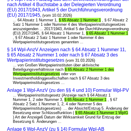
nach Artikel 4 Buchstabe a der Delegierten Verordnung
(EU) 2017/1943, Artikel 5 der Durchführungsverordnung
(EU) 2017/1945,
(vom 10.02.2026)
... 64 Absatz 1 Nummer 1,
§ 65 Absatz 1 Nummer 1
, § 67 Absatz 2
Satz 1 Nummer 1 oder Nummer 4 des Wertpapierinstitutsgesetzes
anzuzeigenden ... 2017/1943, Artikel 5 der Durchführungsverordnung
(EU) 2017/1945, § 64 Absatz 1 Nummer 1,
§ 65 Absatz 1 Nummer 1
, § 67 Absatz 2 Satz 1 Nummer 1 oder Nummer 4 des
Wertpapierinstitutsgesetzes genannten ...
§ 14 WpI-AnzV Anzeigen nach § 64 Absatz 1 Nummer 11,
§ 65 Absatz 2 Nummer 1 oder nach § 67 Absatz 3 des
Wertpapierinstitutsgesetzes
(vom 31.03.2026)
... von Großen Wertpapierinstituten über aktivische
Beteiligungsverhältnisse nach
§ 65 Absatz 2 Nummer 1 des
Wertpapierinstitutsgesetzes
oder von
Investmentholdinggesellschaften nach § 67 Absatz 3 des
Wertpapierinstitutsgesetzes ...
Anlage 1 WpI-AnzV (zu den §§ 4 und 10) Formular WpI-PV
... Wertpapierinstitutsgesetz (Anzeige nach § 64 Absatz 1
Nummer 1, 2 oder Nummer 3,
§ 65 Absatz 1 Nummer 1
, § 67
Absatz 2 Satz 1 Nummer 1, 2, 4 oder Nummer 5 des
Wertpapierinstitutsgesetzes) ... der Absicht/Entzug 5. Änderung der
Besetzung einer Schlüsselfunktion (
§ 65 Absatz 1 Nummer 1 WpIG
) Art der Anzeige6 Datum der Wirksamkeit Grund für Entzug der
Besetzung 6. Änderungen ...
Anlage 6 WpI-AnzV (zu § 14) Formular WpI-AB