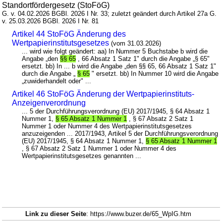
Standortfördergesetz (StoFöG)
G. v. 04.02.2026 BGBl. 2026 I Nr. 33; zuletzt geändert durch Artikel 27a G.
v. 25.03.2026 BGBl. 2026 I Nr. 81
Artikel 44 StoFöG Änderung des
Wertpapierinstitutsgesetzes
(vom 31.03.2026)
... wird wie folgt geändert: aa) In Nummer 5 Buchstabe b wird die
Angabe „den
§§ 65
, 66 Absatz 1 Satz 1" durch die Angabe „§ 65"
ersetzt. bb) In ... b wird die Angabe „den §§ 65, 66 Absatz 1 Satz 1"
durch die Angabe „
§ 65
" ersetzt. bb) In Nummer 10 wird die Angabe
„zuwiderhandelt oder" ...
Artikel 46 StoFöG Änderung der Wertpapierinstituts-
Anzeigenverordnung
... 5 der Durchführungsverordnung (EU) 2017/1945, § 64 Absatz 1
Nummer 1,
§ 65 Absatz 1 Nummer 1
, § 67 Absatz 2 Satz 1
Nummer 1 oder Nummer 4 des Wertpapierinstitutsgesetzes
anzuzeigenden ... 2017/1943, Artikel 5 der Durchführungsverordnung
(EU) 2017/1945, § 64 Absatz 1 Nummer 1,
§ 65 Absatz 1 Nummer 1
, § 67 Absatz 2 Satz 1 Nummer 1 oder Nummer 4 des
Wertpapierinstitutsgesetzes genannten ...
Link zu dieser Seite
: https://www.buzer.de/65_WpIG.htm