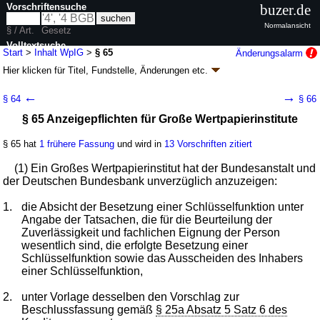
Vorschriftensuche
buzer.de
Normalansicht
§ / Art.
Gesetz
Volltextsuche
Start
>
Inhalt WpIG
>
§ 65
Änderungsalarm
Hier klicken für
Titel, Fundstelle, Änderungen
etc.
nur in WpIG
§ 65 - Wertpapierinstitutsgesetz (WpIG)
←
→
§ 64
§ 66
Artikel 1 G. v. 12.05.2021
BGBl. I S. 990
(
Nr. 23
); zuletzt geändert durch
§ 65 Anzeigepflichten für Große Wertpapierinstitute
Artikel 9
G. v. 09.04.2026
BGBl. 2026 I Nr. 97
Geltung ab 26.06.2021; FNA: 7610-23
Aufsichtsrechtliche Vorschriften
§ 65 hat
1 frühere Fassung
und wird in
13 Vorschriften zitiert
13 weitere Fassungen
|
Drucksachen / Entwurf / Begründung
|
wird in 255 Vorschriften zitiert
(1) Ein Großes Wertpapierinstitut hat der Bundesanstalt und
Kapitel 5 Beaufsichtigung von Wertpapierinstituten;
der Deutschen Bundesbank unverzüglich anzuzeigen:
Solvenzaufsicht
1.
Abschnitt 5 Anzeigepflichten; Wertpapierinstitute mit
die Absicht der Besetzung einer Schlüsselfunktion unter
Mutterunternehmen im Drittstaat
Angabe der Tatsachen, die für die Beurteilung der
Zuverlässigkeit und fachlichen Eignung der Person
wesentlich sind, die erfolgte Besetzung einer
Schlüsselfunktion sowie das Ausscheiden des Inhabers
einer Schlüsselfunktion,
2.
unter Vorlage desselben den Vorschlag zur
Beschlussfassung gemäß
§ 25a Absatz 5 Satz 6 des