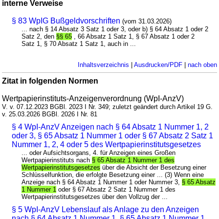
interne Verweise
§ 83 WpIG Bußgeldvorschriften
(vom 31.03.2026)
... nach § 14 Absatz 3 Satz 1 oder 3, oder b) § 64 Absatz 1 oder 2
Satz 2, den
§§ 65
, 66 Absatz 1 Satz 1, § 67 Absatz 1 oder 2
Satz 1, § 70 Absatz 1 Satz 1, auch in ...
Inhaltsverzeichnis
|
Ausdrucken/PDF
|
nach oben
Zitat in folgenden Normen
Wertpapierinstituts-Anzeigenverordnung (WpI-AnzV)
V. v. 07.12.2023 BGBl. 2023 I Nr. 349; zuletzt geändert durch Artikel 19 G.
v. 25.03.2026 BGBl. 2026 I Nr. 81
§ 4 WpI-AnzV Anzeigen nach § 64 Absatz 1 Nummer 1, 2
oder 3, § 65 Absatz 1 Nummer 1 oder § 67 Absatz 2 Satz 1
Nummer 1, 2, 4 oder 5 des Wertpapierinstitutsgesetzes
... oder Aufsichtsorgans, 4. für Anzeigen eines Großen
Wertpapierinstituts nach
§ 65 Absatz 1 Nummer 1 des
Wertpapierinstitutsgesetzes
über die Absicht der Besetzung einer
Schlüsselfunktion, die erfolgte Besetzung einer ... (3) Wenn eine
Anzeige nach § 64 Absatz 1 Nummer 1 oder Nummer 3,
§ 65 Absatz
1 Nummer 1
oder § 67 Absatz 2 Satz 1 Nummer 1 des
Wertpapierinstitutsgesetzes über den Vollzug der ...
§ 5 WpI-AnzV Lebenslauf als Anlage zu den Anzeigen
nach § 64 Absatz 1 Nummer 1, § 65 Absatz 1 Nummer 1