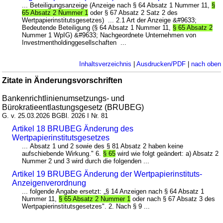
... Beteiligungsanzeige (Anzeige nach § 64 Absatz 1 Nummer 11,
§
65 Absatz 2 Nummer 1
oder § 67 Absatz 2 Satz 2 des
Wertpapierinstitutsgesetzes) ... 2.1 Art der Anzeige &#9633;
Bedeutende Beteiligung (§ 64 Absatz 1 Nummer 11,
§ 65 Absatz 2
Nummer 1 WpIG) &#9633; Nachgeordnete Unternehmen von
Investmentholdinggesellschaften ...
Inhaltsverzeichnis
|
Ausdrucken/PDF
|
nach oben
Zitate in Änderungsvorschriften
Bankenrichtlinienumsetzungs- und
Bürokratieentlastungsgesetz (BRUBEG)
G. v. 25.03.2026 BGBl. 2026 I Nr. 81
Artikel 18 BRUBEG Änderung des
Wertpapierinstitutsgesetzes
... Absatz 1 und 2 sowie des § 81 Absatz 2 haben keine
aufschiebende Wirkung." 6.
§ 65
wird wie folgt geändert: a) Absatz 2
Nummer 2 und 3 wird durch die folgenden ...
Artikel 19 BRUBEG Änderung der Wertpapierinstituts-
Anzeigenverordnung
... folgende Angabe ersetzt: „§ 14 Anzeigen nach § 64 Absatz 1
Nummer 11,
§ 65 Absatz 2 Nummer 1
oder nach § 67 Absatz 3 des
Wertpapierinstitutsgesetzes". 2. Nach § 9 ...