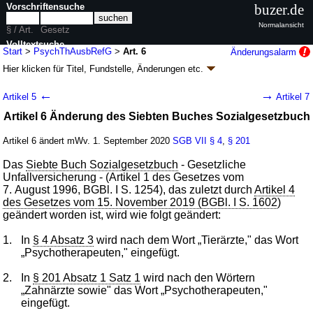
Vorschriftensuche
buzer.de
Normalansicht
§ / Art.
Gesetz
Volltextsuche
Start
>
PsychThAusbRefG
>
Art. 6
Änderungsalarm
Hier klicken für
Titel, Fundstelle, Änderungen
etc.
nur in PsychThAusbRefG
Artikel 6 - Gesetz zur Reform der
←
→
Artikel 5
Artikel 7
Psychotherapeutenausbildung
Artikel 6 Änderung des Siebten Buches Sozialgesetzbuch
(PsychThAusbRefG
k.a.Abk.
)
G. v. 15.11.2019
BGBl. I S. 1604
(
Nr. 40
); Geltung ab 01.09.2020,
Artikel 6 ändert mWv. 1. September 2020
SGB VII
§ 4
,
§ 201
abweichend siehe
Artikel 12
17 Änderungen
|
Drucksachen / Entwurf / Begründung
|
Das
Siebte Buch Sozialgesetzbuch
- Gesetzliche
Unfallversicherung - (Artikel 1 des Gesetzes vom
wird in 1 Vorschrift zitiert
7. August 1996, BGBl. I S. 1254), das zuletzt durch
Artikel 4
des Gesetzes vom 15. November 2019 (BGBl. I S. 1602
)
geändert worden ist, wird wie folgt geändert:
1.
In
§ 4 Absatz 3
wird nach dem Wort „Tierärzte," das Wort
„Psychotherapeuten," eingefügt.
2.
In
§ 201 Absatz 1 Satz 1
wird nach den Wörtern
„Zahnärzte sowie" das Wort „Psychotherapeuten,"
eingefügt.