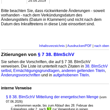
25.05.2019
Bitte beachten Sie, dass rückwirkende Änderungen - soweit
vorhanden - nach dem Verkündungsdatum des
Änderungstitels (Datum in Klammern) und nicht nach dem
Datum des Inkrafttretens in diese Liste einsortiert sind.
Inhaltsverzeichnis
|
Ausdrucken/PDF
|
nach oben
Zitierungen von
§ 7 38. BImSchV
Sie sehen die Vorschriften, die auf § 7 38. BImSchV
verweisen. Die Liste ist unterteilt nach Zitaten in
38. BImSchV
selbst
,
Ermächtigungsgrundlagen
,
anderen geltenden Titeln
,
Änderungsvorschriften
und in
aufgehobenen Titeln
.
interne Verweise
§ 8 38. BImSchV Mitteilung der energetischen Menge
(vom
07.06.2026)
... entnommen wurde, bis zum Ablauf des 28. Februar des
Folgejahres oder 2. nach
§ 7
zur Verwendung in reinen