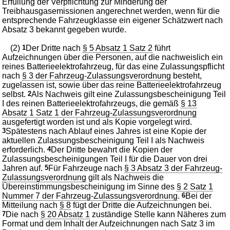
Erfüllung der Verpflichtung zur Minderung der
Treibhausgasemissionen angerechnet werden, wenn für die
entsprechende Fahrzeugklasse ein eigener Schätzwert nach
Absatz 3 bekannt gegeben wurde.
(2)
1
Der Dritte nach
§ 5 Absatz 1 Satz 2
führt
Aufzeichnungen über die Personen, auf die nachweislich ein
reines Batterieelektrofahrzeug, für das eine Zulassungspflicht
nach
§ 3 der Fahrzeug-Zulassungsverordnung
besteht,
zugelassen ist, sowie über das reine Batterieelektrofahrzeug
selbst.
2
Als Nachweis gilt eine Zulassungsbescheinigung Teil
I des reinen Batterieelektrofahrzeugs, die gemäß
§ 13
Absatz 1 Satz 1 der Fahrzeug-Zulassungsverordnung
ausgefertigt worden ist und als Kopie vorgelegt wird.
3
Spätestens nach Ablauf eines Jahres ist eine Kopie der
aktuellen Zulassungsbescheinigung Teil I als Nachweis
erforderlich.
4
Der Dritte bewahrt die Kopien der
Zulassungsbescheinigungen Teil I für die Dauer von drei
Jahren auf.
5
Für Fahrzeuge nach
§ 3 Absatz 3 der Fahrzeug-
Zulassungsverordnung
gilt als Nachweis die
Übereinstimmungsbescheinigung im Sinne des
§ 2 Satz 1
Nummer 7 der Fahrzeug-Zulassungsverordnung
.
6
Bei der
Mitteilung nach
§ 8
fügt der Dritte die Aufzeichnungen bei.
7
Die nach
§ 20 Absatz 1
zuständige Stelle kann Näheres zum
Format und dem Inhalt der Aufzeichnungen nach Satz 3 im