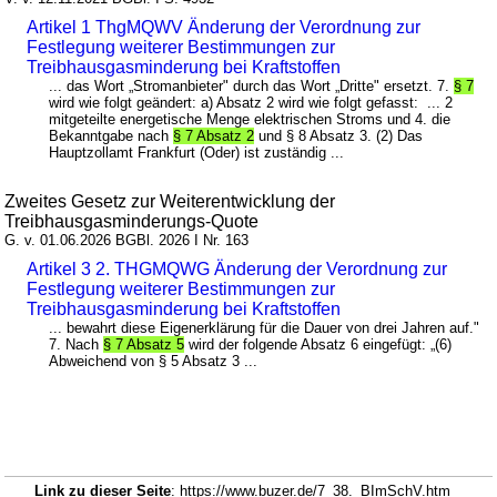
Artikel 1 ThgMQWV Änderung der Verordnung zur
Festlegung weiterer Bestimmungen zur
Treibhausgasminderung bei Kraftstoffen
... das Wort „Stromanbieter" durch das Wort „Dritte" ersetzt. 7.
§ 7
wird wie folgt geändert: a) Absatz 2 wird wie folgt gefasst: ... 2
mitgeteilte energetische Menge elektrischen Stroms und 4. die
Bekanntgabe nach
§ 7 Absatz 2
und § 8 Absatz 3. (2) Das
Hauptzollamt Frankfurt (Oder) ist zuständig ...
Zweites Gesetz zur Weiterentwicklung der
Treibhausgasminderungs-Quote
G. v. 01.06.2026 BGBl. 2026 I Nr. 163
Artikel 3 2. THGMQWG Änderung der Verordnung zur
Festlegung weiterer Bestimmungen zur
Treibhausgasminderung bei Kraftstoffen
... bewahrt diese Eigenerklärung für die Dauer von drei Jahren auf."
7. Nach
§ 7 Absatz 5
wird der folgende Absatz 6 eingefügt: „(6)
Abweichend von § 5 Absatz 3 ...
Link zu dieser Seite
: https://www.buzer.de/7_38._BImSchV.htm