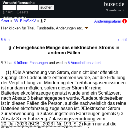
Vorschriftensuche
buzer.de
Normalansicht
§ / Art.
Gesetz
Volltextsuche
Start
>
38. BImSchV
>
§ 7
Änderungsalarm
Hier klicken für
Titel, Fundstelle, Änderungen
etc.
nur in 38. BImSchV
§ 7 - Verordnung zur Festlegung weiterer
←
→
§ 6
§ 8
Bestimmungen zur Treibhausgasminderung bei
§ 7 Energetische Menge des elektrischen Stroms in
Kraftstoffen (38. BImSchV)
anderen Fällen
V. v. 08.12.2017
BGBl. I S. 3892
(
Nr. 77
); zuletzt geändert durch
Artikel 3
G. v. 01.06.2026
BGBl. 2026 I Nr. 163
§ 7 hat
4 frühere Fassungen
und wird in
5 Vorschriften zitiert
Geltung ab 14.12.2017; FNA: 2129-8-38-1
Umweltschutz
7 weitere Fassungen
|
wird in 30 Vorschriften zitiert
(1)
1
Die Anrechnung von Strom, der nicht über öffentlich
zugängliche Ladepunkte entnommen wurde, auf die Erfüllung
Teil 2 Berechnung der Treibhausgasemissionen und
der Verpflichtung zur Minderung der Treibhausgasemissionen
weitere Optionen zur Erfüllung der Verpflichtung zur
ist nur dann möglich, sofern dieser Strom für reine
Minderung der Treibhausgasemissionen
Batterieelektrofahrzeuge genutzt wurde und ein Schätzwert
Abschnitt 2 Straßenfahrzeuge mit Elektroantrieb
nach Absatz 3 bekanntgegeben wurde.
2
Ladepunktbetreiber
ist in diesen Fällen die Person, auf die nachweislich das reine
Batterieelektrofahrzeug zugelassen ist.
3
Elektrischer Strom
zur Verwendung in zulassungsfreien Fahrzeugen gemäß
§ 3
Absatz 3 der Fahrzeug-Zulassungsverordnung
vom
20. Juli 2023 (BGBl. 2023 I Nr. 199, S. 2
) kann nur auf die