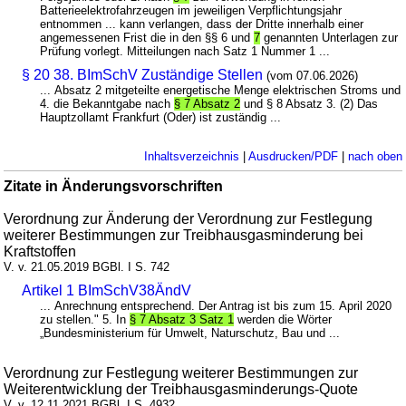
Batterieelektrofahrzeugen im jeweiligen Verpflichtungsjahr
entnommen ... kann verlangen, dass der Dritte innerhalb einer
angemessenen Frist die in den §§ 6 und
7
genannten Unterlagen zur
Prüfung vorlegt. Mitteilungen nach Satz 1 Nummer 1 ...
§ 20 38. BImSchV Zuständige Stellen
(vom 07.06.2026)
... Absatz 2 mitgeteilte energetische Menge elektrischen Stroms und
4. die Bekanntgabe nach
§ 7 Absatz 2
und § 8 Absatz 3. (2) Das
Hauptzollamt Frankfurt (Oder) ist zuständig ...
Inhaltsverzeichnis
|
Ausdrucken/PDF
|
nach oben
Zitate in Änderungsvorschriften
Verordnung zur Änderung der Verordnung zur Festlegung
weiterer Bestimmungen zur Treibhausgasminderung bei
Kraftstoffen
V. v. 21.05.2019 BGBl. I S. 742
Artikel 1 BImSchV38ÄndV
... Anrechnung entsprechend. Der Antrag ist bis zum 15. April 2020
zu stellen." 5. In
§ 7 Absatz 3 Satz 1
werden die Wörter
„Bundesministerium für Umwelt, Naturschutz, Bau und ...
Verordnung zur Festlegung weiterer Bestimmungen zur
Weiterentwicklung der Treibhausgasminderungs-Quote
V. v. 12.11.2021 BGBl. I S. 4932