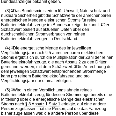
Bundesanzeiger bekannt geben.
(3)
1
Das Bundesministerium für Umwelt, Naturschutz und
nukleare Sicherheit gibt die Schätzwerte der anrechenbaren
energetischen Mengen elektrischen Stroms für reine
Batterieelektrofahrzeuge im Bundesanzeiger bekannt.
2
Der
Schätzwert basiert auf aktuellen Daten über den
durchschnittlichen Stromverbrauch von reinen
Batterieelektrofahrzeugen in Deutschland.
(4)
1
Die energetische Menge des im jeweiligen
Verpflichtungsjahr nach
§ 5
anrechenbaren elektrischen
Stroms ergibt sich durch die Multiplikation der Zahl der reinen
Batterieelektrofahrzeuge, die nach Absatz 2 zu den Dritten
gerechnet werden, mit dem Schätzwert.
2
Die Anrechnung der
dem jeweiligen Schätzwert entsprechenden Strommenge
kann pro reinem Batterieelektrofahrzeug und pro
Verpflichtungsjahr nur einmal erfolgen.
(5)
1
Wird in einem Verpflichtungsjahr ein reines
Batterieelektrofahrzeug, für dessen Strommenge bereits eine
Mitteilung über die energetische Menge des elektrischen
Stroms nach
§ 8 Absatz 1 Satz 1
erfolgte, auf eine andere
Person zugelassen, hat die Person, auf die das Fahrzeug
bisher zugelassen war, die andere Person über diese