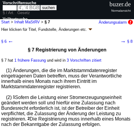
Vorschriftensuche
buzer.de
Normalansicht
§ / Art.
Gesetz
Volltextsuche
Start
>
Inhalt MaStRV
>
§ 7
Änderungsalarm
Hier klicken für
Titel, Fundstelle, Änderungen
etc.
nur in MaStRV
§ 7 - Marktstammdatenregisterverordnung
←
→
§ 6
§ 8
(MaStRV)
§ 7 Registrierung von Änderungen
Artikel 1 V. v. 10.04.2017
BGBl. I S. 842
(
Nr. 21
); zuletzt geändert durch
Artikel 1
V. v. 06.12.2024
BGBl. 2024 I Nr. 402
§ 7 hat
1 frühere Fassung
und wird in
3 Vorschriften zitiert
Geltung ab 01.07.2017; FNA: 752-6-20
Elektrizität und Gas
13 weitere Fassungen
|
wird in 48 Vorschriften zitiert
(1) Änderungen, die die im Marktstammdatenregister
eingetragenen Daten betreffen, muss der Verantwortliche
Abschnitt 2 Registrierungen
innerhalb eines Monats nach ihrem Eintritt im
Marktstammdatenregister registrieren.
(2)
1
Sofern die Leistung einer Stromerzeugungseinheit
geändert werden soll und hierfür eine Zulassung nach
Bundesrecht erforderlich ist, ist der Betreiber der Einheit
verpflichtet, die Zulassung der Änderung der Leistung zu
registrieren.
2
Die Registrierung muss innerhalb eines Monats
nach der Bekanntgabe der Zulassung erfolgen.