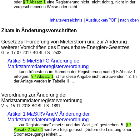
oder
§ 7 Absatz 1
eine Registrierung nicht, nicht richtig, nicht in der
vorgeschriebenen Weise oder nicht ...
Inhaltsverzeichnis
|
Ausdrucken/PDF
|
nach oben
Zitate in Änderungsvorschriften
Gesetz zur Förderung von Mieterstrom und zur Änderung
weiterer Vorschriften des Erneuerbare-Energien-Gesetzes
G. v. 17.07.2017 BGBl. I S. 2532
Artikel 5 MietStrFG Änderung der
Marktstammdatenregisterverordnung
... kann frühestens im Rahmen der Registrierung nach § 5 Absatz 1
erfolgen.
§ 7 Absatz 1
ist für diese Angabe nicht anzuwenden." 2. In
der Anlage werden in Tabelle II ...
Verordnung zur Änderung der
Marktstammdatenregisterverordnung
V. v. 15.11.2018 BGBl. I S. 1891
Artikel 1 MaStRVÄndV Änderung der
Marktstammdatenregisterverordnung
... zur Registrierung" ersetzt und das Wort „so" gestrichen. 5.
§ 7
Absatz 2 Satz 1
wird wie folgt gefasst: „Sofern die Leistung einer
Stromerzeugungseinheit ...