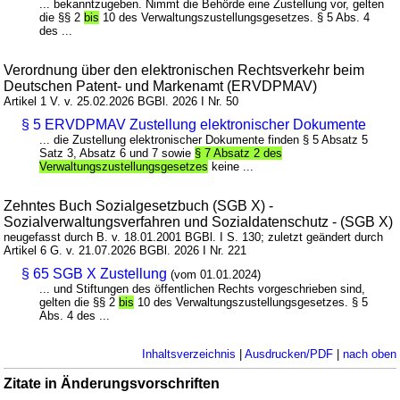
... bekanntzugeben. Nimmt die Behörde eine Zustellung vor, gelten
die §§ 2
bis
10 des Verwaltungszustellungsgesetzes. § 5 Abs. 4
des ...
Verordnung über den elektronischen Rechtsverkehr beim
Deutschen Patent- und Markenamt (ERVDPMAV)
Artikel 1 V. v. 25.02.2026 BGBl. 2026 I Nr. 50
§ 5 ERVDPMAV Zustellung elektronischer Dokumente
... die Zustellung elektronischer Dokumente finden § 5 Absatz 5
Satz 3, Absatz 6 und 7 sowie
§ 7 Absatz 2 des
Verwaltungszustellungsgesetzes
keine ...
Zehntes Buch Sozialgesetzbuch (SGB X) -
Sozialverwaltungsverfahren und Sozialdatenschutz - (SGB X)
neugefasst durch B. v. 18.01.2001 BGBl. I S. 130; zuletzt geändert durch
Artikel 6 G. v. 21.07.2026 BGBl. 2026 I Nr. 221
§ 65 SGB X Zustellung
(vom 01.01.2024)
... und Stiftungen des öffentlichen Rechts vorgeschrieben sind,
gelten die §§ 2
bis
10 des Verwaltungszustellungsgesetzes. § 5
Abs. 4 des ...
Inhaltsverzeichnis
|
Ausdrucken/PDF
|
nach oben
Zitate in Änderungsvorschriften