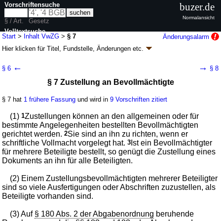
Vorschriftensuche
buzer.de
Normalansicht
§ / Art.
Gesetz
Volltextsuche
Start
>
Inhalt VwZG
>
§ 7
Änderungsalarm
Hier klicken für
Titel, Fundstelle, Änderungen
etc.
nur in VwZG
§ 7 - Verwaltungszustellungsgesetz (VwZG)
←
→
§ 6
§ 8
Artikel 1 G. v. 12.08.2005
BGBl. I S. 2354
; zuletzt geändert durch
Artikel 15
§ 7 Zustellung an Bevollmächtigte
Abs. 3 G. v. 03.07.2026
BGBl. 2026 I Nr. 199
Geltung ab 01.02.2006; FNA: 201-9
Verwaltungsverfahren und -
zwangsverfahren
§ 7 hat
1 frühere Fassung
und wird in
9 Vorschriften zitiert
13 weitere Fassungen
|
Drucksachen / Entwurf / Begründung
|
(1)
1
Zustellungen können an den allgemeinen oder für
wird in 96 Vorschriften zitiert
bestimmte Angelegenheiten bestellten Bevollmächtigten
gerichtet werden.
2
Sie sind an ihn zu richten, wenn er
schriftliche Vollmacht vorgelegt hat.
3
Ist ein Bevollmächtigter
für mehrere Beteiligte bestellt, so genügt die Zustellung eines
Dokuments an ihn für alle Beteiligten.
(2) Einem Zustellungsbevollmächtigten mehrerer Beteiligter
sind so viele Ausfertigungen oder Abschriften zuzustellen, als
Beteiligte vorhanden sind.
(3) Auf
§ 180 Abs. 2 der Abgabenordnung
beruhende