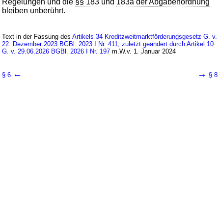
Regelungen und die
§§ 183
und
183a der Abgabenordnung
bleiben unberührt.
Text in der Fassung des
Artikels 34 Kreditzweitmarktförderungsgesetz G. v.
22. Dezember 2023 BGBl. 2023 I Nr. 411; zuletzt geändert durch Artikel 10
G. v. 29.06.2026 BGBl. 2026 I Nr. 197
m.W.v. 1. Januar 2024
←
→
§ 6
§ 8