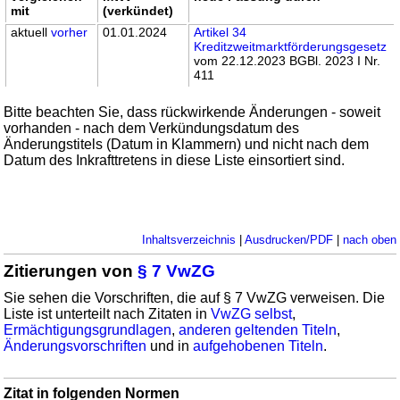
mit
(verkündet)
aktuell
vorher
01.01.2024
Artikel 34
Kreditzweitmarktförderungsgesetz
vom 22.12.2023 BGBl. 2023 I Nr.
411
Bitte beachten Sie, dass rückwirkende Änderungen - soweit
vorhanden - nach dem Verkündungsdatum des
Änderungstitels (Datum in Klammern) und nicht nach dem
Datum des Inkrafttretens in diese Liste einsortiert sind.
Inhaltsverzeichnis
|
Ausdrucken/PDF
|
nach oben
Zitierungen von
§ 7 VwZG
Sie sehen die Vorschriften, die auf § 7 VwZG verweisen. Die
Liste ist unterteilt nach Zitaten in
VwZG selbst
,
Ermächtigungsgrundlagen
,
anderen geltenden Titeln
,
Änderungsvorschriften
und in
aufgehobenen Titeln
.
Zitat in folgenden Normen