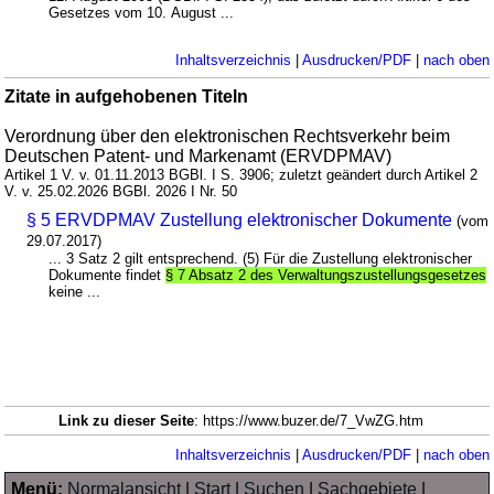
Gesetzes vom 10. August ...
Inhaltsverzeichnis
|
Ausdrucken/PDF
|
nach oben
Zitate in aufgehobenen Titeln
Verordnung über den elektronischen Rechtsverkehr beim
Deutschen Patent- und Markenamt (ERVDPMAV)
Artikel 1 V. v. 01.11.2013 BGBl. I S. 3906; zuletzt geändert durch Artikel 2
V. v. 25.02.2026 BGBl. 2026 I Nr. 50
§ 5 ERVDPMAV Zustellung elektronischer Dokumente
(vom
29.07.2017)
... 3 Satz 2 gilt entsprechend. (5) Für die Zustellung elektronischer
Dokumente findet
§ 7 Absatz 2 des Verwaltungszustellungsgesetzes
keine ...
Link zu dieser Seite
: https://www.buzer.de/7_VwZG.htm
Inhaltsverzeichnis
|
Ausdrucken/PDF
|
nach oben
Menü:
Normalansicht
|
Start
|
Suchen
|
Sachgebiete
|