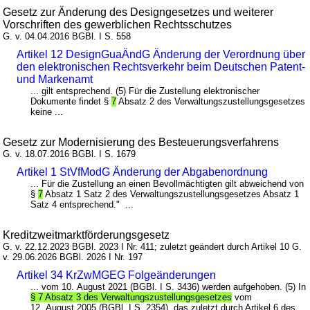
Gesetz zur Änderung des Designgesetzes und weiterer
Vorschriften des gewerblichen Rechtsschutzes
G. v. 04.04.2016 BGBl. I S. 558
Artikel 12 DesignGuaÄndG Änderung der Verordnung über
den elektronischen Rechtsverkehr beim Deutschen Patent-
und Markenamt
... gilt entsprechend. (5) Für die Zustellung elektronischer
Dokumente findet §
7
Absatz 2 des Verwaltungszustellungsgesetzes
keine ...
Gesetz zur Modernisierung des Besteuerungsverfahrens
G. v. 18.07.2016 BGBl. I S. 1679
Artikel 1 StVfModG Änderung der Abgabenordnung
... Für die Zustellung an einen Bevollmächtigten gilt abweichend von
§
7
Absatz 1 Satz 2 des Verwaltungszustellungsgesetzes Absatz 1
Satz 4 entsprechend." ...
Kreditzweitmarktförderungsgesetz
G. v. 22.12.2023 BGBl. 2023 I Nr. 411; zuletzt geändert durch Artikel 10 G.
v. 29.06.2026 BGBl. 2026 I Nr. 197
Artikel 34 KrZwMGEG Folgeänderungen
... vom 10. August 2021 (BGBl. I S. 3436) werden aufgehoben. (5) In
§ 7 Absatz 3 des Verwaltungszustellungsgesetzes
vom
12. August 2005 (BGBl. I S. 2354), das zuletzt durch Artikel 6 des