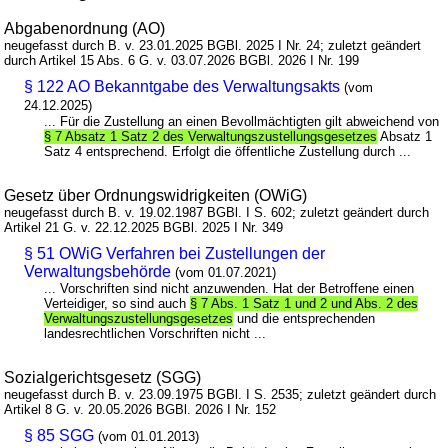
Abgabenordnung (AO)
neugefasst durch B. v. 23.01.2025 BGBl. 2025 I Nr. 24; zuletzt geändert
durch Artikel 15 Abs. 6 G. v. 03.07.2026 BGBl. 2026 I Nr. 199
§ 122 AO Bekanntgabe des Verwaltungsakts
(vom
24.12.2025)
... Für die Zustellung an einen Bevollmächtigten gilt abweichend von
§ 7 Absatz 1 Satz 2 des Verwaltungszustellungsgesetzes
Absatz 1
Satz 4 entsprechend. Erfolgt die öffentliche Zustellung durch ...
Gesetz über Ordnungswidrigkeiten (OWiG)
neugefasst durch B. v. 19.02.1987 BGBl. I S. 602; zuletzt geändert durch
Artikel 21 G. v. 22.12.2025 BGBl. 2025 I Nr. 349
§ 51 OWiG Verfahren bei Zustellungen der
Verwaltungsbehörde
(vom 01.07.2021)
... Vorschriften sind nicht anzuwenden. Hat der Betroffene einen
Verteidiger, so sind auch
§ 7 Abs. 1 Satz 1 und 2 und Abs. 2 des
Verwaltungszustellungsgesetzes
und die entsprechenden
landesrechtlichen Vorschriften nicht ...
Sozialgerichtsgesetz (SGG)
neugefasst durch B. v. 23.09.1975 BGBl. I S. 2535; zuletzt geändert durch
Artikel 8 G. v. 20.05.2026 BGBl. 2026 I Nr. 152
§ 85 SGG
(vom 01.01.2013)