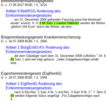
Betriebsrentenstärkungsgesetz
G. v. 17.08.2017 BGBl. I S. 3214
Artikel 9 BetrRSG Änderung des
Einkommensteuergesetzes
... am 31. Dezember 2004 geltenden Fassung pauschal besteuert
wurde" ersetzt. 9. In
§ 84 Satz 1 zweiter Halbsatz
werden die Wörter
„jährlich 154 Euro" durch die Wörter „ab dem ...
Bürgerentlastungsgesetz Krankenversicherung
G. v. 16.07.2009 BGBl. I S. 1959
Artikel 1 BürgEntlG-KV Änderung des
Einkommensteuergesetzes
... die dem Gläubiger nach dem 31. Dezember 2009 zufließen." 24. §
84
Satz 1 wird wie folgt gefasst: „Jeder Zulageberechtigte erhält
eine ...
Eigenheimrentengesetz (EigRentG)
G. v. 29.07.2008 BGBl. I S. 1509
Artikel 1 EigRentG Änderung des
Einkommensteuergesetzes
... nach § 92a Abs. 2 Satz 4 Nr. 1 und Abs. 3 Satz 9 Nr. 2." 7. Dem §
84
werden folgende Sätze angefügt: „Für Zulageberechtigte nach
§ ...