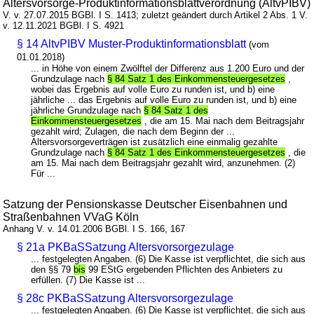
Altersvorsorge-Produktinformationsblattverordnung (AltvPIBV)
V. v. 27.07.2015 BGBl. I S. 1413; zuletzt geändert durch Artikel 2 Abs. 1 V.
v. 12.11.2021 BGBl. I S. 4921
§ 14 AltvPIBV Muster-Produktinformationsblatt
(vom
01.01.2018)
... in Höhe von einem Zwölftel der Differenz aus 1.200 Euro und der
Grundzulage nach
§ 84 Satz 1 des Einkommensteuergesetzes
,
wobei das Ergebnis auf volle Euro zu runden ist, und b) eine
jährliche ... das Ergebnis auf volle Euro zu runden ist, und b) eine
jährliche Grundzulage nach
§ 84 Satz 1 des
Einkommensteuergesetzes
, die am 15. Mai nach dem Beitragsjahr
gezahlt wird; Zulagen, die nach dem Beginn der ...
Altersvorsorgeverträgen ist zusätzlich eine einmalig gezahlte
Grundzulage nach
§ 84 Satz 1 des Einkommensteuergesetzes
, die
am 15. Mai nach dem Beitragsjahr gezahlt wird, anzunehmen. (2)
Für ...
Satzung der Pensionskasse Deutscher Eisenbahnen und
Straßenbahnen VVaG Köln
Anhang V. v. 14.01.2006 BGBl. I S. 166, 167
§ 21a PKBaSSatzung Altersvorsorgezulage
... festgelegten Angaben. (6) Die Kasse ist verpflichtet, die sich aus
den §§ 79
bis
99 EStG ergebenden Pflichten des Anbieters zu
erfüllen. (7) Die Kasse ist ...
§ 28c PKBaSSatzung Altersvorsorgezulage
... festgelegten Angaben. (6) Die Kasse ist verpflichtet, die sich aus