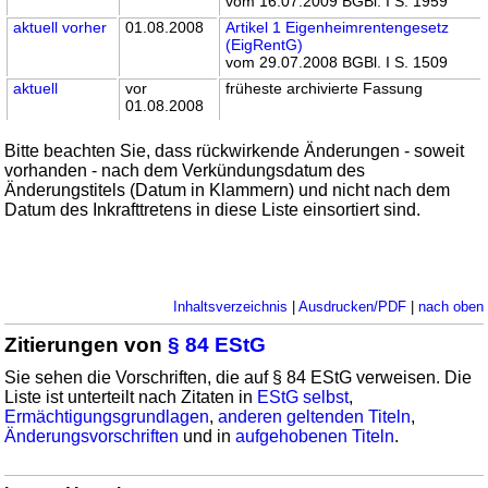
vom 16.07.2009 BGBl. I S. 1959
aktuell
vorher
01.08.2008
Artikel 1 Eigenheimrentengesetz
(EigRentG)
vom 29.07.2008 BGBl. I S. 1509
aktuell
vor
früheste archivierte Fassung
01.08.2008
Bitte beachten Sie, dass rückwirkende Änderungen - soweit
vorhanden - nach dem Verkündungsdatum des
Änderungstitels (Datum in Klammern) und nicht nach dem
Datum des Inkrafttretens in diese Liste einsortiert sind.
Inhaltsverzeichnis
|
Ausdrucken/PDF
|
nach oben
Zitierungen von
§ 84 EStG
Sie sehen die Vorschriften, die auf § 84 EStG verweisen. Die
Liste ist unterteilt nach Zitaten in
EStG selbst
,
Ermächtigungsgrundlagen
,
anderen geltenden Titeln
,
Änderungsvorschriften
und in
aufgehobenen Titeln
.