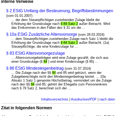
interne Verweise
§ 2 EStG Umfang der Besteuerung, Begriffsbestimmungen
(vom 01.01.2007)
... der dem Steuerpflichtigen zustehenden Zulage bleibt die
Erhöhung der Grundzulage nach
§ 84 Satz 2
außer Betracht. Wird
das Einkommen in den Fällen des § 31 um die ...
§ 10a EStG Zusätzliche Altersvorsorge
(vom 28.03.2024)
... dem Steuerpflichtigen zustehenden Zulage nach Satz 1 bleibt die
Erhöhung der Grundzulage nach
§ 84 Satz 2
außer Betracht. (1a)
Steuerpflichtige, die eine Kinderzulage für ...
§ 83 EStG Altersvorsorgezulage
... Altersvorsorgebeiträgen wird eine Zulage gezahlt, die sich aus
einer Grundzulage (§
84
) und einer Kinderzulage (§ 85) ...
§ 86 EStG Mindesteigenbeitrag
(vom 31.07.2014)
... Die Zulage nach den §§
84
und 85 wird gekürzt, wenn der
Zulageberechtigte nicht den Mindesteigenbeitrag leistet. ... 10a
Absatz 1 Satz 1 genannte Höchstbetrag, vermindert um die Zulage
nach den §§
84
und 85; gehört der Ehegatte zum Personenkreis
nach § 79 Satz 2, berechnet sich der ...
Inhaltsverzeichnis
|
Ausdrucken/PDF
|
nach oben
Zitat in folgenden Normen