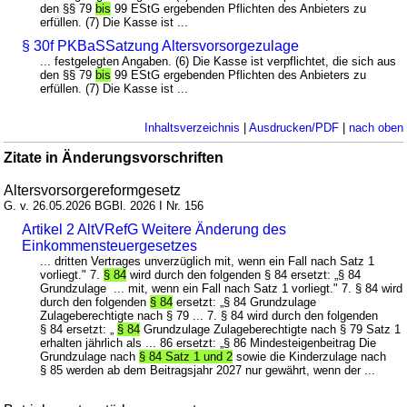
den §§ 79
bis
99 EStG ergebenden Pflichten des Anbieters zu
erfüllen. (7) Die Kasse ist ...
§ 30f PKBaSSatzung Altersvorsorgezulage
... festgelegten Angaben. (6) Die Kasse ist verpflichtet, die sich aus
den §§ 79
bis
99 EStG ergebenden Pflichten des Anbieters zu
erfüllen. (7) Die Kasse ist ...
Inhaltsverzeichnis
|
Ausdrucken/PDF
|
nach oben
Zitate in Änderungsvorschriften
Altersvorsorgereformgesetz
G. v. 26.05.2026 BGBl. 2026 I Nr. 156
Artikel 2 AltVRefG Weitere Änderung des
Einkommensteuergesetzes
... dritten Vertrages unverzüglich mit, wenn ein Fall nach Satz 1
vorliegt." 7.
§ 84
wird durch den folgenden § 84 ersetzt: „§ 84
Grundzulage ... mit, wenn ein Fall nach Satz 1 vorliegt." 7. § 84 wird
durch den folgenden
§ 84
ersetzt: „§ 84 Grundzulage
Zulageberechtigte nach § 79 ... 7. § 84 wird durch den folgenden
§ 84 ersetzt: „
§ 84
Grundzulage Zulageberechtigte nach § 79 Satz 1
erhalten jährlich als ... 86 ersetzt: „§ 86 Mindesteigenbeitrag Die
Grundzulage nach
§ 84 Satz 1 und 2
sowie die Kinderzulage nach
§ 85 werden ab dem Beitragsjahr 2027 nur gewährt, wenn der ...