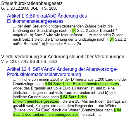
Steuerbürokratieabbaugesetz
G. v. 20.12.2008 BGBl. I S. 2850
Artikel 1 StBürokratAbG Änderung des
Einkommensteuergesetzes
... der dem Steuerpflichtigen zustehenden Zulage bleibt die
Erhöhung der Grundzulage nach §
84
Satz 2 außer Betracht."
angefügt. b) Satz 3 wird wie folgt gefasst: ... zustehenden Zulage
nach Satz 1 bleibt die Erhöhung der Grundzulage nach §
84
Satz 2
außer Betracht." b) Folgender Absatz 2a ...
Vierte Verordnung zur Änderung steuerlicher Verordnungen
V. v. 12.07.2017 BGBl. I S. 2360
Artikel 12 4. StRVÄndV Änderung der Altersvorsorge-
Produktinformationsblattverordnung
... in Höhe von einem Zwölftel der Differenz aus 1.200 Euro und der
Grundzulage nach
§ 84 Satz 1 des Einkommensteuergesetzes
,
wobei das Ergebnis auf volle Euro zu runden ist, und b) eine
jährliche ... Ergebnis auf volle Euro zu runden ist, und b) eine
jährliche Grundzulage nach
§ 84 Satz 1 des
Einkommensteuergesetzes
, die am 15. Mai nach dem Beitragsjahr
gezahlt wird; Zulagen, die nach dem Beginn der ... die Wörter
„Zulage von 154 Euro" durch die Wörter „Grundzulage nach
§ 84
Satz 1 des Einkommensteuergesetzes
" ersetzt. ...