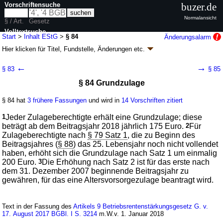
Vorschriftensuche
buzer.de
Normalansicht
§ / Art.
Gesetz
Volltextsuche
Start
>
Inhalt EStG
>
§ 84
Änderungsalarm
Hier klicken für
Titel, Fundstelle, Änderungen
etc.
nur in EStG
§ 84 - Einkommensteuergesetz (EStG)
←
→
§ 83
§ 85
neugefasst durch B. v. 08.10.2009
BGBl. I S. 3366
, 3862; zuletzt geändert
§ 84 Grundzulage
durch
Artikel 7
G. v. 29.06.2026
BGBl. 2026 I Nr. 197
Geltung ab 30.06.1979; FNA: 611-1
Besitz- und Verkehrsteuern,
Vermögensabgaben
§ 84 hat
3 frühere Fassungen
und wird in
14 Vorschriften zitiert
281 weitere Fassungen
|
wird in 1416 Vorschriften zitiert
1
Jeder Zulageberechtigte erhält eine Grundzulage; diese
XI. Altersvorsorgezulage
beträgt ab dem Beitragsjahr 2018 jährlich 175 Euro.
2
Für
Zulageberechtigte nach
§ 79 Satz 1
, die zu Beginn des
Beitragsjahres (
§ 88
) das 25. Lebensjahr noch nicht vollendet
haben, erhöht sich die Grundzulage nach Satz 1 um einmalig
200 Euro.
3
Die Erhöhung nach Satz 2 ist für das erste nach
dem 31. Dezember 2007 beginnende Beitragsjahr zu
gewähren, für das eine Altersvorsorgezulage beantragt wird.
Text in der Fassung des
Artikels 9 Betriebsrentenstärkungsgesetz G. v.
17. August 2017 BGBl. I S. 3214
m.W.v. 1. Januar 2018