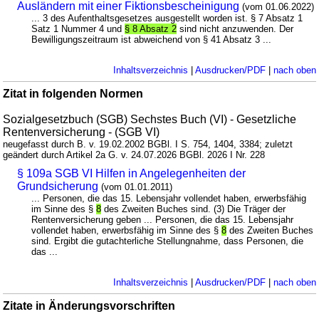
Ausländern mit einer Fiktionsbescheinigung
(vom 01.06.2022)
... 3 des Aufenthaltsgesetzes ausgestellt worden ist. § 7 Absatz 1
Satz 1 Nummer 4 und
§ 8 Absatz 2
sind nicht anzuwenden. Der
Bewilligungszeitraum ist abweichend von § 41 Absatz 3 ...
Inhaltsverzeichnis
|
Ausdrucken/PDF
|
nach oben
Zitat in folgenden Normen
Sozialgesetzbuch (SGB) Sechstes Buch (VI) - Gesetzliche
Rentenversicherung - (SGB VI)
neugefasst durch B. v. 19.02.2002 BGBl. I S. 754, 1404, 3384; zuletzt
geändert durch Artikel 2a G. v. 24.07.2026 BGBl. 2026 I Nr. 228
§ 109a SGB VI Hilfen in Angelegenheiten der
Grundsicherung
(vom 01.01.2011)
... Personen, die das 15. Lebensjahr vollendet haben, erwerbsfähig
im Sinne des §
8
des Zweiten Buches sind. (3) Die Träger der
Rentenversicherung geben ... Personen, die das 15. Lebensjahr
vollendet haben, erwerbsfähig im Sinne des §
8
des Zweiten Buches
sind. Ergibt die gutachterliche Stellungnahme, dass Personen, die
das ...
Inhaltsverzeichnis
|
Ausdrucken/PDF
|
nach oben
Zitate in Änderungsvorschriften