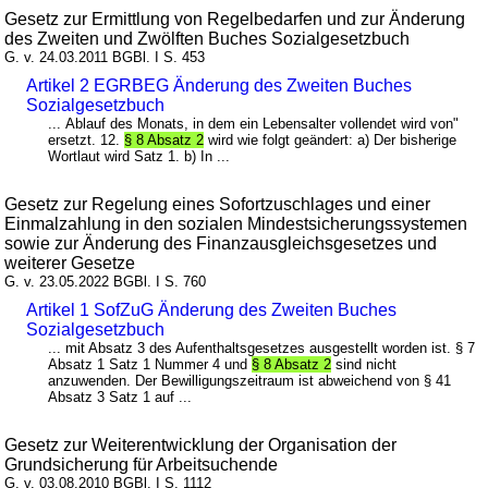
Gesetz zur Ermittlung von Regelbedarfen und zur Änderung
des Zweiten und Zwölften Buches Sozialgesetzbuch
G. v. 24.03.2011 BGBl. I S. 453
Artikel 2 EGRBEG Änderung des Zweiten Buches
Sozialgesetzbuch
... Ablauf des Monats, in dem ein Lebensalter vollendet wird von"
ersetzt. 12.
§ 8 Absatz 2
wird wie folgt geändert: a) Der bisherige
Wortlaut wird Satz 1. b) In ...
Gesetz zur Regelung eines Sofortzuschlages und einer
Einmalzahlung in den sozialen Mindestsicherungssystemen
sowie zur Änderung des Finanzausgleichsgesetzes und
weiterer Gesetze
G. v. 23.05.2022 BGBl. I S. 760
Artikel 1 SofZuG Änderung des Zweiten Buches
Sozialgesetzbuch
... mit Absatz 3 des Aufenthaltsgesetzes ausgestellt worden ist. § 7
Absatz 1 Satz 1 Nummer 4 und
§ 8 Absatz 2
sind nicht
anzuwenden. Der Bewilligungszeitraum ist abweichend von § 41
Absatz 3 Satz 1 auf ...
Gesetz zur Weiterentwicklung der Organisation der
Grundsicherung für Arbeitsuchende
G. v. 03.08.2010 BGBl. I S. 1112