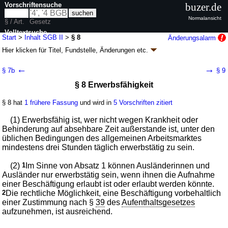
Vorschriftensuche
buzer.de
Normalansicht
§ / Art.
Gesetz
Volltextsuche
Start
>
Inhalt SGB II
>
§ 8
Änderungsalarm
Hier klicken für
Titel, Fundstelle, Änderungen
etc.
nur in SGB II
§ 8 - Sozialgesetzbuch (SGB) Zweites Buch (II) -
←
→
§ 7b
§ 9
Grundsicherung für Arbeitsuchende (SGB II)
§ 8 Erwerbsfähigkeit
neugefasst durch B. v. 13.05.2011
BGBl. I S. 850
, 2094; zuletzt geändert
durch
Artikel 1a
G. v. 16.04.2026
BGBl. 2026 I Nr. 107
§ 8 hat
1 frühere Fassung
und wird in
5 Vorschriften zitiert
Geltung ab 01.01.2005; FNA: 860-2
Sozialgesetzbuch
146 weitere Fassungen
|
Drucksachen / Entwurf / Begründung
|
(1) Erwerbsfähig ist, wer nicht wegen Krankheit oder
wird in 716 Vorschriften zitiert
Behinderung auf absehbare Zeit außerstande ist, unter den
üblichen Bedingungen des allgemeinen Arbeitsmarktes
Kapitel 2 Anspruchsvoraussetzungen
mindestens drei Stunden täglich erwerbstätig zu sein.
(2)
1
Im Sinne von Absatz 1 können Ausländerinnen und
Ausländer nur erwerbstätig sein, wenn ihnen die Aufnahme
einer Beschäftigung erlaubt ist oder erlaubt werden könnte.
2
Die rechtliche Möglichkeit, eine Beschäftigung vorbehaltlich
einer Zustimmung nach §
39
des
Aufenthaltsgesetzes
aufzunehmen, ist ausreichend.