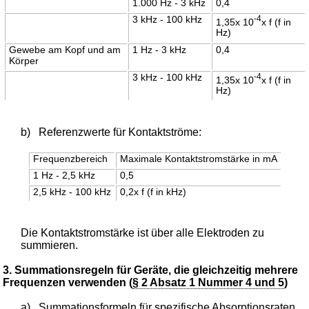
1.000 Hz - 3 kHz
0,4
3 kHz - 100 kHz
-4
1,35x 10
x f (f in
Hz)
Gewebe am Kopf und am
1 Hz - 3 kHz
0,4
Körper
3 kHz - 100 kHz
-4
1,35x 10
x f (f in
Hz)
b)
Referenzwerte für Kontaktströme:
Frequenzbereich
Maximale Kontaktstromstärke in mA
1 Hz - 2,5 kHz
0,5
2,5 kHz - 100 kHz
0,2x f (f in kHz)
Die Kontaktstromstärke ist über alle Elektroden zu
summieren.
3. Summationsregeln für Geräte, die gleichzeitig mehrere
Frequenzen verwenden (
§ 2 Absatz 1 Nummer 4 und 5
)
a)
Summationsformeln für spezifische Absorptionsraten