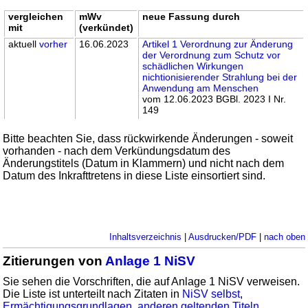
vergleichen
mWv
neue Fassung durch
mit
(verkündet)
aktuell
vorher
16.06.2023
Artikel 1 Verordnung zur Änderung
der Verordnung zum Schutz vor
schädlichen Wirkungen
nichtionisierender Strahlung bei der
Anwendung am Menschen
vom 12.06.2023 BGBl. 2023 I Nr.
149
Bitte beachten Sie, dass rückwirkende Änderungen - soweit
vorhanden - nach dem Verkündungsdatum des
Änderungstitels (Datum in Klammern) und nicht nach dem
Datum des Inkrafttretens in diese Liste einsortiert sind.
Inhaltsverzeichnis
|
Ausdrucken/PDF
|
nach oben
Zitierungen von
Anlage 1 NiSV
Sie sehen die Vorschriften, die auf Anlage 1 NiSV verweisen.
Die Liste ist unterteilt nach Zitaten in
NiSV selbst
,
Ermächtigungsgrundlagen
,
anderen geltenden Titeln
,