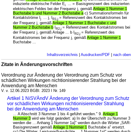
induzierte elektrische Felder E
... = Basisgrenzwert des induzierten
i
elektrischen Feldes bei der Frequenz j, gemäß
Anlage 1 Nummer 1
Buchstabe b und Nummer 2 Buchstabe a
c) Summationsformeln für
Kontaktströme I
... j, I
= Referenzwert des Kontaktstromes bei
j
R1,j
der Frequenz j, gemäß
Anlage 1 Nummer 1 Buchstabe c und
Nummer 2 Buchstabe b
I
= Referenzwert des Kontaktstromes bei
R2,j
der Frequenz j, gemäß Anlage ... b I
= Referenzwert des
R2,j
Kontaktstromes bei der Frequenz j, gemäß
Anlage 1 Nummer 1
Buchstabe ...
Inhaltsverzeichnis
|
Ausdrucken/PDF
|
nach oben
Zitate in Änderungsvorschriften
Verordnung zur Änderung der Verordnung zum Schutz vor
schädlichen Wirkungen nichtionisierender Strahlung bei der
Anwendung am Menschen
V. v. 12.06.2023 BGBl. 2023 I Nr. 149
Artikel 1 NiSVÄndV Änderung der Verordnung zum Schutz
vor schädlichen Wirkungen nichtionisierender Strahlung
bei der Anwendung am Menschen
... A Abschnitt 3 Nummer 1 bis 4 geführt werden." 9.
Anlage 1
Nummer 3
wird wie folgt geändert: a) In der Überschrift zu Nummer 3
werden die ... Anhang 1 Nummer 1a)" werden durch die Wörter „SAR-
Basisgrenzwert gemäß
Anlage 1 Nummer 1
Buchstabe a" ersetzt.
cc) Die Wörter „Leistungsflussdichte ... 1 Nummer 1a)" werden durch