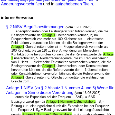
Änderungsvorschriften
und in
aufgehobenen Titeln
.
interne Verweise
§ 2 NiSV Begriffsbestimmungen
(vom 16.06.2023)
... Absorptionsraten oder Leistungsdichten führen können, die die
Basisgrenzwerte der
Anlage 1
überschreiten können, b) im
Frequenzbereich von mehr als 100 Kilohertz bis ... elektrische
Feldstärken verursachen können, die die Basisgrenzwerte der
Anlage 1
überschreiten, oder c) im Frequenzbereich von mehr als
100 Kilohertz bis zu 110 ... ihrer Anwendung am Menschen
Kontaktströme hervorrufen können, die die Referenzwerte der
Anlage
1
überschreiten, 5. Niederfrequenzgeräte, die im Frequenzbereich
von 1 Hertz ... elektrische Feldstärken verursachen können, die die
Basisgrenzwerte der
Anlage 1
überschreiten, oder Kontaktströme
hervorrufen können, die die Referenzwerte der ... 1 überschreiten,
oder Kontaktströme hervorrufen können, die die Referenzwerte der
Anlage 1
überschreiten, 6. Gleichstromgeräte, die elektrischen
Gleichstrom ...
Anlage 1 NiSV (zu § 2 Absatz 1 Nummer 4 und 5) Werte für
Anlagen im Sinne dieser Verordnung
(vom 16.06.2023)
... durch die Exposition bei der Frequenz i, SAR
= SAR-
B
Basisgrenzwert gemäß
Anlage 1 Nummer 1 Buchstabe a
, S
=
i
Beitrag zur Leistungsdichte durch die Exposition bei der Frequenz
i, ... Frequenz i, S
= Basisgrenzwert für die Leistungsflussdichte
B
gemäß
Anlage 1 Nummer 1 Buchstabe a
b) Summationsformeln für