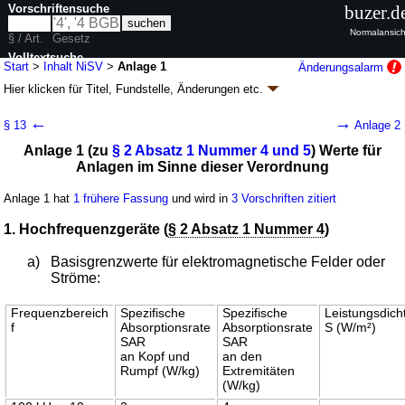
Vorschriftensuche
buzer.d
Normalansich
§ / Art.
Gesetz
Volltextsuche
Start
>
Inhalt NiSV
>
Anlage 1
Änderungsalarm
Hier klicken für
Titel, Fundstelle, Änderungen
etc.
nur in NiSV
Anlage 1 - Verordnung zum Schutz vor
←
→
§ 13
Anlage 2
schädlichen Wirkungen nichtionisierender
Anlage 1 (zu
§ 2 Absatz 1 Nummer 4 und 5
) Werte für
Strahlung bei der Anwendung am Menschen
Anlagen im Sinne dieser Verordnung
(NiSV)
Anlage 1 hat
1 frühere Fassung
und wird in
3 Vorschriften zitiert
Artikel 4 V. v. 29.11.2018
BGBl. I S. 2034
, 2187, 2021 I S. 5261; zuletzt
geändert durch
Artikel 2
V. v. 12.06.2023
BGBl. 2023 I Nr. 149
Geltung ab 31.12.2020, abweichend siehe
Artikel 20
; FNA: 751-24-5
1. Hochfrequenzgeräte (
§ 2 Absatz 1 Nummer 4
)
Kernenergie
7 weitere Fassungen
|
Drucksachen / Entwurf / Begründung
|
a)
Basisgrenzwerte für elektromagnetische Felder oder
wird in 6 Vorschriften zitiert
Ströme:
Frequenzbereich
Spezifische
Spezifische
Leistungsdich
f
Absorptionsrate
Absorptionsrate
S (W/m²)
SAR
SAR
an Kopf und
an den
Rumpf (W/kg)
Extremitäten
(W/kg)