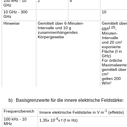
100 kHz - 10
2
4
GHz
10 GHz - 300
10
GHz
Hinweise
Gemittelt über 6-Minuten-
Gemittelt übe
Intervalle und 10 g
1.05
68/f
-
zusammenhängendes
Minuten-
Körpergewebe
Intervalle
und 20 cm²
exponierte
Fläche (f in
GHz)
Für örtliche
Maximalwerte
gemittelt über
cm²
gelten 200
W/m²
b)
Basisgrenzwerte für die innere elektrische Feldstärke:
Frequenzbereich
-1
Innere elektrische Feldstärke in V m
(effektiv)
100 kHz - 10
-4
1,35x 10
x f (f in Hz)
MHz