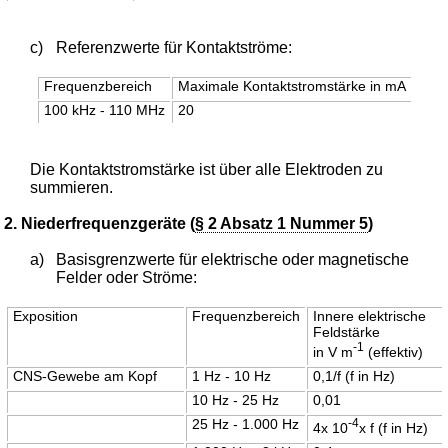
c)
Referenzwerte für Kontaktströme:
Frequenzbereich
Maximale Kontaktstromstärke in mA
100 kHz - 110 MHz
20
Die Kontaktstromstärke ist über alle Elektroden zu
summieren.
2. Niederfrequenzgeräte (
§ 2 Absatz 1 Nummer 5
)
a)
Basisgrenzwerte für elektrische oder magnetische
Felder oder Ströme:
Exposition
Frequenzbereich
Innere elektrische
Feldstärke
-1
in V m
(effektiv)
CNS-Gewebe am Kopf
1 Hz - 10 Hz
0,1/f (f in Hz)
10 Hz - 25 Hz
0,01
25 Hz - 1.000 Hz
-4
4x 10
x f (f in Hz)