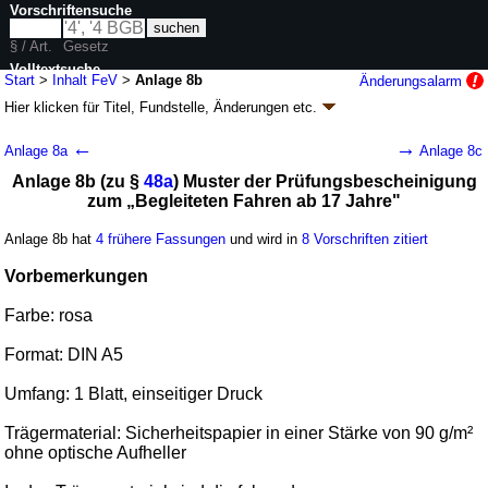
Vorschriftensuche
§ / Art.
Gesetz
Volltextsuche
Start
>
Inhalt FeV
>
Anlage 8b
Änderungsalarm
Hier klicken für
Titel, Fundstelle, Änderungen
etc.
nur in FeV
Anlage 8b - Fahrerlaubnis-Verordnung (FeV)
←
→
Anlage 8a
Anlage 8c
V. v. 13.12.2010
BGBl. I S. 1980
(
Nr. 65
); zuletzt geändert durch
Artikel 7
Anlage 8b (zu §
48a
) Muster der Prüfungsbescheinigung
G. v. 12.05.2026
BGBl. 2026 I Nr. 142
zum „Begleiteten Fahren ab 17 Jahre"
Geltung ab 18.12.2010; FNA: 9231-1-19
Allgemeines Straßenverkehrsrecht
54 weitere Fassungen
|
Drucksachen / Entwurf / Begründung
|
Anlage 8b hat
4 frühere Fassungen
und wird in
8 Vorschriften zitiert
wird in 141 Vorschriften zitiert
Anlagen zur Fahrerlaubnis-Verordnung
Vorbemerkungen
Farbe: rosa
Format: DIN A5
Umfang: 1 Blatt, einseitiger Druck
Trägermaterial: Sicherheitspapier in einer Stärke von 90 g/m²
ohne optische Aufheller