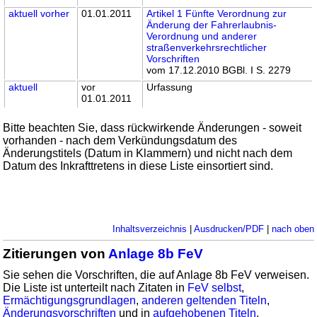
aktuell
vorher
01.01.2011
Artikel 1 Fünfte Verordnung zur
Änderung der Fahrerlaubnis-
Verordnung und anderer
straßenverkehrsrechtlicher
Vorschriften
vom 17.12.2010 BGBl. I S. 2279
aktuell
vor
Urfassung
01.01.2011
Bitte beachten Sie, dass rückwirkende Änderungen - soweit
vorhanden - nach dem Verkündungsdatum des
Änderungstitels (Datum in Klammern) und nicht nach dem
Datum des Inkrafttretens in diese Liste einsortiert sind.
Inhaltsverzeichnis
|
Ausdrucken/PDF
|
nach oben
Zitierungen von
Anlage 8b FeV
Sie sehen die Vorschriften, die auf Anlage 8b FeV verweisen.
Die Liste ist unterteilt nach Zitaten in
FeV selbst
,
Ermächtigungsgrundlagen
,
anderen geltenden Titeln
,
Änderungsvorschriften
und in
aufgehobenen Titeln
.