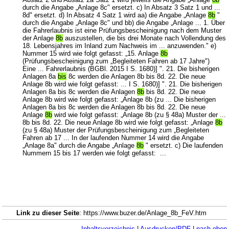
durch die Angabe „Anlage 8c" ersetzt. c) In Absatz 3 Satz 1 und ...
8d" ersetzt. d) In Absatz 4 Satz 1 wird aa) die Angabe „Anlage
8b
"
durch die Angabe „Anlage 8c" und bb) die Angabe „Anlage ... 1. Über
die Fahrerlaubnis ist eine Prüfungsbescheinigung nach dem Muster
der Anlage
8b
auszustellen, die bis drei Monate nach Vollendung des
18. Lebensjahres im Inland zum Nachweis im ... anzuwenden." e)
Nummer 15 wird wie folgt gefasst: „15. Anlage
8b
(Prüfungsbescheinigung zum „Begleiteten Fahren ab 17 Jahre")
Eine ... Fahrerlaubnis (BGBl. 2015 I S. 1680)] ". 21. Die bisherigen
Anlagen 8a
bis
8c werden die Anlagen 8b bis 8d. 22. Die neue
Anlage 8b wird wie folgt gefasst: ... I S. 1680)] ". 21. Die bisherigen
Anlagen 8a bis 8c werden die Anlagen
8b
bis 8d. 22. Die neue
Anlage 8b wird wie folgt gefasst: „Anlage 8b (zu ... Die bisherigen
Anlagen 8a bis 8c werden die Anlagen 8b bis 8d. 22. Die neue
Anlage
8b
wird wie folgt gefasst: „Anlage 8b (zu § 48a) Muster der ...
8b bis 8d. 22. Die neue Anlage 8b wird wie folgt gefasst: „Anlage
8b
(zu § 48a) Muster der Prüfungsbescheinigung zum „Begleiteten
Fahren ab 17 ... In der laufenden Nummer 14 wird die Angabe
„Anlage 8a" durch die Angabe „Anlage
8b
" ersetzt. c) Die laufenden
Nummern 15 bis 17 werden wie folgt gefasst: ...
Link zu dieser Seite
: https://www.buzer.de/Anlage_8b_FeV.htm
Inhaltsverzeichnis
|
Ausdrucken/PDF
|
nach oben