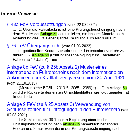
interne Verweise
§ 48a FeV Voraussetzungen
(vom 22.08.2024)
... 1. Über die Fahrerlaubnis ist eine Prüfungsbescheinigung nach
dem Muster der
Anlage 8b
auszustellen, die bis drei Monate nach
Vollendung des 18. Lebensjahres im Inland zum Nachweis im ...
§ 76 FeV Übergangsrecht
(vom 01.06.2022)
... im gebündelten Bedarfsverkehr und im Linienbedarfsverkehr zu
führen. 15.
Anlage 8b
(Prüfungsbescheinigung zum „Begleiteten
Fahren ab 17 Jahre") Eine ...
Anlage 8c FeV (zu § 25b Absatz 2) Muster eines
Internationalen Führerscheins nach dem Internationalen
Abkommen über Kraftfahrzeugverkehr vom 24. April 1926
(vom 21.10.2015)
... (Muster siehe BGBl. I 2010 S. 2065 - 2083) *) --- *) In Anlage
8b
wird die Rückseite des ersten Umschlagblattes wie folgt geändert: a)
In der Liste ...
Anlage 9 FeV (zu § 25 Absatz 3) Verwendung von
Schlüsselzahlen für Eintragungen in den Führerschein
(vom
02.08.2021)
... der Schlüsselzahl 96 1. nur in Begleitung einer in der
Prüfungsbescheinigung nach
Anlage 8b
namentlich benannten
Person und 2. nur, wenn die in der Prüfungsbescheinigung nach ...