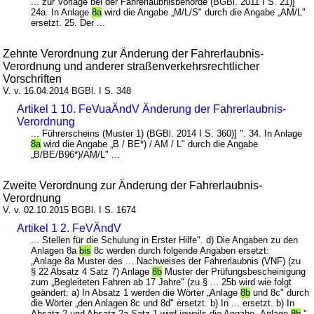
... zur Vorlage bei der Fahrerlaubnisbehörde (BGBl. 2011 I S. 21)]
24a. In Anlage
8a
wird die Angabe „M/L/S" durch die Angabe „AM/L"
ersetzt. 25. Der ...
Zehnte Verordnung zur Änderung der Fahrerlaubnis-
Verordnung und anderer straßenverkehrsrechtlicher
Vorschriften
V. v. 16.04.2014 BGBl. I S. 348
Artikel 1 10. FeVuaÄndV Änderung der Fahrerlaubnis-
Verordnung
... Führerscheins (Muster 1) (BGBl. 2014 I S. 360)] ". 34. In Anlage
8a
wird die Angabe „B / BE*) / AM / L" durch die Angabe
„B/BE/B96*)/AM/L" ...
Zweite Verordnung zur Änderung der Fahrerlaubnis-
Verordnung
V. v. 02.10.2015 BGBl. I S. 1674
Artikel 1 2. FeVÄndV
... Stellen für die Schulung in Erster Hilfe". d) Die Angaben zu den
Anlagen 8a
bis
8c werden durch folgende Angaben ersetzt:
„Anlage 8a Muster des ... Nachweises der Fahrerlaubnis (VNF) (zu
§ 22 Absatz 4 Satz 7) Anlage
8b
Muster der Prüfungsbescheinigung
zum „Begleiteten Fahren ab 17 Jahre" (zu § ... 25b wird wie folgt
geändert: a) In Absatz 1 werden die Wörter „Anlage
8b
und 8c" durch
die Wörter „den Anlagen 8c und 8d" ersetzt. b) In ... ersetzt. b) In
Absatz 2 und Absatz 2a Satz 1 wird jeweils die Angabe „Anlage
8b
"