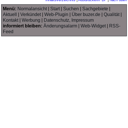
Menü:
Normalansicht
|
Start
|
Suchen
|
Sachgebiete
|
Aktuell
|
Verkündet
|
Web-Plugin
|
Über buzer.de
|
Qualität
|
Kontakt
|
Werbung
|
Datenschutz, Impressum
informiert bleiben:
Änderungsalarm
|
Web-Widget
|
RSS-
Feed