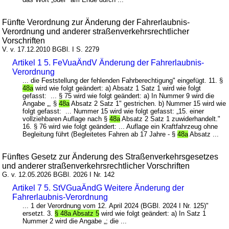
Fünfte Verordnung zur Änderung der Fahrerlaubnis-
Verordnung und anderer straßenverkehrsrechtlicher
Vorschriften
V. v. 17.12.2010 BGBl. I S. 2279
Artikel 1 5. FeVuaÄndV Änderung der Fahrerlaubnis-
Verordnung
... die Feststellung der fehlenden Fahrberechtigung" eingefügt. 11. §
48a
wird wie folgt geändert: a) Absatz 1 Satz 1 wird wie folgt
gefasst: ... § 75 wird wie folgt geändert: a) In Nummer 9 wird die
Angabe „, §
48a
Absatz 2 Satz 1" gestrichen. b) Nummer 15 wird wie
folgt gefasst: ... Nummer 15 wird wie folgt gefasst: „15. einer
vollziehbaren Auflage nach §
48a
Absatz 2 Satz 1 zuwiderhandelt."
16. § 76 wird wie folgt geändert: ... Auflage ein Kraftfahrzeug ohne
Begleitung führt (Begleitetes Fahren ab 17 Jahre - §
48a
Absatz ...
Fünftes Gesetz zur Änderung des Straßenverkehrsgesetzes
und anderer straßenverkehrsrechtlicher Vorschriften
G. v. 12.05.2026 BGBl. 2026 I Nr. 142
Artikel 7 5. StVGuaÄndG Weitere Änderung der
Fahrerlaubnis-Verordnung
... 1 der Verordnung vom 12. April 2024 (BGBl. 2024 I Nr. 125)"
ersetzt. 3.
§ 48a Absatz 5
wird wie folgt geändert: a) In Satz 1
Nummer 2 wird die Angabe „; die ...