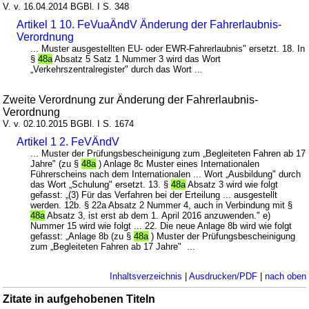
V. v. 16.04.2014 BGBl. I S. 348
Artikel 1 10. FeVuaÄndV Änderung der Fahrerlaubnis-
Verordnung
... Muster ausgestellten EU- oder EWR-Fahrerlaubnis" ersetzt. 18. In
§
48a
Absatz 5 Satz 1 Nummer 3 wird das Wort
„Verkehrszentralregister" durch das Wort ...
Zweite Verordnung zur Änderung der Fahrerlaubnis-
Verordnung
V. v. 02.10.2015 BGBl. I S. 1674
Artikel 1 2. FeVÄndV
... Muster der Prüfungsbescheinigung zum „Begleiteten Fahren ab 17
Jahre" (zu §
48a
) Anlage 8c Muster eines Internationalen
Führerscheins nach dem Internationalen ... Wort „Ausbildung" durch
das Wort „Schulung" ersetzt. 13. §
48a
Absatz 3 wird wie folgt
gefasst: „(3) Für das Verfahren bei der Erteilung ... ausgestellt
werden. 12b. § 22a Absatz 2 Nummer 4, auch in Verbindung mit §
48a
Absatz 3, ist erst ab dem 1. April 2016 anzuwenden." e)
Nummer 15 wird wie folgt ... 22. Die neue Anlage 8b wird wie folgt
gefasst: „Anlage 8b (zu §
48a
) Muster der Prüfungsbescheinigung
zum „Begleiteten Fahren ab 17 Jahre" ...
Inhaltsverzeichnis
|
Ausdrucken/PDF
|
nach oben
Zitate in aufgehobenen Titeln