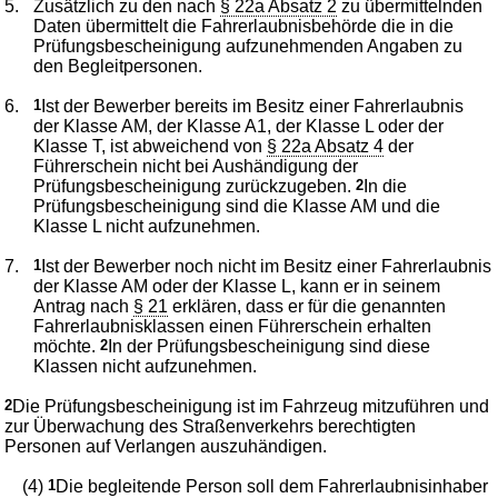
5.
Zusätzlich zu den nach
§ 22a Absatz 2
zu übermittelnden
Daten übermittelt die Fahrerlaubnisbehörde die in die
Prüfungsbescheinigung aufzunehmenden Angaben zu
den Begleitpersonen.
6.
1
Ist der Bewerber bereits im Besitz einer Fahrerlaubnis
der Klasse AM, der Klasse A1, der Klasse L oder der
Klasse T, ist abweichend von
§ 22a Absatz 4
der
Führerschein nicht bei Aushändigung der
Prüfungsbescheinigung zurückzugeben.
2
In die
Prüfungsbescheinigung sind die Klasse AM und die
Klasse L nicht aufzunehmen.
7.
1
Ist der Bewerber noch nicht im Besitz einer Fahrerlaubnis
der Klasse AM oder der Klasse L, kann er in seinem
Antrag nach
§ 21
erklären, dass er für die genannten
Fahrerlaubnisklassen einen Führerschein erhalten
möchte.
2
In der Prüfungsbescheinigung sind diese
Klassen nicht aufzunehmen.
2
Die Prüfungsbescheinigung ist im Fahrzeug mitzuführen und
zur Überwachung des Straßenverkehrs berechtigten
Personen auf Verlangen auszuhändigen.
(4)
1
Die begleitende Person soll dem Fahrerlaubnisinhaber