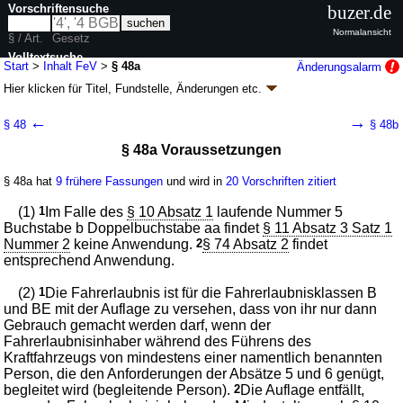
Vorschriftensuche
buzer.de
Normalansicht
§ / Art.
Gesetz
Volltextsuche
Start
>
Inhalt FeV
>
§ 48a
Änderungsalarm
Hier klicken für
Titel, Fundstelle, Änderungen
etc.
nur in FeV
§ 48a - Fahrerlaubnis-Verordnung (FeV)
←
→
§ 48
§ 48b
V. v. 13.12.2010
BGBl. I S. 1980
(
Nr. 65
); zuletzt geändert durch
Artikel 7
§ 48a Voraussetzungen
G. v. 12.05.2026
BGBl. 2026 I Nr. 142
Geltung ab 18.12.2010; FNA: 9231-1-19
Allgemeines Straßenverkehrsrecht
§ 48a hat
9 frühere Fassungen
und wird in
20 Vorschriften zitiert
54 weitere Fassungen
|
Drucksachen / Entwurf / Begründung
|
wird in 141 Vorschriften zitiert
(1)
1
Im Falle des
§ 10 Absatz 1
laufende Nummer 5
II. Führen von Kraftfahrzeugen
Buchstabe b Doppelbuchstabe aa findet
§ 11 Absatz 3 Satz 1
Nummer 2
10. Begleitetes Fahren ab 17 Jahre
keine Anwendung.
2
§ 74 Absatz 2
findet
entsprechend Anwendung.
(2)
1
Die Fahrerlaubnis ist für die Fahrerlaubnisklassen B
und BE mit der Auflage zu versehen, dass von ihr nur dann
Gebrauch gemacht werden darf, wenn der
Fahrerlaubnisinhaber während des Führens des
Kraftfahrzeugs von mindestens einer namentlich benannten
Person, die den Anforderungen der Absätze 5 und 6 genügt,
begleitet wird (begleitende Person).
2
Die Auflage entfällt,