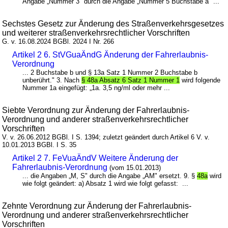
Angabe „Nummer 3" durch die Angabe „Nummer 5 Buchstabe a" ...
Sechstes Gesetz zur Änderung des Straßenverkehrsgesetzes
und weiterer straßenverkehrsrechtlicher Vorschriften
G. v. 16.08.2024 BGBl. 2024 I Nr. 266
Artikel 2 6. StVGuaÄndG Änderung der Fahrerlaubnis-
Verordnung
... 2 Buchstabe b und § 13a Satz 1 Nummer 2 Buchstabe b
unberührt." 3. Nach
§ 48a Absatz 6 Satz 1 Nummer 1
wird folgende
Nummer 1a eingefügt: „1a. 3,5 ng/ml oder mehr ...
Siebte Verordnung zur Änderung der Fahrerlaubnis-
Verordnung und anderer straßenverkehrsrechtlicher
Vorschriften
V. v. 26.06.2012 BGBl. I S. 1394; zuletzt geändert durch Artikel 6 V. v.
10.01.2013 BGBl. I S. 35
Artikel 2 7. FeVuaÄndV Weitere Änderung der
Fahrerlaubnis-Verordnung
(vom 15.01.2013)
... die Angaben „M, S" durch die Angabe „AM" ersetzt. 9. §
48a
wird
wie folgt geändert: a) Absatz 1 wird wie folgt gefasst: ...
Zehnte Verordnung zur Änderung der Fahrerlaubnis-
Verordnung und anderer straßenverkehrsrechtlicher
Vorschriften