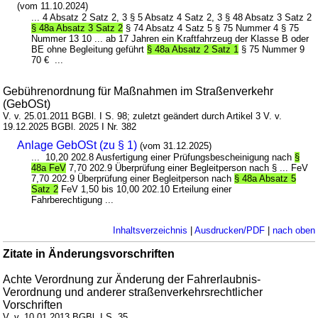
(vom 11.10.2024)
... 4 Absatz 2 Satz 2, 3 § 5 Absatz 4 Satz 2, 3 § 48 Absatz 3 Satz 2
§ 48a Absatz 3 Satz 2
§ 74 Absatz 4 Satz 5 § 75 Nummer 4 § 75
Nummer 13 10 ... ab 17 Jahren ein Kraftfahrzeug der Klasse B oder
BE ohne Begleitung geführt
§ 48a Absatz 2 Satz 1
§ 75 Nummer 9
70 € ...
Gebührenordnung für Maßnahmen im Straßenverkehr
(GebOSt)
V. v. 25.01.2011 BGBl. I S. 98; zuletzt geändert durch Artikel 3 V. v.
19.12.2025 BGBl. 2025 I Nr. 382
Anlage GebOSt (zu § 1)
(vom 31.12.2025)
... 10,20 202.8 Ausfertigung einer Prüfungsbescheinigung nach
§
48a FeV
7,70 202.9 Überprüfung einer Begleitperson nach § ... FeV
7,70 202.9 Überprüfung einer Begleitperson nach
§ 48a Absatz 5
Satz 2
FeV 1,50 bis 10,00 202.10 Erteilung einer
Fahrberechtigung ...
Inhaltsverzeichnis
|
Ausdrucken/PDF
|
nach oben
Zitate in Änderungsvorschriften
Achte Verordnung zur Änderung der Fahrerlaubnis-
Verordnung und anderer straßenverkehrsrechtlicher
Vorschriften
V. v. 10.01.2013 BGBl. I S. 35