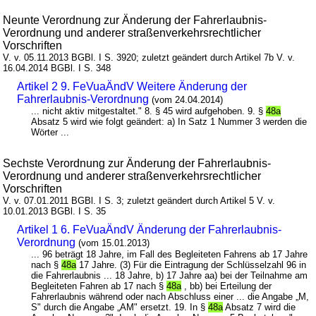
Neunte Verordnung zur Änderung der Fahrerlaubnis-
Verordnung und anderer straßenverkehrsrechtlicher
Vorschriften
V. v. 05.11.2013 BGBl. I S. 3920; zuletzt geändert durch Artikel 7b V. v.
16.04.2014 BGBl. I S. 348
Artikel 2 9. FeVuaÄndV Weitere Änderung der
Fahrerlaubnis-Verordnung
(vom 24.04.2014)
... nicht aktiv mitgestaltet." 8. § 45 wird aufgehoben. 9. §
48a
Absatz 5 wird wie folgt geändert: a) In Satz 1 Nummer 3 werden die
Wörter ...
Sechste Verordnung zur Änderung der Fahrerlaubnis-
Verordnung und anderer straßenverkehrsrechtlicher
Vorschriften
V. v. 07.01.2011 BGBl. I S. 3; zuletzt geändert durch Artikel 5 V. v.
10.01.2013 BGBl. I S. 35
Artikel 1 6. FeVuaÄndV Änderung der Fahrerlaubnis-
Verordnung
(vom 15.01.2013)
... 96 beträgt 18 Jahre, im Fall des Begleiteten Fahrens ab 17 Jahre
nach §
48a
17 Jahre. (3) Für die Eintragung der Schlüsselzahl 96 in
die Fahrerlaubnis ... 18 Jahre, b) 17 Jahre aa) bei der Teilnahme am
Begleiteten Fahren ab 17 nach §
48a
, bb) bei Erteilung der
Fahrerlaubnis während oder nach Abschluss einer ... die Angabe „M,
S" durch die Angabe „AM" ersetzt. 19. In §
48a
Absatz 7 wird die