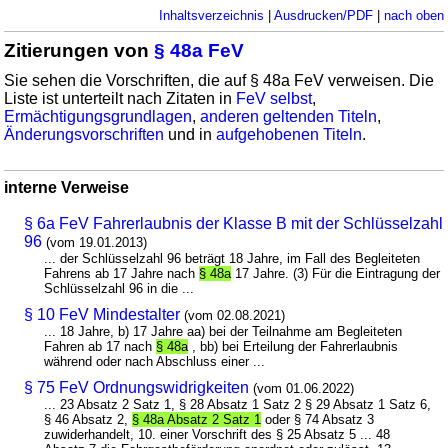
Inhaltsverzeichnis
|
Ausdrucken/PDF
|
nach oben
Zitierungen von
§ 48a FeV
Sie sehen die Vorschriften, die auf § 48a FeV verweisen. Die
Liste ist unterteilt nach Zitaten in
FeV selbst
,
Ermächtigungsgrundlagen
,
anderen geltenden Titeln
,
Änderungsvorschriften
und in
aufgehobenen Titeln
.
interne Verweise
§ 6a FeV Fahrerlaubnis der Klasse B mit der Schlüsselzahl
96
(vom 19.01.2013)
... der Schlüsselzahl 96 beträgt 18 Jahre, im Fall des Begleiteten
Fahrens ab 17 Jahre nach
§ 48a
17 Jahre. (3) Für die Eintragung der
Schlüsselzahl 96 in die ...
§ 10 FeV Mindestalter
(vom 02.08.2021)
... 18 Jahre, b) 17 Jahre aa) bei der Teilnahme am Begleiteten
Fahren ab 17 nach
§ 48a
, bb) bei Erteilung der Fahrerlaubnis
während oder nach Abschluss einer ...
§ 75 FeV Ordnungswidrigkeiten
(vom 01.06.2022)
... 23 Absatz 2 Satz 1, § 28 Absatz 1 Satz 2 § 29 Absatz 1 Satz 6,
§ 46 Absatz 2,
§ 48a Absatz 2 Satz 1
oder § 74 Absatz 3
zuwiderhandelt, 10. einer Vorschrift des § 25 Absatz 5 ... 48