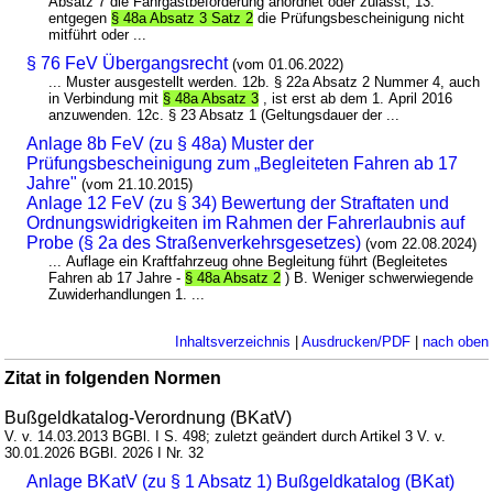
Absatz 7 die Fahrgastbeförderung anordnet oder zulässt, 13.
entgegen
§ 48a Absatz 3 Satz 2
die Prüfungsbescheinigung nicht
mitführt oder ...
§ 76 FeV Übergangsrecht
(vom 01.06.2022)
... Muster ausgestellt werden. 12b. § 22a Absatz 2 Nummer 4, auch
in Verbindung mit
§ 48a Absatz 3
, ist erst ab dem 1. April 2016
anzuwenden. 12c. § 23 Absatz 1 (Geltungsdauer der ...
Anlage 8b FeV (zu § 48a) Muster der
Prüfungsbescheinigung zum „Begleiteten Fahren ab 17
Jahre"
(vom 21.10.2015)
Anlage 12 FeV (zu § 34) Bewertung der Straftaten und
Ordnungswidrigkeiten im Rahmen der Fahrerlaubnis auf
Probe (§ 2a des Straßenverkehrsgesetzes)
(vom 22.08.2024)
... Auflage ein Kraftfahrzeug ohne Begleitung führt (Begleitetes
Fahren ab 17 Jahre -
§ 48a Absatz 2
) B. Weniger schwerwiegende
Zuwiderhandlungen 1. ...
Inhaltsverzeichnis
|
Ausdrucken/PDF
|
nach oben
Zitat in folgenden Normen
Bußgeldkatalog-Verordnung (BKatV)
V. v. 14.03.2013 BGBl. I S. 498; zuletzt geändert durch Artikel 3 V. v.
30.01.2026 BGBl. 2026 I Nr. 32
Anlage BKatV (zu § 1 Absatz 1) Bußgeldkatalog (BKat)