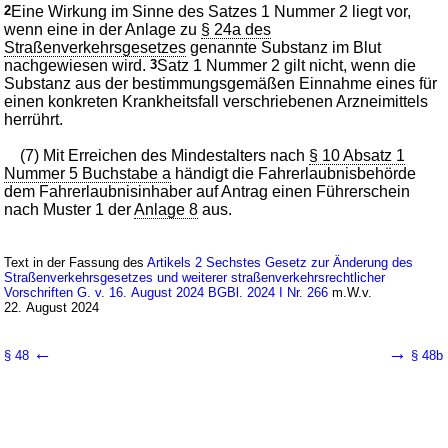
2
Eine Wirkung im Sinne des Satzes 1 Nummer 2 liegt vor,
wenn eine in der Anlage zu
§ 24a des
Straßenverkehrsgesetzes
genannte Substanz im Blut
nachgewiesen wird.
3
Satz 1 Nummer 2 gilt nicht, wenn die
Substanz aus der bestimmungsgemäßen Einnahme eines für
einen konkreten Krankheitsfall verschriebenen Arzneimittels
herrührt.
(7) Mit Erreichen des Mindestalters nach
§ 10 Absatz 1
Nummer 5 Buchstabe a
händigt die Fahrerlaubnisbehörde
dem Fahrerlaubnisinhaber auf Antrag einen Führerschein
nach Muster 1 der
Anlage 8
aus.
Text in der Fassung des
Artikels 2 Sechstes Gesetz zur Änderung des
Straßenverkehrsgesetzes und weiterer straßenverkehrsrechtlicher
Vorschriften G. v. 16. August 2024 BGBl. 2024 I Nr. 266
m.W.v.
22. August 2024
←
→
§ 48
§ 48b