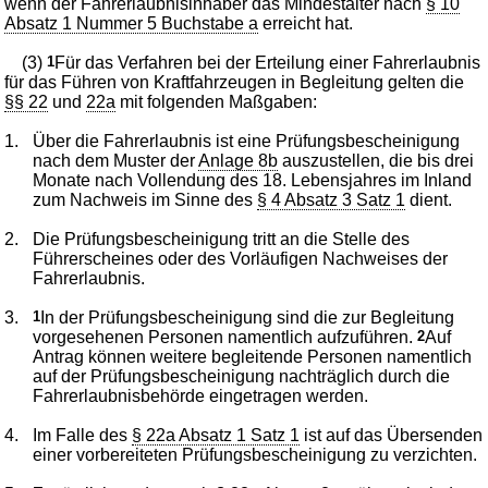
wenn der Fahrerlaubnisinhaber das Mindestalter nach
§ 10
Absatz 1 Nummer 5 Buchstabe a
erreicht hat.
(3)
1
Für das Verfahren bei der Erteilung einer Fahrerlaubnis
für das Führen von Kraftfahrzeugen in Begleitung gelten die
§§ 22
und
22a
mit folgenden Maßgaben:
1.
Über die Fahrerlaubnis ist eine Prüfungsbescheinigung
nach dem Muster der
Anlage 8b
auszustellen, die bis drei
Monate nach Vollendung des 18. Lebensjahres im Inland
zum Nachweis im Sinne des
§ 4 Absatz 3 Satz 1
dient.
2.
Die Prüfungsbescheinigung tritt an die Stelle des
Führerscheines oder des Vorläufigen Nachweises der
Fahrerlaubnis.
3.
1
In der Prüfungsbescheinigung sind die zur Begleitung
vorgesehenen Personen namentlich aufzuführen.
2
Auf
Antrag können weitere begleitende Personen namentlich
auf der Prüfungsbescheinigung nachträglich durch die
Fahrerlaubnisbehörde eingetragen werden.
4.
Im Falle des
§ 22a Absatz 1 Satz 1
ist auf das Übersenden
einer vorbereiteten Prüfungsbescheinigung zu verzichten.