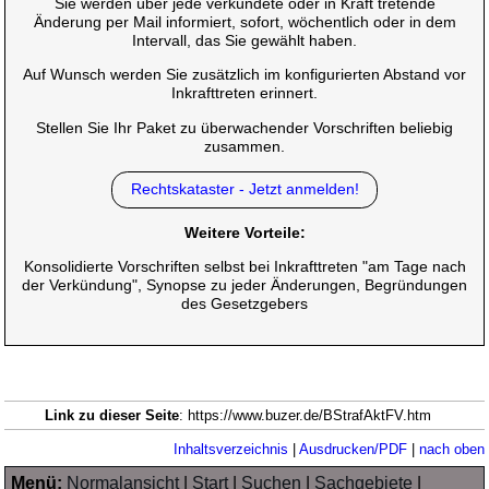
Sie werden über jede verkündete oder in Kraft tretende
Änderung per Mail informiert, sofort, wöchentlich oder in dem
Intervall, das Sie gewählt haben.
Auf Wunsch werden Sie zusätzlich im konfigurierten Abstand vor
Inkrafttreten erinnert.
Stellen Sie Ihr Paket zu überwachender Vorschriften beliebig
zusammen.
Rechtskataster - Jetzt anmelden!
Weitere Vorteile:
Konsolidierte Vorschriften selbst bei Inkrafttreten "am Tage nach
der Verkündung", Synopse zu jeder Änderungen, Begründungen
des Gesetzgebers
Link zu dieser Seite
: https://www.buzer.de/BStrafAktFV.htm
Inhaltsverzeichnis
|
Ausdrucken/PDF
|
nach oben
Menü:
Normalansicht
|
Start
|
Suchen
|
Sachgebiete
|