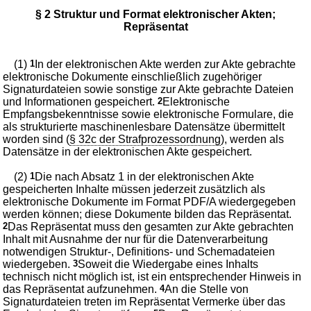
§ 2 Struktur und Format elektronischer Akten;
Repräsentat
(1)
1
In der elektronischen Akte werden zur Akte gebrachte
elektronische Dokumente einschließlich zugehöriger
Signaturdateien sowie sonstige zur Akte gebrachte Dateien
und Informationen gespeichert.
2
Elektronische
Empfangsbekenntnisse sowie elektronische Formulare, die
als strukturierte maschinenlesbare Datensätze übermittelt
worden sind (
§ 32c der Strafprozessordnung
), werden als
Datensätze in der elektronischen Akte gespeichert.
(2)
1
Die nach Absatz 1 in der elektronischen Akte
gespeicherten Inhalte müssen jederzeit zusätzlich als
elektronische Dokumente im Format PDF/A wiedergegeben
werden können; diese Dokumente bilden das Repräsentat.
2
Das Repräsentat muss den gesamten zur Akte gebrachten
Inhalt mit Ausnahme der nur für die Datenverarbeitung
notwendigen Struktur-, Definitions- und Schemadateien
wiedergeben.
3
Soweit die Wiedergabe eines Inhalts
technisch nicht möglich ist, ist ein entsprechender Hinweis in
das Repräsentat aufzunehmen.
4
An die Stelle von
Signaturdateien treten im Repräsentat Vermerke über das