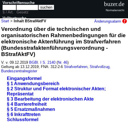
Vorschriftensuche
buzer.de
Normalansicht
§ / Art.
Gesetz
Volltextsuche
Start
>
Inhalt BStrafAktFV
Änderungsalarm
Verordnung über die technischen und
nur in BStrafAktFV
organisatorischen Rahmenbedingungen für die
elektronische Aktenführung im Strafverfahren
(Bundesstrafaktenführungsverordnung -
BStrafAktFV)
V. v. 09.12.2019
BGBl. I S. 2140
(
Nr. 46
)
Geltung ab 13.12.2019; FNA: 312-2-6
Strafverfahren, Strafvollzug,
Bundeszentralregister
Eingangsformel
§ 1 Anwendungsbereich
§ 2 Struktur und Format elektronischer Akten;
Repräsentat
§ 3 Bearbeitung der elektronischen Akte
§ 4 Barrierefreiheit
§ 5 Ersatzmaßnahmen
§ 6 Inkrafttreten
Schlussformel