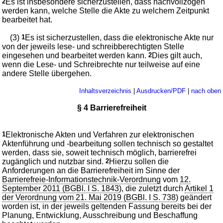
2
Es ist insbesondere sicherzustellen, dass nachvollzogen
werden kann, welche Stelle die Akte zu welchem Zeitpunkt
bearbeitet hat.
(3)
1
Es ist sicherzustellen, dass die elektronische Akte nur
von der jeweils lese- und schreibberechtigten Stelle
eingesehen und bearbeitet werden kann.
2
Dies gilt auch,
wenn die Lese- und Schreibrechte nur teilweise auf eine
andere Stelle übergehen.
Inhaltsverzeichnis
|
Ausdrucken/PDF
|
nach oben
§ 4 Barrierefreiheit
1
Elektronische Akten und Verfahren zur elektronischen
Aktenführung und -bearbeitung sollen technisch so gestaltet
werden, dass sie, soweit technisch möglich, barrierefrei
zugänglich und nutzbar sind.
2
Hierzu sollen die
Anforderungen an die Barrierefreiheit im Sinne der
Barrierefreie-Informationstechnik-Verordnung
vom
12.
September 2011 (BGBl. I S. 1843
), die zuletzt durch
Artikel 1
der Verordnung vom 21. Mai 2019 (BGBl. I S. 738
) geändert
worden ist, in der jeweils geltenden Fassung bereits bei der
Planung, Entwicklung, Ausschreibung und Beschaffung