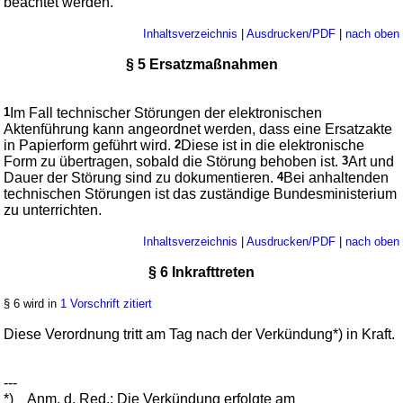
beachtet werden.
Inhaltsverzeichnis
|
Ausdrucken/PDF
|
nach oben
§ 5 Ersatzmaßnahmen
1
Im Fall technischer Störungen der elektronischen
Aktenführung kann angeordnet werden, dass eine Ersatzakte
in Papierform geführt wird.
2
Diese ist in die elektronische
Form zu übertragen, sobald die Störung behoben ist.
3
Art und
Dauer der Störung sind zu dokumentieren.
4
Bei anhaltenden
technischen Störungen ist das zuständige Bundesministerium
zu unterrichten.
Inhaltsverzeichnis
|
Ausdrucken/PDF
|
nach oben
§ 6 Inkrafttreten
§ 6 wird in
1 Vorschrift zitiert
Diese Verordnung tritt am Tag nach der Verkündung*) in Kraft.
---
*)
Anm. d. Red.: Die Verkündung erfolgte am