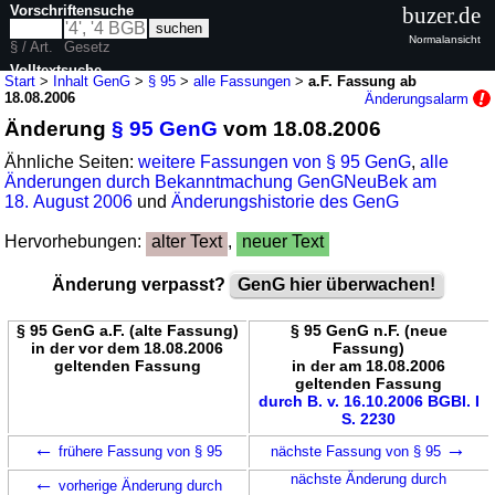
Vorschriftensuche
buzer.de
Normalansicht
§ / Art.
Gesetz
Volltextsuche
Start
>
Inhalt GenG
>
§ 95
>
alle Fassungen
>
a.F. Fassung ab
18.08.2006
Änderungsalarm
nur in GenG
Änderung
§ 95 GenG
vom 18.08.2006
Ähnliche Seiten:
weitere Fassungen von § 95 GenG
,
alle
Änderungen durch Bekanntmachung GenGNeuBek am
18. August 2006
und
Änderungshistorie des GenG
Hervorhebungen:
alter Text
,
neuer Text
Änderung verpasst?
GenG hier überwachen!
§ 95 GenG a.F. (alte Fassung)
§ 95 GenG n.F. (neue
in der vor dem 18.08.2006
Fassung)
geltenden Fassung
in der am 18.08.2006
geltenden Fassung
durch B. v. 16.10.2006 BGBl. I
S. 2230
←
→
frühere Fassung von § 95
nächste Fassung von § 95
←
nächste Änderung durch
vorherige Änderung durch