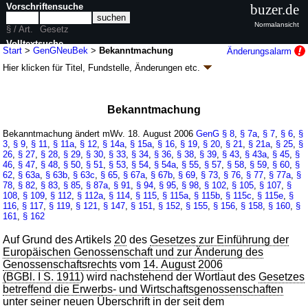
Vorschriftensuche
buzer.de
Normalansicht
§ / Art.
Gesetz
Volltextsuche
Start
>
GenGNeuBek
>
Bekanntmachung
Änderungsalarm
Hier klicken für
Titel, Fundstelle, Änderungen
etc.
nur in GenGNeuBek
Bekanntmachung - Bekanntmachung des
Neufassung des Genossenschaftsgesetzes
Bekanntmachung
(GenGNeuBek
k.a.Abk.
)
Bekanntmachung ändert mWv. 18. August 2006
GenG
§ 8
,
§ 7a
,
§ 7
,
§ 6
,
§
B. v. 16.10.2006
BGBl. I S. 2230
(
Nr. 47
); Geltung ab 18.08.2006
3
,
§ 9
,
§ 11
,
§ 11a
,
§ 12
,
§ 14a
,
§ 15a
,
§ 16
,
§ 19
,
§ 20
,
§ 21
,
§ 21a
,
§ 25
,
§
1 Änderung
|
wird in 25 Vorschriften zitiert
26
,
§ 27
,
§ 28
,
§ 29
,
§ 30
,
§ 33
,
§ 34
,
§ 36
,
§ 38
,
§ 39
,
§ 43
,
§ 43a
,
§ 45
,
§
46
,
§ 47
,
§ 48
,
§ 50
,
§ 51
,
§ 53
,
§ 54
,
§ 54a
,
§ 55
,
§ 57
,
§ 58
,
§ 59
,
§ 60
,
§
62
,
§ 63a
,
§ 63b
,
§ 63c
,
§ 65
,
§ 67a
,
§ 67b
,
§ 69
,
§ 73
,
§ 76
,
§ 77
,
§ 77a
,
§
78
,
§ 82
,
§ 83
,
§ 85
,
§ 87a
,
§ 91
,
§ 94
,
§ 95
,
§ 98
,
§ 102
,
§ 105
,
§ 107
,
§
108
,
§ 109
,
§ 112
,
§ 112a
,
§ 114
,
§ 115
,
§ 115a
,
§ 115b
,
§ 115c
,
§ 115e
,
§
116
,
§ 117
,
§ 119
,
§ 121
,
§ 147
,
§ 151
,
§ 152
,
§ 155
,
§ 156
,
§ 158
,
§ 160
,
§
161
,
§ 162
Auf Grund des Artikels
20
des
Gesetzes zur Einführung der
Europäischen Genossenschaft und zur Änderung des
Genossenschaftsrechts
vom
14. August 2006
(BGBl. I S. 1911
) wird nachstehend der Wortlaut des
Gesetzes
betreffend die Erwerbs- und Wirtschaftsgenossenschaften
unter seiner neuen Überschrift in der seit dem