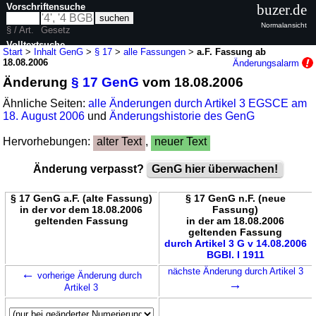
Vorschriftensuche
buzer.de
Normalansicht
§ / Art.
Gesetz
Volltextsuche
Start
>
Inhalt GenG
>
§ 17
>
alle Fassungen
>
a.F. Fassung ab
18.08.2006
Änderungsalarm
nur in GenG
Änderung
§ 17 GenG
vom 18.08.2006
Ähnliche Seiten:
alle Änderungen durch Artikel 3 EGSCE am
18. August 2006
und
Änderungshistorie des GenG
Hervorhebungen:
alter Text
,
neuer Text
Änderung verpasst?
GenG hier überwachen!
§ 17 GenG a.F. (alte Fassung)
§ 17 GenG n.F. (neue
in der vor dem 18.08.2006
Fassung)
geltenden Fassung
in der am 18.08.2006
geltenden Fassung
durch Artikel 3 G v 14.08.2006
BGBl. I 1911
←
nächste Änderung durch Artikel 3
vorherige Änderung durch
→
Artikel 3