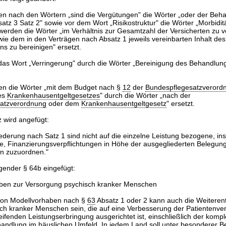
en nach den Wörtern „sind die Vergütungen" die Wörter „oder der Beh
atz 3 Satz 2" sowie vor dem Wort „Risikostruktur" die Wörter „Morbidit
werden die Wörter „im Verhältnis zur Gesamtzahl der Versicherten zu v
wie dem in den Verträgen nach Absatz 1 jeweils vereinbarten Inhalt des
s zu bereinigen" ersetzt.
 das Wort „Verringerung" durch die Wörter „Bereinigung des Behandlun
en die Wörter „mit dem Budget nach §
12
der
Bundespflegesatzverord
es
Krankenhausentgeltgesetzes
" durch die Wörter „nach der
atzverordnung
oder dem
Krankenhausentgeltgesetz
" ersetzt.
 wird angefügt:
iederung nach Satz 1 sind nicht auf die einzelne Leistung bezogene, i
, Finanzierungsverpflichtungen in Höhe der ausgegliederten Belegun
n zuzuordnen."
gender § 64b eingefügt:
ben zur Versorgung psychisch kranker Menschen
von Modellvorhaben nach §
63
Absatz 1 oder 2 kann auch die Weiteren
ch kranker Menschen sein, die auf eine Verbesserung der Patientenve
ifenden Leistungserbringung ausgerichtet ist, einschließlich der komp
handlung im häuslichen Umfeld. In jedem Land soll unter besonderer B