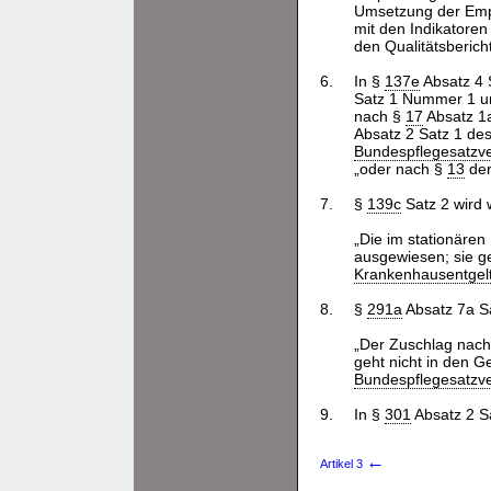
Umsetzung der Empf
mit den Indikatoren
den Qualitätsberic
6.
In §
137e
Absatz 4 
Satz 1 Nummer 1 u
nach §
17
Absatz 1
Absatz 2 Satz 1 de
Bundespflegesatzv
„oder nach §
13
de
7.
§
139c
Satz 2 wird w
„Die im stationäre
ausgewiesen; sie g
Krankenhausentgel
8.
§
291a
Absatz 7a Sa
„Der Zuschlag nach
geht nicht in den 
Bundespflegesatzv
9.
In §
301
Absatz 2 Sa
←
Artikel 3