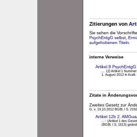
Zitierungen von
Art
Sie sehen die Vorschrifte
PsychEntgG selbst
,
Erm
aufgehobenen Titeln
.
interne Verweise
Artikel 8 PsychEntgG 
... (2) Artikel 1 Numme
1. August 2012 in Kraft. (3
Zitate in Änderungsvor
Zweites Gesetz zur Änder
G. v. 19.10.2012 BGBl. I S. 2192
Artikel 12b 2. AMGu
... - (Artikel 1 des Ge
(BGBl. I S. 1613) geänder