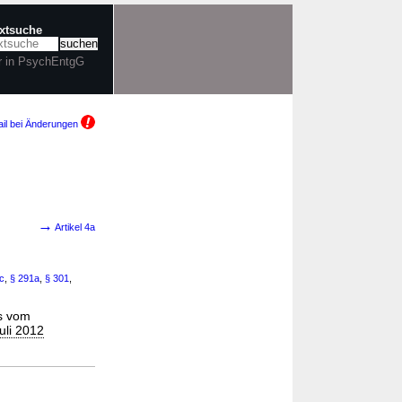
extsuche
r in PsychEntgG
il bei Änderungen
→
Artikel 4a
c
,
§ 291a
,
§ 301
,
es vom
uli 2012