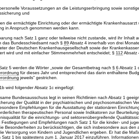
personelle Voraussetzungen an die Leistungserbringung sowie sonsti
tssicherung und
len die ermächtigte Einrichtung oder der ermächtigte Krankenhausarzt 
ng in Anspruch genommen werden kann.
rung nach Satz 1 ganz oder teilweise nicht zustande, wird ihr Inhalt a
ch das Bundesschiedsamt nach §
89
Absatz 4 innerhalb von drei Monate
reter der Deutschen Krankenhausgesellschaft sowie der Krankenkassen 
tert wird und mit einfacher Stimmenmehrheit entscheidet; §
112
Absatz 4
Satz 5 werden die Wörter „sowie der Gesamtbetrag nach §
6
Absatz 1 
erordnung
für dieses Jahr und entsprechend das darin enthaltene Bud
erordnung
jeweils" gestrichen.
b wird folgender Absatz 1c eingefügt:
same Bundesausschuss legt in seinen Richtlinien nach Absatz 1 geeig
erung der Qualität in der psychiatrischen und psychosomatischen Ver
esondere Empfehlungen für die Ausstattung der stationären Einrichtun
rderlichen therapeutischen Personal sowie Indikatoren zur Beurteilung 
isqualität für die einrichtungs- und sektorenübergreifende Qualitätssi
i Festlegungen und Empfehlungen nach Satz 1 für die kinder- und juge
ie Besonderheiten zu berücksichtigen, die sich insbesondere aus den 
ie Versorgung von Kindern und Jugendlichen ergeben. Er hat die M
Satz 1 bis spätestens zum 1. Januar 2017 einzuführen. Informationen