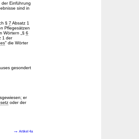
 der Einführung
ebnisse sind in
ach §
7
Absatz 1
en Pflegesätzen
en Wörtern „§
6
 1 der
zes
" die Wörter
auses gesondert
sgewiesen; er
setz
oder der
→
Artikel 4a