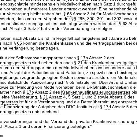
gendpsychiatrie mindestens ein Modellvorhaben nach Satz 1 durchgefü
ellvorhaben auf mehrere Länder erstreckt werden. Eine bestehende Ver
zur Versorgung bleibt unberührt. §
63
Absatz 3 ist für Modellvorhaben 
enden, dass von den Vorgaben der §§
295
,
300
,
301
und
302
sowie 
enhausfinanzierungsgesetzes
nicht abgewichen werden darf. §
63
Absat
nach Absatz 3 Satz 2 hat vor der Vereinbarung zu erfolgen.
haben nach Absatz 1 sind im Regelfall auf längstens acht Jahre zu befr
ts nach §
65
können die Krankenkassen und die Vertragsparteien bei d
eine Verlängerung beantragen.
itut der Selbstverwaltungspartner nach §
17b
Absatz 2 des
ierungsgesetzes
sind neben den nach §
21
des
Krankenhausentgeltge
en von den Vertragsparteien des Modellvorhabens insbesondere auch 
t und Anzahl der Patientinnen und Patienten, zu spezifischen Leistungs
ergütungen zugrunde gelegten Kosten sowie zu strukturellen Merkmalen
nschließlich der Auswertung nach §
65
mitzuteilen. Über Art und Umfan
wie zur Meldung von Modellvorhaben beim DRGInstitut schließen die
artner nach §
17b
Absatz 2 des
Krankenhausfinanzierungsgesetzes
bi
 eine Vereinbarung. §
21
Absatz 4, 5 Satz 1 und 2 sowie Absatz 6 des
tgesetzes
ist für die Vereinbarung und die Datenübermittlung entsprec
e Finanzierung der Aufgaben des DRG-Instituts gilt §
17d
Absatz 5 des
ierungsgesetzes
entsprechend.
kenversicherungen und der Verband der privaten Krankenversicherung 
h Absatz 1 und deren Finanzierung beteiligen."
en