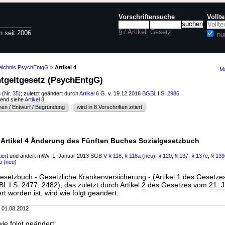
Vorschriftensuche
Vollt
§ / Artikel
Gesetz
n seit 2006
nu
zeichnis PsychEntgG
>
Artikel 4
Ma
ntgeltgesetz (PsychEntgG)
3
(
Nr. 35
); zuletzt geändert durch
Artikel 6
G. v. 19.12.2016
BGBl. I S. 2986
hend siehe
Artikel 8
en / Entwurf / Begründung
|
wird in 8 Vorschriften zitiert
Artikel 4 Änderung des Fünften Buches Sozialgesetzbuch
iert
und ändert mWv. 1. Januar 2013
SGB V
§ 118
,
§ 118a (neu)
,
§ 120
,
§ 137
,
§ 137e
,
§ 139
b (neu)
gesetzbuch
- Gesetzliche Krankenversicherung - (Artikel 1 des Gesetz
 I S. 2477, 2482), das zuletzt durch Artikel
2
des Gesetzes vom
21. J
rt worden ist, wird wie folgt geändert:
m 01.08.2012
ie folgt geändert: