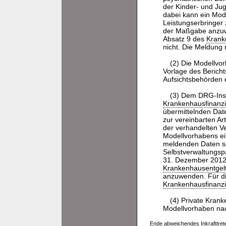
der Kinder- und Ju
dabei kann ein Mod
Leistungserbringer 
der Maßgabe anzuw
Absatz 9 des
Krank
nicht. Die Meldung 
(2) Die Modellvor
Vorlage des Berich
Aufsichtsbehörden 
(3) Dem DRG-Inst
Krankenhausfinanz
übermittelnden Dat
zur vereinbarten Ar
der verhandelten V
Modellvorhabens ei
meldenden Daten so
Selbstverwaltungsp
31. Dezember 2012
Krankenhausentgel
anzuwenden. Für di
Krankenhausfinanz
(4) Private Kran
Modellvorhaben nac
Ende abweichendes Inkrafttret