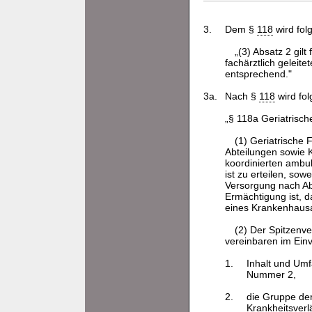
3.
Dem §
118
wird fol
„(3) Absatz 2 gi
fachärztlich geleit
entsprechend."
3a.
Nach §
118
wird fol
„§ 118a Geriatrisch
(1) Geriatrische
Abteilungen sowie 
koordinierten ambu
ist zu erteilen, so
Versorgung nach Abs
Ermächtigung ist, da
eines Krankenhausar
(2) Der Spitzenv
vereinbaren im Ein
1.
Inhalt und Umf
Nummer 2,
2.
die Gruppe der
Krankheitsver