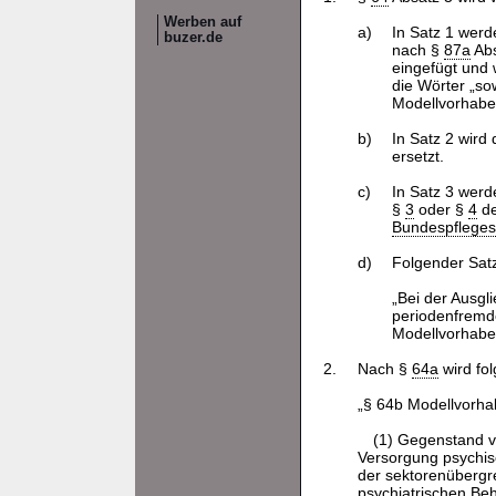
Werben auf
a)
In Satz 1 werd
buzer.de
nach §
87a
Abs
eingefügt und 
die Wörter „so
Modellvorhaben
b)
In Satz 2 wird
ersetzt.
c)
In Satz 3 werd
§
3
oder §
4
d
Bundespfleges
d)
Folgender Satz
„Bei der Ausgl
periodenfremde
Modellvorhabe
2.
Nach §
64a
wird fol
„§ 64b Modellvorha
(1) Gegenstand 
Versorgung psychis
der sektorenübergre
psychiatrischen Be