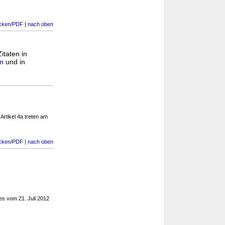
cken/PDF
|
nach oben
itaten in
en
und in
rtikel 4a treten am
cken/PDF
|
nach oben
s vom 21. Juli 2012