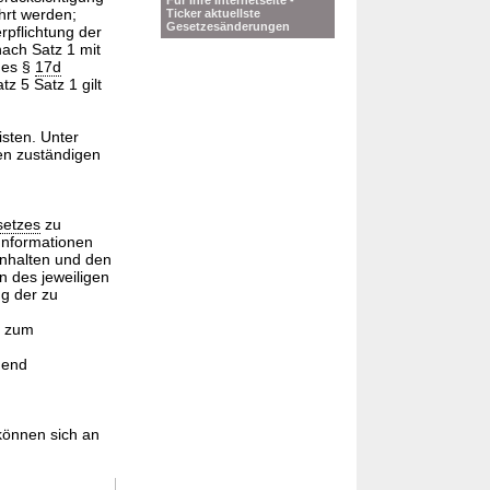
Für Ihre Internetseite -
hrt werden;
Ticker aktuellste
Gesetzesänderungen
pflichtung der
nach Satz 1 mit
des §
17d
z 5 Satz 1 gilt
isten. Unter
en zuständigen
setzes
zu
Informationen
inhalten und den
 des jeweiligen
g der zu
s zum
hend
können sich an