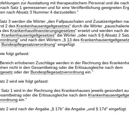
ehlungen zur Ausstattung mit therapeutischem Personal und die nach
 nach Satz 1 gemessenen und für eine Veröffentlichung geeigneten Erg
hten nach Absatz 3 Nummer 4 darzustellen."
Satz 3 werden die Wörter „den Fallpauschalen und Zusatzentgelten n
nd 2 des
Krankenhausentgeltgesetzes
" durch die Wörter „pauschaliert
a des
Krankenhausfinanzierungsgesetzes
" ersetzt und werden nach d
s
Krankenhausentgeltgesetzes
" die Wörter „oder nach §
6
Absatz 2 Satz
erordnung
" und nach den Wörtern „§
13
des
Krankenhausentgeltgeset
r
Bundespflegesatzverordnung
" eingefügt.
ie folgt gefasst:
n Bereich erhobenen Zuschläge werden in der Rechnung des Krankenh
ehen nicht in den Gesamtbetrag oder die Erlösausgleiche nach dem
tgesetz
oder der
Bundespflegesatzverordnung
ein."
tz 2 wird wie folgt gefasst:
 Satz 1 wird in der Rechnung des Krankenhauses jeweils gesondert au
Gesamtbetrag oder die Erlösausgleiche nach dem
Krankenhausentgeltge
erordnung
ein."
tz 2 wird nach der Angabe „§ 17b" die Angabe „und § 17d" eingefügt.