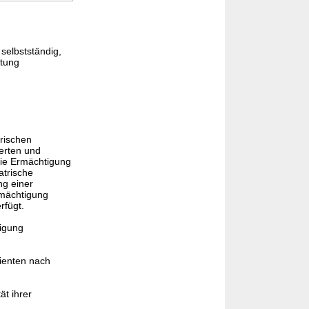
selbstständig,
htung
rischen
erten und
Die Ermächtigung
atrische
ng einer
Ermächtigung
rfügt.
igung
tienten nach
ät ihrer