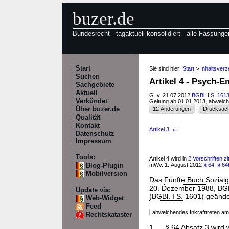
buzer.de
Bundesrecht - tagaktuell konsolidiert - alle Fassunge
Start
Sie sind hier:
Start
>
Inhaltsver
Suchen
Artikel 4 - Psych-E
Sachgebiete
Aktuell
G. v. 21.07.2012
BGBl. I S. 161
Verkündet
Geltung ab 01.01.2013, abweic
Über buzer.de
12 Änderungen
|
Drucksach
Qualität
Kontakt
←
Artikel 3
Datenschutz
Impressum
Tools:
Artikel 4 wird in
2 Vorschriften zit
mWv. 1. August 2012
§ 64
,
§ 64
Blog-Plugin
Mobilversion
Das
Fünfte Buch Sozial
20. Dezember 1988, BGBl.
Update via:
(BGBl. I S. 1601
) geände
Web-Widget
Feed
abweichendes Inkrafttreten a
Rechtskataster
1.
§
64
Absatz 3 wird w