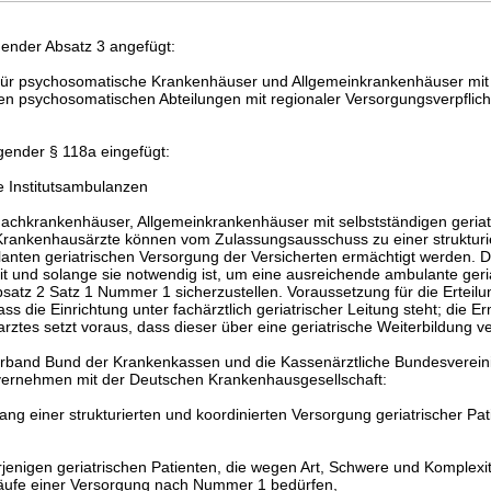
gender Absatz 3 angefügt:
lt für psychosomatische Krankenhäuser und Allgemeinkrankenhäuser mit 
eten psychosomatischen Abteilungen mit regionaler Versorgungsverpflic
gender § 118a eingefügt:
e Institutsambulanzen
 Fachkrankenhäuser, Allgemeinkrankenhäuser mit selbstständigen geriat
Krankenhausärzte können vom Zulassungsausschuss zu einer strukturi
lanten geriatrischen Versorgung der Versicherten ermächtigt werden. 
weit und solange sie notwendig ist, um eine ausreichende ambulante geri
atz 2 Satz 1 Nummer 1 sicherzustellen. Voraussetzung für die Erteilu
ss die Einrichtung unter fachärztlich geriatrischer Leitung steht; die 
ztes setzt voraus, dass dieser über eine geriatrische Weiterbildung ve
erband Bund der Krankenkassen und die Kassenärztliche Bundesverein
vernehmen mit der Deutschen Krankenhausgesellschaft:
ang einer strukturierten und koordinierten Versorgung geriatrischer Pa
jenigen geriatrischen Patienten, die wegen Art, Schwere und Komplexit
läufe einer Versorgung nach Nummer 1 bedürfen,