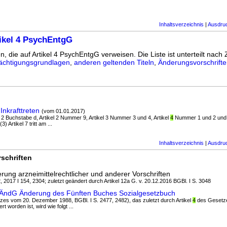
Inhaltsverzeichnis
|
Ausdru
ikel 4 PsychEntgG
n, die auf Artikel 4 PsychEntgG verweisen. Die Liste ist unterteilt nach Z
ächtigungsgrundlagen
,
anderen geltenden Titeln
,
Änderungsvorschrift
Inkrafttreten
(vom 01.01.2017)
r 2 Buchstabe d, Artikel 2 Nummer 9, Artikel 3 Nummer 3 und 4, Artikel
4
Nummer 1 und 2 und A
) Artikel 7 tritt am ...
Inhaltsverzeichnis
|
Ausdru
schriften
ung arzneimittelrechtlicher und anderer Vorschriften
, 2017 I 154, 2304; zuletzt geändert durch Artikel 12a G. v. 20.12.2016 BGBl. I S. 3048
aÄndG Änderung des Fünften Buches Sozialgesetzbuch
setzes vom 20. Dezember 1988, BGBl. I S. 2477, 2482), das zuletzt durch Artikel
4
des Gesetze
t worden ist, wird wie folgt ...