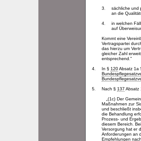
3.
sächliche und 
an die Qualitä
4.
in welchen Fäl
auf Überweisu
Kommt eine Vereinba
Vertragspartei dur
das hierzu um Vert
gleicher Zahl erwei
entsprechend."
4.
In §
120
Absatz 1a 
Bundespflegesatzv
Bundespflegesatzv
5.
Nach §
137
Absatz 1
„(1c) Der Gemein
Maßnahmen zur Sich
und beschließt insb
die Behandlung erfo
Prozess- und Ergebn
diesem Bereich. Be
Versorgung hat er d
Anforderungen an d
Empfehlungen nach 