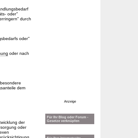
andlungsbedarf
äts- oder"
erringern" durch
gsbedarfs oder"
nung
oder nach
nsbesondere
gsanteile dem
Anzeige
Für Ihr Blog oder Forum -
Gesetze verknüpfen
twicklung der
rsorgung oder
lexen
erücksichtigung