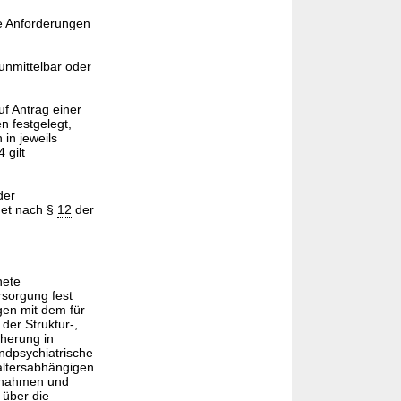
ge Anforderungen
unmittelbar oder
uf Antrag einer
n festgelegt,
in jeweils
 gilt
der
get nach §
12
der
nete
sorgung fest
gen mit dem für
der Struktur-,
cherung in
ndpsychiatrische
altersabhängigen
aßnahmen und
 über die