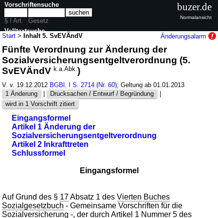
Vorschriftensuche
buzer.de
Normalansicht
§ / Art.
Gesetz
Volltextsuche
Start
>
Inhalt 5. SvEVÄndV
Änderungsalarm
Fünfte Verordnung zur Änderung der
nur in 5. SvEVÄndV
Sozialversicherungsentgeltverordnung (5.
SvEVÄndV
k.a.Abk.
)
V. v. 19.12.2012
BGBl. I S. 2714
(
Nr. 60
); Geltung ab 01.01.2013
1 Änderung
|
Drucksachen / Entwurf / Begründung
|
wird in 1 Vorschrift zitiert
Eingangsformel
Artikel 1 Änderung der
Sozialversicherungsentgeltverordnung
Artikel 2 Inkrafttreten
Schlussformel
Eingangsformel
Auf Grund des §
17
Absatz 1 des
Vierten Buches
Sozialgesetzbuch
- Gemeinsame Vorschriften für die
Sozialversicherung -, der durch Artikel
1
Nummer 5 des