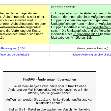
(Text neue Fassung)
teil an den umlagefähigen
1
Umlagebetrag ist der Anteil an den uml
nes
Aufsichtsbereichs
oder einer
Kosten, der innerhalb eines
Aufgabenbere
lichtigen ermittelt wird.
2
Ein
Gruppe für einen Umlagepflichtigen ermitt
mehreren
Aufsichtsbereichen
oder
Umlagepflichtiger kann mehreren
Aufgabe
Aufsichtsbereichs
zugeordnet
Gruppen innerhalb eines
Aufgabenbereic
und die Verteilung der Kosten
sein.
3
Die Umlagepflicht und die Verteilu
bereichs
bestimmen sich nach
innerhalb eines
Aufgabenbereichs
bestim
16j.
Maßgabe der §§ 16e bis
16l.
e Fassung von § 16d
(heute geltende Fassung)
Änderung durch Artikel 2
nächste Änderung durch Artikel 
FinDAG - Änderungen überwachen
Sie werden über jede verkündete oder in Kraft tretende
Änderung per Mail informiert, sofort, wöchentlich oder in dem
Intervall, das Sie gewählt haben.
Auf Wunsch werden Sie zusätzlich im konfigurierten Abstand vor
Inkrafttreten erinnert.
Stellen Sie Ihr Paket zu überwachender Vorschriften beliebig