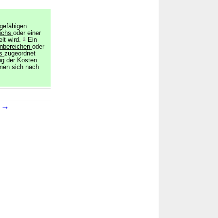
agefähigen
ichs
oder einer
elt wird.
2
Ein
nbereichen
oder
hs
zugeordnet
ng der Kosten
men sich nach
→
2