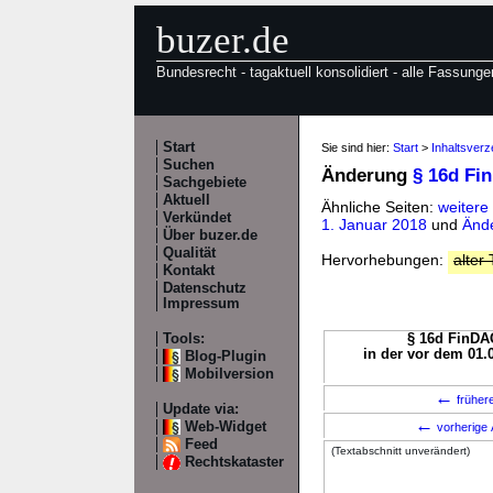
buzer.de
Bundesrecht - tagaktuell konsolidiert - alle Fassunge
Start
Sie sind hier:
Start
>
Inhaltsver
Suchen
Änderung
§ 16d Fi
Sachgebiete
Aktuell
Ähnliche Seiten:
weitere
Verkündet
1. Januar 2018
und
Ände
Über buzer.de
Qualität
Hervorhebungen:
alter 
Kontakt
Datenschutz
Impressum
Tools:
§ 16d FinDAG
in der vor dem 01.
Blog-Plugin
Mobilversion
←
früher
Update via:
←
Web-Widget
vorherige 
Feed
(Textabschnitt unverändert)
Rechtskataster