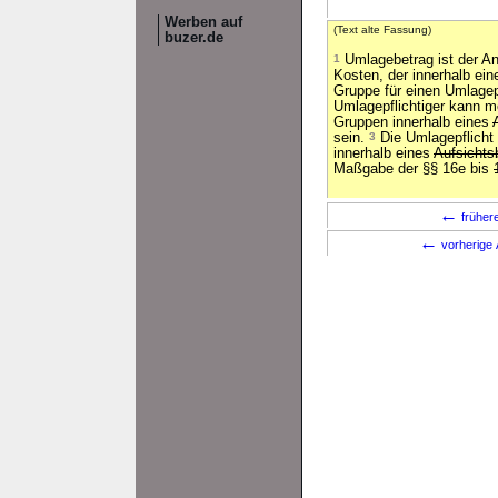
Werben auf
(Text alte Fassung)
buzer.de
1
Umlagebetrag ist der An
Kosten, der innerhalb ei
Gruppe für einen Umlagepf
Umlagepflichtiger kann 
Gruppen innerhalb eines
sein.
3
Die Umlagepflicht 
innerhalb eines
Aufsichts
Maßgabe der §§ 16e bis
←
früher
←
vorherige 