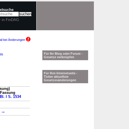
extsuche
r in FinDAG
il bei Änderungen
am
Für Ihr Blog oder Forum -
Gesetze verknüpfen
Für Ihre Internetseite -
Ticker aktuellste
Gesetzesänderungen
ssung)
n Fassung
Bl. I S. 1534
→
2