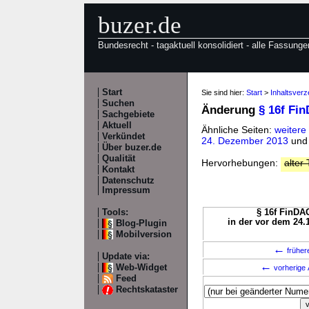
buzer.de
Bundesrecht - tagaktuell konsolidiert - alle Fassunge
Start
Sie sind hier:
Start
>
Inhaltsver
Suchen
Änderung
§ 16f Fi
Sachgebiete
Aktuell
Ähnliche Seiten:
weitere
Verkündet
24. Dezember 2013
un
Über buzer.de
Qualität
Hervorhebungen:
alter 
Kontakt
Datenschutz
Impressum
Tools:
§ 16f FinDAG
in der vor dem 24.
Blog-Plugin
Mobilversion
←
früher
Update via:
←
Web-Widget
vorherige 
Feed
Rechtskataster