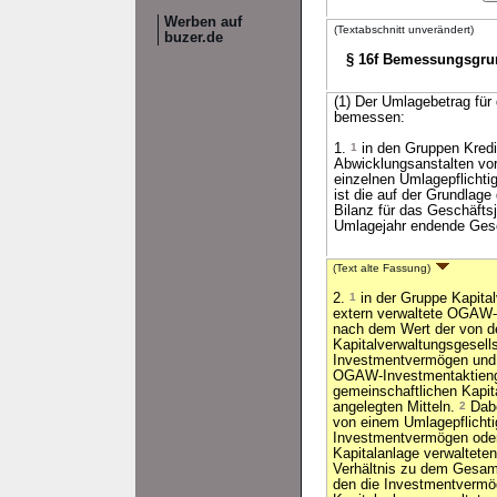
Werben auf
(Textabschnitt unverändert)
buzer.de
§ 16f Bemessungsgrun
(1) Der Umlagebetrag für
bemessen:
1.
1
in den Gruppen Kredit
Abwicklungsanstalten vor
einzelnen Umlagepflicht
ist die auf der Grundlag
Bilanz für das Geschäfts
Umlagejahr endende Ges
(Text alte Fassung)
2.
1
in der Gruppe Kapita
extern verwaltete OGAW-
nach dem Wert der von d
Kapitalverwaltungsgesell
Investmentvermögen und 
OGAW-Investmentaktieng
gemeinschaftlichen Kapit
angelegten Mitteln.
2
Dabe
von einem Umlagepflichti
Investmentvermögen oder
Kapitalanlage verwalteten
Verhältnis zu dem Gesam
den die Investmentvermö