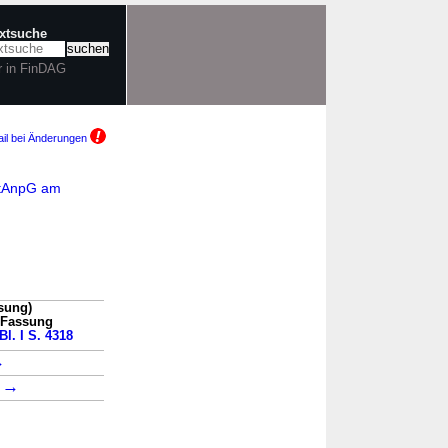
extsuche
r in FinDAG
il bei Änderungen
StAnpG am
sung)
n Fassung
Bl. I S. 4318
→
→
8