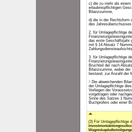
c) die zu mehr als einem
erlaubnispflichtigen Ges
Bilanzsumme,
d) die in der Rechtsform 
des Jahresüberschusses 
2. für Umlagepflichtige d
Finanzierungsleasingunter
das erste Geschäftsjahr
mit § 14 Absatz 7 Numme
Zahlungsdiensteaufsich
3. für Umlagepflichtige d
Finanzierungsleasingunte
Bruchteil der nach Absat
Bilanzsumme, wobei der B
bestand, zur Anzahl der 
2
Die abweichenden Bilan
der Umlagepflichtige die
Vorliegen der Voraussetz
vorgetragen oder nachgew
Sinne des Satzes 1 Numme
Buchprüfers oder einer B
(3) Für Umlagepflichtige 
Investmentaktiengesellsc
Wagniskapitalbeteiligung