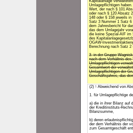
Kapitalanlage verwalteten
Umlagepflichtigen haben
Wert, der nach § 101 Ab
oder nach § 120 Absatz 2
148 oder § 158 jeweils in
Satz 3 Nummer 1 Satz 6 
dem Jahresbericht für da
das dem Umlagejahr vor
die keine Spezial-AIF im
des Kapitalanlagegesetzb
OGAW-Investmentaktienge
Berechnung nach Satz 2 
3. in der Gruppe Wagniska
nach dem Verhältnis des
Umlagepflichtigen verwa
Gesamtwert der verwaltet
Umlagepflichtigen der G
Geschäftsjahres, das de
(2)
1
Abweichend von Absa
1. für Umlagepflichtige d
a) die in ihrer Bilanz au
der Kreditinstituts-Rech
Bilanzsumme,
b) deren erlaubnispflicht
der dem Verhältnis der v
zum Gesamtgeschäft ent