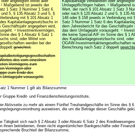
 oder angelegten Mittel aller
Kapitalanlage verwalteten oder angelegten 
.
3
Maßgebend ist jeweils der
Umlagepflichtigen haben.
3
Maßgebend ist
satz 1 Satz 3 Nummer 1 Satz 6
Wert, der nach § 101 Absatz 1 Satz 3 N
 und 5, § 135 Absatz 3 und 5, §
oder nach § 120 Absatz 2 und 5, § 135 Ab
 Verbindung mit § 101 Absatz 1
148 oder § 158 jeweils in Verbindung mit 
des Kapitalanlagegesetzbuchs in
Satz 3 Nummer 1 Satz 6 des Kapitalanla
s Geschäftsjahr angegeben wird,
dem Jahresbericht für das Geschäftsjahr
ausgeht.
4
Investmentvermögen,
das dem Umlagejahr vorausgeht.
4
Inves
 Sinne des § 1 Absatz 6 Satz 1
die keine Spezial-AIF im Sinne des § 1 A
uchs sind, oder Mittel von
des Kapitalanlagegesetzbuchs sind, oder 
sellschaften werden bei der
OGAW-Investmentaktiengesellschaften we
doppelt
gewichtet;
Berechnung nach Satz 2 doppelt
gewichte
pitalbeteiligungsgesellschaften
 Wertes des vom einzelnen
lteten Vermögens zum
en Vermögen aller
ruppe zum Ende des
m Umlagejahr vorausgeht.
tz 1 Nummer 1 gilt als Bilanzsumme:
er Gruppe Kredit- und Finanzdienstleistungsinstitute,
f der Aktivseite zu mehr als einem Fünftel Treuhandgeschäfte im Sinne des § 
nungslegungsverordnung ausweisen, die um die Beträge dieser Geschäfte gekü
ige Tätigkeit sich nach § 2 Absatz 3 oder Absatz 6 Satz 2 des Kreditwesengese
on ihnen betriebenen, ihnen nicht eigentümlichen Bankgeschäfte oder Finanzd
sprechende Bruchteil der Bilanzsumme,