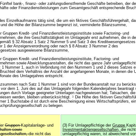
 Fünftel bank-, finanz- oder zahlungsdienstfremde Geschäfte betreiben, der de
chäfte oder Finanzdienstleistungen zum Gesamtgeschäft entsprechende Brucht
des Einzelkaufmanns tätig sind, die um ein fiktives Geschäftsführergehalt, d
und die Höhe der Bilanzsumme begrenzt ist, verminderte Bilanzsumme,
er Gruppen Kredit- und Finanzdienstleistungsinstitute sowie Factoring- und
nehmen, die ihre Geschäftstätigkeit im Umlagejahr erst aufnehmen, die in der
 gemäß § 32 Absatz 1 Satz 2 Nummer 5 und Satz 3 des Kreditwesengesetzes 
r 1 der Anzeigenverordnung oder nach § 8 Absatz 3 Nummer 2 des
tsgesetzes ausgewiesene Bilanzsumme,
er Gruppen Kredit- und Finanzdienstleistungsinstitute, Factoring- und
rnehmen sowie Abwicklungsanstalten, die nicht das ganze Jahr umlagepflichti
z 1 Nummer 1, auch in Verbindung mit den Nummern 1 und 2 dieses Satzes er
ruchteil dem Verhältnis der Anzahl der angefangenen Monate, in denen die U
Monate des Umlagejahres entspricht.
zsummen nach Satz 1 Nummer 1 sind von der Bundesanstalt nur zu berücksi
s vor dem 1. Juni des auf das Umlagejahr folgenden Kalenderjahres beantragt
ungen durch Vorlage geeigneter Unterlagen nachgewiesen hat; Tatsachen, die
iesen werden, bleiben unberücksichtigt.
3
Die Höhe des fiktiven Geschäftsfü
r 1 Buchstabe d ist durch eine Bescheinigung eines Wirtschaftsprüfers, ein
uchprüfungsgesellschaft zu belegen.
der
Gruppen
Kapitalanlage- und
(3) Für Umlagepflichtige der
Gruppe
Kapit
haften sowie
Investmentaktiengesellschaften,
die nich
sgesellschaften,
die nicht das
umlagepflichtig waren, ist abweichend vo