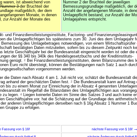
ig waren, ist abweichend von
Nummer 2 der Bruchteil der jeweiligen
r Nummer 3
der Bruchteil der
Bemessungsgrundlage maßgeblich, der de
undlage maßgeblich, der dem
Anzahl der angefangenen Monate, in dene
r angefangenen Monate, in denen
Umlagepflicht bestand, zur Anzahl der M
d, zur Anzahl der Monate des
Umlagejahres entspricht.
t- und Finanzdienstleistungsinstitute, Factoring- und Finanzierungsleasingu
ben die Umlagepflichtigen bis spätestens zum 30. Juni des dem Umlagejahr f
ie Bemessung des Umlagebetrages notwendigen, von einem Wirtschaftsprüfer 
schaft bestätigten Daten mitzuteilen, sofern bis zu diesem Zeitpunkt noch kei
as letzte Geschäftsjahr bei der Bundesanstalt eingereicht worden ist oder die 
rungen der §§ 340 bis 340k des Handelsgesetzbuchs und der Kreditinstituts-
nung genügt.
2
Bei Finanzdienstleistungsinstituten, deren Bilanzsumme des l
ionen Euro nicht übersteigt, können die Bestätigungen nach Satz 1 auch durch
fungsgesellschaften vorgenommen werden.
er die Daten nach Absatz 4 am 1. Juli nicht vor, schätzt die Bundesanstalt 
rag anhand der geschätzten Daten fest.
2
Die Bundesanstalt kann auf Antrag 
on bis zu einem Monat zur Einreichung der in Absatz 4 genannten Unterlage
ndesanstalt im Regelfall die Bilanzdaten des Umlagepflichtigen aus vorange
e zu legen.
4
Liegen keinerlei Daten im Sinne des Satzes 3 und auch keine e
den Geschäftsjahre vor, hat die Schätzung auf der Grundlage des arithmetisch
n der anderen Umlagepflichtigen derselben nach § 16g Absatz 1 Nummer 1 Buc
n Gruppe zu erfolgen.
e Fassung von § 16f
nächste Fassung von § 16f
Änderung durch Artikel 8
nächste Änderung durch Artikel 