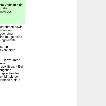
m Verhältnis der
n die
onate des
nternehmen sowie
olgenden
oder einer
ne festgestellte
eingereichte
etzten
 vereidigte
die Bilanzsumme
eine
n gewähren.
3
Bei
gangenen
ntsprechenden
en Mittels der
hstabe a bis d
→
→
8