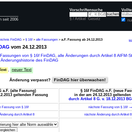
Vorschriftensuche
Vollt
§ / Artikel
Gesetz
n seit 2006
nu
zeichnis FinDAG
>
§ 16f
>
alle Fassungen
>
a.F. Fassung ab 24.12.2013
Ma
nDAG
vom 24.12.2013
 Fassungen von § 16f FinDAG
,
alle Änderungen durch Artikel 8 AIFM-
d
Änderungshistorie des FinDAG
Text
,
neuer Text
Änderung verpasst?
FinDAG hier überwachen!
 a.F. (alte Fassung)
§ 16f FinDAG n.F. (neue Fas
12.2013 geltenden Fassung
in der am 24.12.2013 geltende
durch Artikel 8 G. v. 18.12.2013 BG
e Fassung von § 16f
nächste Fassung von § 16f
Änderung durch Artikel 8
nächste Änderung durch Artikel 