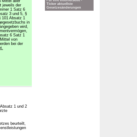
Für Ihre Internetseite -
Mittel aller
Ticker aktuellste
 jeweils der
Gesetzesänderungen
ummer 1 Satz 6
satz 3 und 5, §
§ 101 Absatz 1
gegesetzbuchs in
 angegeben wird,
tmentvermögen,
bsatz 6 Satz 1
Mittel von
rden bei der
t.
6 Absatz 1 und 2
rzte
tzes beurteilt,
ienstleistungen