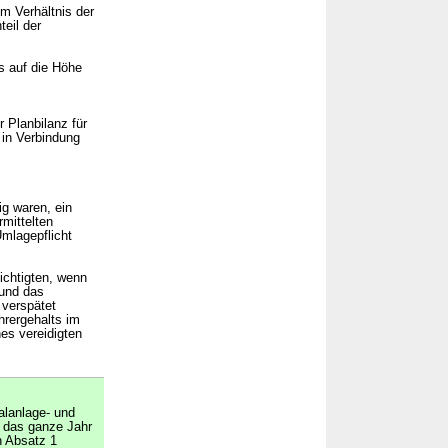
m Verhältnis der
eil der
as auf die Höhe
 Planbilanz für
in Verbindung
g waren, ein
mittelten
mlagepflicht
chtigten, wenn
 und das
 verspätet
hrergehalts im
es vereidigten
alanlage- und
t das ganze Jahr
n Absatz 1