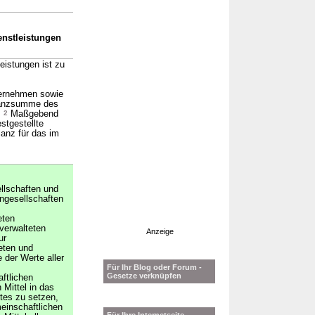
nstleistungen
eistungen ist zu
nternehmen sowie
ilanzsumme des
.
2
Maßgebend
stgestellte
lanz für das im
llschaften und
ngesellschaften
eten
verwalteten
Anzeige
ur
eten und
der Werte aller
Für Ihr Blog oder Forum -
Gesetze verknüpfen
ftlichen
 Mittel in das
tes zu setzen,
einschaftlichen