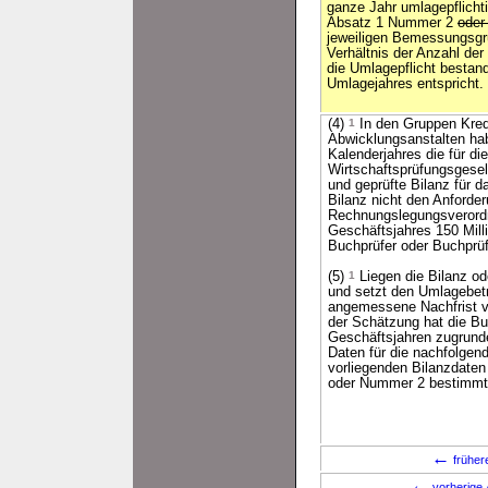
ganze Jahr umlagepflicht
Absatz 1 Nummer 2
ode
jeweiligen Bemessungsgr
Verhältnis der Anzahl de
die Umlagepflicht bestan
Umlagejahres entspricht.
(4)
1
In den Gruppen Kredi
Abwicklungsanstalten ha
Kalenderjahres die für d
Wirtschaftsprüfungsgesell
und geprüfte Bilanz für d
Bilanz nicht den Anforde
Rechnungslegungsverord
Geschäftsjahres 150 Mill
Buchprüfer oder Buchprü
(5)
1
Liegen die Bilanz od
und setzt den Umlagebet
angemessene Nachfrist v
der Schätzung hat die Bu
Geschäftsjahren zugrund
Daten für die nachfolgen
vorliegenden Bilanzdate
oder Nummer 2 bestimmte
←
früher
←
vorherige 