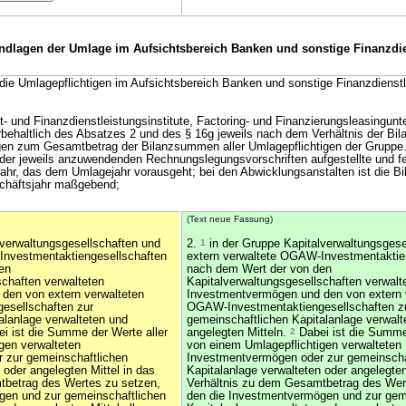
dlagen der Umlage im Aufsichtsbereich Banken und sonstige Finanzdie
 die Umlagepflichtigen im Aufsichtsbereich Banken und sonstige Finanzdienstl
- und Finanzdienstleistungsinstitute, Factoring- und Finanzierungsleasingu
behaltlich des Absatzes 2 und des § 16g jeweils nach dem Verhältnis der B
igen zum Gesamtbetrag der Bilanzsummen aller Umlagepflichtigen der Gruppe
e der jeweils anzuwendenden Rechnungslegungsvorschriften aufgestellte und fe
jahr, das dem Umlagejahr vorausgeht; bei den Abwicklungsanstalten ist die Bi
chäftsjahr maßgebend;
(Text neue Fassung)
lverwaltungsgesellschaften und
2.
1
in der Gruppe Kapitalverwaltungsgese
Investmentaktiengesellschaften
extern verwaltete OGAW-Investmentaktie
en
nach dem Wert der von den
schaften verwalteten
Kapitalverwaltungsgesellschaften verwalt
den von extern verwalteten
Investmentvermögen und den von extern 
esellschaften zur
OGAW-Investmentaktiengesellschaften z
alanlage verwalteten und
gemeinschaftlichen Kapitalanlage verwalt
i ist die Summe der Werte aller
angelegten Mitteln.
2
Dabei ist die Summe 
gen verwalteten
von einem Umlagepflichtigen verwalteten
 zur gemeinschaftlichen
Investmentvermögen oder zur gemeinscha
 oder angelegten Mittel in das
Kapitalanlage verwalteten oder angelegten
tbetrag des Wertes zu setzen,
Verhältnis zu dem Gesamtbetrag des Wer
gen und zur gemeinschaftlichen
den die Investmentvermögen und zur gem