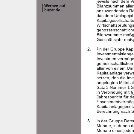
jeweils nach dem V
Bilanzsummen aller
Werben auf
buzer.de
anzuwendenden Rechn
das dem Umlagejahr
Kapitalgesellschafte
Wirtschaftsprüfungs
genossenschaftlich
Bilanzsumme maßgeb
Geschäftsjahr maß
2.
1
in der Gruppe Kap
Investmentaktienge
Investmentvermögen
gemeinschaftlichen 
aller von einem Um
Kapitalanlage verwa
setzen, den die In
angelegten Mittel a
Satz 3 Nummer 1 S
in Verbindung mit
§
Jahresbericht für 
4
Investmentvermöge
Kapitalanlagegeset
Berechnung nach Sa
3.
in der Gruppe Date
Monate, in denen d
Monate eines jeden 