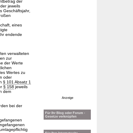
mtbetrag der
der jeweils
s Geschäftsjahr,
großen
r
chaft, eines
igte
ahr endende
ten verwalteten
en zur
me der Werte
lichen
des Wertes zu
n oder
ch
§ 101 Absatz 1
er
§ 158
jeweils
n dem
Anzeige
rden bei der
Für Ihr Blog oder Forum -
Gesetze verknüpfen
angefangenen
 angefangenen
umlagepflichtig