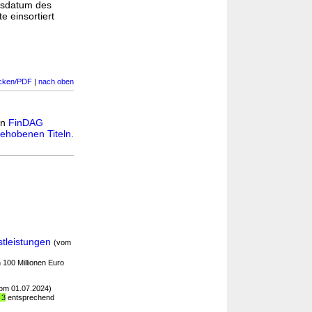
gsdatum des
e einsortiert
cken/PDF
|
nach oben
in
FinDAG
ehobenen Titeln
.
tleistungen
(vom
 100 Millionen Euro
om 01.07.2024)
 3
entsprechend