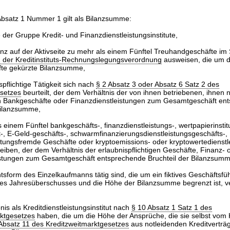
bsatz 1 Nummer 1 gilt als Bilanzsumme:
e der Gruppe Kredit- und Finanzdienstleistungsinstitute,
ilanz auf der Aktivseite zu mehr als einem Fünftel Treuhandgeschäfte i
 der Kreditinstituts-Rechnungslegungsverordnung
ausweisen, die um d
fte gekürzte Bilanzsumme,
pflichtige Tätigkeit sich nach
§ 2 Absatz 3 oder Absatz 6 Satz 2 des
setzes
beurteilt, der dem Verhältnis der von ihnen betriebenen, ihnen n
n Bankgeschäfte oder Finanzdienstleistungen zum Gesamtgeschäft en
Bilanzsumme,
 einem Fünftel bankgeschäfts-, finanzdienstleistungs-, wertpapierinstitu
-, E-Geld-geschäfts-, schwarmfinanzierungsdienstleistungsgeschäfts-,
istungsfremde Geschäfte oder kryptoemissions- oder kryptowertedienst
eiben, der dem Verhältnis der erlaubnispflichtigen Geschäfte, Finanz- 
eistungen zum Gesamtgeschäft entsprechende Bruchteil der Bilanzsumm
htsform des Einzelkaufmanns tätig sind, die um ein fiktives Geschäftsfü
des Jahresüberschusses und die Höhe der Bilanzsumme begrenzt ist, v
nis als Kreditdienstleistungsinstitut nach
§ 10 Absatz 1 Satz 1 des
rktgesetzes
haben, die um die Höhe der Ansprüche, die sie selbst vom 
Absatz 11 des Kreditzweitmarktgesetzes
aus notleidenden Kreditverträ