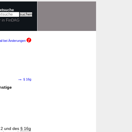
extsuche
r in FinDAG
il bei Änderungen
→
§ 16g
nstige
s 2 und des
§ 16g