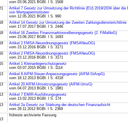
vom 03.06.2021 BGBl. I S. 1568
21
Artikel 7 Gesetz zur Umsetzung der Richtlinie (EU) 2019/2034 über die
von Wertpapierinstituten
vom 12.05.2021 BGBl. I S. 990
18
Artikel 14 Gesetz zur Umsetzung der Zweiten Zahlungsdiensterichtlinie
vom 17.07.2017 BGBl. I S. 2446
18
Artikel 16 Zweites Finanzmarktnovellierungsgesetz (2. FiMaNoG)
vom 23.06.2017 BGBl. I S. 1693
18
Artikel 2 FMSA-Neuordnungsgesetz (FMSANeuOG)
vom 23.12.2016 BGBl. I S. 3171
16
Artikel 2 FMSA-Neuordnungsgesetz (FMSANeuOG)
vom 23.12.2016 BGBl. I S. 3171
15
Artikel 1 Kleinanlegerschutzgesetz
vom 03.07.2015 BGBl. I S. 1114
13
Artikel 8 AIFM-Steuer-Anpassungsgesetz (AIFM-StAnpG)
vom 18.12.2013 BGBl. I S. 4318
13
Artikel 20 AIFM-Umsetzungsgesetz (AIFM-UmsG)
vom 04.07.2013 BGBl. I S. 1981
13
Artikel 7 EMIR-Ausführungsgesetz
vom 13.02.2013 BGBl. I S. 174
13
Artikel 2a Gesetz zur Stärkung der deutschen Finanzaufsicht
vom 28.11.2012 BGBl. I S. 2369
früheste archivierte Fassung
13