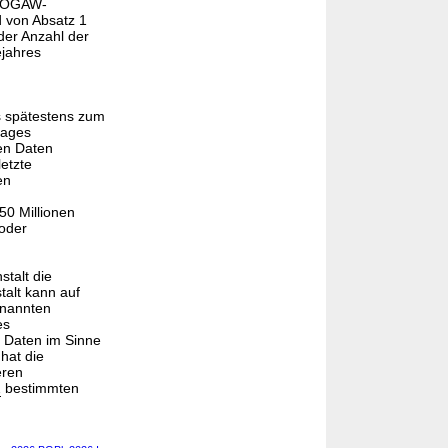
te OGAW-
d von Absatz 1
der Anzahl der
ejahres
s spätestens zum
rages
ten Daten
letzte
en
50 Millionen
 oder
stalt die
alt kann auf
enannten
es
i Daten im Sinne
hat die
eren
2
bestimmten