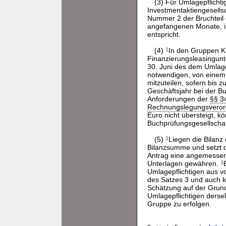
(3) Für Umlagepflicht
Investmentaktiengesellsc
Nummer 2 der Bruchteil 
angefangenen Monate, i
entspricht.
(4)
1
In den Gruppen Kr
Finanzierungsleasingunt
30. Juni des dem Umlag
notwendigen, von einem 
mitzuteilen, sofern bis z
Geschäftsjahr bei der Bu
Anforderungen der
§§ 3
Rechnungslegungsvero
Euro nicht übersteigt, 
Buchprüfungsgesellsch
(5)
1
Liegen die Bilanz 
Bilanzsumme und setzt 
Antrag eine angemessene
Unterlagen gewähren.
3
Umlagepflichtigen aus 
des Satzes 3 und auch k
Schätzung auf der Grund
Umlagepflichtigen ders
Gruppe zu erfolgen.