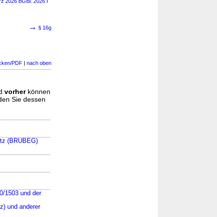
rz 2026 BGBl. 2026 I
→
§ 16g
cken/PDF
|
nach oben
d
vorher
können
nden Sie dessen
setz (BRUBEG)
20/1503 und der
z) und anderer