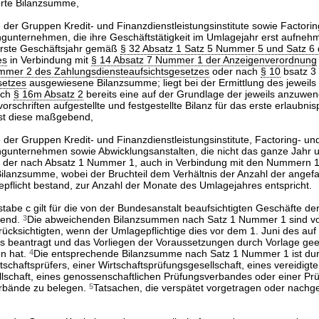
erte Bilanzsumme,
e der Gruppen Kredit- und Finanzdienstleistungsinstitute sowie Factori
gunternehmen, die ihre Geschäftstätigkeit im Umlagejahr erst aufnehm
 erste Geschäftsjahr gemäß
§ 32 Absatz 1 Satz 5 Nummer 5 und Satz 6
es
in Verbindung mit
§ 14 Absatz 7 Nummer 1 der Anzeigenverordnung
mmer 2 des Zahlungsdiensteaufsichtsgesetzes
oder nach
§ 10
bsatz 3
setzes
ausgewiesene Bilanzsumme; liegt bei der Ermittlung des jeweils
ach
§ 16m Absatz 2
bereits eine auf der Grundlage der jeweils anzuwe
chriften aufgestellte und festgestellte Bilanz für das erste erlaubnisp
ist diese maßgebend,
e der Gruppen Kredit- und Finanzdienstleistungsinstitute, Factoring- un
ngunternehmen sowie Abwicklungsanstalten, die nicht das ganze Jahr u
il der nach Absatz 1 Nummer 1, auch in Verbindung mit den Nummern 1
 Bilanzsumme, wobei der Bruchteil dem Verhältnis der Anzahl der ange
pflicht bestand, zur Anzahl der Monate des Umlagejahres entspricht.
be c gilt für die von der Bundesanstalt beaufsichtigten Geschäfte der 
hend.
3
Die abweichenden Bilanzsummen nach Satz 1 Nummer 1 sind v
rücksichtigten, wenn der Umlagepflichtige dies vor dem 1. Juni des au
s beantragt und das Vorliegen der Voraussetzungen durch Vorlage gee
n hat.
4
Die entsprechende Bilanzsumme nach Satz 1 Nummer 1 ist dur
schaftsprüfers, einer Wirtschaftsprüfungsgesellschaft, eines vereidigt
lschaft, eines genossenschaftlichen Prüfungsverbandes oder einer Prü
rbände zu belegen.
5
Tatsachen, die verspätet vorgetragen oder nach
.