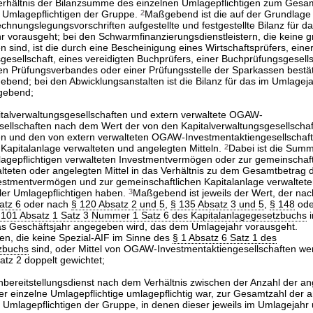
erhältnis der Bilanzsumme des einzelnen Umlagepflichtigen zum Gesa
 Umlagepflichtigen der Gruppe.
2
Maßgebend ist die auf der Grundlage 
ungslegungsvorschriften aufgestellte und festgestellte Bilanz für da
 vorausgeht; bei den Schwarmfinanzierungsdienstleistern, die keine 
n sind, ist die durch eine Bescheinigung eines Wirtschaftsprüfers, eine
gesellschaft, eines vereidigten Buchprüfers, einer Buchprüfungsgesells
en Prüfungsverbandes oder einer Prüfungsstelle der Sparkassen bestät
end; bei den Abwicklungsanstalten ist die Bilanz für das im Umlagej
gebend;
italverwaltungsgesellschaften und extern verwaltete OGAW-
sellschaften nach dem Wert der von den Kapitalverwaltungsgesellschaf
 und den von extern verwalteten OGAW-Investmentaktiengesellschaft
Kapitalanlage verwalteten und angelegten Mitteln.
2
Dabei ist die Sum
lagepflichtigen verwalteten Investmentvermögen oder zur gemeinschaft
lteten oder angelegten Mittel in das Verhältnis zu dem Gesamtbetrag 
vestmentvermögen und zur gemeinschaftlichen Kapitalanlage verwaltete
ller Umlagepflichtigen haben.
3
Maßgebend ist jeweils der Wert, der na
atz 6
oder nach
§ 120 Absatz 2 und 5
,
§ 135 Absatz 3 und 5
,
§ 148
od
 101 Absatz 1 Satz 3 Nummer 1 Satz 6 des Kapitalanlagegesetzbuchs
i
das Geschäftsjahr angegeben wird, das dem Umlagejahr vorausgeht.
n, die keine Spezial-AIF im Sinne des
§ 1 Absatz 6 Satz 1 des
zbuchs
sind, oder Mittel von OGAW-Investmentaktiengesellschaften we
tz 2 doppelt gewichtet;
nbereitstellungsdienst nach dem Verhältnis zwischen der Anzahl der 
er einzelne Umlagepflichtige umlagepflichtig war, zur Gesamtzahl der
Umlagepflichtigen der Gruppe, in denen dieser jeweils im Umlagejahr 