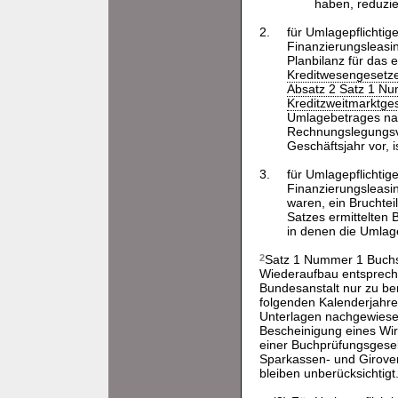
haben, reduzi
2.
für Umlagepflichtig
Finanzierungsleasin
Planbilanz für das
Kreditwesengesetz
Absatz 2 Satz 1 Nu
Kreditzweitmarktge
Umlagebetrages n
Rechnungslegungsvors
Geschäftsjahr vor, 
3.
für Umlagepflichtig
Finanzierungsleasi
waren, ein Bruchte
Satzes ermittelten
in denen die Umlage
2
Satz 1 Nummer 1 Buchsta
Wiederaufbau entsprec
Bundesanstalt nur zu be
folgenden Kalenderjahre
Unterlagen nachgewiese
Bescheinigung eines Wirt
einer Buchprüfungsgesel
Sparkassen- und Girove
bleiben unberücksichtigt