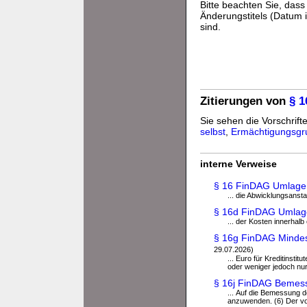
Bitte beachten Sie, da
Änderungstitels (Datum i
sind.
Zitierungen von
§ 
Sie sehen die Vorschrifte
selbst
,
Ermächtigungsgr
interne Verweise
§ 16 FinDAG Umlage
... die Abwicklungsanst
§ 16d FinDAG Umlageb
... der Kosten innerha
§ 16g FinDAG Mindes
29.07.2026)
... Euro für Kreditinstit
oder weniger jedoch nur 
§ 16j FinDAG Bemess
... Auf die Bemessung d
anzuwenden. (6) Der vo