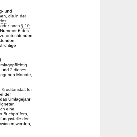
ng- und
en, die in der
 des
oder nach
§ 10
 Nummer 6 des
 zu entrichtenden
ndenden
flichtige
d
mlagepflichtig
 und 2 dieses
fangenen Monate,
Kreditanstalt für
on der
f das Umlagejahr
igneter
ch eine
en Buchprüfers,
fungsstelle der
gewiesen werden,