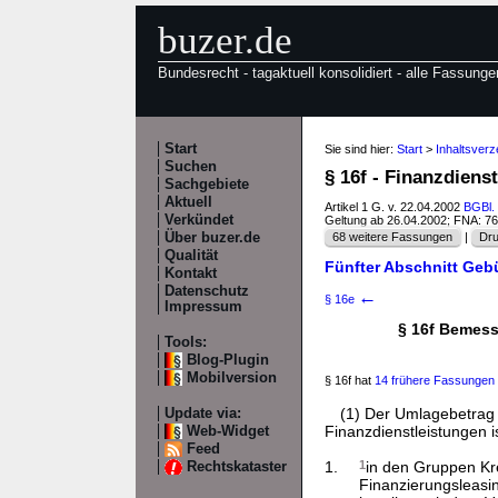
buzer.de
Bundesrecht - tagaktuell konsolidiert - alle Fassunge
Start
Sie sind hier:
Start
>
Inhaltsver
Suchen
§ 16f - Finanzdiens
Sachgebiete
Aktuell
Artikel 1 G. v. 22.04.2002
BGBl. 
Verkündet
Geltung ab 26.04.2002; FNA: 7
Über buzer.de
68 weitere Fassungen
|
Dru
Qualität
Fünfter Abschnitt Geb
Kontakt
Datenschutz
←
§ 16e
Impressum
§ 16f Bemes
Tools:
Blog-Plugin
Mobilversion
§ 16f hat
14 frühere Fassungen
(1) Der Umlagebetrag 
Update via:
Finanzdienstleistungen 
Web-Widget
Feed
1.
1
in den Gruppen Kre
Rechtskataster
Finanzierungsleasi