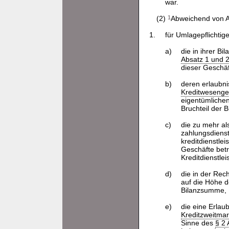
war.
(2)
1
Abweichend von A
1.
für Umlagepflichtig
a)
die in ihrer B
Absatz 1 und 2
dieser Geschä
b)
deren erlaubnis
Kreditwesenge
eigentümliche
Bruchteil der 
c)
die zu mehr als
zahlungsdienst
kreditdienstle
Geschäfte betr
Kreditdienstl
d)
die in der Rec
auf die Höhe 
Bilanzsumme,
e)
die eine Erlaub
Kreditzweitma
Sinne des
§ 2 