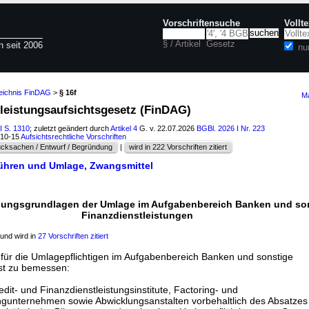
Vorschriftensuche
Vollt
§ / Artikel
Gesetz
n seit 2006
nu
zeichnis FinDAG
>
§ 16f
Ma
tleistungsaufsichtsgesetz (FinDAG)
I S. 1310
; zuletzt geändert durch
Artikel 4
G. v. 22.07.2026
BGBl. 2026 I Nr. 223
610-15
Aufsichtsrechtliche Vorschriften
cksachen / Entwurf / Begründung
|
wird in 222 Vorschriften zitiert
ühren und Umlage, Zwangsmittel
sungsgrundlagen der Umlage im Aufgabenbereich Banken und so
Finanzdienstleistungen
und wird in
27 Vorschriften zitiert
für die Umlagepflichtigen im Aufgabenbereich Banken und sonstige
ist zu bemessen:
dit- und Finanzdienstleistungsinstitute, Factoring- und
ngunternehmen sowie Abwicklungsanstalten vorbehaltlich des Absatze