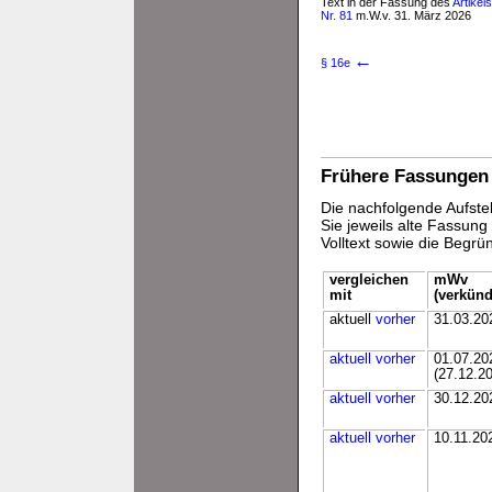
Text in der Fassung des
Artikel
Nr. 81
m.W.v. 31. März 2026
←
§ 16e
Frühere Fassungen
Die nachfolgende Aufstel
Sie jeweils alte Fassun
Volltext sowie die Begr
vergleichen
mWv
mit
(verkünd
aktuell
vorher
31.03.20
aktuell
vorher
01.07.20
(27.12.2
aktuell
vorher
30.12.20
aktuell
vorher
10.11.20