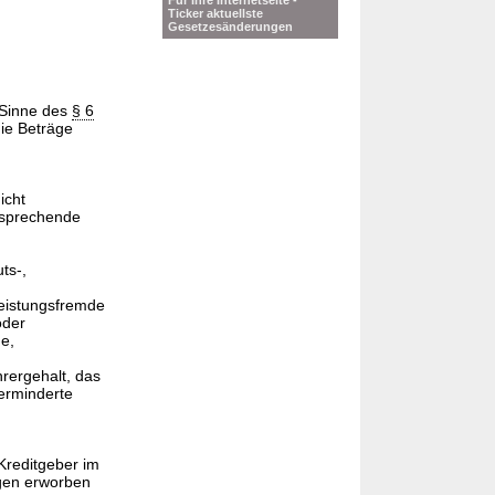
Für Ihre Internetseite -
Ticker aktuellste
Gesetzesänderungen
m Sinne des
§ 6
ie Beträge
icht
tsprechende
ts-,
leistungsfremde
oder
e,
hrergehalt, das
erminderte
Kreditgeber im
gen erworben