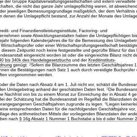
ige der Gruppe Kapitalverwaltungsgesellschaften und extern verwalte
haften, die nicht das ganze Jahr umlagepflichtig waren, ist abweichen
der jeweiligen Bemessungsgrundlage maßgeblich, der dem Verhältnis 
n denen die Umlagepflicht bestand, zur Anzahl der Monate des Umlag
edit- und Finanzdienstleistungsinstitute, Factoring- und
ernehmen sowie Abwicklungsanstalten haben die Umlagepflichtigen bi
ejahr folgenden Kalenderjahres die für die Bemessung des Umlagebet
Wirtschaftsprüfer oder einer Wirtschaftsprüfungsgesellschaft bestätig
u diesem Zeitpunkt noch keine festgestellte und geprüfte Bilanz für das 
ndesanstalt eingereicht worden ist oder die eingereichte Bilanz nicht d
40
bis
340k des Handelsgesetzbuchs
und der
Kreditinstituts-
rdnung
genügt.
2
Sofern die Bilanzsumme des letzten Geschäftsjahres 1
können die Bestätigungen nach Satz 1 auch durch vereidigte Buchprüfer
aften vorgenommen werden.
oder die Daten nach Absatz 4 am 1. Juli nicht vor, schätzt die Bundesan
den Umlagebetrag anhand der geschätzten Daten fest.
2
Die Bundesanst
 Nachfrist von bis zu einem Monat zur Einreichung der in Absatz 4 g
Bei der Schätzung hat die Bundesanstalt im Regelfall die Bilanzdaten d
vorangegangenen Geschäftsjahren zugrunde zu legen.
4
Liegen keinerle
eine entsprechenden Daten für die nachfolgenden Geschäftsjahre vor, 
lage des arithmetischen Mittels der vorliegenden Bilanzdaten der and
elben nach
§ 16g Absatz 1 Nummer 1 Buchstabe a bis d oder Nummer 