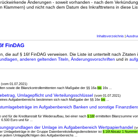
ss rückwirkende Änderungen - soweit vorhanden - nach dem Verkündun
n Klammern) und nicht nach dem Datum des Inkrafttretens in diese List
Inhaltsverzeichnis
|
Ausdru
16f FinDAG
n, die auf § 16f FinDAG verweisen. Die Liste ist unterteilt nach Zitaten 
undlagen
,
anderen geltenden Titeln
,
Änderungsvorschriften
und in
aufg
(vom 01.07.2021)
alten sowie die Bilanzkontrollemittenten nach Maßgabe der §§ 16a
bis
16s ...
etrag, Umlagepflicht und Verteilungsschlüssel
(vom 01.07.2021)
lb eines Aufgabenbereichs bestimmen sich nach Maßgabe der §§ 16e
bis
...
tumlagebeträge im Aufgabenbereich Banken und sonstige Finanzdiens
ute und für die Kreditanstalt für Wiederaufbau, bei einer nach
§ 16f
ermittelten Bilanzsumme von
6.500 Euro und für ...
ungsgrundlagen der Umlage im Aufgabenbereich Wertpapierhandel
(v
er Umlagebeträge in der Gruppe Datenbereitstellungsdienstleister ist
§ 16f Absatz 1 Nummer
n jedem Umlagepflichtigen des Aufgabenbereichs ...