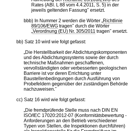
Rates (ABl. L 88 vom 4.4.2011, S. 5) in der
jeweils geltenden Fassung" ersetzt.
bbb)
In Nummer 2 werden die Wörter „
Richtlinie
89/106/EWG
tragen" durch die Wörter
„
Verordnung (EU) Nr. 305/2011
tragen" ersetzt.
bb)
Satz 10 wird wie folgt gefasst:
„Die Herstellbarkeit der Abdichtungskomponenten
und des Abdichtungssystems sowie der durch
technische Maßnahmen geschaffenen,
vervollständigten oder verbesserten geologischen
Barriere ist vor deren Errichtung unter
Baustellenbedingungen durch Ausführung von
Probefeldern gegenüber der zuständigen Behörde
nachzuweisen."
cc)
Satz 16 wird wie folgt gefasst:
„Die fremdprüfende Stelle muss nach DIN EN
ISO/IEC 17020:2012-07 (Konformitätsbewertung -
Anforderungen an den Betrieb verschiedener
Typen von Stellen, die Inspektionen durchführen)