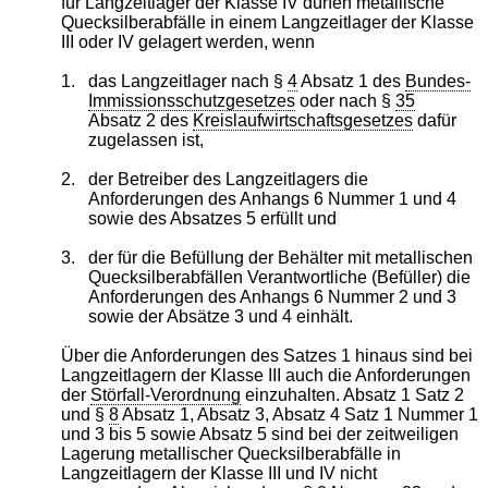
für Langzeitlager der Klasse IV dürfen metallische
Quecksilberabfälle in einem Langzeitlager der Klasse
III oder IV gelagert werden, wenn
1.
das Langzeitlager nach §
4
Absatz 1 des
Bundes-
Immissionsschutzgesetzes
oder nach §
35
Absatz 2 des
Kreislaufwirtschaftsgesetzes
dafür
zugelassen ist,
2.
der Betreiber des Langzeitlagers die
Anforderungen des Anhangs 6 Nummer 1 und 4
sowie des Absatzes 5 erfüllt und
3.
der für die Befüllung der Behälter mit metallischen
Quecksilberabfällen Verantwortliche (Befüller) die
Anforderungen des Anhangs 6 Nummer 2 und 3
sowie der Absätze 3 und 4 einhält.
Über die Anforderungen des Satzes 1 hinaus sind bei
Langzeitlagern der Klasse III auch die Anforderungen
der
Störfall-Verordnung
einzuhalten. Absatz 1 Satz 2
und §
8
Absatz 1, Absatz 3, Absatz 4 Satz 1 Nummer 1
und 3 bis 5 sowie Absatz 5 sind bei der zeitweiligen
Lagerung metallischer Quecksilberabfälle in
Langzeitlagern der Klasse III und IV nicht