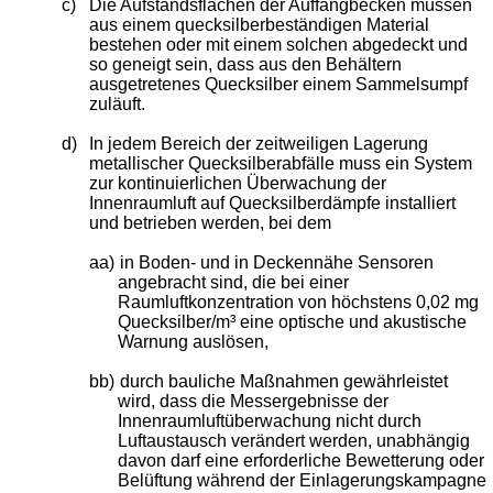
c)
Die Aufstandsflächen der Auffangbecken müssen
aus einem quecksilberbeständigen Material
bestehen oder mit einem solchen abgedeckt und
so geneigt sein, dass aus den Behältern
ausgetretenes Quecksilber einem Sammelsumpf
zuläuft.
d)
In jedem Bereich der zeitweiligen Lagerung
metallischer Quecksilberabfälle muss ein System
zur kontinuierlichen Überwachung der
Innenraumluft auf Quecksilberdämpfe installiert
und betrieben werden, bei dem
aa)
in Boden- und in Deckennähe Sensoren
angebracht sind, die bei einer
Raumluftkonzentration von höchstens 0,02 mg
Quecksilber/m³ eine optische und akustische
Warnung auslösen,
bb)
durch bauliche Maßnahmen gewährleistet
wird, dass die Messergebnisse der
Innenraumluftüberwachung nicht durch
Luftaustausch verändert werden, unabhängig
davon darf eine erforderliche Bewetterung oder
Belüftung während der Einlagerungskampagne