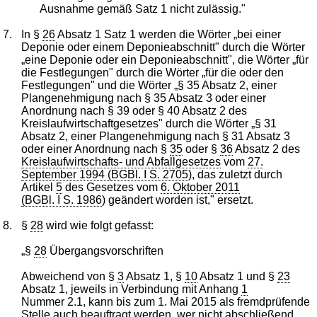
Ausnahme gemäß Satz 1 nicht zulässig."
7.
In §
26
Absatz 1 Satz 1 werden die Wörter „bei einer
Deponie oder einem Deponieabschnitt" durch die Wörter
„eine Deponie oder ein Deponieabschnitt", die Wörter „für
die Festlegungen" durch die Wörter „für die oder den
Festlegungen" und die Wörter „§ 35 Absatz 2, einer
Plangenehmigung nach § 35 Absatz 3 oder einer
Anordnung nach § 39 oder § 40 Absatz 2 des
Kreislaufwirtschaftgesetzes" durch die Wörter „§ 31
Absatz 2, einer Plangenehmigung nach § 31 Absatz 3
oder einer Anordnung nach §
35
oder §
36
Absatz 2 des
Kreislaufwirtschafts- und Abfallgesetzes
vom
27.
September 1994 (BGBl. I S. 2705
), das zuletzt durch
Artikel
5
des Gesetzes vom
6. Oktober 2011
(BGBl. I S. 1986
) geändert worden ist," ersetzt.
8.
§
28
wird wie folgt gefasst:
„§
28
Übergangsvorschriften
Abweichend von §
3
Absatz 1, §
10
Absatz 1 und §
23
Absatz 1, jeweils in Verbindung mit Anhang
1
Nummer 2.1, kann bis zum 1. Mai 2015 als fremdprüfende
Stelle auch beauftragt werden, wer nicht abschließend