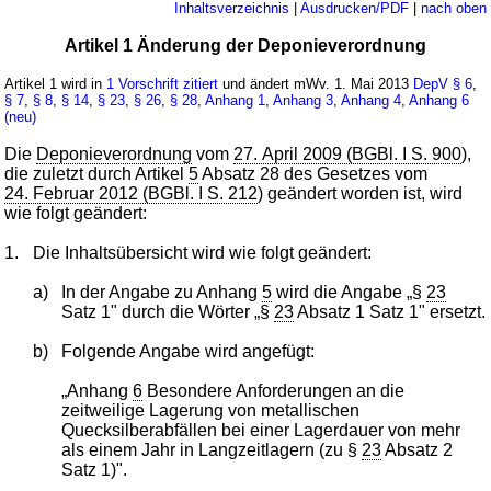
Inhaltsverzeichnis
|
Ausdrucken/PDF
|
nach oben
Artikel 1 Änderung der Deponieverordnung
Artikel 1 wird in
1 Vorschrift zitiert
und ändert mWv. 1. Mai 2013
DepV
§ 6
,
§ 7
,
§ 8
,
§ 14
,
§ 23
,
§ 26
,
§ 28
,
Anhang 1
,
Anhang 3
,
Anhang 4
,
Anhang 6
(neu)
Die
Deponieverordnung
vom
27. April 2009 (BGBl. I S. 900
),
die zuletzt durch Artikel
5
Absatz 28 des Gesetzes vom
24. Februar 2012 (BGBl. I S. 212
) geändert worden ist, wird
wie folgt geändert:
1.
Die Inhaltsübersicht wird wie folgt geändert:
a)
In der Angabe zu Anhang
5
wird die Angabe „§
23
Satz 1" durch die Wörter „§
23
Absatz 1 Satz 1" ersetzt.
b)
Folgende Angabe wird angefügt:
„Anhang
6
Besondere Anforderungen an die
zeitweilige Lagerung von metallischen
Quecksilberabfällen bei einer Lagerdauer von mehr
als einem Jahr in Langzeitlagern (zu §
23
Absatz 2
Satz 1)".