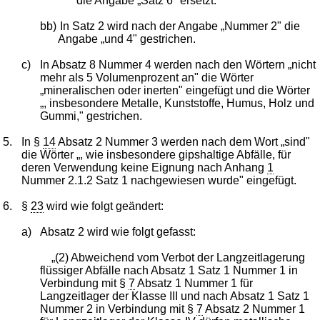
die Angabe „Satz 6" ersetzt.
bb)
In Satz 2 wird nach der Angabe „Nummer 2" die
Angabe „und 4" gestrichen.
c)
In Absatz 8 Nummer 4 werden nach den Wörtern „nicht
mehr als 5 Volumenprozent an" die Wörter
„mineralischen oder inerten" eingefügt und die Wörter
„, insbesondere Metalle, Kunststoffe, Humus, Holz und
Gummi," gestrichen.
5.
In §
14
Absatz 2 Nummer 3 werden nach dem Wort „sind"
die Wörter „, wie insbesondere gipshaltige Abfälle, für
deren Verwendung keine Eignung nach Anhang
1
Nummer 2.1.2 Satz 1 nachgewiesen wurde" eingefügt.
6.
§
23
wird wie folgt geändert:
a)
Absatz 2 wird wie folgt gefasst:
„(2) Abweichend vom Verbot der Langzeitlagerung
flüssiger Abfälle nach Absatz 1 Satz 1 Nummer 1 in
Verbindung mit §
7
Absatz 1 Nummer 1 für
Langzeitlager der Klasse III und nach Absatz 1 Satz 1
Nummer 2 in Verbindung mit §
7
Absatz 2 Nummer 1