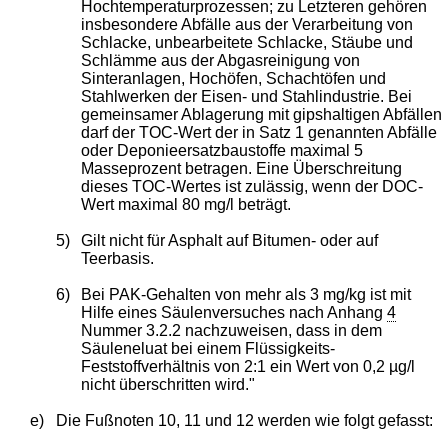
Hochtemperaturprozessen; zu Letzteren gehören
insbesondere Abfälle aus der Verarbeitung von
Schlacke, unbearbeitete Schlacke, Stäube und
Schlämme aus der Abgasreinigung von
Sinteranlagen, Hochöfen, Schachtöfen und
Stahlwerken der Eisen- und Stahlindustrie. Bei
gemeinsamer Ablagerung mit gipshaltigen Abfällen
darf der TOC-Wert der in Satz 1 genannten Abfälle
oder Deponieersatzbaustoffe maximal 5
Masseprozent betragen. Eine Überschreitung
dieses TOC-Wertes ist zulässig, wenn der DOC-
Wert maximal 80 mg/l beträgt.
5)
Gilt nicht für Asphalt auf Bitumen- oder auf
Teerbasis.
6)
Bei PAK-Gehalten von mehr als 3 mg/kg ist mit
Hilfe eines Säulenversuches nach Anhang
4
Nummer 3.2.2 nachzuweisen, dass in dem
Säuleneluat bei einem Flüssigkeits-
Feststoffverhältnis von 2:1 ein Wert von 0,2 µg/l
nicht überschritten wird."
e)
Die Fußnoten 10, 11 und 12 werden wie folgt gefasst: