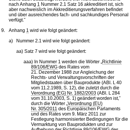
nach Anhang
1
Nummer 2.1 Satz 16 akkreditiert ist, sich
aber nachweislich im Akkreditierungsverfahren befindet
und über ausreichendes fach- und sachkundiges Personal
verfügt."
9.
Anhang
1
wird wie folgt geändert:
a)
Nummer 2.1 wird wie folgt geändert:
aa)
Satz 7 wird wie folgt geändert:
aaa)
In Nummer 1 werden die Wörter „
Richtlinie
89/106/EWG
des Rates vom
21. Dezember 1988 zur Angleichung der
Rechts- und Verwaltungsvorschriften der
Mitgliedstaaten über Bauprodukte (ABl. L 40
vom 11.2.1989, S. 12), die zuletzt durch die
Verordnung (EG) Nr. 1882/2003
(ABl. L 284
vom 31.10.2003, S. 1) geändert worden ist,"
durch die Wörter „
Verordnung (EU)
Nr. 305/2011
des Europäischen Parlaments
und des Rates vom 9. März 2011 zur
Festlegung harmonisierter Bedingungen für die
Vermarktung von Bauprodukten und zur
Aufhebung der
Richtlinie 89/106/EWG
des