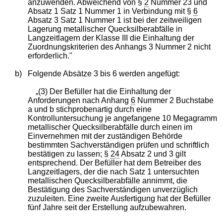
anzuwenden. Abweichend von §
2
Nummer 23 und
Absatz 1 Satz 1 Nummer 1 in Verbindung mit §
6
Absatz 3 Satz 1 Nummer 1 ist bei der zeitweiligen
Lagerung metallischer Quecksilberabfälle in
Langzeitlagern der Klasse III die Einhaltung der
Zuordnungskriterien des Anhangs 3 Nummer 2 nicht
erforderlich."
b)
Folgende Absätze 3 bis 6 werden angefügt:
„(3) Der Befüller hat die Einhaltung der
Anforderungen nach Anhang
6
Nummer 2 Buchstabe
a und b stichprobenartig durch eine
Kontrolluntersuchung je angefangene 10 Megagramm
metallischer Quecksilberabfälle durch einen im
Einvernehmen mit der zuständigen Behörde
bestimmten Sachverständigen prüfen und schriftlich
bestätigen zu lassen; §
24
Absatz 2 und 3 gilt
entsprechend. Der Befüller hat dem Betreiber des
Langzeitlagers, der die nach Satz 1 untersuchten
metallischen Quecksilberabfälle annimmt, die
Bestätigung des Sachverständigen unverzüglich
zuzuleiten. Eine zweite Ausfertigung hat der Befüller
fünf Jahre seit der Erstellung aufzubewahren.