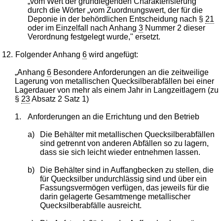
„vom Wert der grundlegenden Charakterisierung"
durch die Wörter „vom Zuordnungswert, der für die
Deponie in der behördlichen Entscheidung nach §
21
oder im Einzelfall nach Anhang
3
Nummer 2 dieser
Verordnung festgelegt wurde," ersetzt.
12.
Folgender Anhang
6
wird angefügt:
„Anhang
6
Besondere Anforderungen an die zeitweilige
Lagerung von metallischen Quecksilberabfällen bei einer
Lagerdauer von mehr als einem Jahr in Langzeitlagern (zu
§
23
Absatz 2 Satz 1)
1.
Anforderungen an die Errichtung und den Betrieb
a)
Die Behälter mit metallischen Quecksilberabfällen
sind getrennt von anderen Abfällen so zu lagern,
dass sie sich leicht wieder entnehmen lassen.
b)
Die Behälter sind in Auffangbecken zu stellen, die
für Quecksilber undurchlässig sind und über ein
Fassungsvermögen verfügen, das jeweils für die
darin gelagerte Gesamtmenge metallischer
Quecksilberabfälle ausreicht.