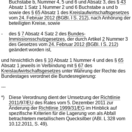
Buchstabe b, Nummer 4, 5 und 6 und Absatz 3, des §
43
Absatz 1 Satz 1 Nummer 2 und 6 Buchstabe a und b
sowie des §
65
Absatz 1 des
Kreislaufwirtschaftsgesetzes
vom
24. Februar 2012 (BGBl. I S. 212
), nach Anhörung der
beteiligten Kreise, sowie
-
des §
7
Absatz 4 Satz 2 des
Bundes-
Immissionsschutzgesetzes
, der durch Artikel
2
Nummer 3
des Gesetzes vom
24. Februar 2012 (BGBl. I S. 212
)
geändert worden ist,
und hinsichtlich des §
10
Absatz 1 Nummer 4 und des §
65
Absatz 1 jeweils in Verbindung mit §
67
des
Kreislaufwirtschaftsgesetzes
unter Wahrung der Rechte des
Bundestages verordnet die Bundesregierung:
---
*)
Diese Verordnung dient der Umsetzung der
Richtlinie
2011/97/EU
des Rates vom 5. Dezember 2011 zur
Änderung der
Richtlinie 1999/31/EG
im Hinblick auf
spezifische Kriterien für die Lagerung von als Abfall
betrachtetem metallischem Quecksilber (ABl. L 328 vom
10.12.2011, S. 49).