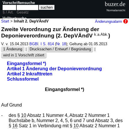
Vorschriftensuche
buzer.de
Normalansicht
§ / Art.
Gesetz
Volltextsuche
Start
>
Inhalt 2. DepVÄndV
Änderungsalarm
Zweite Verordnung zur Änderung der
nur in 2. DepVÄndV
Deponieverordnung (2. DepVÄndV
k.a.Abk.
)
V. v. 15.04.2013
BGBl. I S. 814
(
Nr. 18
); Geltung ab 01.05.2013
1 Änderung
|
Drucksachen / Entwurf / Begründung
|
wird in 1 Vorschrift zitiert
Eingangsformel *)
Artikel 1 Änderung der Deponieverordnung
Artikel 2 Inkrafttreten
Schlussformel
Eingangsformel *)
Auf Grund
-
des §
10
Absatz 1 Nummer 4, Absatz 2 Nummer 1
Buchstabe b, Nummer 2, 4, 5, 6 und 7 und Absatz 3, des
§
16
Satz 1 in Verbindung mit §
10
Absatz 2 Nummer 1