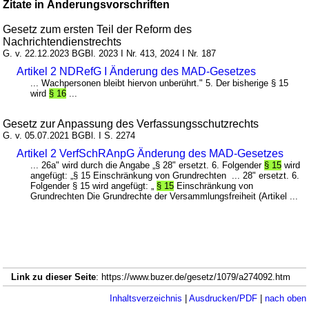
Zitate in Änderungsvorschriften
Gesetz zum ersten Teil der Reform des
Nachrichtendienstrechts
G. v. 22.12.2023 BGBl. 2023 I Nr. 413, 2024 I Nr. 187
Artikel 2 NDRefG I Änderung des MAD-Gesetzes
... Wachpersonen bleibt hiervon unberührt." 5. Der bisherige § 15
wird
§ 16
...
Gesetz zur Anpassung des Verfassungsschutzrechts
G. v. 05.07.2021 BGBl. I S. 2274
Artikel 2 VerfSchRAnpG Änderung des MAD-Gesetzes
... 26a" wird durch die Angabe „§ 28" ersetzt. 6. Folgender
§ 15
wird
angefügt: „§ 15 Einschränkung von Grundrechten ... 28" ersetzt. 6.
Folgender § 15 wird angefügt: „
§ 15
Einschränkung von
Grundrechten Die Grundrechte der Versammlungsfreiheit (Artikel ...
Link zu dieser Seite
: https://www.buzer.de/gesetz/1079/a274092.htm
Inhaltsverzeichnis
|
Ausdrucken/PDF
|
nach oben