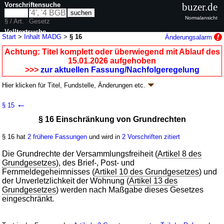
Vorschriftensuche
buzer.de
Normalansicht
§ / Art.
Gesetz
Volltextsuche
Start
>
Inhalt MADG
>
§ 16
Änderungsalarm
nur in MADG
Achtung: Titel komplett oder überwiegend mit Ablauf des
15.01.2026 aufgehoben
>>>
zur aktuellen Fassung/Nachfolgeregelung
Hier klicken für
Titel, Fundstelle, Änderungen
etc.
§ 16 - MAD-Gesetz (MADG)
←
§ 15
Artikel 3 G. v. 20.12.1990
BGBl. I S. 2954
, 2977; aufgehoben durch
Artikel
§ 16 Einschränkung von Grundrechten
16
G. v. 09.01.2026
BGBl. 2026 I Nr. 7
Geltung ab 30.12.1990; FNA: 12-5
Verfassungsschutz, Nachrichtendienst
§ 16 hat
2 frühere Fassungen
und wird in
2 Vorschriften zitiert
17 weitere Fassungen
|
Drucksachen / Entwurf / Begründung
|
wird in 52 Vorschriften zitiert
Die Grundrechte der Versammlungsfreiheit (
Artikel 8 des
Grundgesetzes
), des Brief-, Post- und
Fernmeldegeheimnisses (
Artikel 10 des Grundgesetzes
) und
der Unverletzlichkeit der Wohnung (
Artikel 13 des
Grundgesetzes
) werden nach Maßgabe dieses Gesetzes
eingeschränkt.