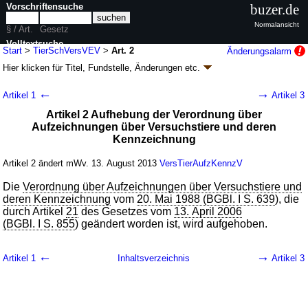
Vorschriftensuche
buzer.de
Normalansicht
§ / Art.
Gesetz
Volltextsuche
Start
>
TierSchVersVEV
>
Art. 2
Änderungsalarm
Hier klicken für
Titel, Fundstelle, Änderungen
etc.
nur in TierSchVersVEV
Artikel 2 - Verordnung zur Umsetzung der
←
→
Artikel 1
Artikel 3
Richtlinie 2010/63/EU des Europäischen
Artikel 2 Aufhebung der Verordnung über
Parlaments und des Rates vom 22. September
Aufzeichnungen über Versuchstiere und deren
2010 zum Schutz der für wissenschaftliche
Kennzeichnung
Zwecke verwendeten Tiere
(TierSchVersVEV
k.a.Abk.
)
Artikel 2 ändert mWv. 13. August 2013
VersTierAufzKennzV
V. v. 01.08.2013
BGBl. I S. 3125
(
Nr. 47
); Geltung ab 13.08.2013
Die
Verordnung über Aufzeichnungen über Versuchstiere und
3 Änderungen
|
Drucksachen / Entwurf / Begründung
|
deren Kennzeichnung
vom
20. Mai 1988 (BGBl. I S. 639
), die
wird in 4 Vorschriften zitiert
durch Artikel
21
des Gesetzes vom
13. April 2006
(BGBl. I S. 855
) geändert worden ist, wird aufgehoben.
←
→
Artikel 1
Inhaltsverzeichnis
Artikel 3