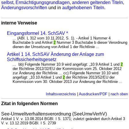
selbst
,
Ermächtigungsgrundlagen
,
anderen geltenden Titeln
,
Änderungsvorschriften
und in
aufgehobenen Titeln
.
interne Verweise
Eingangsformel 14. SchSAV *
... (ABl. L 312 vom 10.11.2012, S. 1). - Artikel 1 Nummer 4
Buchstabe b und Artikel
2
Nummer 3 Buchstabe b dieser Verordnung
dienen der Umsetzung von Artikel 1 der Richtlinie ...
Artikel 1 14. SchSAV Änderung der Anlage zum
Schiffssicherheitsgesetz
... bb) Folgende Nummer 10.9 wird angefügt: „10.9 Artikel 1 und
2
der Richtlinie 2012/32/EU der Kommission vom 25. Oktober 2012
zur Änderung der Richtlinie ... cc) Folgende Nummer 10.10 wird
angefügt: „10.10 Artikel 1 und
2
der Richtlinie 2013/52/EU der
Kommission vom 30. Oktober 2013 zur Änderung der Richtlinie ...
Inhaltsverzeichnis
|
Ausdrucken/PDF
|
nach oben
Zitat in folgenden Normen
See-Umweltverhaltensverordnung (SeeUmwVerhV)
Artikel 1 V. v. 13.08.2014 BGBl. I S. 1371; zuletzt geändert durch Artikel 3
V. v. 13.12.2019 BGBl. I S. 2739