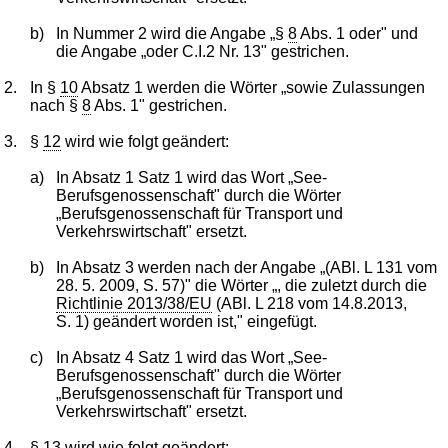
b)
In Nummer 2 wird die Angabe „§
8
Abs. 1 oder" und
die Angabe „oder C.I.2 Nr. 13" gestrichen.
2.
In §
10
Absatz 1 werden die Wörter „sowie Zulassungen
nach §
8
Abs. 1" gestrichen.
3.
§
12
wird wie folgt geändert:
a)
In Absatz 1 Satz 1 wird das Wort „See-
Berufsgenossenschaft" durch die Wörter
„Berufsgenossenschaft für Transport und
Verkehrswirtschaft" ersetzt.
b)
In Absatz 3 werden nach der Angabe „(ABl. L 131 vom
28. 5. 2009, S. 57)" die Wörter „, die zuletzt durch die
Richtlinie 2013/38/EU
(ABl. L 218 vom 14.8.2013,
S. 1) geändert worden ist," eingefügt.
c)
In Absatz 4 Satz 1 wird das Wort „See-
Berufsgenossenschaft" durch die Wörter
„Berufsgenossenschaft für Transport und
Verkehrswirtschaft" ersetzt.
4.
§
13
wird wie folgt geändert: