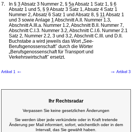
7.
In §
3
Absatz 3 Nummer 2, §
5a
Absatz 1 Satz 1, §
6
Absatz 1 und 5, §
9
Absatz 3 Satz 1, Absatz 4 Satz 1
Nummer 2, Absatz 6 Satz 1 und Absatz 8, §
11
Absatz 1
und 3 sowie Anlage
1
Abschnitt A.II. Nummer 1.3,
Abschnitt A.III.a. Nummer 1.2, Abschnitt B.II. Nummer 7,
Abschnitt C.I.3. Nummer 3.2, Abschnitt C.I.6. Nummer 2.1
Satz 2, Nummer 2.2, 3 und 3.2, Abschnitt C.III. und D.II.
Buchstabe a wird jeweils das Wort „See-
Berufsgenossenschaft" durch die Wörter
„Berufsgenossenschaft für Transport und
Verkehrswirtschaft" ersetzt.
←
→
Artikel 1
Artikel 3
Ihr Rechtsradar
Verpassen Sie keine gesetzlichen Änderungen
Sie werden über jede verkündete oder in Kraft tretende
Änderung per Mail informiert, sofort, wöchentlich oder in dem
Intervall, das Sie gewählt haben.