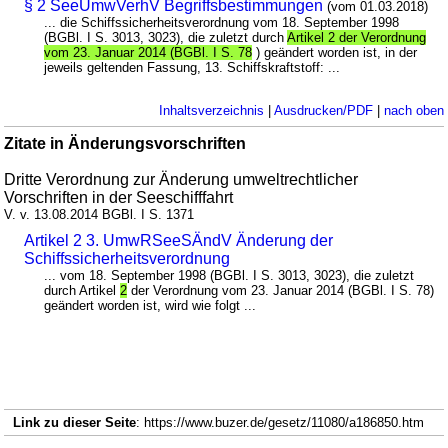
§ 2 SeeUmwVerhV Begriffsbestimmungen
(vom 01.03.2018)
... die Schiffssicherheitsverordnung vom 18. September 1998
(BGBl. I S. 3013, 3023), die zuletzt durch
Artikel 2 der Verordnung
vom 23. Januar 2014 (BGBl. I S. 78
) geändert worden ist, in der
jeweils geltenden Fassung, 13. Schiffskraftstoff: ...
Inhaltsverzeichnis
|
Ausdrucken/PDF
|
nach oben
Zitate in Änderungsvorschriften
Dritte Verordnung zur Änderung umweltrechtlicher
Vorschriften in der Seeschifffahrt
V. v. 13.08.2014 BGBl. I S. 1371
Artikel 2 3. UmwRSeeSÄndV Änderung der
Schiffssicherheitsverordnung
... vom 18. September 1998 (BGBl. I S. 3013, 3023), die zuletzt
durch Artikel
2
der Verordnung vom 23. Januar 2014 (BGBl. I S. 78)
geändert worden ist, wird wie folgt ...
Link zu dieser Seite
: https://www.buzer.de/gesetz/11080/a186850.htm