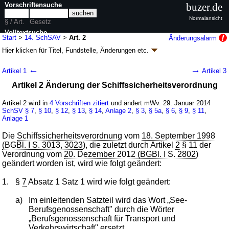
Vorschriftensuche
buzer.de
Normalansicht
§ / Art.
Gesetz
Volltextsuche
Start
>
14. SchSAV
>
Art. 2
Änderungsalarm
Hier klicken für
Titel, Fundstelle, Änderungen
etc.
nur in 14. SchSAV
Artikel 2 - Vierzehnte
←
→
Artikel 1
Artikel 3
Schiffssicherheitsanpassungsverordnung (14.
Artikel 2 Änderung der Schiffssicherheitsverordnung
SchSAV
k.a.Abk.
)
V. v. 23.01.2014
BGBl. I S. 78
(
Nr. 5
); Geltung ab 29.01.2014, abweichend
Artikel 2 wird in
4 Vorschriften zitiert
und ändert mWv. 29. Januar 2014
siehe
Artikel 7
SchSV
§ 7
,
§ 10
,
§ 12
,
§ 13
,
§ 14
,
Anlage 2
,
§ 3
,
§ 5a
,
§ 6
,
§ 9
,
§ 11
,
Anlage 1
5 Änderungen
|
wird in 5 Vorschriften zitiert
Die
Schiffssicherheitsverordnung
vom
18. September 1998
(BGBl. I S. 3013, 3023
), die zuletzt durch Artikel
2
§ 11 der
Verordnung vom
20. Dezember 2012 (BGBl. I S. 2802
)
geändert worden ist, wird wie folgt geändert:
1.
§
7
Absatz 1 Satz 1 wird wie folgt geändert:
a)
Im einleitenden Satzteil wird das Wort „See-
Berufsgenossenschaft" durch die Wörter
„Berufsgenossenschaft für Transport und
Verkehrswirtschaft" ersetzt.