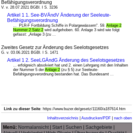
Befähigungsverordnung
V. v. 28.07.2021 BGBl. I S. 3236
Artikel 1 1. See-BVÄndV Änderung der Seeleute-
Befähigungsverordnung
... PLR-F Fortbildung Schiffe in Polargewässern". 59.
Anlage 2
Nummer 2 Satz 2
wird aufgehoben. 60. Anlage 3 wird wie folgt
gefasst: „Anlage 3 (zu ...
Zweites Gesetz zur Änderung des Seelotsgesetzes
G. v. 03.06.2021 BGBl. I S. 1471
Artikel 1 2. SeeLGÄndG Änderung des Seelotsgesetzes
... erfolgreich absolviert hat und 2. einen Lehrgang mit den Inhalten
der Nummer 5 der
Anlage 2
(zu § 5) zur Seeleute-
Befähigungsverordnung bestanden hat. Das Bundesamt ...
Link zu dieser Seite
: https://www.buzer.de/gesetz/11160/a187614.htm
Inhaltsverzeichnis
|
Ausdrucken/PDF
|
nach oben
Menü:
Normalansicht
|
Start
|
Suchen
|
Sachgebiete
|