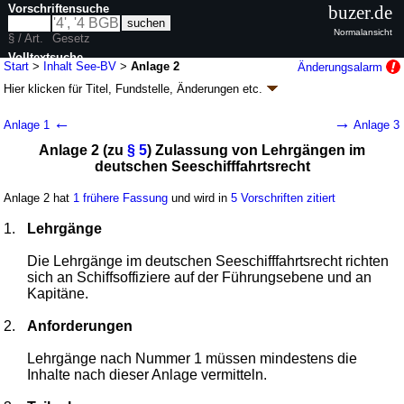
Vorschriftensuche
buzer.de
Normalansicht
§ / Art.
Gesetz
Volltextsuche
Start
>
Inhalt See-BV
>
Anlage 2
Änderungsalarm
Hier klicken für
Titel, Fundstelle, Änderungen
etc.
nur in See-BV
Anlage 2 - Seeleute-Befähigungsverordnung
←
→
Anlage 1
Anlage 3
(See-BV)
Anlage 2 (zu
§ 5
) Zulassung von Lehrgängen im
V. v. 08.05.2014
BGBl. I S. 460
(
Nr. 19
); zuletzt geändert durch
Artikel 4
V.
deutschen Seeschifffahrtsrecht
v. 25.03.2025
BGBl. 2025 I Nr. 100
Geltung ab 01.06.2014; FNA: 9513-39
Schiffsbesatzung
Anlage 2 hat
1 frühere Fassung
und wird in
5 Vorschriften zitiert
6 weitere Fassungen
|
wird in 27 Vorschriften zitiert
1.
Lehrgänge
Teil 11 Schlussbestimmungen
Die Lehrgänge im deutschen Seeschifffahrtsrecht richten
sich an Schiffsoffiziere auf der Führungsebene und an
Kapitäne.
2.
Anforderungen
Lehrgänge nach Nummer 1 müssen mindestens die
Inhalte nach dieser Anlage vermitteln.