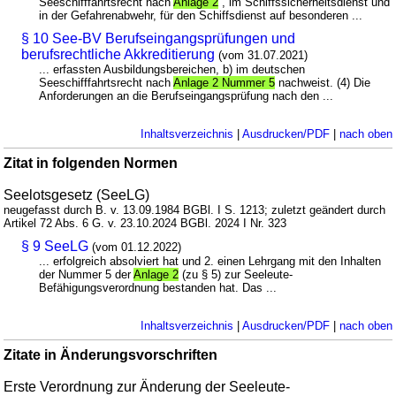
Seeschifffahrtsrecht nach
Anlage 2
, im Schiffssicherheitsdienst und
in der Gefahrenabwehr, für den Schiffsdienst auf besonderen ...
§ 10 See-BV Berufseingangsprüfungen und
berufsrechtliche Akkreditierung
(vom 31.07.2021)
... erfassten Ausbildungsbereichen, b) im deutschen
Seeschifffahrtsrecht nach
Anlage 2 Nummer 5
nachweist. (4) Die
Anforderungen an die Berufseingangsprüfung nach den ...
Inhaltsverzeichnis
|
Ausdrucken/PDF
|
nach oben
Zitat in folgenden Normen
Seelotsgesetz (SeeLG)
neugefasst durch B. v. 13.09.1984 BGBl. I S. 1213; zuletzt geändert durch
Artikel 72 Abs. 6 G. v. 23.10.2024 BGBl. 2024 I Nr. 323
§ 9 SeeLG
(vom 01.12.2022)
... erfolgreich absolviert hat und 2. einen Lehrgang mit den Inhalten
der Nummer 5 der
Anlage 2
(zu § 5) zur Seeleute-
Befähigungsverordnung bestanden hat. Das ...
Inhaltsverzeichnis
|
Ausdrucken/PDF
|
nach oben
Zitate in Änderungsvorschriften
Erste Verordnung zur Änderung der Seeleute-