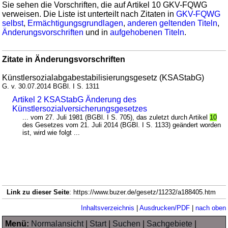
Sie sehen die Vorschriften, die auf Artikel 10 GKV-FQWG
verweisen. Die Liste ist unterteilt nach Zitaten in
GKV-FQWG
selbst
,
Ermächtigungsgrundlagen
,
anderen geltenden Titeln
,
Änderungsvorschriften
und in
aufgehobenen Titeln
.
Zitate in Änderungsvorschriften
Künstlersozialabgabestabilisierungsgesetz (KSAStabG)
G. v. 30.07.2014 BGBl. I S. 1311
Artikel 2 KSAStabG Änderung des
Künstlersozialversicherungsgesetzes
... vom 27. Juli 1981 (BGBl. I S. 705), das zuletzt durch Artikel
10
des Gesetzes vom 21. Juli 2014 (BGBl. I S. 1133) geändert worden
ist, wird wie folgt ...
Link zu dieser Seite
: https://www.buzer.de/gesetz/11232/a188405.htm
Inhaltsverzeichnis
|
Ausdrucken/PDF
|
nach oben
Menü:
Normalansicht
|
Start
|
Suchen
|
Sachgebiete
|