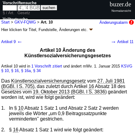
Vorschriftensuche
buzer.de
Normalansicht
§ / Art.
Gesetz
Volltextsuche
Start
>
GKV-FQWG
>
Art. 10
Änderungsalarm
Hier klicken für
Titel, Fundstelle, Änderungen
etc.
nur in GKV-FQWG
Artikel 10 - GKV-Finanzstruktur- und Qualitäts-
←
→
Artikel 9
Artikel 11
Weiterentwicklungsgesetz (GKV-FQWG)
Artikel 10 Änderung des
G. v. 21.07.2014
BGBl. I S. 1133
(
Nr. 33
); zuletzt geändert durch
Artikel 11
Künstlersozialversicherungsgesetzes
G. v. 16.07.2015
BGBl. I S. 1211
Geltung ab 01.01.2015, abweichend siehe
Artikel 17
Artikel 10 wird in
1 Vorschrift zitiert
und ändert mWv. 1. Januar 2015
KSVG
28 Änderungen
|
Drucksachen / Entwurf / Begründung
|
§ 10
,
§ 16
,
§ 16a
,
§ 34
wird in 24 Vorschriften zitiert
Das
Künstlersozialversicherungsgesetz
vom
27. Juli 1981
(BGBl. I S. 705
), das zuletzt durch Artikel
16
Absatz 18 des
Gesetzes vom
19. Oktober 2013 (BGBl. I S. 3836
) geändert
worden ist, wird wie folgt geändert:
1.
In §
10
Absatz 1 Satz 1 und Absatz 2 Satz 2 werden
jeweils die Wörter „um 0,9 Beitragssatzpunkte
verminderten" gestrichen.
2.
§
16
Absatz 1 Satz 1 wird wie folgt geändert: