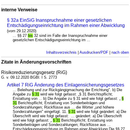
interne Verweise
§ 32a EinSiG Inanspruchnahme einer gesetzlichen
Entschädigungseinrichtung im Rahmen einer Abwicklung
(vom 29.12.2020)
... §§ 27
bis
32 sind im Falle der Inanspruchnahme einer
gesetzlichen Entschädigungseinrichtung im ...
Inhaltsverzeichnis
|
Ausdrucken/PDF
|
nach oben
Zitate in Änderungsvorschriften
Risikoreduzierungsgesetz (RiG)
G. v. 09.12.2020 BGBl. I S. 2773
Artikel 7 RiG Änderung des Einlagensicherungsgesetzes
... Beleihung und zur Rückgängigmachung der Errichtung". b) Die
Angabe zu
§ 31
wird wie folgt gefasst: „§ 31 Berichtspflicht;
Erstattung von ... b) Die Angabe zu § 31 wird wie folgt gefasst: „
§
31
Berichtspflicht; Erstattung von Sonderbeiträgen und
Sonderzahlungen; Rückflüsse aus ... die Wörter „und höhere
Sonderzahlungen" eingefügt. 11.
§ 31
wird wie folgt geändert: a) Die
Überschrift wird wie folgt gefasst: ... geändert: a) Die Überschrift
wird wie folgt gefasst: „
§ 31
Berichtspflicht; Erstattung von
Sonderbeiträgen und Sonderzahlungen; Rückflüsse aus ...
Entschädigungseinrichtung im Rahmen einer Abwicklung Die §§ 27