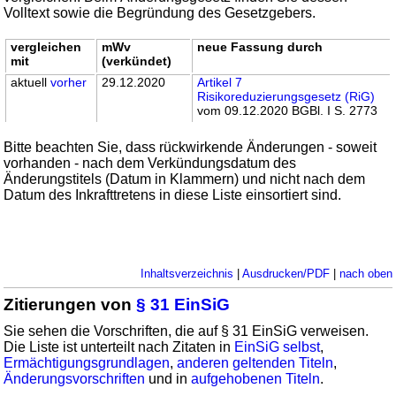
Volltext sowie die Begründung des Gesetzgebers.
vergleichen
mWv
neue Fassung durch
mit
(verkündet)
aktuell
vorher
29.12.2020
Artikel 7
Risikoreduzierungsgesetz (RiG)
vom 09.12.2020 BGBl. I S. 2773
Bitte beachten Sie, dass rückwirkende Änderungen - soweit
vorhanden - nach dem Verkündungsdatum des
Änderungstitels (Datum in Klammern) und nicht nach dem
Datum des Inkrafttretens in diese Liste einsortiert sind.
Inhaltsverzeichnis
|
Ausdrucken/PDF
|
nach oben
Zitierungen von
§ 31 EinSiG
Sie sehen die Vorschriften, die auf § 31 EinSiG verweisen.
Die Liste ist unterteilt nach Zitaten in
EinSiG selbst
,
Ermächtigungsgrundlagen
,
anderen geltenden Titeln
,
Änderungsvorschriften
und in
aufgehobenen Titeln
.