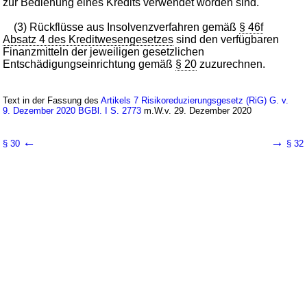
zur Bedienung eines Kredits verwendet worden sind.
(3) Rückflüsse aus Insolvenzverfahren gemäß
§ 46f
Absatz 4 des Kreditwesengesetzes
sind den verfügbaren
Finanzmitteln der jeweiligen gesetzlichen
Entschädigungseinrichtung gemäß
§ 20
zuzurechnen.
Text in der Fassung des
Artikels 7 Risikoreduzierungsgesetz (RiG) G. v.
9. Dezember 2020 BGBl. I S. 2773
m.W.v. 29. Dezember 2020
←
→
§ 30
§ 32