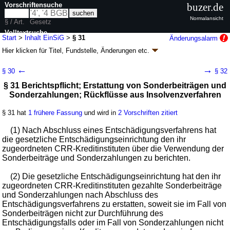
Vorschriftensuche
buzer.de
Normalansicht
§ / Art.
Gesetz
Volltextsuche
Start
>
Inhalt EinSiG
>
§ 31
Änderungsalarm
Hier klicken für
Titel, Fundstelle, Änderungen
etc.
nur in EinSiG
§ 31 - Einlagensicherungsgesetz (EinSiG)
←
→
§ 30
§ 32
Artikel 1 G. v. 28.05.2015
BGBl. I S. 786
(
Nr. 21
); zuletzt geändert durch
§ 31 Berichtspflicht; Erstattung von Sonderbeiträgen und
Artikel 26
Abs. 5 G. v. 25.03.2026
BGBl. 2026 I Nr. 81
Sonderzahlungen; Rückflüsse aus Insolvenzverfahren
Geltung ab 03.07.2015, abweichend siehe
Artikel 9
; FNA: 7610-20
Aufsichtsrechtliche Vorschriften
8 weitere Fassungen
|
Drucksachen / Entwurf / Begründung
|
§ 31 hat
1 frühere Fassung
und wird in
2 Vorschriften zitiert
wird in 65 Vorschriften zitiert
(1) Nach Abschluss eines Entschädigungsverfahrens hat
Teil 3 Einlagensicherungssysteme
die gesetzliche Entschädigungseinrichtung den ihr
Kapitel 2 Gesetzliche Entschädigungseinrichtungen
zugeordneten CRR-Kreditinstituten über die Verwendung der
Abschnitt 2 Beitragspflicht; Deckung des
Sonderbeiträge und Sonderzahlungen zu berichten.
Mittelbedarfs durch Beiträge und Zahlungen
(2) Die gesetzliche Entschädigungseinrichtung hat den ihr
zugeordneten CRR-Kreditinstituten gezahlte Sonderbeiträge
und Sonderzahlungen nach Abschluss des
Entschädigungsverfahrens zu erstatten, soweit sie im Fall von
Sonderbeiträgen nicht zur Durchführung des
Entschädigungsfalls oder im Fall von Sonderzahlungen nicht