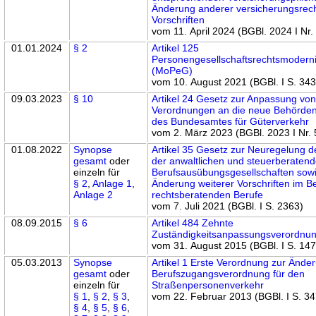
Änderung anderer versicherungsrech
Vorschriften
vom 11. April 2024 (BGBl. 2024 I Nr.
01.01.2024
§ 2
Artikel 125
Personengesellschaftsrechtsmodern
(MoPeG)
vom 10. August 2021 (BGBl. I S. 34
09.03.2023
§ 10
Artikel 24 Gesetz zur Anpassung vo
Verordnungen an die neue Behörde
des Bundesamtes für Güterverkehr
vom 2. März 2023 (BGBl. 2023 I Nr. 
01.08.2022
Synopse
Artikel 35 Gesetz zur Neuregelung d
gesamt
oder
der anwaltlichen und steuerberaten
einzeln für
Berufsausübungsgesellschaften sowi
§ 2
,
Anlage 1
,
Änderung weiterer Vorschriften im B
Anlage 2
rechtsberatenden Berufe
vom 7. Juli 2021 (BGBl. I S. 2363)
08.09.2015
§ 6
Artikel 484 Zehnte
Zuständigkeitsanpassungsverordnu
vom 31. August 2015 (BGBl. I S. 14
05.03.2013
Synopse
Artikel 1 Erste Verordnung zur Ände
gesamt
oder
Berufszugangsverordnung für den
einzeln für
Straßenpersonenverkehr
§ 1
,
§ 2
,
§ 3
,
vom 22. Februar 2013 (BGBl. I S. 34
§ 4
,
§ 5
,
§ 6
,