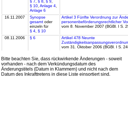
§ 7
,
§ 8
,
§ 9
,
§ 10
,
Anlage 4
,
Anlage 6
16.11.2007
Synopse
Artikel 3 Fünfte Verordnung zur Änd
gesamt
oder
personenbeförderungsrechtlicher Vor
einzeln für
vom 8. November 2007 (BGBl. I S. 
§ 4
,
§ 10
08.11.2006
§ 6
Artikel 478 Neunte
Zuständigkeitsanpassungsverordnu
vom 31. Oktober 2006 (BGBl. I S. 2
Bitte beachten Sie, dass rückwirkende Änderungen - soweit
vorhanden - nach dem Verkündungsdatum des
Änderungstitels (Datum in Klammern) und nicht nach dem
Datum des Inkrafttretens in diese Liste einsortiert sind.