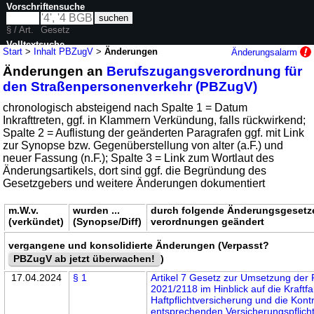
Vorschriftensuche
§ / Art.
Gesetz
Volltextsuche
Start
>
Inhalt PBZugV
>
Änderungen
Änderungsalarm
Änderungen an
Berufszugangsverordnung für
nur in PBZugV
den Straßenpersonenverkehr (PBZugV)
chronologisch absteigend nach Spalte 1 = Datum
Inkrafttreten, ggf. in Klammern Verkündung, falls rückwirkend;
Spalte 2 = Auflistung der geänderten Paragrafen ggf. mit Link
zur Synopse bzw. Gegenüberstellung von alter (a.F.) und
neuer Fassung (n.F.); Spalte 3 = Link zum Wortlaut des
Änderungsartikels, dort sind ggf. die Begründung des
Gesetzgebers und weitere Änderungen dokumentiert
m.W.v.
wurden ...
durch folgende Änderungsgesetze
(verkündet)
(Synopse/Diff)
verordnungen geändert
vergangene und konsolidierte Änderungen (Verpasst?
PBZugV ab jetzt überwachen!
)
17.04.2024
§ 1
Artikel 7 Gesetz zur Umsetzung der R
2021/2118 im Hinblick auf die Kraftf
Haftpflichtversicherung und die Kontr
entsprechenden Versicherungspflich