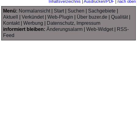
Inhaltsverzeichnis
|
Ausdrucken/PDF
|
nach oben
Menü:
Normalansicht
|
Start
|
Suchen
|
Sachgebiete
|
Aktuell
|
Verkündet
|
Web-Plugin
|
Über buzer.de
|
Qualität
|
Kontakt
|
Werbung
|
Datenschutz, Impressum
informiert bleiben:
Änderungsalarm
|
Web-Widget
|
RSS-
Feed