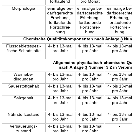
fortlaufend
pro Monat
Morphologie
einmalige be-
einmalige be-
einmalige be
darfsgerechte
darfsgerechte
darfsgerecht
Erhebung,
Erhebung,
Erhebung,
fortlaufende
fortlaufende
fortlaufende
Fortschrei-
Fortschrei-
Fortschrei-
bung
bung
bung
Chemische Qualitätskomponenten nach Anlage
3
Numm
Flussgebietsspezi-
4- bis 13-mal
4- bis 13-mal
4- bis 13-mal
fische Schadstoffe
pro Jahr
pro Jahr
pro Jahr
Allgemeine physikalisch-chemische Q
nach Anlage
3
Nummer 3.2 in Verbin
Wärmebe-
4- bis 13-mal
4- bis 13-mal
4- bis 13-mal
dingungen
pro Jahr
pro Jahr
pro Jahr
Sauerstoffgehalt
4- bis 13-mal
4- bis 13-mal
4- bis 13-mal
pro Jahr
pro Jahr
pro Jahr
Salzgehalt
4- bis 13-mal
4- bis 13-mal
4- bis 13-mal
pro Jahr
pro Jahr
pro Jahr
Nährstoffzustand
4- bis 13-mal
4- bis 13-mal
4- bis 13-mal
pro Jahr
pro Jahr
pro Jahr
Versauerungs-
4- bis 13-mal
4- bis 13-mal
-
zustand
pro Jahr
pro Jahr