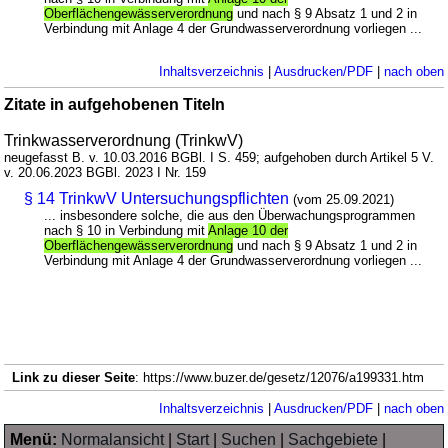
Oberflächengewässerverordnung
und nach § 9 Absatz 1 und 2 in
Verbindung mit Anlage 4 der Grundwasserverordnung vorliegen ...
Inhaltsverzeichnis
|
Ausdrucken/PDF
|
nach oben
Zitate in aufgehobenen Titeln
Trinkwasserverordnung (TrinkwV)
neugefasst B. v. 10.03.2016 BGBl. I S. 459; aufgehoben durch Artikel 5 V.
v. 20.06.2023 BGBl. 2023 I Nr. 159
§ 14 TrinkwV Untersuchungspflichten
(vom 25.09.2021)
... insbesondere solche, die aus den Überwachungsprogrammen
nach § 10 in Verbindung mit
Anlage 10 der
Oberflächengewässerverordnung
und nach § 9 Absatz 1 und 2 in
Verbindung mit Anlage 4 der Grundwasserverordnung vorliegen ...
Link zu dieser Seite
: https://www.buzer.de/gesetz/12076/a199331.htm
Inhaltsverzeichnis
|
Ausdrucken/PDF
|
nach oben
Menü:
Normalansicht
|
Start
|
Suchen
|
Sachgebiete
|