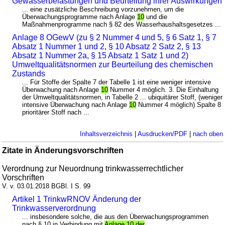
Gewässerbelastungen und Beurteilung ihrer Auswirkungen
... eine zusätzliche Beschreibung vorzunehmen, um die
Überwachungsprogramme nach Anlage
10
und die
Maßnahmenprogramme nach § 82 des Wasserhaushaltsgesetzes ...
Anlage 8 OGewV (zu § 2 Nummer 4 und 5, § 6 Satz 1, § 7
Absatz 1 Nummer 1 und 2, § 10 Absatz 2 Satz 2, § 13
Absatz 1 Nummer 2a, § 15 Absatz 1 Satz 1 und 2)
Umweltqualitätsnormen zur Beurteilung des chemischen
Zustands
... Für Stoffe der Spalte 7 der Tabelle 1 ist eine weniger intensive
Überwachung nach Anlage
10
Nummer 4 möglich. 3. Die Einhaltung
der Umweltqualitätsnormen, in Tabelle 2 ... ubiquitärer Stoff, (weniger
intensive Überwachung nach Anlage
10
Nummer 4 möglich) Spalte 8
prioritärer Stoff nach ...
Inhaltsverzeichnis
|
Ausdrucken/PDF
|
nach oben
Zitate in Änderungsvorschriften
Verordnung zur Neuordnung trinkwasserrechtlicher
Vorschriften
V. v. 03.01.2018 BGBl. I S. 99
Artikel 1 TrinkwRNOV Änderung der
Trinkwasserverordnung
... insbesondere solche, die aus den Überwachungsprogrammen
nach § 10 in Verbindung mit
Anlage 10 der