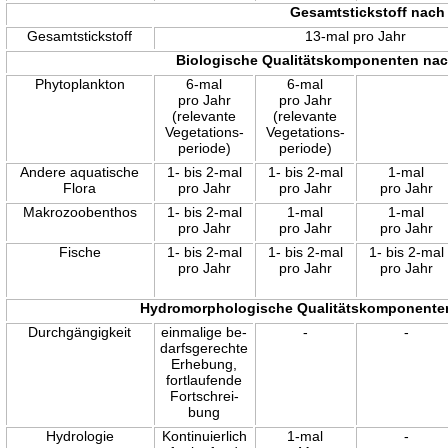
Gesamtstickstoff nach
Gesamtstickstoff
13-mal pro Jahr
Biologische Qualitätskomponenten na
Phytoplankton
6-mal
6-mal
pro Jahr
pro Jahr
(relevante
(relevante
Vegetations-
Vegetations-
periode)
periode)
Andere aquatische
1- bis 2-mal
1- bis 2-mal
1-mal
Flora
pro Jahr
pro Jahr
pro Jahr
Makrozoobenthos
1- bis 2-mal
1-mal
1-mal
pro Jahr
pro Jahr
pro Jahr
Fische
1- bis 2-mal
1- bis 2-mal
1- bis 2-mal
pro Jahr
pro Jahr
pro Jahr
Hydromorphologische Qualitätskomponente
Durchgängigkeit
einmalige be-
-
-
darfsgerechte
Erhebung,
fortlaufende
Fortschrei-
bung
Hydrologie
Kontinuierlich
1-mal
-