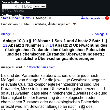
Vorschriftensuche
§ / Art.
Gesetz
Volltextsuche
Start
>
Inhalt OGewV
>
Anlage 10
Änderungsalarm
Hier klicken für
Titel, Fundstelle, Änderungen
etc.
nur in OGewV
Anlage 10 - Oberflächengewässerverordnung
←
→
Anlage 9
Anlage 11
(OGewV)
Anlage 10 (zu §
10
Absatz 1 Satz 1 und Absatz 2 Satz 1, §
Artikel 1 V. v. 20.06.2016
BGBl. I S. 1373
(
Nr. 28
); zuletzt geändert durch
13
Absatz 1 Nummer 3, §
14
Absatz 2) Überwachung des
Artikel 2
Abs. 4 G. v. 09.12.2020
BGBl. I S. 2873
ökologischen Zustands, des ökologischen Potenzials
Geltung ab 24.06.2016; FNA: 753-13-5
Wasserwirtschaft
und des chemischen Zustands; Überwachungsnetz;
3 weitere Fassungen
|
Drucksachen / Entwurf / Begründung
|
zusätzliche Überwachungsanforderungen
wird in 20 Vorschriften zitiert
Anlage 10 wird in
7 Vorschriften zitiert
Es sind die Parameter zu überwachen, die für jede nach
Maßgabe von Anlage
3
für die jeweilige Gewässerkategorie
relevante Qualitätskomponente kennzeichnend sind. Die
Parameter, Messstellen und Überwachungsfrequenzen sind
so auszuwählen, dass eine hinreichende Zuverlässigkeit und
Genauigkeit bei der Bewertung des ökologischen oder
chemischen Zustands oder des ökologischen Potenzials
erreicht wird. Im Bewirtschaftungsplan nach §
83
des