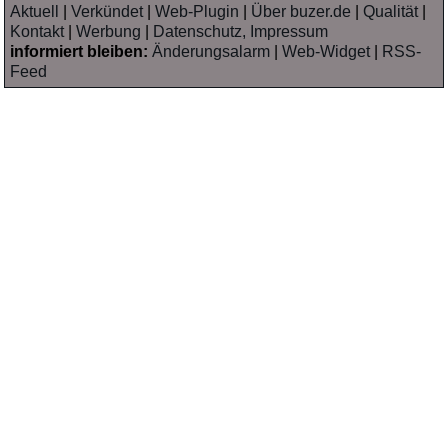
Aktuell
|
Verkündet
|
Web-Plugin
|
Über buzer.de
|
Qualität
|
Kontakt
|
Werbung
|
Datenschutz, Impressum
informiert bleiben:
Änderungsalarm
|
Web-Widget
|
RSS-
Feed