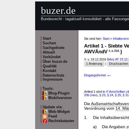
buzer.de
Bundesrecht - tagaktuell konsolidiert - alle Fassunge
Start
Sie sind hier:
Start
>
Inhaltsver
Suchen
Artikel 1 - Siebte
Sachgebiete
AWVÄndV
k.a.Abk.
)
Aktuell
Verkündet
V. v. 19.12.2016
BAnz AT 23.12
Über buzer.de
1 Änderung
|
Drucksachen /
Qualität
Kontakt
←
Datenschutz
Eingangsformel
Impressum
Tools:
Artikel 1 wird in
4 Vorschriften zit
Blog-Plugin
20b (neu)
,
§ 23
,
§ 24
,
§ 25
,
§ 31
Mobilversion
Die
Außenwirtschaftsve
Update via:
Verordnung vom
14. Mä
Web-Widget
Feed
1.
Die Inhaltsübersicht
Rechtskataster
a)
Die Angaben z