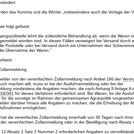
geändert:
erden das Komma und die Wörter „insbesondere auch die Vorlage der V
ie folgt gefasst:
gangszollstelle lehnt die zollamtliche Behandlung ab, wenn die Waren 
ngemeldet worden sind. In diesen Fällen verweigert bei Versand durch 
die Poststelle oder bei Versand durch ein Unternehmen des Schienenve
 die Übernahme der Waren."
gefasst:
Zollanmeldung
elder von der vereinfachten Zollanmeldung nach Artikel 166 der
Veror
ch machen will, muss er bei der Ausfuhranmeldung oder bei der
dung mindestens die Angaben machen, die nach Anhang 9 Anlage A d
016/341
für dieses Verfahren erforderlich sind. Bei Waren, für die Aus
er für die sonstige im Rahmen der gemeinsamen Agrarpolitik vorges
melder darüber hinaus alle Angaben zu machen, die die Erhebung der A
Maßnahmen ermöglichen.
 hat die vereinfachte Zollanmeldung innerhalb von 30 Tagen nach ihre
 in der vereinfachten Zollanmeldung oder in der Bewilligung nach Absatz
§
12
Absatz 2 Satz 2 Nummer 2 erforderlichen Angaben zu vervollständ