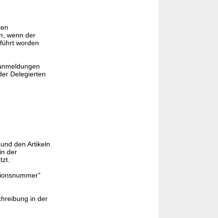
ten
n, wenn der
führt worden
llanmeldungen
der Delegierten
und den Artikeln
in der
tzt.
itionsnummer"
hreibung in der