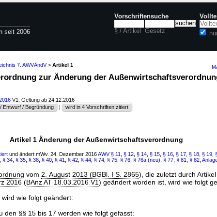
Vorschriftensuche
Vollt
§ / Artikel
Gesetz
n seit 2006
nu
zeichnis 7. AWVÄndV
>
Artikel 1
Ma
 Verordnung zur Änderung der Außenwirtschaftsverordnung
.2016
V1; Geltung ab 24.12.2016
 Entwurf / Begründung
|
wird in 4 Vorschriften zitiert
Artikel 1 Änderung der Außenwirtschaftsverordnung
iert
und ändert mWv. 24. Dezember 2016
AWV
§ 11
,
§ 12
,
§ 14
,
§ 15
,
§ 16
,
§ 17
,
§ 18
,
§ 19
,
,
§ 34
,
§ 35
,
§ 38
,
§ 40
,
§ 41
,
§ 42
,
§ 44
,
§ 74
,
§ 75
,
§ 76
,
§ 76a (neu)
,
§ 77
,
§ 81
,
§ 82
,
Anlag
rordnung
vom
2. August 2013 (BGBl. I S. 2865
), die zuletzt durch Artike
rz 2016 (BAnz AT 18.03.2016 V1
) geändert worden ist, wird wie folgt g
 wird wie folgt geändert:
u den §§
15
bis
17
werden wie folgt gefasst: