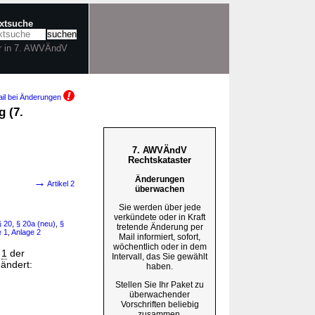
extsuche
r in 7. AWVÄndV
il bei Änderungen
 (7.
7. AWVÄndV
Rechtskataster
Änderungen
→
Artikel 2
überwachen
Sie werden über jede
verkündete oder in Kraft
§ 20
,
§ 20a (neu)
,
§
tretende Änderung per
e 1
,
Anlage 2
Mail informiert, sofort,
wöchentlich oder in dem
l
1
der
Intervall, das Sie gewählt
eändert:
haben.
Stellen Sie Ihr Paket zu
überwachender
Vorschriften beliebig
zusammen.