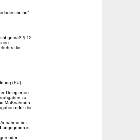
erladescheine"
nicht gemäß §
12
einen
rkehrs die
dnung (EU)
er Delegierten
fuhrabgaben zu
ehene Maßnahmen
bgaben oder die
r Annahme bei
 4 angegeben ist
igen oder