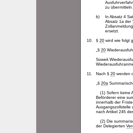
Ausfuhrverfahr
zu übermitteln.
b)
In Absatz 4 Sa
Absatz 1a der
Zollanmeldung
ersetzt.
10.
§
20
wird wie folgt 
„§
20
Wiederausfuh
Soweit Wiederausfu
Wiederausfuhranmel
11.
Nach §
20
werden d
„§
20a
Summarisch
(1) Sofern kein
Beförderer eine su
innerhalb der Frist
Ausgangszollstelle
nach Artikel 245 de
(2) Die summari
der Delegierten
Ver