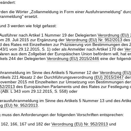
geändert:
rden die Wörter „Zollanmeldung in Form einer Ausfuhranmeldung" dur
ranmeldung" ersetzt.
und 3 werden wie folgt gefasst:
 Ausführer nach Artikel 1 Nummer 19 der Delegierten
Verordnung (EU)
m 28. Juli 2015 zur Ergänzung der
Verordnung (EU) Nr. 952/2013
des 
 des Rates mit Einzelheiten zur Präzisierung von Bestimmungen des Z
343/1 vom 29.12.2015, S. 1) oder als Anmelder nach Artikel 170 der
Ver
aren aus dem Zollgebiet der Europäischen Union befördern will, hat 
tikels 244 der Delegierten
Verordnung (EU) 2015/2446
eine der folgen
uhranmeldung im Sinne des Artikels 5 Nummer 12 der
Verordnung (EU)
rtikels 221 Absatz 2 der Durchführungsverordnung
(EU) 2015/2447
der
November 2015 mit Einzelheiten zur Umsetzung von Bestimmungen de
952/2013
des Europäischen Parlaments und des Rates zur Festlegung 
 (ABl. L 343 vom 29.12.2015, S. 558) oder
erausfuhranmeldung im Sinne des Artikels 5 Nummer 13 und des Artike
g (EU) Nr. 952/2013
.
 muss den Anforderungen der folgenden Vorschriften entsprechen:
el 162, 166, 167 und 182 der
Verordnung (EU) Nr. 952/2013
und