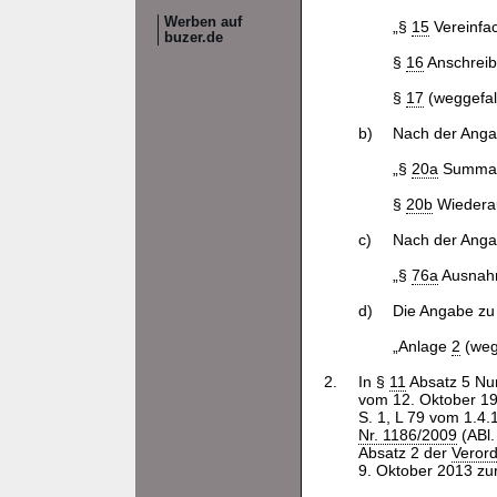
Werben auf
„§
15
Vereinfa
buzer.de
§
16
Anschreib
§
17
(weggefall
b)
Nach der Anga
„§
20a
Summar
§
20b
Wiederau
c)
Nach der Anga
„§
76a
Ausnah
d)
Die Angabe zu
„Anlage
2
(wegg
2.
In §
11
Absatz 5 Num
vom 12. Oktober 19
S. 1, L 79 vom 1.4.
Nr. 1186/2009
(ABl.
Absatz 2 der
Veror
9. Oktober 2013 zur