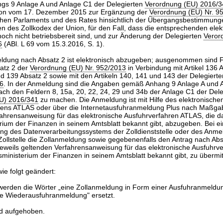
gs 9 Anlage A und Anlage C1 der Delegierten
Verordnung (EU) 2016/
on vom 17. Dezember 2015 zur Ergänzung der
Verordnung (EU) Nr. 9
hen Parlaments und des Rates hinsichtlich der Übergangsbestimmung
ten des Zollkodex der Union, für den Fall, dass die entsprechenden ele
och nicht betriebsbereit sind, und zur Änderung der Delegierten
Veror
6
(ABl. L 69 vom 15.3.2016, S. 1).
eldung nach Absatz 2 ist elektronisch abzugeben; ausgenommen sind F
satz 2 der
Verordnung (EU) Nr. 952/2013
in Verbindung mit Artikel 136 
nd 139 Absatz 2 sowie mit den Artikeln 140, 141 und 143 der Delegiert
6
. In der Anmeldung sind die Angaben gemäß Anhang 9 Anlage A und 
ch den Feldern 8, 15a, 20, 22, 24, 29 und 34b der Anlage C1 der Dele
U) 2016/341
zu machen. Die Anmeldung ist mit Hilfe des elektronische
rens ATLAS oder über die Internetausfuhranmeldung Plus nach Maßgab
ahrensanweisung für das elektronische Ausfuhrverfahren ATLAS, die d
ium der Finanzen in seinem Amtsblatt bekannt gibt, abzugeben. Bei ei
ng des Datenverarbeitungssystems der Zolldienststelle oder des Anmel
ollstelle die Zollanmeldung sowie gegebenenfalls den Antrag nach Ab
weils geltenden Verfahrensanweisung für das elektronische Ausfuhrv
ministerium der Finanzen in seinem Amtsblatt bekannt gibt, zu übermit
ie folgt geändert:
 werden die Wörter „eine Zollanmeldung in Form einer Ausfuhranmeldun
ie Wiederausfuhranmeldung" ersetzt.
rd aufgehoben.