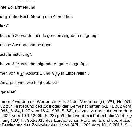
chte Zollanmeldung
ung in der Buchführung des Anmelders
en)".
be zu §
20
werden die folgenden Angaben eingefügt:
ische Ausgangsanmeldung
sfuhrmitteilung".
be zu §
76
wird die folgende Angabe eingefügt:
men von §
74
Absatz 1 und §
75
in Einzelfällen".
 Anlage
2
wird wie folgt gefasst:
efallen)".
mer 2 werden die Wörter „Artikels 24 der
Verordnung (EWG) Nr. 291
92 zur Festlegung des Zollkodex der Gemeinschaften (ABl. L 302 vom
1993, S. 84, L 97 vom 18.4.1996, S. 38), die zuletzt durch die
Verordnu
 L 324 vom 10.12.2009, S. 23) geändert worden ist" durch die Wörter „A
dnung (EU) Nr. 952/2013
des Europäischen Parlaments und des Rates
 Festlegung des Zollkodex der Union (ABl. L 269 vom 10.10.2013, S. 1)