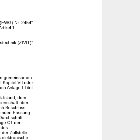
 (EWG) Nr. 2454"
rtikel 1
stechnik (ZIVIT)"
 im gemeinsamen
 Kapitel VII oder
h Anlage I Titel
k Island, dem
senschaft über
rch Beschluss
ltenden Fassung
Durchschrift
age C1 der
 des
der Zollstelle
 elektronische