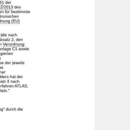
341
der
52/2013
des
en für bestimmte
ktronischen
dnung (EU)
älle nach
Absatz 2, den
en
Verordnung
Anlage C1 sowie
gierten
n
e der jeweils
as
ner
ders hat der
satz 4 nach
erfahren ATLAS,
teln."
g" durch die