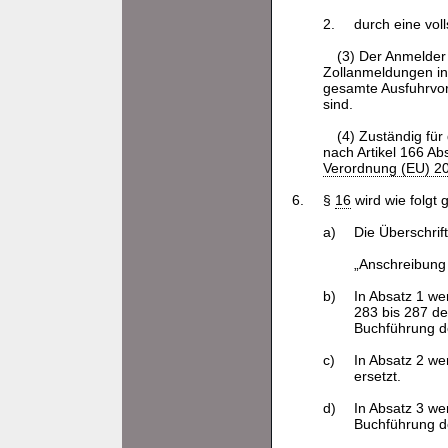
2.
durch eine vol
(3) Der Anmelder
Zollanmeldungen i
gesamte Ausfuhrvor
sind.
(4) Zuständig fü
nach Artikel 166 Ab
Verordnung (EU) 2
6.
§
16
wird wie folgt 
a)
Die Überschrift
„Anschreibung
b)
In Absatz 1 we
283 bis 287 d
Buchführung d
c)
In Absatz 2 we
ersetzt.
d)
In Absatz 3 we
Buchführung de