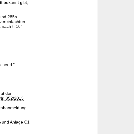
t bekannt gibt,
 und 285a
vereinfachten
s nach §
16
"
echend."
at der
Nr. 952/2013
Vorabanmeldung
 und Anlage C1