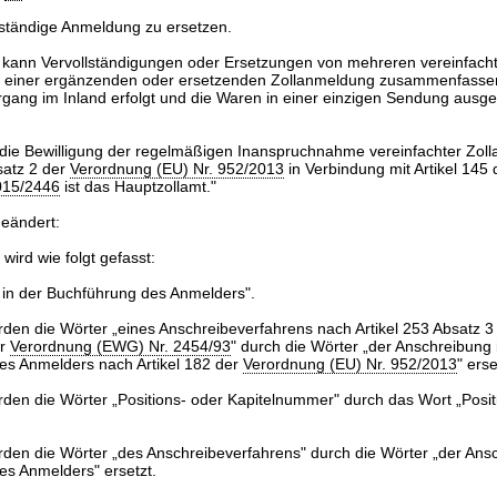
lständige Anmeldung zu ersetzen.
 kann Vervollständigungen oder Ersetzungen von mehreren vereinfach
n einer ergänzenden oder ersetzenden Zollanmeldung zusammenfasse
gang im Inland erfolgt und die Waren in einer einzigen Sendung ausge
r die Bewilligung der regelmäßigen Inanspruchnahme vereinfachter Zo
satz 2 der
Verordnung (EU) Nr. 952/2013
in Verbindung mit Artikel 145 
015/2446
ist das Hauptzollamt."
geändert:
 wird wie folgt gefasst:
 in der Buchführung des Anmelders".
rden die Wörter „eines Anschreibeverfahrens nach Artikel 253 Absatz 3 
er
Verordnung (EWG) Nr. 2454/93
" durch die Wörter „der Anschreibung 
es Anmelders nach Artikel 182 der
Verordnung (EU) Nr. 952/2013
" erse
rden die Wörter „Positions- oder Kapitelnummer" durch das Wort „Pos
rden die Wörter „des Anschreibeverfahrens" durch die Wörter „der Ansc
s Anmelders" ersetzt.