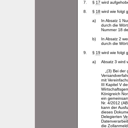
7.
§
17
wird aufgehob
8.
§
18
wird wie folgt 
a)
In Absatz 1 N
durch die Wört
Nummer 18 der
b)
In Absatz 2 we
durch die Wört
9.
§
19
wird wie folgt 
a)
Absatz 3 wird w
„(3) Bei de
Versandverfahr
mit Vereinfach
III Kapitel V
Wirtschaftsgem
Königreich No
ein gemeinsame
Nr. 4/2012 (AB
kann der Ausfu
dieses Dokume
Delegierten
Ve
Datenverarbeit
die Zollanmeld