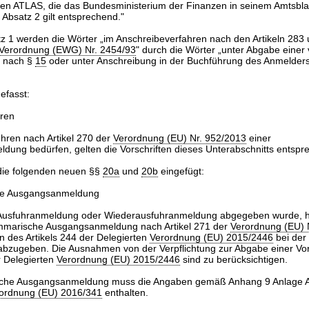
en ATLAS, die das Bundesministerium der Finanzen in seinem Amtsblat
 Absatz 2 gilt entsprechend."
tz 1 werden die Wörter „im Anschreibeverfahren nach den Artikeln 283
Verordnung (EWG) Nr. 2454/93
" durch die Wörter „unter Abgabe einer 
 nach §
15
oder unter Anschreibung in der Buchführung des Anmelder
gefasst:
ren
hren nach Artikel 270 der
Verordnung (EU) Nr. 952/2013
einer
dung bedürfen, gelten die Vorschriften dieses Unterabschnitts entspr
ie folgenden neuen §§
20a
und
20b
eingefügt:
e Ausgangsanmeldung
e Ausfuhranmeldung oder Wiederausfuhranmeldung abgegeben wurde, h
mmarische Ausgangsanmeldung nach Artikel 271 der
Verordnung (EU) 
en des Artikels 244 der Delegierten
Verordnung (EU) 2015/2446
bei der
 abzugeben. Die Ausnahmen von der Verpflichtung zur Abgabe einer 
r Delegierten
Verordnung (EU) 2015/2446
sind zu berücksichtigen.
sche Ausgangsanmeldung muss die Angaben gemäß Anhang 9 Anlage A
ordnung (EU) 2016/341
enthalten.