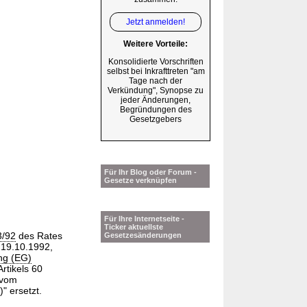
Jetzt anmelden!
Weitere Vorteile:
Konsolidierte Vorschriften
selbst bei Inkrafttreten "am
Tage nach der
Verkündung", Synopse zu
jeder Änderungen,
Begründungen des
Gesetzgebers
Für Ihr Blog oder Forum -
Gesetze verknüpfen
Für Ihre Internetseite -
Ticker aktuellste
3/92
des Rates
Gesetzesänderungen
 19.10.1992,
ng (EG)
rtikels 60
 vom
" ersetzt.