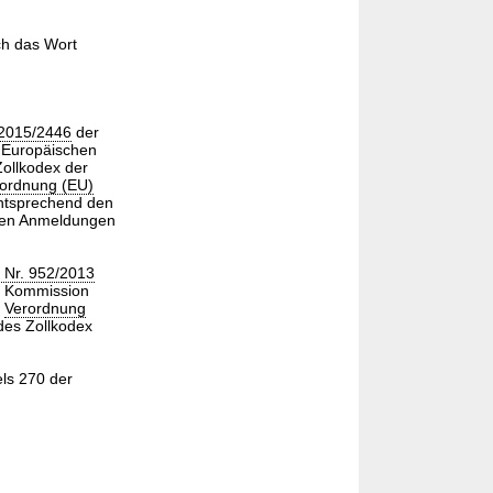
ch das Wort
 2015/2446
der
Europäischen
ollkodex der
ordnung (EU)
entsprechend den
den Anmeldungen
 Nr. 952/2013
 Kommission
r
Verordnung
des Zollkodex
ls 270 der