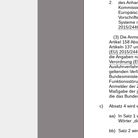
2.
des Anhan
Kommissi
Europäisc
Vorschrif
Systeme n
2015/244
(3) Die Anm
Artikel 158 Ab
Artikeln 137 u
(EU) 2015/244
die Angaben na
Verordnung (E
Ausfuhrverfah
geltenden Verf
Bundesminister
Funktionsstöru
Anmelder der Z
Maßgabe der je
die das Bundes
c)
Absatz 4 wird w
aa)
In Satz 1
Wörter „d
bb)
Satz 2 wi