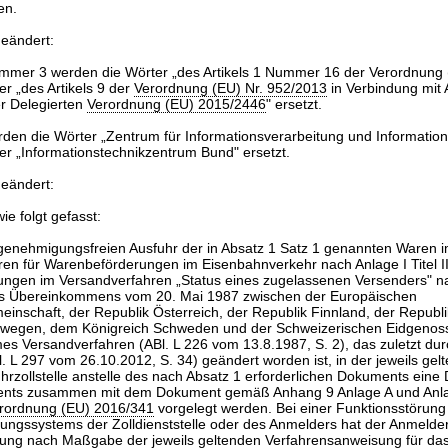
en.
geändert:
ummer 3 werden die Wörter „des Artikels 1 Nummer 16 der Verordnung
er „des Artikels 9 der
Verordnung (EU) Nr. 952/2013
in Verbindung mit A
 Delegierten
Verordnung (EU) 2015/2446
" ersetzt.
rden die Wörter „Zentrum für Informationsverarbeitung und Information
er „Informationstechnikzentrum Bund" ersetzt.
geändert:
ie folgt gefasst:
r genehmigungsfreien Ausfuhr der in Absatz 1 Satz 1 genannten Waren
en für Warenbeförderungen im Eisenbahnverkehr nach Anlage I Titel III
ungen im Versandverfahren „Status eines zugelassenen Versenders" nac
 des Übereinkommens vom 20. Mai 1987 zwischen der Europäischen
einschaft, der Republik Österreich, der Republik Finnland, der Republi
rwegen, dem Königreich Schweden und der Schweizerischen Eidgenos
s Versandverfahren (ABl. L 226 vom 13.8.1987, S. 2), das zuletzt du
l. L 297 vom 26.10.2012, S. 34) geändert worden ist, in der jeweils ge
hrzollstelle anstelle des nach Absatz 1 erforderlichen Dokuments eine 
nts zusammen mit dem Dokument gemäß Anhang 9 Anlage A und Anl
rordnung (EU) 2016/341
vorgelegt werden. Bei einer Funktionsstörung
ungssystems der Zolldienststelle oder des Anmelders hat der Anmelder 
ung nach Maßgabe der jeweils geltenden Verfahrensanweisung für das