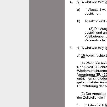
4.
§
14
wird wie folgt 
a)
In Absatz 1 w
gestrichen.
b)
Absatz 2 wird w
„(2) Die Aus
gestellt und a
Postbetreiber 
Versandstelle
5.
§
15
wird wie folgt 
„§
15
Vereinfachte 
(1) Wenn ein Anm
Nr. 952/2013
Gebrau
Wiederausfuhranmel
Verordnung (EU) 2
entrichten sind od
gelten, hat der An
Durchführung der 
(2) Der Anmelder
der Zollstelle, die
1.
mit den nach 