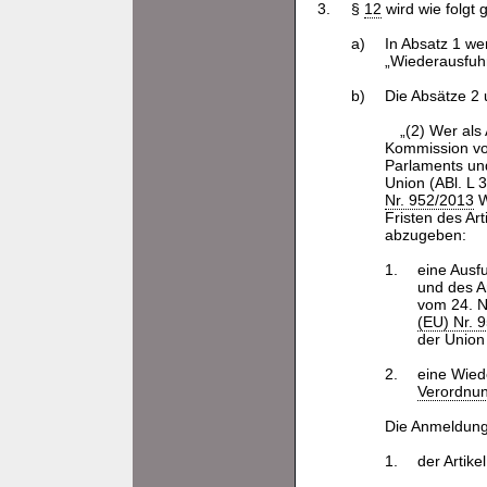
3.
§
12
wird wie folgt 
a)
In Absatz 1 we
„Wiederausfuh
b)
Die Absätze 2 
„(2) Wer als
Kommission vo
Parlaments und
Union (ABl. L 
Nr. 952/2013
W
Fristen des Ar
abzugeben:
1.
eine Ausf
und des A
vom 24. 
(EU) Nr. 
der Union
2.
eine Wied
Verordnun
Die Anmeldung
1.
der Artik