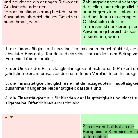
und bei denen ein geringes Risiko der
Zahlungsdiensteaufsichtsge
Geldwäsche oder der
darstellen, nur gelegentlich 
Terrorismusfinanzierung besteht, vom
sehr begrenztem Umfang a
Anwendungsbereich dieses Gesetzes
und bei denen ein geringes 
ausnehmen, wenn
Geldwäsche oder der
Terrorismusfinanzierung be
Anwendungsbereich dieses
ausnehmen, wenn
1. die Finanztätigkeit auf einzelne Transaktionen beschränkt ist, die 
absoluter Hinsicht je Kunde und einzelne Transaktion den Betrag v
Euro nicht überschreitet,
2. der Umsatz der Finanztätigkeit insgesamt nicht über 5 Prozent d
jährlichen Gesamtumsatzes der betroffenen Verpflichteten hinausge
3. die Finanztätigkeit lediglich eine mit der ausgeübten Haupttätigkei
zusammenhängende Nebentätigkeit darstellt und
4. die Finanztätigkeit nur für Kunden der Haupttätigkeit und nicht für
allgemeine Öffentlichkeit erbracht wird.
2
In diesem Fall hat es die
Europäische Kommission ze
unterrichten.