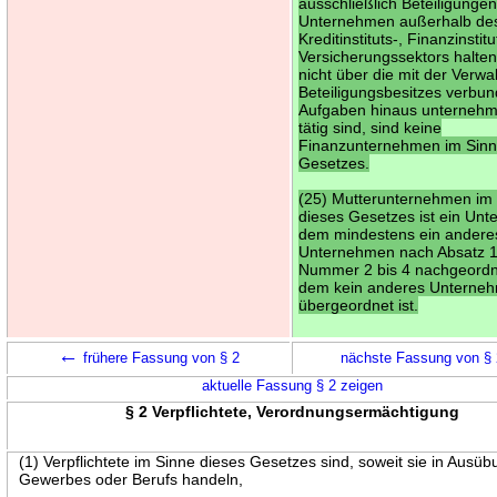
ausschließlich Beteiligunge
Unternehmen außerhalb de
Kreditinstituts-, Finanzinstit
Versicherungssektors halten
nicht über die mit der Verwa
Beteiligungsbesitzes verbu
Aufgaben hinaus unternehm
tätig sind, sind keine
Finanzunternehmen im Sinn
Gesetzes.
(25) Mutterunternehmen im
dieses Gesetzes ist ein Un
dem mindestens ein andere
Unternehmen nach Absatz 
Nummer 2 bis 4 nachgeordne
dem kein anderes Unterne
übergeordnet ist.
←
frühere Fassung von § 2
nächste Fassung von §
aktuelle Fassung § 2 zeigen
§ 2 Verpflichtete, Verordnungsermächtigung
(1) Verpflichtete im Sinne dieses Gesetzes sind, soweit sie in Ausüb
Gewerbes oder Berufs handeln,