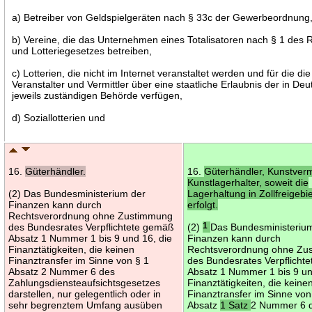
a) Betreiber von Geldspielgeräten nach § 33c der Gewerbeordnung
b) Vereine, die das Unternehmen eines Totalisatoren nach § 1 des 
und Lotteriegesetzes betreiben,
c) Lotterien, die nicht im Internet veranstaltet werden und für die die
Veranstalter und Vermittler über eine staatliche Erlaubnis der in De
jeweils zuständigen Behörde verfügen,
d) Soziallotterien und
16.
Güterhändler.
16.
Güterhändler, Kunstverm
Kunstlagerhalter, soweit die
(2) Das Bundesministerium der
Lagerhaltung in Zollfreigebi
Finanzen kann durch
erfolgt.
Rechtsverordnung ohne Zustimmung
des Bundesrates Verpflichtete gemäß
(2)
1
Das Bundesministeriu
Absatz 1 Nummer 1 bis 9 und 16, die
Finanzen kann durch
Finanztätigkeiten, die keinen
Rechtsverordnung ohne Zu
Finanztransfer im Sinne von § 1
des Bundesrates Verpflicht
Absatz 2 Nummer 6 des
Absatz 1 Nummer 1 bis 9 un
Zahlungsdiensteaufsichtsgesetzes
Finanztätigkeiten, die keine
darstellen, nur gelegentlich oder in
Finanztransfer im Sinne von
sehr begrenztem Umfang ausüben
Absatz
1 Satz
2 Nummer 6 