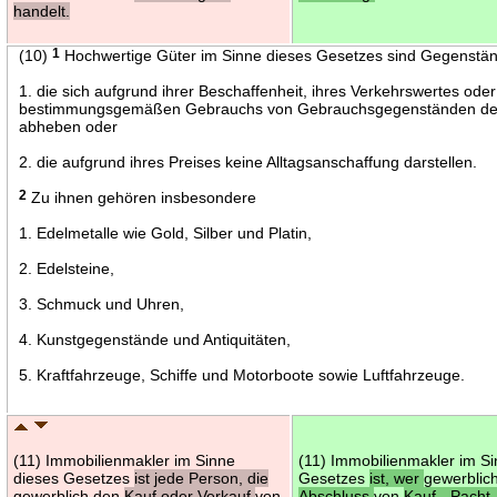
handelt.
(10)
1
Hochwertige Güter im Sinne dieses Gesetzes sind Gegenstä
1. die sich aufgrund ihrer Beschaffenheit, ihres Verkehrswertes oder
bestimmungsgemäßen Gebrauchs von Gebrauchsgegenständen des
abheben oder
2. die aufgrund ihres Preises keine Alltagsanschaffung darstellen.
2
Zu ihnen gehören insbesondere
1. Edelmetalle wie Gold, Silber und Platin,
2. Edelsteine,
3. Schmuck und Uhren,
4. Kunstgegenstände und Antiquitäten,
5. Kraftfahrzeuge, Schiffe und Motorboote sowie Luftfahrzeuge.
(11) Immobilienmakler im Sinne
(11) Immobilienmakler im S
dieses Gesetzes
ist jede Person, die
Gesetzes
ist, wer
gewerblic
gewerblich den
Kauf oder Verkauf
von
Abschluss
von
Kauf-, Pacht