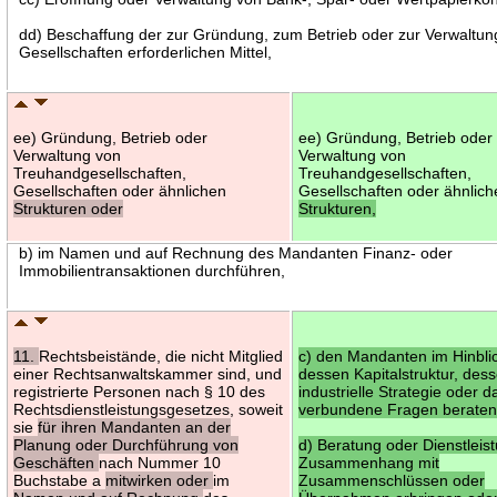
dd) Beschaffung der zur Gründung, zum Betrieb oder zur Verwaltun
Gesellschaften erforderlichen Mittel,
ee) Gründung, Betrieb oder
ee) Gründung, Betrieb oder
Verwaltung von
Verwaltung von
Treuhandgesellschaften,
Treuhandgesellschaften,
Gesellschaften oder ähnlichen
Gesellschaften oder ähnlic
Strukturen oder
Strukturen,
b) im Namen und auf Rechnung des Mandanten Finanz- oder
Immobilientransaktionen durchführen,
11.
Rechtsbeistände, die nicht Mitglied
c) den Mandanten im Hinbli
einer Rechtsanwaltskammer sind, und
dessen Kapitalstruktur, des
registrierte Personen nach § 10 des
industrielle Strategie oder d
Rechtsdienstleistungsgesetzes, soweit
verbundene Fragen beraten
sie
für ihren Mandanten an der
Planung oder Durchführung von
d) Beratung oder Dienstleis
Geschäften
nach Nummer 10
Zusammenhang mit
Buchstabe a
mitwirken oder
im
Zusammenschlüssen oder