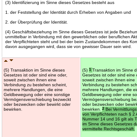
(3) Identifizierung im Sinne dieses Gesetzes besteht aus
1. der Feststellung der Identität durch Erheben von Angaben und
2. der Überprüfung der Identität.
(4) Geschäftsbeziehung im Sinne dieses Gesetzes ist jede Beziehun
unmittelbar in Verbindung mit den gewerblichen oder beruflichen Akt
der Verpflichteten steht und bei der beim Zustandekommen des Kon
davon ausgegangen wird, dass sie von gewisser Dauer sein wird.
(5) Transaktion im Sinne dieses
(5)
1
Transaktion im Sinne d
Gesetzes ist oder sind eine oder,
Gesetzes ist oder sind eine 
soweit zwischen ihnen eine
soweit zwischen ihnen eine
Verbindung zu bestehen scheint,
Verbindung zu bestehen sch
mehrere Handlungen, die eine
mehrere Handlungen, die e
Geldbewegung oder eine sonstige
Geldbewegung oder eine so
Vermögensverschiebung bezweckt
Vermögensverschiebung be
oder bezwecken oder bewirkt oder
oder bezwecken oder bewirk
bewirken.
bewirken.
2
Bei Vermittlungs
von Verpflichteten nach § 2
Nummer 14 und 16 gilt als 
im Sinne dieses Gesetzes d
vermittelte Rechtsgeschäft.