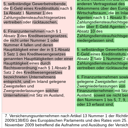
5. selbständige Gewerbetreibende,
anderen Vertragsstaat des
die
E-Geld eines Kreditinstituts
nach §
Abkommens über den Euro
1a Absatz
1
Nummer 1
des
Wirtschaftsraum,
die
im Inl
Zahlungsdiensteaufsichtsgesetzes
Agenten
nach § 1
Absatz 9
vertreiben
oder
rücktauschen,
Zahlungsdiensteaufsichtsge
oder
über E-Geld-Agenten
6. Finanzunternehmen
nach § 1
Absatz
10
des
Absatz
3
des
Kreditwesengesetzes,
Zahlungsdiensteaufsichtsge
die
nicht unter Nummer 1 oder
niedergelassen sind,
Nummer 4 fallen und deren
Haupttätigkeit einer der in § 1 Absatz
5. selbständige Gewerbetre
3 Satz 1 des Kreditwesengesetzes
E-Geld
eines
Kreditinstituts
genannten Haupttätigkeiten oder einer
Absatz
2
Satz
1 Nummer
2 
Haupttätigkeit
eines
durch
Zahlungsdiensteaufsichtsge
Rechtsverordnung
nach § 1 Absatz
3
vertreiben oder rücktausche
Satz 2 des
Kreditwesengesetzes
bezeichneten Unternehmens
6. Finanzunternehmen sow
entspricht, und
im Inland gelegene
gelegene Zweigstellen und
Zweigstellen und
Zweigniederlassungen
von
Zweigniederlassungen
solcher
Finanzunternehmen
mit Sit
Unternehmen
mit Sitz im Ausland,
Ausland,
soweit sie nicht be
den Nummern 1 bis 5, 7, 9, 
oder 13 erfasst sind,
7. Versicherungsunternehmen nach Artikel 13 Nummer 1 der Richtli
2009/138/EG des Europäischen Parlaments und des Rates vom 25.
November 2009 betreffend die Aufnahme und Ausübung der Versic