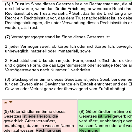
(6)
1
Trust im Sinne dieses Gesetzes ist eine Rechtgestaltung, die al
errichtet wurde, wenn das für die Errichtung anwendbare Recht das
Rechtsinstitut des Trusts vorsieht.
2
Sieht das für die Errichtung an
Recht ein Rechtsinstitut vor, das dem Trust nachgebildet ist, so gel
Rechtsgestaltungen, die unter Verwendung dieses Rechtsinstituts er
wurden, als Trust.
(7) Vermögensgegenstand im Sinne dieses Gesetzes ist
1. jeder Vermögenswert, ob körperlich oder nichtkörperlich, bewegli
unbeweglich, materiell oder immateriell, sowie
2. Rechtstitel und Urkunden in jeder Form, einschließlich der elektr
und digitalen Form, die das Eigentumsrecht oder sonstige Rechte a
Vermögenswerten nach Nummer 1 verbriefen.
(8) Glücksspiel im Sinne dieses Gesetzes ist jedes Spiel, bei dem ei
für den Erwerb einer Gewinnchance ein Entgelt entrichtet und der Ein
Gewinn oder Verlust ganz oder überwiegend vom Zufall abhängt.
(9) Güterhändler im Sinne dieses
(9) Güterhändler im Sinne d
Gesetzes
ist jede Person, die
Gesetzes
ist, wer
gewerblic
gewerblich Güter veräußert,
veräußert, unabhängig davo
unabhängig davon, in wessen Namen
wessen Namen oder auf we
oder auf wessen
Rechnung sie
Rechnung.