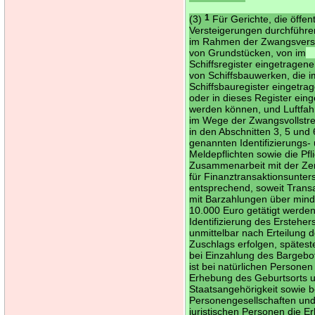
(3)
1
Für Gerichte, die öffent
Versteigerungen durchführe
im Rahmen der Zwangsvers
von Grundstücken, von im
Schiffsregister eingetragene
von Schiffsbauwerken, die i
Schiffsbauregister eingetra
oder in dieses Register ein
werden können, und Luftfa
im Wege der Zwangsvollstr
in den Abschnitten 3, 5 und 
genannten Identifizierungs-
Meldepflichten sowie die Pfli
Zusammenarbeit mit der Zent
für Finanztransaktionsunte
entsprechend, soweit Trans
mit Barzahlungen über min
10.000 Euro getätigt werde
Identifizierung des Erstehers
unmittelbar nach Erteilung 
Zuschlags erfolgen, spätest
bei Einzahlung des Bargebo
ist bei natürlichen Personen
Erhebung des Geburtsorts 
Staatsangehörigkeit sowie b
Personengesellschaften un
juristischen Personen die 