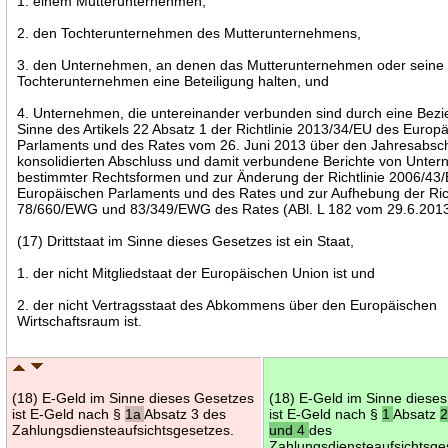
1. einem Mutterunternehmen,
2. den Tochterunternehmen des Mutterunternehmens,
3. den Unternehmen, an denen das Mutterunternehmen oder seine
Tochterunternehmen eine Beteiligung halten, und
4. Unternehmen, die untereinander verbunden sind durch eine Bez
Sinne des Artikels 22 Absatz 1 der Richtlinie 2013/34/EU des Europ
Parlaments und des Rates vom 26. Juni 2013 über den Jahresabsch
konsolidierten Abschluss und damit verbundene Berichte von Unte
bestimmter Rechtsformen und zur Änderung der Richtlinie 2006/43
Europäischen Parlaments und des Rates und zur Aufhebung der Rich
78/660/EWG und 83/349/EWG des Rates (ABl. L 182 vom 29.6.2013,
(17) Drittstaat im Sinne dieses Gesetzes ist ein Staat,
1. der nicht Mitgliedstaat der Europäischen Union ist und
2. der nicht Vertragsstaat des Abkommens über den Europäischen
Wirtschaftsraum ist.
(18) E-Geld im Sinne dieses Gesetzes
(18) E-Geld im Sinne diese
ist E-Geld nach §
1a
Absatz 3 des
ist E-Geld nach §
1
Absatz
2
Zahlungsdiensteaufsichtsgesetzes.
und 4
des
Zahlungsdiensteaufsichtsge