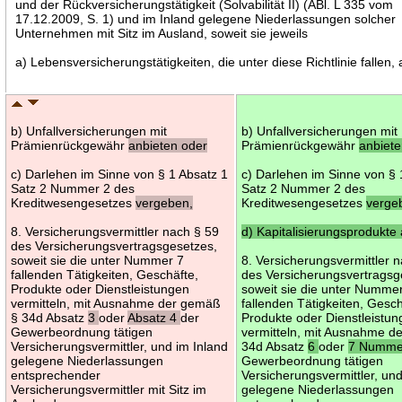
und der Rückversicherungstätigkeit (Solvabilität II) (ABl. L 335 vom
17.12.2009, S. 1) und im Inland gelegene Niederlassungen solcher
Unternehmen mit Sitz im Ausland, soweit sie jeweils
a) Lebensversicherungstätigkeiten, die unter diese Richtlinie fallen,
b) Unfallversicherungen mit
b) Unfallversicherungen mit
Prämienrückgewähr
anbieten oder
Prämienrückgewähr
anbiete
c) Darlehen im Sinne von § 1 Absatz 1
c) Darlehen im Sinne von § 
Satz 2 Nummer 2 des
Satz 2 Nummer 2 des
Kreditwesengesetzes
vergeben,
Kreditwesengesetzes
verge
8. Versicherungsvermittler nach § 59
d) Kapitalisierungsprodukte
des Versicherungsvertragsgesetzes,
soweit sie die unter Nummer 7
8. Versicherungsvermittler 
fallenden Tätigkeiten, Geschäfte,
des Versicherungsvertragsg
Produkte oder Dienstleistungen
soweit sie die unter Numme
vermitteln, mit Ausnahme der gemäß
fallenden Tätigkeiten, Gesch
§ 34d Absatz
3
oder
Absatz 4
der
Produkte oder Dienstleistu
Gewerbeordnung tätigen
vermitteln, mit Ausnahme d
Versicherungsvermittler, und im Inland
34d Absatz
6
oder
7 Numme
gelegene Niederlassungen
Gewerbeordnung tätigen
entsprechender
Versicherungsvermittler, und
Versicherungsvermittler mit Sitz im
gelegene Niederlassungen