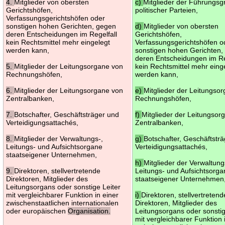
4.
Mitglieder von obersten
c)
Mitglieder der Führungs
Gerichtshöfen,
politischer Parteien,
Verfassungsgerichtshöfen oder
sonstigen hohen Gerichten, gegen
d)
Mitglieder von obersten
deren Entscheidungen im Regelfall
Gerichtshöfen,
kein Rechtsmittel mehr eingelegt
Verfassungsgerichtshöfen o
werden kann,
sonstigen hohen Gerichten,
deren Entscheidungen im Re
5.
Mitglieder der Leitungsorgane von
kein Rechtsmittel mehr eing
Rechnungshöfen,
werden kann,
6.
Mitglieder der Leitungsorgane von
e)
Mitglieder der Leitungso
Zentralbanken,
Rechnungshöfen,
7.
Botschafter, Geschäftsträger und
f)
Mitglieder der Leitungsor
Verteidigungsattachés,
Zentralbanken,
8.
Mitglieder der Verwaltungs-,
g)
Botschafter, Geschäftstr
Leitungs- und Aufsichtsorgane
Verteidigungsattachés,
staatseigener Unternehmen,
h)
Mitglieder der Verwaltung
9.
Direktoren, stellvertretende
Leitungs- und Aufsichtsorg
Direktoren, Mitglieder des
staatseigener Unternehmen
Leitungsorgans oder sonstige Leiter
mit vergleichbarer Funktion in einer
i)
Direktoren, stellvertretend
zwischenstaatlichen internationalen
Direktoren, Mitglieder des
oder europäischen
Organisation.
Leitungsorgans oder sonstig
mit vergleichbarer Funktion 