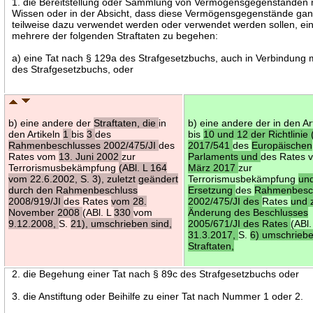
1. die Bereitstellung oder Sammlung von Vermögensgegenständen 
Wissen oder in der Absicht, dass diese Vermögensgegenstände gan
teilweise dazu verwendet werden oder verwendet werden sollen, ei
mehrere der folgenden Straftaten zu begehen:
a) eine Tat nach § 129a des Strafgesetzbuchs, auch in Verbindung 
des Strafgesetzbuchs, oder
b) eine andere der
Straftaten, die
in
b) eine andere der in den Ar
den Artikeln
1
bis
3
des
bis
10 und 12 der Richtlinie
Rahmenbeschlusses 2002/475/JI
des
2017/541
des
Europäischen
Rates vom
13. Juni 2002
zur
Parlaments und
des Rates
Terrorismusbekämpfung
(ABl. L 164
März 2017
zur
vom 22.6.2002, S. 3), zuletzt geändert
Terrorismusbekämpfung
un
durch den Rahmenbeschluss
Ersetzung
des
Rahmenbesc
2008/919/JI
des Rates
vom 28.
2002/475/JI des
Rates
und 
November 2008
(ABl. L
330
vom
Änderung des Beschlusses
9.12.2008,
S.
21), umschrieben sind,
2005/671/JI des Rates
(ABl
31.3.2017,
S.
6) umschrieb
Straftaten,
2. die Begehung einer Tat nach § 89c des Strafgesetzbuchs oder
3. die Anstiftung oder Beihilfe zu einer Tat nach Nummer 1 oder 2.