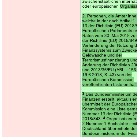
zwischenstaatlichen interna
oder europäischen
Organisa
2. Personen, die Ämter inn
welche in der nach Artikel
13 der Richtlinie (EU) 2018
Europäischen Parlaments u
Rates vom 30. Mai 2018 zu
der Richtlinie (EU) 2015/849
Verhinderung der Nutzung 
Finanzsystems zum Zwecke
Geldwäsche und der
Terrorismusfinanzierung un
Änderung der Richtlinien 2
und 2013/36/EU (ABl. L 15
19.6.2018, S. 43) von der
Europäischen Kommission
veröffentlichten Liste enthal
3
Das Bundesministerium d
Finanzen erstellt, aktualisie
übermittelt der Europäische
Kommission eine Liste gemä
Nummer 13 der Richtlinie (
2018/843.
4
Organisationen
2 Nummer 1 Buchstabe i mit 
Deutschland übermitteln d
Bundesministerium der Fin