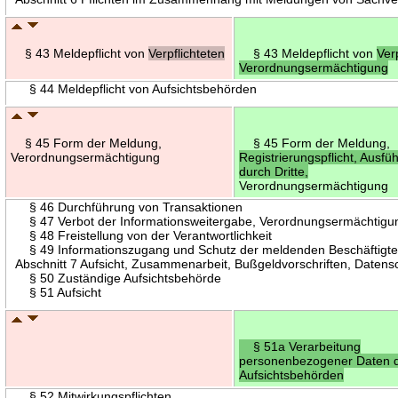
§ 43 Meldepflicht von
Verpflichteten
§ 43 Meldepflicht von
Ver
Verordnungsermächtigung
§ 44 Meldepflicht von Aufsichtsbehörden
§ 45 Form der Meldung,
§ 45 Form der Meldung,
Verordnungsermächtigung
Registrierungspflicht, Ausfü
durch Dritte,
Verordnungsermächtigung
§ 46 Durchführung von Transaktionen
§ 47 Verbot der Informationsweitergabe, Verordnungsermächtigu
§ 48 Freistellung von der Verantwortlichkeit
§ 49 Informationszugang und Schutz der meldenden Beschäftigt
Abschnitt 7 Aufsicht, Zusammenarbeit, Bußgeldvorschriften, Datens
§ 50 Zuständige Aufsichtsbehörde
§ 51 Aufsicht
§ 51a Verarbeitung
personenbezogener Daten 
Aufsichtsbehörden
§ 52 Mitwirkungspflichten