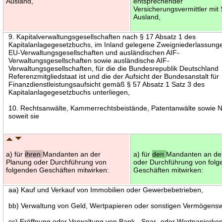
Ausland,
entsprechender
Versicherungsvermittler mit 
Ausland,
9. Kapitalverwaltungsgesellschaften nach § 17 Absatz 1 des
Kapitalanlagegesetzbuchs, im Inland gelegene Zweigniederlassung
EU-Verwaltungsgesellschaften und ausländischen AIF-
Verwaltungsgesellschaften sowie ausländische AIF-
Verwaltungsgesellschaften, für die die Bundesrepublik Deutschland
Referenzmitgliedstaat ist und die der Aufsicht der Bundesanstalt für
Finanzdienstleistungsaufsicht gemäß § 57 Absatz 1 Satz 3 des
Kapitalanlagegesetzbuchs unterliegen,
10. Rechtsanwälte, Kammerrechtsbeistände, Patentanwälte sowie N
soweit sie
a) für
ihren
Mandanten an der
a) für
den
Mandanten an de
Planung oder Durchführung von
oder Durchführung von fol
folgenden Geschäften mitwirken:
Geschäften mitwirken:
aa) Kauf und Verkauf von Immobilien oder Gewerbebetrieben,
bb) Verwaltung von Geld, Wertpapieren oder sonstigen Vermögensw
cc) Eröffnung oder Verwaltung von Bank-, Spar- oder Wertpapierkon