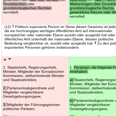
Grundstücken
oder
Mietverträgen über Grundst
grundstücksgleichen Rechten
grundstücksgleiche Rechte,
vermittelt.
gewerbliche Räume oder 
vermittelt.
(12)
1
Politisch exponierte Person im Sinne dieses Gesetzes ist jed
die ein hochrangiges wichtiges öffentliches Amt auf internationaler,
europäischer oder nationaler Ebene ausübt oder ausgeübt hat oder
öffentliches Amt unterhalb der nationalen Ebene, dessen politische
Bedeutung vergleichbar ist, ausübt oder ausgeübt hat.
2
Zu den poli
exponierten Personen gehören insbesondere
1. Staatschefs, Regierungschefs,
1.
Personen, die folgende F
Minister, Mitglieder der Europäischen
innehaben:
Kommission, stellvertretende Minister
und Staatssekretäre,
a)
Staatschefs, Regierungsc
Minister, Mitglieder der Eur
2.
Parlamentsabgeordnete und
Kommission, stellvertretend
Mitglieder vergleichbarer
und Staatssekretäre,
Gesetzgebungsorgane,
b)
Parlamentsabgeordnete 
3.
Mitglieder der Führungsgremien
Mitglieder vergleichbarer
politischer Parteien,
Gesetzgebungsorgane,