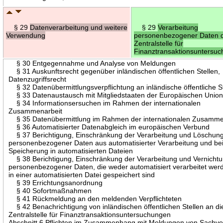
§ 29
Datenverarbeitung und weitere
§ 29
Verarbeitung
Verwendung
personenbezogener Daten d
Zentralstelle für
Finanztransaktionsuntersu
§ 30 Entgegennahme und Analyse von Meldungen
§ 31 Auskunftsrecht gegenüber inländischen öffentlichen Stellen,
Datenzugriffsrecht
§ 32 Datenübermittlungsverpflichtung an inländische öffentliche S
§ 33 Datenaustausch mit Mitgliedstaaten der Europäischen Unio
§ 34 Informationsersuchen im Rahmen der internationalen
Zusammenarbeit
§ 35 Datenübermittlung im Rahmen der internationalen Zusamme
§ 36 Automatisierter Datenabgleich im europäischen Verbund
§ 37 Berichtigung, Einschränkung der Verarbeitung und Löschun
personenbezogener Daten aus automatisierter Verarbeitung und be
Speicherung in automatisierten Dateien
§ 38 Berichtigung, Einschränkung der Verarbeitung und Vernicht
personenbezogener Daten, die weder automatisiert verarbeitet wer
in einer automatisierten Datei gespeichert sind
§ 39 Errichtungsanordnung
§ 40 Sofortmaßnahmen
§ 41 Rückmeldung an den meldenden Verpflichteten
§ 42 Benachrichtigung von inländischen öffentlichen Stellen an di
Zentralstelle für Finanztransaktionsuntersuchungen
Abschnitt 6 Pflichten im Zusammenhang mit Meldungen von Sachve