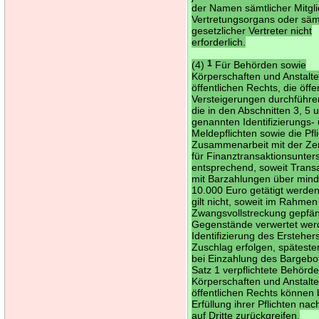
der Namen sämtlicher Mitgl
Vertretungsorgans oder säm
gesetzlicher Vertreter nicht
erforderlich.
(4)
1
Für Behörden sowie
Körperschaften und Anstalt
öffentlichen Rechts, die öffe
Versteigerungen durchführe
die in den Abschnitten 3, 5 
genannten Identifizierungs-
Meldepflichten sowie die Pfli
Zusammenarbeit mit der Zent
für Finanztransaktionsunte
entsprechend, soweit Trans
mit Barzahlungen über min
10.000 Euro getätigt werde
gilt nicht, soweit im Rahmen
Zwangsvollstreckung gepfä
Gegenstände verwertet we
Identifizierung des Erstehers
Zuschlag erfolgen, späteste
bei Einzahlung des Bargebo
Satz 1 verpflichtete Behörd
Körperschaften und Anstalt
öffentlichen Rechts können 
Erfüllung ihrer Pflichten nac
auf Dritte zurückgreifen.