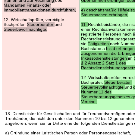
Namen und auf Rechnung
des
Übernahmen erbringen ode
Mandanten Finanz- oder
Immobilientransaktionen durchführen,
e) geschäftsmäßig Hilfeleist
Steuersachen erbringen,
12. Wirtschaftsprüfer, vereidigte
Buchprüfer,
Steuerberater
und
11.
Rechtsbeistände, die nic
Steuerbevollmächtigte,
einer Rechtsanwaltskammer
registrierte Personen nach 
Rechtsdienstleistungsgesetz
sie
Tätigkeiten
nach Numme
Buchstabe a
bis d erbringen
ausgenommen die Erbringu
Inkassodienstleistungen
im
§ 2 Absatz 2 Satz 1 des
Rechtsdienstleistungsgeset
12. Wirtschaftsprüfer, vereid
Buchprüfer,
Steuerberater,
Steuerbevollmächtigte
und
Nummer 11 des
Steuerberatungsgesetzes g
Vereine,
13. Dienstleister für Gesellschaften und für Treuhandvermögen ode
Treuhänder, die nicht den unter den Nummern 10 bis 12 genannten
angehören, wenn sie für Dritte eine der folgenden Dienstleistungen 
a) Gründung einer juristischen Person oder Personengesellschaft,