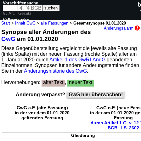
Vorschriftensuche
b
§ / Art.
Gesetz
Volltextsuche
Start
>
Inhalt GwG
>
alle Fassungen
>
Gesamtsynopse 01.01.2020
Änderungsalarm
Synopse aller Änderungen des
nur in GwG
GwG
am 01.01.2020
Diese Gegenüberstellung vergleicht die jeweils alte Fassung
(linke Spalte) mit der neuen Fassung (rechte Spalte) aller am
1. Januar 2020 durch
Artikel 1 des GwRLÄndG
geänderten
Einzelnormen. Synopsen für andere Änderungstermine finden
Sie in der
Änderungshistorie des GwG
.
Hervorhebungen:
alter Text
,
neuer Text
Änderung verpasst?
GwG hier überwachen!
GwG a.F. (alte Fassung)
GwG n.F. (neue Fas
in der vor dem 01.01.2020
in der am 01.01.2020 g
geltenden Fassung
Fassung
durch Artikel 1 G. v. 12
BGBl. I S. 2602
Gliederung