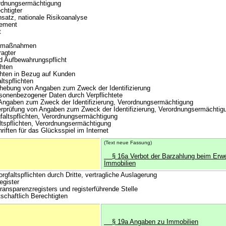
rdnungsermächtigung
chtigter
satz, nationale Risikoanalyse
gement
t
gsmaßnahmen
agter
 Aufbewahrungspflicht
hten
ichten in Bezug auf Kunden
tspflichten
rhebung von Angaben zum Zweck der Identifizierung
onenbezogener Daten durch Verpflichtete
gaben zum Zweck der Identifizierung, Verordnungsermächtigung
prüfung von Angaben zum Zweck der Identifizierung, Verordnungsermächtig
altspflichten, Verordnungsermächtigung
tspflichten, Verordnungsermächtigung
ften für das Glücksspiel im Internet
(Text neue Fassung)
§ 16a Verbot der Barzahlung beim Erwe
Immobilien
faltspflichten durch Dritte, vertragliche Auslagerung
egister
nsparenzregisters und registerführende Stelle
haftlich Berechtigten
§ 19a Angaben zu Immobilien