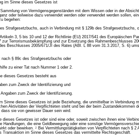
ung im Sinne dieses Gesetzes ist
der Sammlung von Vermögensgegenständen mit dem Wissen oder in der Absicht
nz oder teilweise dazu verwendet werden oder verwendet werden sollen, ein
 zu begehen:
des Strafgesetzbuchs, auch in Verbindung mit § 129b des Strafgesetzbuchs, 
 Artikeln 3, 5 bis 10 und 12 der Richtlinie (EU) 2017/541 des Europäischen P
7 zur Terrorismusbekämpfung und zur Ersetzung des Rahmenbeschlusses 20
des Beschlusses 2005/671/JI des Rates (ABl. L 88 vom 31.3.2017, S. 6) um
t nach § 89c des Strafgesetzbuchs oder
ihilfe zu einer Tat nach Nummer 1 oder 2.
nne dieses Gesetzes besteht aus
ben zum Zweck der Identifizierung und
r Angaben zum Zweck der Identifizierung.
m Sinne dieses Gesetzes ist jede Beziehung, die unmittelbar in Verbindung m
ichen Aktivitäten der Verpflichteten steht und bei der beim Zustandekommen 
dass sie von gewisser Dauer sein wird.
 dieses Gesetzes ist oder sind eine oder, soweit zwischen ihnen eine Verbin
re Handlungen, die eine Geldbewegung oder eine sonstige Vermögensversch
irkt oder bewirken.
2
Bei Vermittlungstätigkeiten von Verpflichteten nach § 2 
s Transaktion im Sinne dieses Gesetzes das vermittelte Rechtsgeschäft.