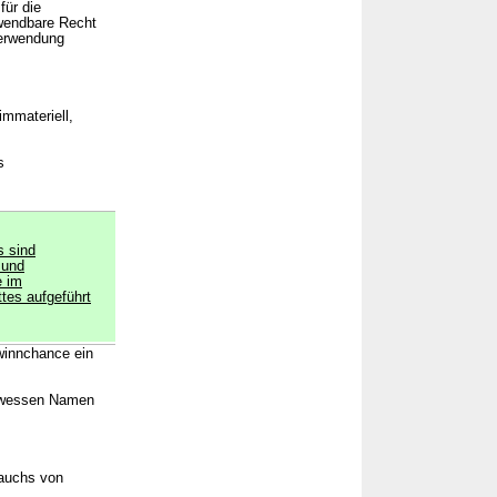
für die
nwendbare Recht
Verwendung
immateriell,
s
s sind
 und
e im
tes aufgeführt
ewinnchance ein
n wessen Namen
rauchs von