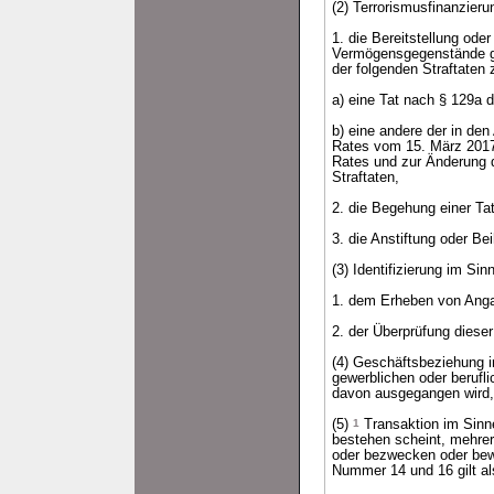
(2) Terrorismusfinanzier
1. die Bereitstellung o
Vermögensgegenstände ga
der folgenden Straftaten
a) eine Tat nach § 129a 
b) eine andere der in den
Rates vom 15. März 201
Rates und zur Änderung 
Straftaten,
2. die Begehung einer Ta
3. die Anstiftung oder Be
(3) Identifizierung im Si
1. dem Erheben von Anga
2. der Überprüfung diese
(4) Geschäftsbeziehung i
gewerblichen oder berufl
davon ausgegangen wird, 
(5)
1
Transaktion im Sinne
bestehen scheint, mehre
oder bezwecken oder bew
Nummer 14 und 16 gilt al