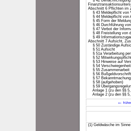
§ 42 Benachrichtigung vo
Finanztransaktionsunter
Abschnitt 6 Pflichten i
§ 43 Meldepflicht von V
§ 44 Meldepflicht von 
§ 45 Form der Meldung, 
§ 46 Durchführung von 
§ 47 Verbot der Informa
§ 48 Freistellung von de
§ 49 Informationszugan
Abschnitt 7 Aufsicht, Zu
§ 50 Zuständige Aufsic
§ 51 Aufsicht
§ 51a Verarbeitung per
§ 52 Mitwirkungspflich
§ 53 Hinweise auf Ver
§ 54 Verschwiegenheits
§ 55 Zusammenarbeit m
§ 56 Bußgeldvorschrif
§ 57 Bekanntmachung vo
§ 58 (aufgehoben)
§ 59 Übergangsregelu
Anlage 1 (zu den §§ 5, 10
Anlage 2 (zu den §§ 5, 1
←
frühe
(1) Geldwäsche im Sinne 