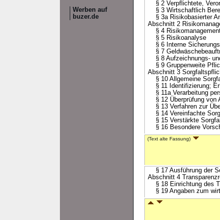
§ 2 Verpflichtete, Vero
Werben auf
§ 3 Wirtschaftlich Bere
buzer.de
§ 3a Risikobasierter An
Abschnitt 2 Risikomana
§ 4 Risikomanagemen
§ 5 Risikoanalyse
§ 6 Interne Sicherun
§ 7 Geldwäschebeauftr
§ 8 Aufzeichnungs- und
§ 9 Gruppenweite Pflic
Abschnitt 3 Sorgfaltspfl
§ 10 Allgemeine Sorgfal
§ 11 Identifizierung; E
§ 11a Verarbeitung pers
§ 12 Überprüfung von An
§ 13 Verfahren zur Über
§ 14 Vereinfachte Sorgf
§ 15 Verstärkte Sorgfal
§ 16 Besondere Vorschri
(Text alte Fassung)
§ 17 Ausführung der Sorg
Abschnitt 4 Transparenzr
§ 18 Einrichtung des Tra
§ 19 Angaben zum wirtsc