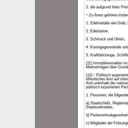
2. die aufgrund ihres Pre
2
Zu ihnen gehören insbe
1. Edelmetalle wie Gold, 
2. Edelsteine,
3. Schmuck und Uhren,
4. Kunstgegenstände und 
5. Kraftfahrzeuge, Schif
(11) Immobilienmakler im
Mietverträgen über Grun
(12)
1
Politisch exponiert
öffentliches Amt auf inte
Amt unterhalb der nation
politisch exponierten Pe
1. Personen, die folgend
a) Staatschefs, Regierun
Staatssekretäre,
b) Parlamentsabgeordnet
c) Mitglieder der Führung