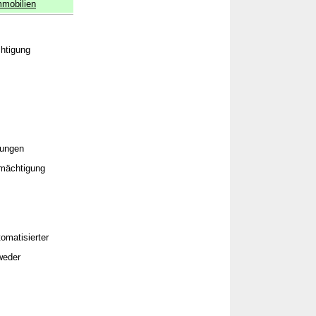
mobilien
htigung
hungen
rmächtigung
omatisierter
weder