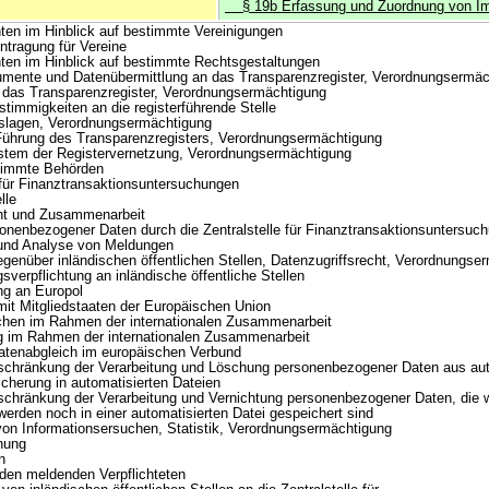
§ 19b Erfassung und Zuordnung von Im
en im Hinblick auf bestimmte Vereinigungen
tragung für Vereine
en im Hinblick auf bestimmte Rechtsgestaltungen
nte und Datenübermittlung an das Transparenzregister, Verordnungsermäc
as Transparenzregister, Verordnungsermächtigung
mmigkeiten an die registerführende Stelle
lagen, Verordnungsermächtigung
hrung des Transparenzregisters, Verordnungsermächtigung
em der Registervernetzung, Verordnungsermächtigung
timmte Behörden
e für Finanztransaktionsuntersuchungen
lle
t und Zusammenarbeit
nenbezogener Daten durch die Zentralstelle für Finanztransaktionsuntersuc
d Analyse von Meldungen
nüber inländischen öffentlichen Stellen, Datenzugriffsrecht, Verordnungse
erpflichtung an inländische öffentliche Stellen
g an Europol
 Mitgliedstaaten der Europäischen Union
hen im Rahmen der internationalen Zusammenarbeit
 im Rahmen der internationalen Zusammenarbeit
tenabgleich im europäischen Verbund
chränkung der Verarbeitung und Löschung personenbezogener Daten aus aut
icherung in automatisierten Dateien
chränkung der Verarbeitung und Vernichtung personenbezogener Daten, die 
 werden noch in einer automatisierten Datei gespeichert sind
on Informationsersuchen, Statistik, Verordnungsermächtigung
nung
n
n meldenden Verpflichteten