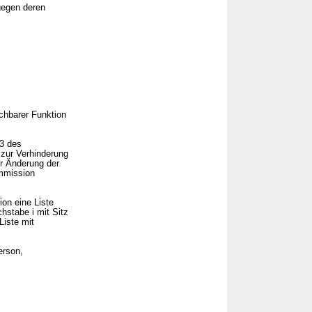
gegen deren
ichbarer Funktion
43 des
zur Verhinderung
r Änderung der
ommission
on eine Liste
stabe i mit Sitz
Liste mit
erson,