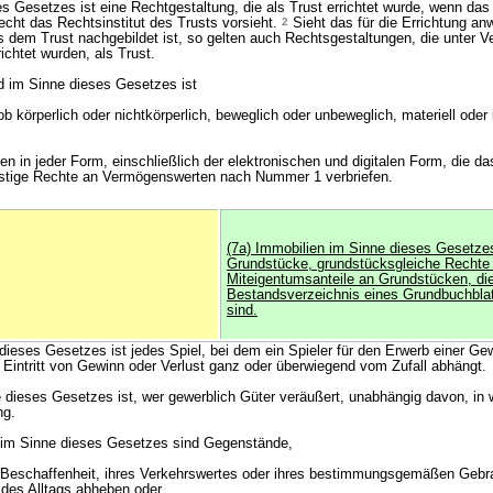
s Gesetzes ist eine Rechtgestaltung, die als Trust errichtet wurde, wenn das 
cht das Rechtsinstitut des Trusts vorsieht.
2
Sieht das für die Errichtung a
das dem Trust nachgebildet ist, so gelten auch Rechtsgestaltungen, die unter 
ichtet wurden, als Trust.
 im Sinne dieses Gesetzes ist
b körperlich oder nichtkörperlich, beweglich oder unbeweglich, materiell oder 
en in jeder Form, einschließlich der elektronischen und digitalen Form, die da
stige Rechte an Vermögenswerten nach Nummer 1 verbriefen.
(7a) Immobilien im Sinne dieses Gesetze
Grundstücke, grundstücksgleiche Rechte
Miteigentumsanteile an Grundstücken, di
Bestandsverzeichnis eines Grundbuchblat
sind.
 dieses Gesetzes ist jedes Spiel, bei dem ein Spieler für den Erwerb einer G
r Eintritt von Gewinn oder Verlust ganz oder überwiegend vom Zufall abhängt.
e dieses Gesetzes ist, wer gewerblich Güter veräußert, unabhängig davon, i
ng.
im Sinne dieses Gesetzes sind Gegenstände,
er Beschaffenheit, ihres Verkehrswertes oder ihres bestimmungsgemäßen Geb
es Alltags abheben oder