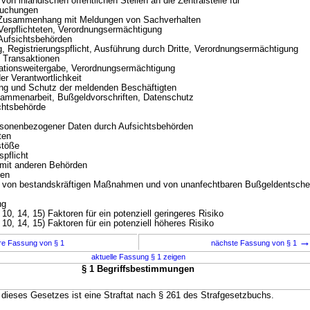
n inländischen öffentlichen Stellen an die Zentralstelle für
suchungen
m Zusammenhang mit Meldungen von Sachverhalten
erpflichteten, Verordnungsermächtigung
Aufsichtsbehörden
Registrierungspflicht, Ausführung durch Dritte, Verordnungsermächtigung
Transaktionen
tionsweitergabe, Verordnungsermächtigung
r Verantwortlichkeit
g und Schutz der meldenden Beschäftigten
sammenarbeit, Bußgeldvorschriften, Datenschutz
htsbehörde
sonenbezogener Daten durch Aufsichtsbehörden
ten
stöße
pflicht
it anderen Behörden
ten
n bestandskräftigen Maßnahmen und von unanfechtbaren Bußgeldentsche
ng
, 14, 15) Faktoren für ein potenziell geringeres Risiko
0, 14, 15) Faktoren für ein potenziell höheres Risiko
re Fassung von § 1
nächste Fassung von § 1
aktuelle Fassung § 1 zeigen
§ 1 Begriffsbestimmungen
dieses Gesetzes ist eine Straftat nach § 261 des Strafgesetzbuchs.