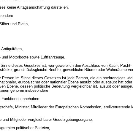
ises keine Alltagsanschaffung darstellen.
sondere
Silber und Platin,
Antiquitäten,
fe und Motorboote sowie Luftfahrzeuge.
 Sinne dieses Gesetzes ist, wer gewerblich den Abschluss von Kauf-, Pacht- 
dstücke, grundstücksgleiche Rechte, gewerbliche Räume oder Wohnräume verm
e Person im Sinne dieses Gesetzes ist jede Person, die ein hochrangiges wic
rnationaler, europäischer oder nationaler Ebene ausübt oder ausgeübt hat oder 
alen Ebene, dessen politische Bedeutung vergleichbar ist, ausübt oder ausge
rsonen gehören insbesondere
e Funktionen innehaben:
gschefs, Minister, Mitglieder der Europäischen Kommission, stellvertretende 
e und Mitglieder vergleichbarer Gesetzgebungsorgane,
sgremien politischer Parteien,