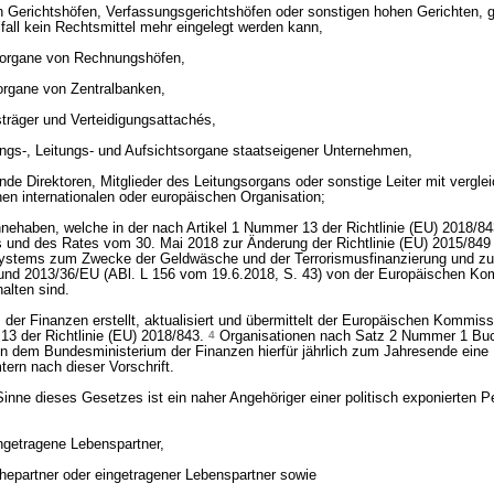
en Gerichtshöfen, Verfassungsgerichtshöfen oder sonstigen hohen Gerichten, 
all kein Rechtsmittel mehr eingelegt werden kann,
gsorgane von Rechnungshöfen,
sorgane von Zentralbanken,
sträger und Verteidigungsattachés,
tungs-, Leitungs- und Aufsichtsorgane staatseigener Unternehmen,
etende Direktoren, Mitglieder des Leitungsorgans oder sonstige Leiter mit vergle
hen internationalen oder europäischen Organisation;
nnehaben, welche in der nach Artikel 1 Nummer 13 der Richtlinie (EU) 2018/8
 und des Rates vom 30. Mai 2018 zur Änderung der Richtlinie (EU) 2015/849 
ystems zum Zwecke der Geldwäsche und der Terrorismusfinanzierung und zu
 und 2013/36/EU (ABl. L 156 vom 19.6.2018, S. 43) von der Europäischen K
halten sind.
er Finanzen erstellt, aktualisiert und übermittelt der Europäischen Kommissi
3 der Richtlinie (EU) 2018/843.
4
Organisationen nach Satz 2 Nummer 1 Buch
ln dem Bundesministerium der Finanzen hierfür jährlich zum Jahresende eine 
tern nach dieser Vorschrift.
Sinne dieses Gesetzes ist ein naher Angehöriger einer politisch exponierten P
ingetragene Lebenspartner,
hepartner oder eingetragener Lebenspartner sowie