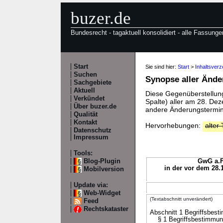
buzer.de
Bundesrecht - tagaktuell konsolidiert - alle Fassunge
Start
Sie sind hier:
Start
>
Inhaltsver
Suchen
Synopse aller Änd
Sachgebiete
Aktuell
Diese Gegenüberstellung 
Verkündet
Spalte) aller am 28. D
Über buzer.de
andere Änderungstermine
Qualität
Kontakt
Hervorhebungen:
alter 
Datenschutz
Impressum
Tools:
Blog-Plugin
GwG a.F
in der vor dem 28.
Mobilversion
Update via:
Web-Widget
(Textabschnitt unverändert)
Feed
Rechtskataster
Abschnitt 1 Begriffsbesti
§ 1 Begriffsbestimmun