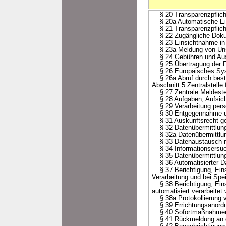
§ 20 Transparenzpflicht
§ 20a Automatische Ein
§ 21 Transparenzpflicht
§ 22 Zugängliche Dokume
§ 23 Einsichtnahme in d
§ 23a Meldung von Unsti
§ 24 Gebühren und Aus
§ 25 Übertragung der Fü
§ 26 Europäisches Syst
§ 26a Abruf durch bes
Abschnitt 5 Zentralstell
§ 27 Zentrale Meldeste
§ 28 Aufgaben, Aufsich
§ 29 Verarbeitung perso
§ 30 Entgegennahme un
§ 31 Auskunftsrecht gege
§ 32 Datenübermittlungsv
§ 32a Datenübermittlun
§ 33 Datenaustausch mit
§ 34 Informationsersuc
§ 35 Datenübermittlung
§ 36 Automatisierter Da
§ 37 Berichtigung, Eins
Verarbeitung und bei Spe
§ 38 Berichtigung, Eins
automatisiert verarbeitet
§ 38a Protokollierung v
§ 39 Errichtungsanord
§ 40 Sofortmaßnahme
§ 41 Rückmeldung an de