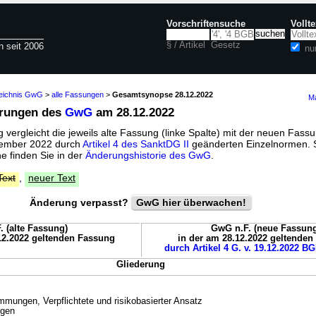
Vorschriftensuche
Vollt
§ / Artikel
Gesetz
n seit 2006
nu
zeichnis GwG
>
alle Fassungen
>
Gesamtsynopse 28.12.2022
Ma
erungen des
GwG
am 28.12.2022
vergleicht die jeweils alte Fassung (linke Spalte) mit der neuen Fassu
ezember 2022 durch
Artikel 4 des SanktDG II
geänderten Einzelnormen. 
 finden Sie in der
Änderungshistorie des GwG
.
Text
,
neuer Text
Änderung verpasst?
GwG hier überwachen!
. (alte Fassung)
GwG n.F. (neue Fassung
12.2022 geltenden Fassung
in der am 28.12.2022 geltende
durch Artikel 4 G. v. 19.12.2022 BG
Gliederung
mmungen, Verpflichtete und risikobasierter Ansatz
gen