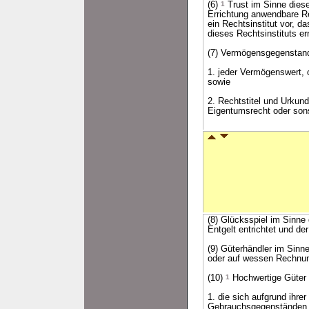
(6)
1
Trust im Sinne diese
Errichtung anwendbare Re
ein Rechtsinstitut vor, 
dieses Rechtsinstituts err
(7) Vermögensgegenstand
1. jeder Vermögenswert, o
sowie
2. Rechtstitel und Urkund
Eigentumsrecht oder son
(8) Glücksspiel im Sinne
Entgelt entrichtet und de
(9) Güterhändler im Sinn
oder auf wessen Rechnu
(10)
1
Hochwertige Güter 
1. die sich aufgrund ihr
Gebrauchsgegenständen d