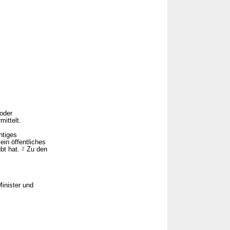
oder
ittelt.
htiges
ein öffentliches
übt hat.
2
Zu den
Minister und