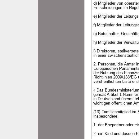
d) Mitglieder von oberst
Entscheidungen im Regelf
e) Mitglieder der Leitun
f) Mitglieder der Leitung
g) Botschafter, Geschäft
h) Mitglieder der Verwal
i) Direktoren, stellvertr
in einer zwischenstaatlic
2. Personen, die Ämter i
Europäischen Parlaments
der Nutzung des Finanzs
Richtlinien 2009/138/EG
veröffentlichten Liste ent
3
Das Bundesministerium d
gemäß Artikel 1 Nummer 1
in Deutschland übermitte
wichtigen öffentlichen Äm
(13) Familienmitglied im 
insbesondere
1. der Ehepartner oder e
2. ein Kind und dessen E