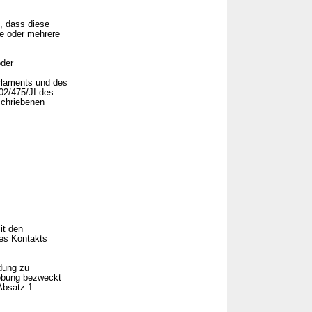
, dass diese
e oder mehrere
oder
arlaments und des
02/475/JI des
schriebenen
it den
des Kontakts
dung zu
iebung bezweckt
Absatz 1