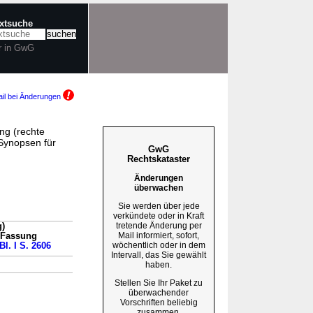
extsuche
r in GwG
il bei Änderungen
ng (rechte
Synopsen für
GwG
Rechtskataster
Änderungen
überwachen
Sie werden über jede
verkündete oder in Kraft
tretende Änderung per
)
Mail informiert, sofort,
n Fassung
wöchentlich oder in dem
Bl. I S. 2606
Intervall, das Sie gewählt
haben.
Stellen Sie Ihr Paket zu
überwachender
Vorschriften beliebig
zusammen.