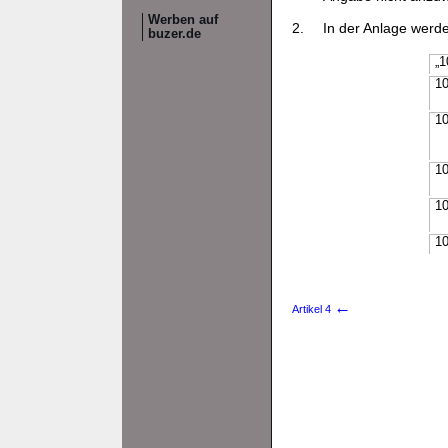
Werben auf
2.
In der Anlage werde
buzer.de
„1
10
10
10
10
10
←
Artikel 4