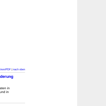
cken/PDF
|
nach oben
nderung
aten in
und in