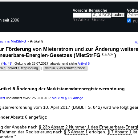
Vorschriftensuche
Vollt
§ / Artikel
Gesetz
n seit 2006
nu
eichnis MietStrFG
>
Artikel 5
Ma
 zur Förderung von Mieterstrom und zur Änderung weitere
rneuerbare-Energien-Gesetzes (MietStrFG
k.a.Abk.
)
2
(
Nr. 49
); Geltung ab 25.07.2017, abweichend siehe
Artikel 6
n / Entwurf / Begründung
|
wird in 6 Vorschriften zitiert
Artikel 5 Änderung der Marktstammdatenregisterverordnung
iert
und ändert mWv. 25. Juli 2017
MaStRV
§ 18
,
Anlage
isterverordnung
vom
10. April 2017 (BGBl. I S. 842
) wird wie folgt geä
ender Absatz 6 angefügt:
ung der Angabe nach
§ 23b Absatz 2 Nummer 1 des Erneuerbare-Energ
 Rahmen der Registrierung nach
§ 5 Absatz 1
erfolgen.
§ 7 Absatz 1
ist
wenden."