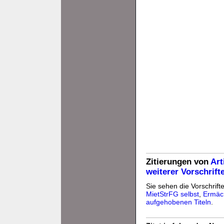
Zitierungen von
Art
weiterer Vorschrif
Sie sehen die Vorschrifte
MietStrFG selbst
,
Ermäc
aufgehobenen Titeln
.