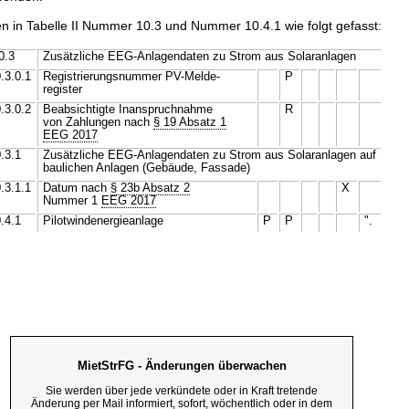
n in Tabelle II Nummer 10.3 und Nummer 10.4.1 wie folgt gefasst:
0.3
Zusätzliche EEG-Anlagendaten zu Strom aus Solaranlagen
.3.0.1
Registrierungsnummer PV-Melde-
P
register
.3.0.2
Beabsichtigte Inanspruchnahme
R
von Zahlungen nach
§ 19 Absatz 1
EEG 2017
.3.1
Zusätzliche EEG-Anlagendaten zu Strom aus Solaranlagen auf
baulichen Anlagen (Gebäude, Fassade)
.3.1.1
Datum nach
§ 23b Absatz 2
X
Nummer 1
EEG 2017
.4.1
Pilotwindenergieanlage
P
P
".
MietStrFG - Änderungen überwachen
Sie werden über jede verkündete oder in Kraft tretende
Änderung per Mail informiert, sofort, wöchentlich oder in dem