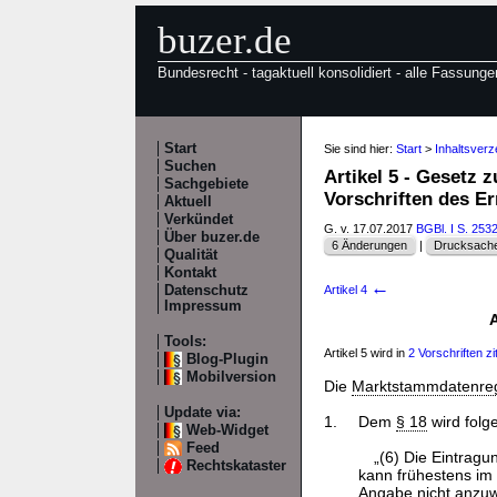
buzer.de
Bundesrecht - tagaktuell konsolidiert - alle Fassunge
Start
Sie sind hier:
Start
>
Inhaltsverz
Suchen
Artikel 5 - Gesetz
Sachgebiete
Vorschriften des E
Aktuell
Verkündet
G. v. 17.07.2017
BGBl. I S. 253
Über buzer.de
6 Änderungen
|
Drucksache
Qualität
Kontakt
←
Datenschutz
Artikel 4
Impressum
Tools:
Artikel 5 wird in
2 Vorschriften zit
Blog-Plugin
Mobilversion
Die
Marktstammdatenreg
Update via:
1.
Dem
§ 18
wird folg
Web-Widget
Feed
„(6) Die Eintrag
Rechtskataster
kann frühestens im
Angabe nicht anzu