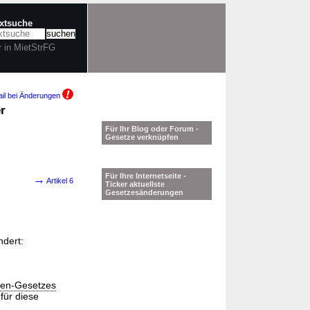
extsuche
r in MietStrFG
il bei Änderungen
r
Für Ihr Blog oder Forum -
Gesetze verknüpfen
Für Ihre Internetseite -
→
Artikel 6
Ticker aktuellste
Gesetzesänderungen
ndert:
ien-Gesetzes
 für diese