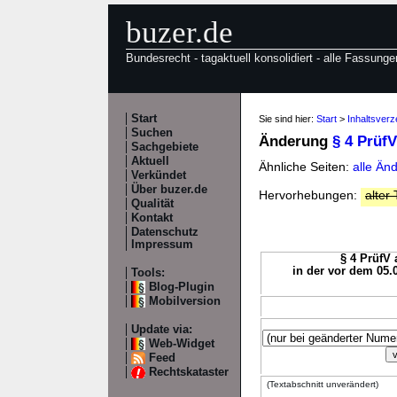
buzer.de
Bundesrecht - tagaktuell konsolidiert - alle Fassunge
Start
Sie sind hier:
Start
>
Inhaltsverz
Suchen
Änderung
§ 4 PrüfV
Sachgebiete
Aktuell
Ähnliche Seiten:
alle Än
Verkündet
Über buzer.de
Hervorhebungen:
alter 
Qualität
Kontakt
Datenschutz
Impressum
§ 4 PrüfV 
in der vor dem 05.
Tools:
Blog-Plugin
Mobilversion
Update via:
Web-Widget
Feed
Rechtskataster
(Textabschnitt unverändert)