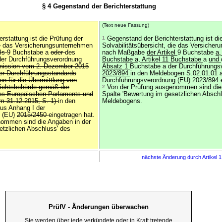
§ 4 Gegenstand der Berichterstattung
(Text neue Fassung)
rstattung ist die Prüfung der
1
Gegenstand der Berichterstattung ist di
die das Versicherungsunternehmen
Solvabilitätsübersicht, die das Versiche
els
9 Buchstabe a
oder
des
nach Maßgabe
der Artikel
9 Buchstabe
a,
der Durchführungsverordnung
Buchstabe a, Artikel 11 Buchstabe
a
und
mission vom 2. Dezember 2015
Absatz 1
Buchstabe a der Durchführungs
er Durchführungsstandards
2023/894
in den Meldebogen S.02.01.01 
en für die Übermittlung von
Durchführungsverordnung (EU)
2023/894
sichtsbehörde gemäß der
2
Von der Prüfung ausgenommen sind die 
des Europäischen Parlaments und
Spalte 'Bewertung im gesetzlichen Abschl
m 31.12.2015, S. 1)
in den
Meldebogens.
us Anhang I der
g (EU)
2015/2450
eingetragen hat.
ommen sind die Angaben in der
etzlichen Abschluss' des
nächste Änderung durch Artikel 
PrüfV - Änderungen überwachen
Sie werden über jede verkündete oder in Kraft tretende