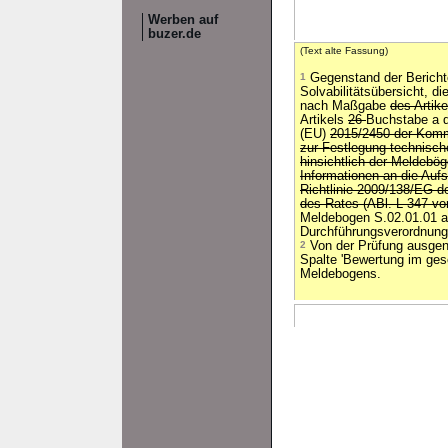
Werben auf
buzer.de
(Text alte Fassung)
1
Gegenstand der Berichte
Solvabilitätsübersicht, 
nach Maßgabe
des Artik
Artikels
26
Buchstabe a 
(EU)
2015/2450 der Kom
zur Festlegung technisch
hinsichtlich der Meldebög
Informationen an die Auf
Richtlinie 2009/138/EG 
des Rates (ABl. L 347 vo
Meldebogen S.02.01.01 a
Durchführungsverordnun
2
Von der Prüfung ausgen
Spalte 'Bewertung im ges
Meldebogens.