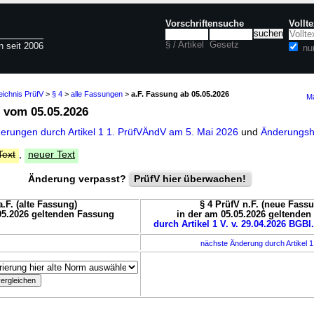
Vorschriftensuche
Vollt
§ / Artikel
Gesetz
n seit 2006
nu
eichnis PrüfV
>
§ 4
>
alle Fassungen
>
a.F. Fassung ab 05.05.2026
Ma
vom 05.05.2026
derungen durch Artikel 1 1. PrüfVÄndV am 5. Mai 2026
und
Änderungshi
Text
,
neuer Text
Änderung verpasst?
PrüfV hier überwachen!
a.F. (alte Fassung)
§ 4 PrüfV n.F. (neue Fass
05.2026 geltenden Fassung
in der am 05.05.2026 geltende
durch Artikel 1 V. v. 29.04.2026 BGBl.
nächste Änderung durch Artikel 