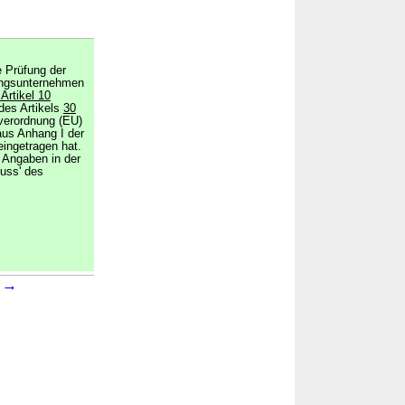
e Prüfung der
rungsunternehmen
 Artikel 10
des Artikels
30
verordnung (EU)
aus Anhang I der
eingetragen hat.
Angaben in der
uss' des
→
1