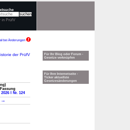
extsuche
r in PrüfV
il bei Änderungen
storie der PrüfV
Für Ihr Blog oder Forum -
Gesetze verknüpfen
Für Ihre Internetseite -
Ticker aktuellste
Gesetzesänderungen
ung)
n Fassung
 2026 I Nr. 124
→
1