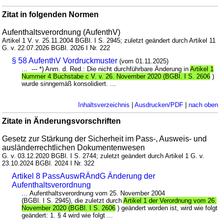
Zitat in folgenden Normen
Aufenthaltsverordnung (AufenthV)
Artikel 1 V. v. 25.11.2004 BGBl. I S. 2945; zuletzt geändert durch Artikel 11
G. v. 22.07.2026 BGBl. 2026 I Nr. 222
§ 58 AufenthV Vordruckmuster
(vom 01.11.2025)
... --- *) Anm. d. Red.: Die nicht durchführbare Änderung in
Artikel 1
Nummer 4 Buchstabe c V. v. 26. November 2020 (BGBl. I S. 2606
)
wurde sinngemäß konsolidiert. ...
Inhaltsverzeichnis
|
Ausdrucken/PDF
|
nach oben
Zitate in Änderungsvorschriften
Gesetz zur Stärkung der Sicherheit im Pass-, Ausweis- und
ausländerrechtlichen Dokumentenwesen
G. v. 03.12.2020 BGBl. I S. 2744; zuletzt geändert durch Artikel 1 G. v.
23.10.2024 BGBl. 2024 I Nr. 322
Artikel 8 PassAuswRÄndG Änderung der
Aufenthaltsverordnung
... Aufenthaltsverordnung vom 25. November 2004
(BGBl. I S. 2945), die zuletzt durch
Artikel 1 der Verordnung vom 26.
November 2020 (BGBl. I S. 2606
) geändert worden ist, wird wie folgt
geändert: 1. § 4 wird wie folgt ...