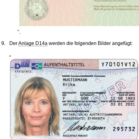
".
9.
Der
Anlage D14a
werden die folgenden Bilder angefügt:
„