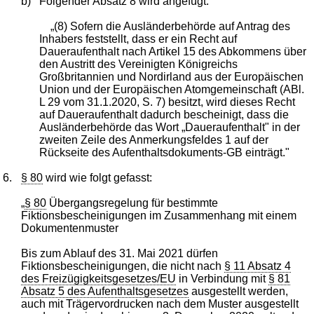
b)
Folgender Absatz 8 wird angefügt:
„(8) Sofern die Ausländerbehörde auf Antrag des
Inhabers feststellt, dass er ein Recht auf
Daueraufenthalt nach Artikel 15 des Abkommens über
den Austritt des Vereinigten Königreichs
Großbritannien und Nordirland aus der Europäischen
Union und der Europäischen Atomgemeinschaft (ABl.
L 29 vom 31.1.2020, S. 7) besitzt, wird dieses Recht
auf Daueraufenthalt dadurch bescheinigt, dass die
Ausländerbehörde das Wort „Daueraufenthalt" in der
zweiten Zeile des Anmerkungsfeldes 1 auf der
Rückseite des Aufenthaltsdokuments-GB einträgt."
6.
§ 80
wird wie folgt gefasst:
„
§ 80
Übergangsregelung für bestimmte
Fiktionsbescheinigungen im Zusammenhang mit einem
Dokumentenmuster
Bis zum Ablauf des 31. Mai 2021 dürfen
Fiktionsbescheinigungen, die nicht nach
§ 11 Absatz 4
des Freizügigkeitsgesetzes/EU
in Verbindung mit
§ 81
Absatz 5 des Aufenthaltsgesetzes
ausgestellt werden,
auch mit Trägervordrucken nach dem Muster ausgestellt