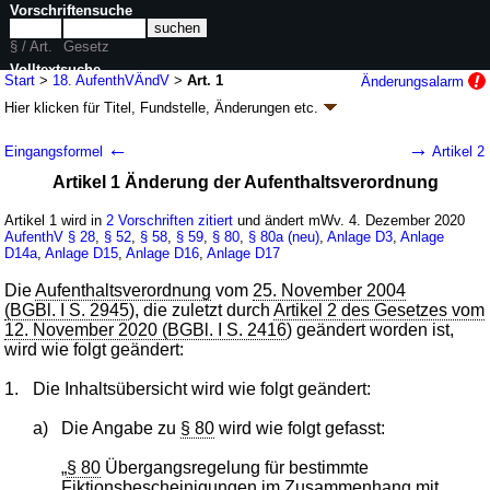
Vorschriftensuche
§ / Art.
Gesetz
Volltextsuche
Start
>
18. AufenthVÄndV
>
Art. 1
Änderungsalarm
Hier klicken für
Titel, Fundstelle, Änderungen
etc.
nur in 18. AufenthVÄndV
Artikel 1 - Achtzehnte Verordnung zur
←
→
Eingangsformel
Artikel 2
Änderung der Aufenthaltsverordnung (18.
Artikel 1 Änderung der Aufenthaltsverordnung
AufenthVÄndV)
V. v. 26.11.2020
BGBl. I S. 2606
(
Nr. 57
); Geltung ab 04.12.2020
Artikel 1 wird in
2 Vorschriften zitiert
und ändert mWv. 4. Dezember 2020
AufenthV
§ 28
,
§ 52
,
§ 58
,
§ 59
,
§ 80
,
§ 80a (neu)
,
Anlage D3
,
Anlage
1 Änderung
|
Drucksachen / Entwurf / Begründung
|
D14a
,
Anlage D15
,
Anlage D16
,
Anlage D17
wird in 2 Vorschriften zitiert
Die
Aufenthaltsverordnung
vom
25. November 2004
(BGBl. I S. 2945
), die zuletzt durch
Artikel 2 des Gesetzes vom
12. November 2020 (BGBl. I S. 2416
) geändert worden ist,
wird wie folgt geändert:
1.
Die Inhaltsübersicht wird wie folgt geändert:
a)
Die Angabe zu
§ 80
wird wie folgt gefasst:
„
§ 80
Übergangsregelung für bestimmte
Fiktionsbescheinigungen im Zusammenhang mit