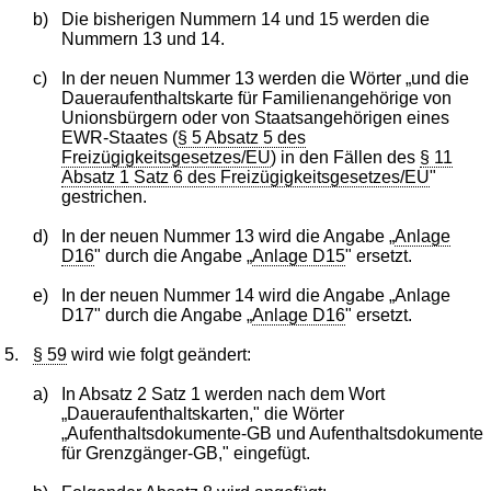
b)
Die bisherigen Nummern 14 und 15 werden die
Nummern 13 und 14.
c)
In der neuen Nummer 13 werden die Wörter „und die
Daueraufenthaltskarte für Familienangehörige von
Unionsbürgern oder von Staatsangehörigen eines
EWR-Staates (
§ 5 Absatz 5 des
Freizügigkeitsgesetzes/EU
) in den Fällen des
§ 11
Absatz 1 Satz 6 des Freizügigkeitsgesetzes/EU
"
gestrichen.
d)
In der neuen Nummer 13 wird die Angabe „
Anlage
D16
" durch die Angabe „
Anlage D15
" ersetzt.
e)
In der neuen Nummer 14 wird die Angabe „Anlage
D17" durch die Angabe „
Anlage D16
" ersetzt.
5.
§ 59
wird wie folgt geändert:
a)
In Absatz 2 Satz 1 werden nach dem Wort
„Daueraufenthaltskarten," die Wörter
„Aufenthaltsdokumente-GB und Aufenthaltsdokumente
für Grenzgänger-GB," eingefügt.