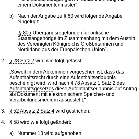
einem Dokumentenmuster".
b)
Nach der Angabe zu
§ 80
wird folgende Angabe
eingefügt:
„
§ 80a
Übergangsregelungen für britische
Staatsangehörige im Zusammenhang mit dem Austritt
des Vereinigten Königreichs Großbritannien und
Nordirland aus der Europäischen Union".
2.
§ 28 Satz 2
wird wie folgt gefasst:
„Soweit in dem Abkommen vorgesehen ist, dass das
Aufenthaltsrecht durch eine Aufenthaltserlaubnis
bescheinigt wird, wird nach
§ 78 Absatz 1 Satz 2 des
Aufenthaltsgesetzes
diese Aufenthaltserlaubnis auf Antrag
als Dokument mit elektronischem Speicher- und
Verarbeitungsmedium ausgestellt."
3.
§ 52 Absatz 2 Satz 4
wird gestrichen.
4.
§ 58
wird wie folgt geändert:
a)
Nummer 13 wird aufgehoben.