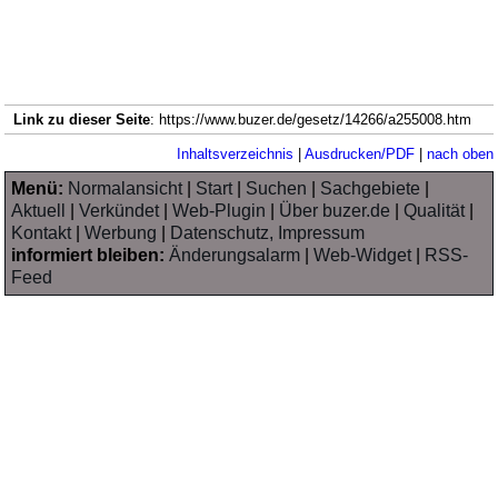
Link zu dieser Seite
: https://www.buzer.de/gesetz/14266/a255008.htm
Inhaltsverzeichnis
|
Ausdrucken/PDF
|
nach oben
Menü:
Normalansicht
|
Start
|
Suchen
|
Sachgebiete
|
Aktuell
|
Verkündet
|
Web-Plugin
|
Über buzer.de
|
Qualität
|
Kontakt
|
Werbung
|
Datenschutz, Impressum
informiert bleiben:
Änderungsalarm
|
Web-Widget
|
RSS-
Feed