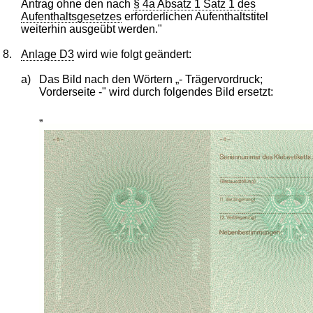
Antrag ohne den nach
§ 4a Absatz 1 Satz 1 des
Aufenthaltsgesetzes
erforderlichen Aufenthaltstitel
weiterhin ausgeübt werden."
8.
Anlage D3
wird wie folgt geändert:
a)
Das Bild nach den Wörtern „- Trägervordruck;
Vorderseite -" wird durch folgendes Bild ersetzt:
„