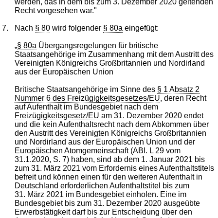
werden, das in dem bis zum 3. Dezember 2020 geltenden
Recht vorgesehen war."
7.
Nach
§ 80
wird folgender
§ 80a
eingefügt:
„
§ 80a
Übergangsregelungen für britische
Staatsangehörige im Zusammenhang mit dem Austritt des
Vereinigten Königreichs Großbritannien und Nordirland
aus der Europäischen Union
Britische Staatsangehörige im Sinne des
§ 1 Absatz 2
Nummer 6 des Freizügigkeitsgesetzes/EU
, deren Recht
auf Aufenthalt im Bundesgebiet nach dem
Freizügigkeitsgesetz/EU
am 31. Dezember 2020 endet
und die kein Aufenthaltsrecht nach dem Abkommen über
den Austritt des Vereinigten Königreichs Großbritannien
und Nordirland aus der Europäischen Union und der
Europäischen Atomgemeinschaft (ABl. L 29 vom
31.1.2020, S. 7) haben, sind ab dem 1. Januar 2021 bis
zum 31. März 2021 vom Erfordernis eines Aufenthaltstitels
befreit und können einen für den weiteren Aufenthalt in
Deutschland erforderlichen Aufenthaltstitel bis zum
31. März 2021 im Bundesgebiet einholen. Eine im
Bundesgebiet bis zum 31. Dezember 2020 ausgeübte
Erwerbstätigkeit darf bis zur Entscheidung über den