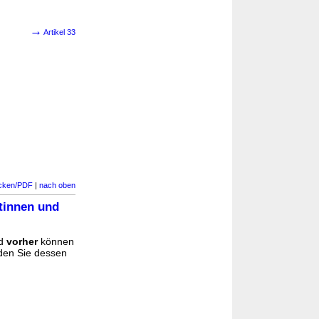
→
Artikel 33
cken/PDF
|
nach oben
atinnen und
d
vorher
können
nden Sie dessen