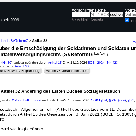
Vorschriftensuche
Vollt
§ / Artikel
Gesetz
n seit 2006
nu
zeichnis SVReformG
>
Artikel 32
Ma
 über die Entschädigung der Soldatinnen und Soldaten u
ldatenversorgungsrechts (SVReformG
k.a.Abk.
)
2
(
Nr. 60
); zuletzt geändert durch
Artikel 15
G. v. 18.12.2024
BGBl. 2024 I Nr. 423
hend siehe
Artikel 90
en / Entwurf / Begründung
|
wird in 75 Vorschriften zitiert
Artikel 32 Änderung des Ersten Buches Sozialgesetzbuch
, wird in
2 Vorschriften zitiert
und ändert mWv. 1. Januar 2025
SGB I
§ 24
,
§ 24a (neu)
,
§ 29
,
esetzbuch
- Allgemeiner Teil - (Artikel I des Gesetzes vom 11. Dezembe
letzt durch
Artikel 15 des Gesetzes vom 3. Juni 2021 (BGBl. I S. 1309
) 
rt:
 wird wie folgt geändert: