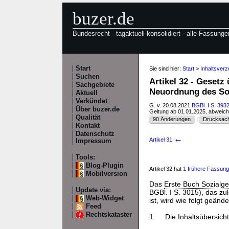
buzer.de
Bundesrecht - tagaktuell konsolidiert - alle Fassunge
Start
Sie sind hier:
Start
>
Inhaltsver
Suchen
Artikel 32 - Gesetz
Sachgebiete
Neuordnung des So
Aktuell
Verkündet
G. v. 20.08.2021
BGBl. I S. 393
Über buzer.de
Geltung ab 01.01.2025, abweic
Qualität
90 Änderungen
|
Drucksach
Kontakt
Datenschutz
←
Artikel 31
Impressum
Tools:
Blog-Plugin
Artikel 32 hat
1 frühere Fassung
Mobilversion
Das
Erste Buch Sozialg
Update via:
BGBl. I S. 3015), das zu
Web-Widget
ist, wird wie folgt geände
Feed
Rechtskataster
1.
Die Inhaltsübersicht