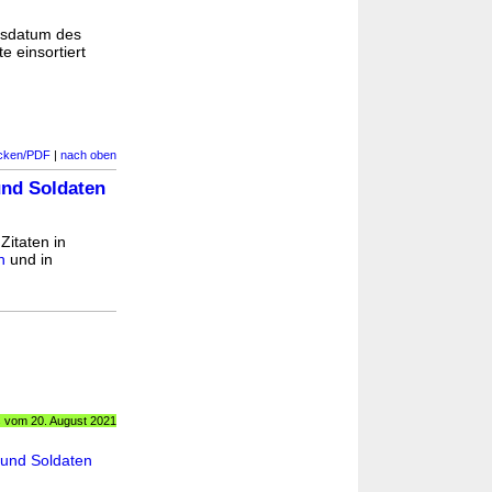
gsdatum des
e einsortiert
cken/PDF
|
nach oben
und Soldaten
Zitaten in
n
und in
s vom 20. August 2021
 und Soldaten