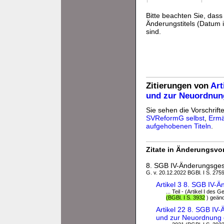
Bitte beachten Sie, da
Änderungstitels (Datum i
sind.
Zitierungen von
Art
und zur Neuordnun
Sie sehen die Vorschrifte
SVReformG selbst
,
Ermä
aufgehobenen Titeln
.
Zitate in Änderungsvor
8. SGB IV-Änderungsges
G. v. 20.12.2022 BGBl. I S. 2759
Artikel 3 8. SGB IV-
... Teil - (Artikel I de
(BGBl. I S. 3932
) geände
Artikel 22 8. SGB IV
und zur Neuordnung 