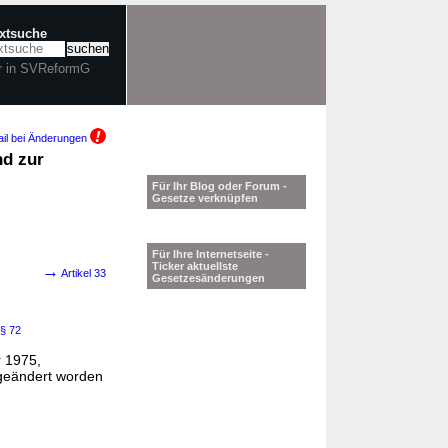
extsuche
r in SVReformG
il bei Änderungen
nd zur
Für Ihr Blog oder Forum -
Gesetze verknüpfen
Für Ihre Internetseite -
Ticker aktuellste
→
Artikel 33
Gesetzesänderungen
§ 72
r 1975,
geändert worden