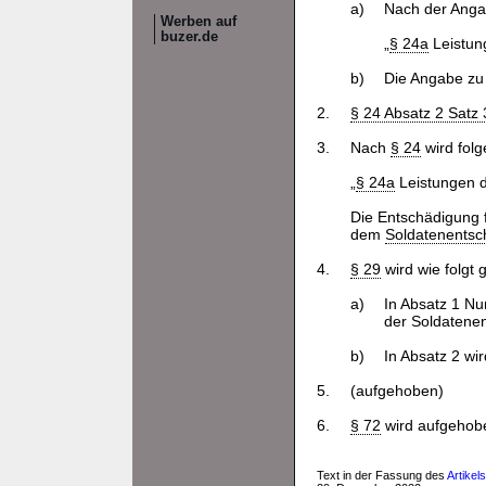
a)
Nach der Ang
Werben auf
buzer.de
„
§ 24a
Leistun
b)
Die Angabe z
2.
§ 24 Absatz 2 Satz 
3.
Nach
§ 24
wird fol
„
§ 24a
Leistungen d
Die Entschädigung f
dem
Soldatenentsc
4.
§ 29
wird wie folgt 
a)
In Absatz 1 N
der Soldatenen
b)
In Absatz 2 wi
5.
(aufgehoben)
6.
§ 72
wird aufgehob
Text in der Fassung des
Artikel