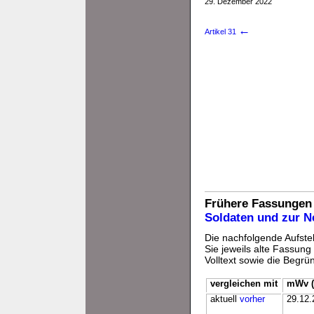
29. Dezember 2022
←
Artikel 31
Frühere Fassungen
Soldaten und zur 
Die nachfolgende Aufstel
Sie jeweils alte Fassun
Volltext sowie die Begr
vergleichen mit
mWv (
aktuell
vorher
29.12.