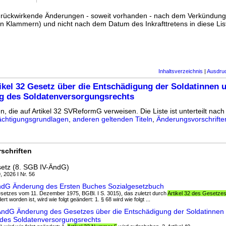
ss rückwirkende Änderungen - soweit vorhanden - nach dem Verkündun
n Klammern) und nicht nach dem Datum des Inkrafttretens in diese List
Inhaltsverzeichnis
|
Ausdru
ikel 32 Gesetz über die Entschädigung der Soldatinnen 
g des Soldatenversorgungsrechts
n, die auf Artikel 32 SVReformG verweisen. Die Liste ist unterteilt nach 
chtigungsgrundlagen
,
anderen geltenden Titeln
,
Änderungsvorschrifte
schriften
etz (8. SGB IV-ÄndG)
, 2026 I Nr. 56
ÄndG Änderung des Ersten Buches Sozialgesetzbuch
s Gesetzes vom 11. Dezember 1975, BGBl. I S. 3015), das zuletzt durch
Artikel 32 des Gesetze
rt worden ist, wird wie folgt geändert: 1. § 68 wird wie folgt ...
-ÄndG Änderung des Gesetzes über die Entschädigung der Soldatinnen
des Soldatenversorgungsrechts