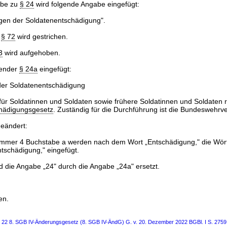
abe zu
§ 24
wird folgende Angabe eingefügt:
gen der Soldatenentschädigung".
u
§ 72
wird gestrichen.
3
wird aufgehoben.
gender
§ 24a
eingefügt:
er Soldatenentschädigung
ür Soldatinnen und Soldaten sowie frühere Soldatinnen und Soldaten r
hädigungsgesetz
. Zuständig für die Durchführung ist die Bundeswehrv
geändert:
ummer 4 Buchstabe a werden nach dem Wort „Entschädigung," die Wör
tschädigung," eingefügt.
rd die Angabe „24" durch die Angabe „24a" ersetzt.
en.
s 22 8. SGB IV-Änderungsgesetz (8. SGB IV-ÄndG) G. v. 20. Dezember 2022 BGBl. I S. 2759,