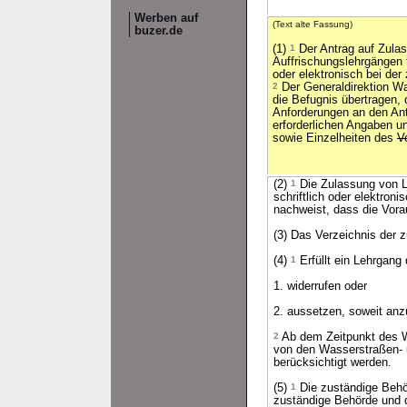
Werben auf
(Text alte Fassung)
buzer.de
(1)
1
Der Antrag auf Zula
Auffrischungslehrgängen f
oder elektronisch bei der
2
Der Generaldirektion Wa
die Befugnis übertragen,
Anforderungen an den Ant
erforderlichen Angaben u
sowie Einzelheiten des
V
(2)
1
Die Zulassung von Le
schriftlich oder elektron
nachweist, dass die Vora
(3) Das Verzeichnis der 
(4)
1
Erfüllt ein Lehrgang
1. widerrufen oder
2. aussetzen, soweit anz
2
Ab dem Zeitpunkt des W
von den Wasserstraßen- 
berücksichtigt werden.
(5)
1
Die zuständige Behö
zuständige Behörde und d