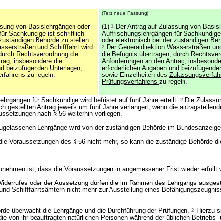
(Text neue Fassung)
ssung von Basislehrgängen oder
(1)
1
Der Antrag auf Zulassung von Basis
ür Sachkundige ist schriftlich
Auffrischungslehrgängen für Sachkundige i
 zuständigen Behörde zu stellen.
oder elektronisch bei der zuständigen Beh
sserstraßen und Schifffahrt wird
2
Der Generaldirektion Wasserstraßen und 
 durch Rechtsverordnung die
die Befugnis übertragen, durch Rechtsver
rag, insbesondere die
Anforderungen an den Antrag, insbesonde
nd beizufügenden Unterlagen,
erforderlichen Angaben und beizufügende
erfahrens
zu regeln.
sowie Einzelheiten des
Zulassungsverfah
Prüfungsverfahrens
zu regeln.
hrgängen für Sachkundige wird befristet auf fünf Jahre erteilt.
2
Die Zulassun
isch gestellten Antrag jeweils um fünf Jahre verlängert, wenn die antragstellen
ussetzungen nach § 56 weiterhin vorliegen.
zugelassenen Lehrgänge wird von der zuständigen Behörde im Bundesanzeiger 
 die Voraussetzungen des § 56 nicht mehr, so kann die zuständige Behörde d
unehmen ist, dass die Voraussetzungen in angemessener Frist wieder erfüllt 
iderrufes oder der Aussetzung dürfen die im Rahmen des Lehrgangs ausgest
und Schifffahrtsämtern nicht mehr zur Ausstellung eines Befähigungszeugnis
rde überwacht die Lehrgänge und die Durchführung der Prüfungen.
2
Hierzu si
ie von ihr beauftragten natürlichen Personen während der üblichen Betriebs-