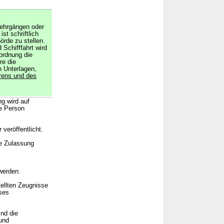
lehrgängen oder
st schriftlich
örde zu stellen.
Schifffahrt wird
ordnung die
re die
n Unterlagen,
rens und des
g wird auf
de Person
veröffentlicht.
ie Zulassung
werden.
ellten Zeugnisse
ses
nd die
 und