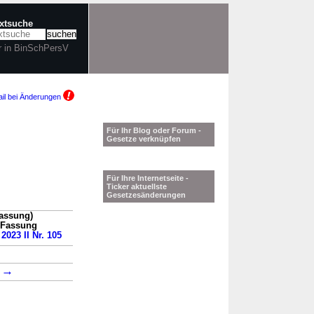
extsuche
r in BinSchPersV
il bei Änderungen
Für Ihr Blog oder Forum -
Gesetze verknüpfen
Für Ihre Internetseite -
Ticker aktuellste
Gesetzesänderungen
Fassung)
n Fassung
2023 II Nr. 105
→
3