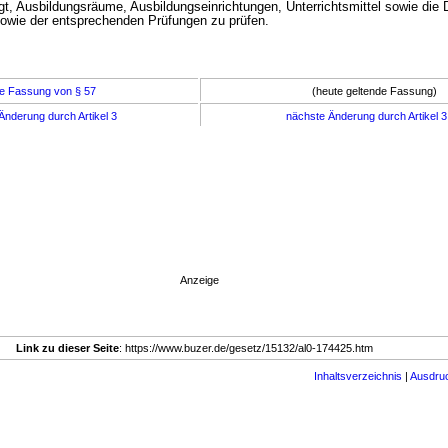
gt, Ausbildungsräume, Ausbildungseinrichtungen, Unterrichtsmittel sowie die 
wie der entsprechenden Prüfungen zu prüfen.
e Fassung von § 57
(heute geltende Fassung)
Änderung durch Artikel 3
nächste Änderung durch Artikel 
Anzeige
Link zu dieser Seite
: https://www.buzer.de/gesetz/15132/al0-174425.htm
Inhaltsverzeichnis
|
Ausdru