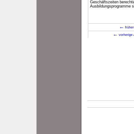
Geschäftszeiten berechti
Ausbildungsprogramme so
←
früher
←
vorherige 