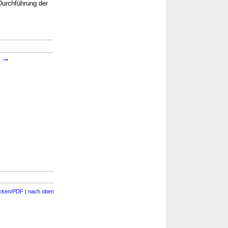
Durchführung der
→
3
cken/PDF
|
nach oben