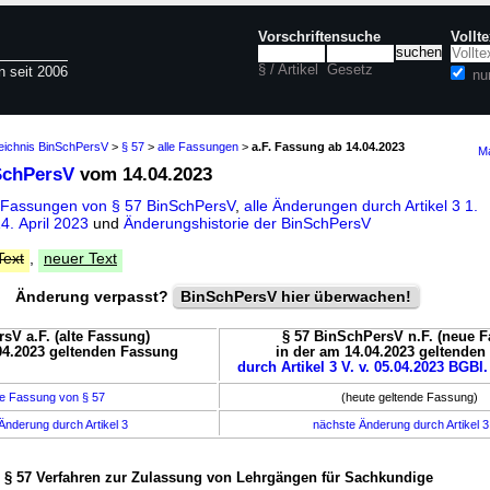
Vorschriftensuche
Vollt
§ / Artikel
Gesetz
n seit 2006
nu
zeichnis BinSchPersV
>
§ 57
>
alle Fassungen
>
a.F. Fassung ab 14.04.2023
Ma
SchPersV
vom 14.04.2023
 Fassungen von § 57 BinSchPersV
,
alle Änderungen durch Artikel 3 1.
. April 2023
und
Änderungshistorie der BinSchPersV
Text
,
neuer Text
Änderung verpasst?
BinSchPersV hier überwachen!
sV a.F. (alte Fassung)
§ 57 BinSchPersV n.F. (neue 
04.2023 geltenden Fassung
in der am 14.04.2023 geltende
durch Artikel 3 V. v. 05.04.2023 BGBl. 
e Fassung von § 57
(heute geltende Fassung)
Änderung durch Artikel 3
nächste Änderung durch Artikel 
§ 57 Verfahren zur Zulassung von Lehrgängen für Sachkundige