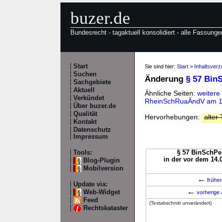
buzer.de
Bundesrecht - tagaktuell konsolidiert - alle Fassunge
Start
Sie sind hier:
Start
>
Inhaltsver
Suchen
Änderung
§ 57 Bin
Sachgebiete
Aktuell
Ähnliche Seiten:
weitere
Verkündet
RheinSchRuaÄndV am 14
Über buzer.de
Qualität
Hervorhebungen:
alter 
Kontakt
Datenschutz
Impressum
Tools:
§ 57 BinSchPer
in der vor dem 14.
Blog-Plugin
Mobilversion
←
früher
Update via:
←
Web-Widget
vorherige 
Feed
(Textabschnitt unverändert)
Rechtskataster