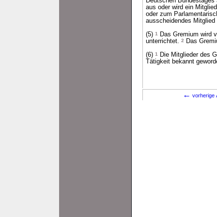
Deutschen Bundestages a
aus oder wird ein Mitgli
oder zum Parlamentarisch
ausscheidendes Mitglied 
(5)
1
Das Gremium wird vo
unterrichtet.
2
Das Gremium
(6)
1
Die Mitglieder des G
Tätigkeit bekannt geword
←
vorherige 