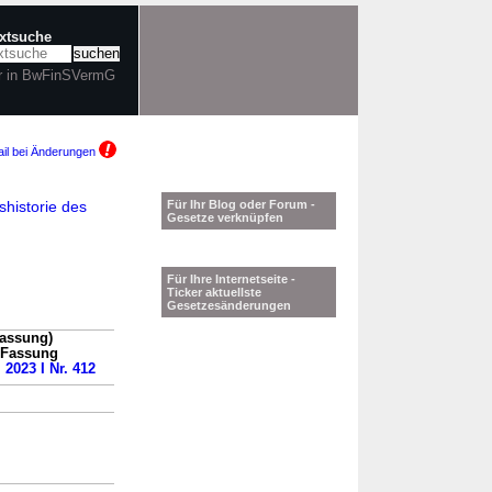
extsuche
r in BwFinSVermG
il bei Änderungen
historie des
Für Ihr Blog oder Forum -
Gesetze verknüpfen
Für Ihre Internetseite -
Ticker aktuellste
Gesetzesänderungen
assung)
n Fassung
 2023 I Nr. 412