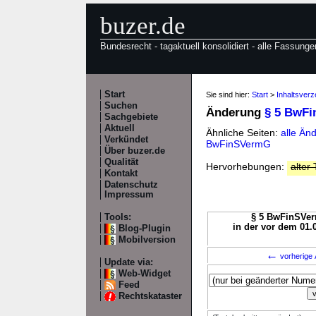
buzer.de
Bundesrecht - tagaktuell konsolidiert - alle Fassunge
Start
Sie sind hier:
Start
>
Inhaltsver
Suchen
Änderung
§ 5 BwF
Sachgebiete
Aktuell
Ähnliche Seiten:
alle Än
Verkündet
BwFinSVermG
Über buzer.de
Qualität
Hervorhebungen:
alter 
Kontakt
Datenschutz
Impressum
Tools:
§ 5 BwFinSVerm
in der vor dem 01.
Blog-Plugin
Mobilversion
←
vorherige 
Update via:
Web-Widget
Feed
Rechtskataster