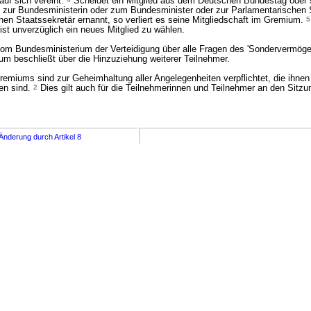
uf sich vereint.
Scheidet ein Mitglied aus dem Deutschen Bundestag oder s
ed zur Bundesministerin oder zum Bundesminister oder zur Parlamentarischen 
en Staatssekretär ernannt, so verliert es seine Mitgliedschaft im Gremium.
5
ist unverzüglich ein neues Mitglied zu wählen.
m Bundesministerium der Verteidigung über alle Fragen des 'Sondervermög
 beschließt über die Hinzuziehung weiterer Teilnehmer.
remiums sind zur Geheimhaltung aller Angelegenheiten verpflichtet, die ihnen 
en sind.
2
Dies gilt auch für die Teilnehmerinnen und Teilnehmer an den Sitzu
Änderung durch Artikel 8