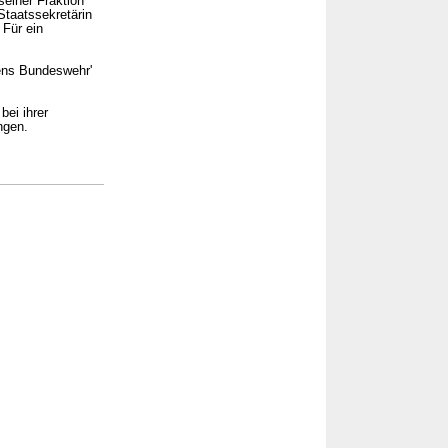
einer Fraktion
Staatssekretärin
Für ein
ens Bundeswehr'
bei ihrer
ngen.