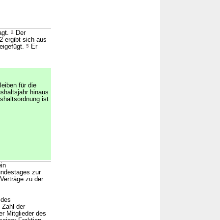
agt.
2
Der
2 ergibt sich aus
eigefügt.
5
Er
eiben für die
haltsjahr hinaus
shaltsordnung ist
in
undestages zur
Verträge zu der
 des
 Zahl der
r Mitglieder des