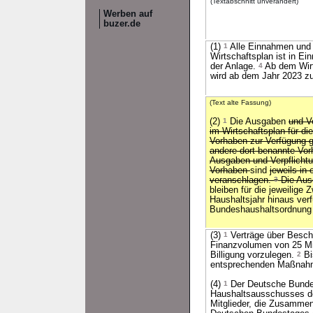
(Textabschnitt unverändert)
Werben auf
buzer.de
(1)
1
Alle Einnahmen und 
Wirtschaftsplan ist in 
der Anlage.
4
Ab dem Wirt
wird ab dem Jahr 2023 z
(Text alte Fassung)
(2)
1
Die Ausgaben
und V
im Wirtschaftsplan für d
Vorhaben zur Verfügung ge
andere dort benannte Vo
Ausgaben und Verpflicht
Vorhaben
sind
jeweils in 
veranschlagen.
3
Die Aus
bleiben für die jeweilig
Haushaltsjahr hinaus ver
Bundeshaushaltsordnung i
(3)
1
Verträge über Besch
Finanzvolumen von 25 Mi
Billigung vorzulegen.
2
Bi
entsprechenden Maßnah
(4)
1
Der Deutsche Bundes
Haushaltsausschusses d
Mitglieder, die Zusamme