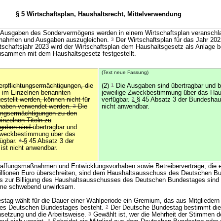
§ 5 Wirtschaftsplan, Haushaltsrecht, Mittelverwendung
Ausgaben des Sondervermögens werden in einem Wirtschaftsplan veranschl
Einnahmen und Ausgaben auszugleichen.
3
Der Wirtschaftsplan für das Jahr 202
schaftsjahr 2023 wird der Wirtschaftsplan dem Haushaltsgesetz als Anlage b
usammen mit dem Haushaltsgesetz festgestellt.
(Text neue Fassung)
erpflichtungsermächtigungen, die
(2)
1
Die Ausgaben sind übertragbar und bl
ie im Einzelnen benannten
jeweilige Zweckbestimmung über das Haus
stellt werden, können nicht für
verfügbar.
2
§ 45 Absatz 3 der Bundeshau
rhaben verwendet werden.
2
Die
nicht anwendbar.
ungsermächtigungen zu den
einzelnen Titeln zu
gaben sind
übertragbar und
e Zweckbestimmung über das
fügbar.
4
§ 45 Absatz 3 der
st nicht anwendbar.
affungsmaßnahmen und Entwicklungsvorhaben sowie Betreiberverträge, die e
llionen Euro überschreiten, sind dem Haushaltsausschuss des Deutschen B
s zur Billigung des Haushaltsausschusses des Deutschen Bundestages sind 
me schwebend unwirksam.
tag wählt für die Dauer einer Wahlperiode ein Gremium, das aus Mitgliedern
es Deutschen Bundestages besteht.
2
Der Deutsche Bundestag bestimmt die
nsetzung und die Arbeitsweise.
3
Gewählt ist, wer die Mehrheit der Stimmen de
4