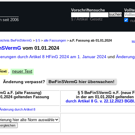
Vorschriftensuche
Vollt
§ / Artikel
Gesetz
n seit 2006
nu
zeichnis BwFinSVermG
>
§ 5
>
alle Fassungen
>
a.F. Fassung ab 01.01.2024
Ma
inSVermG
vom 01.01.2024
derungen durch Artikel 8 HFinG 2024 am 1. Januar 2024
und
Änderungs
Text
,
neuer Text
Änderung verpasst?
BwFinSVermG hier überwachen!
G a.F. (alte Fassung)
§ 5 BwFinSVermG n.F. (neue F
01.2024 geltenden Fassung
in der am 01.01.2024 geltende
durch Artikel 8 G. v. 22.12.2023 BGBl.
Änderung durch Artikel 8