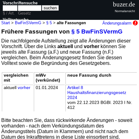
Vorschriftensuche
buzer.de
Normalansicht
§ / Art.
Gesetz
Volltextsuche
Start
>
BwFinSVermG
>
§ 5
>
alte Fassungen
Änderungsalarm
Frühere Fassungen von
§ 5 BwFinSVermG
nur in BwFinSVermG
Die nachfolgende Aufstellung zeigt alle Änderungen dieser
Vorschrift. Über die Links
aktuell
und
vorher
können Sie
jeweils alte Fassung (a.F.) und neue Fassung (n.F.)
vergleichen. Beim Änderungsgesetz finden Sie dessen
Volltext sowie die Begründung des Gesetzgebers.
vergleichen
mWv
neue Fassung durch
mit
(verkündet)
aktuell
vorher
01.01.2024
Artikel 8
Haushaltsfinanzierungsgesetz
2024
vom 22.12.2023 BGBl. 2023 I Nr.
412
Bitte beachten Sie, dass rückwirkende Änderungen - soweit
vorhanden - nach dem Verkündungsdatum des
Änderungstitels (Datum in Klammern) und nicht nach dem
Datum des Inkrafttretens in diese Liste einsortiert sind.