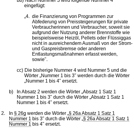
bb)
Nach Nummer 3 wird folgende Nummer 4
eingefügt:
„4.
die Finanzierung von Programmen zur
Abfederung von Preissteigerungen für private
Verbraucherinnen und Verbraucher, soweit sie
aufgrund der Nutzung anderer Brennstoffe wie
beispielsweise Heizöl, Pellets oder Flüssiggas
nicht in ausreichendem Ausmaß von der Strom-
und Gaspreisbremse oder anderen
Entlastungsmaßnahmen erfasst werden,
sowie".
cc)
Die bisherige Nummer 4 wird Nummer 5 und die
Wörter „Nummer 1 bis 3" werden durch die Wörter
„Nummer 1 bis 4" ersetzt.
b)
In Absatz 2 werden die Wörter „Absatz 1 Satz 1
Nummer 1 bis 3" durch die Wörter „Absatz 1 Satz 1
Nummer 1 bis 4" ersetzt.
2.
In
§ 26g
werden die Wörter „
§ 26a Absatz 1 Satz 1
Nummer 1
bis 3" durch die Wörter „
§ 26a Absatz 1 Satz 1
Nummer 1
bis 4" ersetzt.