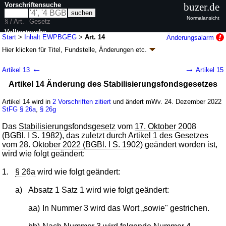
Vorschriftensuche
buzer.de
Normalansicht
§ / Art.
Gesetz
Volltextsuche
Start
>
Inhalt EWPBGEG
>
Art. 14
Änderungsalarm
Hier klicken für
Titel, Fundstelle, Änderungen
etc.
nur in EWPBGEG
Artikel 14 - Gesetz zur Einführung von
←
→
Artikel 13
Artikel 15
Preisbremsen für leitungsgebundenes Erdgas
Artikel 14 Änderung des Stabilisierungsfondsgesetzes
und Wärme und zur Änderung weiterer
Vorschriften (EWPBGEG
k.a.Abk.
)
Artikel 14 wird in
2 Vorschriften zitiert
und ändert mWv. 24. Dezember 2022
StFG
§ 26a
,
§ 26g
G. v. 20.12.2022
BGBl. I S. 2560
, 2894 (
Nr. 54
); Geltung ab 24.12.2022,
abweichend siehe
Artikel 15
Das
Stabilisierungsfondsgesetz
vom
17. Oktober 2008
15 Änderungen
|
Drucksachen / Entwurf / Begründung
|
(BGBl. I S. 1982
), das zuletzt durch
Artikel 1 des Gesetzes
wird in 14 Vorschriften zitiert
vom 28. Oktober 2022 (BGBl. I S. 1902
) geändert worden ist,
wird wie folgt geändert:
1.
§ 26a
wird wie folgt geändert:
a)
Absatz 1 Satz 1 wird wie folgt geändert:
aa)
In Nummer 3 wird das Wort „sowie" gestrichen.