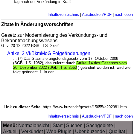
Tag nach der Verkündung in Kraft. ...
Inhaltsverzeichnis
|
Ausdrucken/PDF
|
nach oben
Zitate in Änderungsvorschriften
Gesetz zur Modernisierung des Verkündungs- und
Bekanntmachungswesens
G. v. 20.12.2022 BGBl. I S. 2752
Artikel 2 VkBkmMoG Folgeänderungen
... (7) Das Stabilisierungsfondsgesetz vom 17. Oktober 2008
(BGBl. I S. 1982), das zuletzt durch
Artikel 14 des Gesetzes vom
20. Dezember 2022 (BGBl. I S. 2560
) geändert worden ist, wird wie
folgt geändert: 1. In der ...
Link zu dieser Seite
: https://www.buzer.de/gesetz/15655/a292981.htm
Inhaltsverzeichnis
|
Ausdrucken/PDF
|
nach oben
Menü:
Normalansicht
|
Start
|
Suchen
|
Sachgebiete
|
Aktuell
|
Verkündet
|
Web-Plugin
|
Über buzer.de
|
Qualität
|