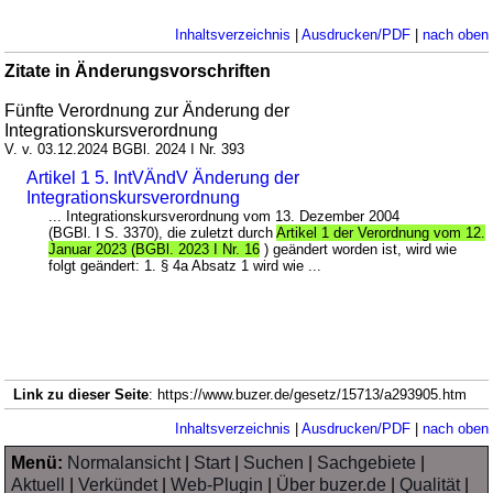
Inhaltsverzeichnis
|
Ausdrucken/PDF
|
nach oben
Zitate in Änderungsvorschriften
Fünfte Verordnung zur Änderung der
Integrationskursverordnung
V. v. 03.12.2024 BGBl. 2024 I Nr. 393
Artikel 1 5. IntVÄndV Änderung der
Integrationskursverordnung
... Integrationskursverordnung vom 13. Dezember 2004
(BGBl. I S. 3370), die zuletzt durch
Artikel 1 der Verordnung vom 12.
Januar 2023 (BGBl. 2023 I Nr. 16
) geändert worden ist, wird wie
folgt geändert: 1. § 4a Absatz 1 wird wie ...
Link zu dieser Seite
: https://www.buzer.de/gesetz/15713/a293905.htm
Inhaltsverzeichnis
|
Ausdrucken/PDF
|
nach oben
Menü:
Normalansicht
|
Start
|
Suchen
|
Sachgebiete
|
Aktuell
|
Verkündet
|
Web-Plugin
|
Über buzer.de
|
Qualität
|