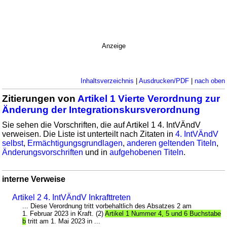
Anzeige
Inhaltsverzeichnis
|
Ausdrucken/PDF
|
nach oben
Zitierungen von
Artikel 1 Vierte Verordnung zur
Änderung der Integrationskursverordnung
Sie sehen die Vorschriften, die auf Artikel 1 4. IntVÄndV
verweisen. Die Liste ist unterteilt nach Zitaten in
4. IntVÄndV
selbst
,
Ermächtigungsgrundlagen
,
anderen geltenden Titeln
,
Änderungsvorschriften
und in
aufgehobenen Titeln
.
interne Verweise
Artikel 2 4. IntVÄndV Inkrafttreten
... Diese Verordnung tritt vorbehaltlich des Absatzes 2 am
1. Februar 2023 in Kraft. (2)
Artikel 1 Nummer 4, 5 und 6 Buchstabe
b
tritt am 1. Mai 2023 in ...