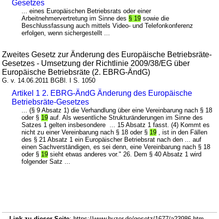
Gesetzes
... eines Europäischen Betriebsrats oder einer
Arbeitnehmervertretung im Sinne des
§ 19
sowie die
Beschlussfassung auch mittels Video- und Telefonkonferenz
erfolgen, wenn sichergestellt ...
Zweites Gesetz zur Änderung des Europäische Betriebsräte-
Gesetzes - Umsetzung der Richtlinie 2009/38/EG über
Europäische Betriebsräte (2. EBRG-ÄndG)
G. v. 14.06.2011 BGBl. I S. 1050
Artikel 1 2. EBRG-ÄndG Änderung des Europäische
Betriebsräte-Gesetzes
... (§ 9 Absatz 1) die Verhandlung über eine Vereinbarung nach § 18
oder §
19
auf. Als wesentliche Strukturänderungen im Sinne des
Satzes 1 gelten insbesondere ... 15 Absatz 1 fasst. (4) Kommt es
nicht zu einer Vereinbarung nach § 18 oder §
19
, ist in den Fällen
des § 21 Absatz 1 ein Europäischer Betriebsrat nach den ... auf
einen Sachverständigen, es sei denn, eine Vereinbarung nach § 18
oder §
19
sieht etwas anderes vor." 26. Dem § 40 Absatz 1 wird
folgender Satz ...
Link zu dieser Seite
: https://www.buzer.de/gesetz/1677/a23986.htm