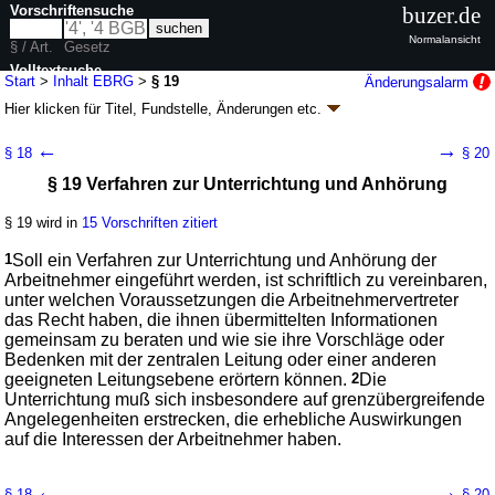
Vorschriftensuche
buzer.de
Normalansicht
§ / Art.
Gesetz
Volltextsuche
Start
>
Inhalt EBRG
>
§ 19
Änderungsalarm
Hier klicken für
Titel, Fundstelle, Änderungen
etc.
nur in EBRG
§ 19 - Europäische Betriebsräte-Gesetz (EBRG)
←
→
§ 18
§ 20
neugefasst durch B. v. 07.12.2011
BGBl. I S. 2650
; zuletzt geändert durch
§ 19 Verfahren zur Unterrichtung und Anhörung
Artikel 6f
G. v. 16.09.2022
BGBl. I S. 1454
Geltung ab 01.11.1996; FNA: 801-13
Betriebsverfassung und
Mitbestimmung
§ 19 wird in
15 Vorschriften zitiert
7 weitere Fassungen
|
Drucksachen / Entwurf / Begründung
|
1
Soll ein Verfahren zur Unterrichtung und Anhörung der
wird in 21 Vorschriften zitiert
Arbeitnehmer eingeführt werden, ist schriftlich zu vereinbaren,
Dritter Teil Vereinbarungen über grenzübergreifende
unter welchen Voraussetzungen die Arbeitnehmervertreter
Unterrichtung und Anhörung
das Recht haben, die ihnen übermittelten Informationen
gemeinsam zu beraten und wie sie ihre Vorschläge oder
Bedenken mit der zentralen Leitung oder einer anderen
geeigneten Leitungsebene erörtern können.
2
Die
Unterrichtung muß sich insbesondere auf grenzübergreifende
Angelegenheiten erstrecken, die erhebliche Auswirkungen
auf die Interessen der Arbeitnehmer haben.
←
→
§ 18
§ 20