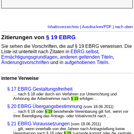
Inhaltsverzeichnis
|
Ausdrucken/PDF
|
nach oben
Zitierungen von
§ 19 EBRG
Sie sehen die Vorschriften, die auf § 19 EBRG verweisen. Die
Liste ist unterteilt nach Zitaten in
EBRG selbst
,
Ermächtigungsgrundlagen
,
anderen geltenden Titeln
,
Änderungsvorschriften
und in
aufgehobenen Titeln
.
interne Verweise
§ 17 EBRG Gestaltungsfreiheit
... nach § 18 oder durch ein Verfahren zur Unterrichtung und
Anhörung der Arbeitnehmer nach
§ 19
erfolgen ...
§ 20 EBRG Übergangsbestimmung
(vom 18.06.2011)
... nach § 18 oder
§ 19
bestehende Vereinbarung gilt fort, wenn vor
ihrer Beendigung das Antrags- oder Initiativrecht nach ...
§ 21 EBRG Voraussetzungen
(vom 18.06.2011)
... gilt, wenn innerhalb von drei Jahren nach Antragstellung keine
Vereinbarung nach § 18 oder
§ 19
zustande kommt oder die zentrale