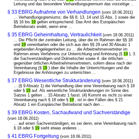
Leitung und das besondere Verhandlungsgremium das vorzeitige ...
§ 33 EBRG Aufnahme von Verhandlungen
(vom 18.06.2011)
... Verhandlungsgremiums; die §§ 8, 13, 14 und 15 Abs. 1 sowie die
§§ 16 bis
19
gelten entsprechend. Das Amt des Europäischen
Betriebsrats endet, wenn eine ...
§ 35 EBRG Geheimhaltung, Vertraulichkeit
(vom 18.06.2011)
... Die Pflicht der zentralen Leitung, über die im Rahmen der §§ 18
und
19
vereinbarten oder die sich aus den §§ 29 und 30 Absatz 1
ergebenden Angelegenheiten zu ... die Arbeitnehmervertreter im
Rahmen eines Verfahrens zur Unterrichtung und Anhörung (§
19
), 3.
die Sachverständigen und Dolmetscher sowie 4. die örtlichen ...
gegenüber örtlichen Arbeitnehmervertretern, sofern diese nach der
Vereinbarung (§
19
) über die Inhalte der Unterrichtungen und die
Ergebnisse der Anhörungen zu unterrichten ...
§ 37 EBRG Wesentliche Strukturänderung
(vom 18.06.2011)
... (§ 9 Absatz 1) die Verhandlung über eine Vereinbarung nach § 18
oder §
19
auf. Als wesentliche Strukturänderungen im Sinne des
Satzes 1 gelten ... 15 Absatz 1 fasst. (4) Kommt es nicht zu einer
Vereinbarung nach § 18 oder §
19
, ist in den Fällen des § 21
Absatz 1 ein Europäischer Betriebsrat nach den ...
§ 39 EBRG Kosten, Sachaufwand und Sachverständige
(vom 18.06.2011)
... auf einen Sachverständigen, es sei denn, eine Vereinbarung nach
§ 18 oder §
19
sieht etwas anderes ...
§ 41 EBRG Fortgeltung
(vom 18.06.2011)