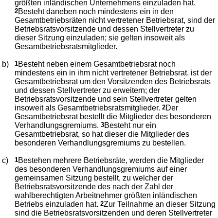
größten inländischen Unternehmens einzuladen hat.
2
Besteht daneben noch mindestens ein in den
Gesamtbetriebsräten nicht vertretener Betriebsrat, sind der
Betriebsratsvorsitzende und dessen Stellvertreter zu
dieser Sitzung einzuladen; sie gelten insoweit als
Gesamtbetriebsratsmitglieder.
b)
1
Besteht neben einem Gesamtbetriebsrat noch
mindestens ein in ihm nicht vertretener Betriebsrat, ist der
Gesamtbetriebsrat um den Vorsitzenden des Betriebsrats
und dessen Stellvertreter zu erweitern; der
Betriebsratsvorsitzende und sein Stellvertreter gelten
insoweit als Gesamtbetriebsratsmitglieder.
2
Der
Gesamtbetriebsrat bestellt die Mitglieder des besonderen
Verhandlungsgremiums.
3
Besteht nur ein
Gesamtbetriebsrat, so hat dieser die Mitglieder des
besonderen Verhandlungsgremiums zu bestellen.
c)
1
Bestehen mehrere Betriebsräte, werden die Mitglieder
des besonderen Verhandlungsgremiums auf einer
gemeinsamen Sitzung bestellt, zu welcher der
Betriebsratsvorsitzende des nach der Zahl der
wahlberechtigten Arbeitnehmer größten inländischen
Betriebs einzuladen hat.
2
Zur Teilnahme an dieser Sitzung
sind die Betriebsratsvorsitzenden und deren Stellvertreter