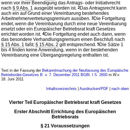
wenn vor ihrer Beendigung das Antrags- oder Initiativrecht
nach
§ 9 Abs. 1
ausgeübt worden ist.
2
Das Antragsrecht kann
auch ein auf Grund einer Vereinbarung bestehendes
Arbeitnehmervertretungsgremium ausüben.
3
Die Fortgeltung
endet, wenn die Vereinbarung durch eine neue Vereinbarung
ersetzt oder ein Europäischer Betriebsrat kraft Gesetzes
errichtet worden ist.
4
Die Fortgeltung endet auch dann, wenn
das besondere Verhandlungsgremium einen Beschluß nach
§ 15 Abs. 1
faßt;
§ 15 Abs. 2
gilt entsprechend.
5
Die Sätze 1
bis 4 finden keine Anwendung, wenn in der bestehenden
Vereinbarung eine Übergangsregelung enthalten ist.
Text in der Fassung der
Bekanntmachung der Neufassung des Europäische
Betriebsräte-Gesetzes B. v. 7. Dezember 2011 BGBl. I S. 2650
m.W.v.
18. Juni 2011
Inhaltsverzeichnis
|
Ausdrucken/PDF
|
nach oben
Vierter Teil Europäischer Betriebsrat kraft Gesetzes
Erster Abschnitt Errichtung des Europäischen
Betriebsrats
§ 21 Voraussetzungen