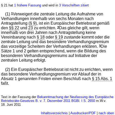
§ 21 hat
1 frühere Fassung
und wird in
3 Vorschriften zitiert
(1)
1
Verweigert die zentrale Leitung die Aufnahme von
Verhandlungen innerhalb von sechs Monaten nach
Antragstellung (
§ 9
), ist ein Europäischer Betriebsrat gemäß
den
§§ 22
und
23
zu errichten.
2
Das gleiche gilt, wenn
innerhalb von drei Jahren nach Antragstellung keine
Vereinbarung nach
§ 18
oder
§ 19
zustande kommt oder die
zentrale Leitung und das besondere Verhandlungsgremium
das vorzeitige Scheitern der Verhandlungen erklären.
3
Die
Sätze 1 und 2 gelten entsprechend, wenn die Bildung des
besonderen Verhandlungsgremiums auf Initiative der
zentralen Leitung erfolgt.
(2) Ein Europäischer Betriebsrat ist nicht zu errichten, wenn
das besondere Verhandlungsgremium vor Ablauf der in
Absatz 1 genannten Fristen einen Beschluß nach
§ 15 Abs. 1
faßt.
Text in der Fassung der
Bekanntmachung der Neufassung des Europäische
Betriebsräte-Gesetzes B. v. 7. Dezember 2011 BGBl. I S. 2650
m.W.v.
18. Juni 2011
Inhaltsverzeichnis
|
Ausdrucken/PDF
|
nach oben