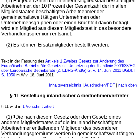
(1) Für jeden Anteil der in einem Mitgliedstaat beschäftigten
Arbeitnehmer, der 10 Prozent der Gesamtzahl der in allen
Mitgliedstaaten beschäftigten Arbeitnehmer der
gemeinschaftsweit tätigen Unternehmen oder
Unternehmensgruppen oder einen Bruchteil davon beträgt,
wird ein Mitglied aus diesem Mitgliedstaat in das besondere
Verhandlungsgremium entsandt.
(2) Es können Ersatzmitglieder bestellt werden.
Text in der Fassung des
Artikels 1 Zweites Gesetz zur Änderung des
Europäische Betriebsräte-Gesetzes - Umsetzung der Richtlinie 2009/38/EG
über Europäische Betriebsräte (2. EBRG-ÄndG) G. v. 14. Juni 2011 BGBl. I
S. 1050
m.W.v. 18. Juni 2011
Inhaltsverzeichnis
|
Ausdrucken/PDF
|
nach oben
§ 11 Bestellung inländischer Arbeitnehmervertreter
§ 11 wird in
1 Vorschrift zitiert
(1)
1
Die nach diesem Gesetz oder dem Gesetz eines
anderen Mitgliedstaates auf die im Inland beschäftigten
Arbeitnehmer entfallenden Mitglieder des besonderen
Verhandlungsgremiums werden in gemeinschaftsweit tätigen