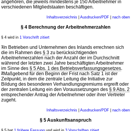
angehören, die jeweils mindestens je 150 Arbeitnehmer in
verschiedenen Mitgliedstaaten beschäftigen.
Inhaltsverzeichnis
|
Ausdrucken/PDF
|
nach oben
§ 4 Berechnung der Arbeitnehmerzahlen
§ 4 wird in
1 Vorschrift zitiert
1
In Betrieben und Unternehmen des Inlands errechnen sich
die im Rahmen des
§ 3
zu berücksichtigenden
Arbeitnehmerzahlen nach der Anzahl der im Durchschnitt
während der letzten zwei Jahre beschäftigten Arbeitnehmer
im Sinne des
§ 5 Abs. 1 des Betriebsverfassungsgesetzes
.
2
Maßgebend für den Beginn der Frist nach Satz 1 ist der
Zeitpunkt, in dem die zentrale Leitung die Initiative zur
Bildung des besonderen Verhandlungsgremiums ergreift oder
der zentralen Leitung ein den Voraussetzungen des
§ 9 Abs. 2
entsprechender Antrag der Arbeitnehmer oder ihrer Vertreter
zugeht.
Inhaltsverzeichnis
|
Ausdrucken/PDF
|
nach oben
§ 5 Auskunftsanspruch
§ 5 hat
1 frühere Fassung
und wird in
3 Vorschriften zitiert