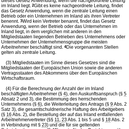
dieses Gesetz Anwendung, wenn die nachgeordnete Leitung
im Inland liegt.
2
Gibt es keine nachgeordnete Leitung, findet
das Gesetz Anwendung, wenn die zentrale Leitung einen
Betrieb oder ein Unternehmen im Inland als ihren Vertreter
benennt.
3
Wird kein Vertreter benannt, findet das Gesetz
Anwendung, wenn der Betrieb oder das Unternehmen im
Inland liegt, in dem verglichen mit anderen in den
Mitgliedstaaten liegenden Betrieben des Unternehmens oder
Unternehmen der Unternehmensgruppe die meisten
Arbeitnehmer beschäftigt sind.
4
Die vorgenannten Stellen
gelten als zentrale Leitung.
(3) Mitgliedstaaten im Sinne dieses Gesetzes sind die
Mitgliedstaaten der Europäischen Union sowie die anderen
Vertragsstaaten des Abkommens über den Europäischen
Wirtschaftsraum.
(4) Für die Berechnung der Anzahl der im Inland
beschäftigten Arbeitnehmer (§
4
), den Auskunftsanspruch (§
5
Absatz 2 und 3), die Bestimmung des herrschenden
Unternehmens (§
6
), die Weiterleitung des Antrags (§
9
Abs. 2
Satz 3), die gesamtschuldnerische Haftung des Arbeitgebers
(§
16
Abs. 2), die Bestellung der auf das Inland entfallenden
Arbeitnehmervertreter (§§
11
,
23
Abs. 1 bis 5 und §
18
Abs. 2
in Verbindung mit §
23
) und die für sie geltenden