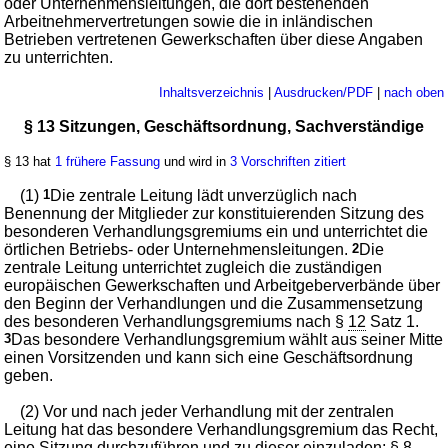
oder Unternehmensleitungen, die dort bestehenden
Arbeitnehmervertretungen sowie die in inländischen
Betrieben vertretenen Gewerkschaften über diese Angaben
zu unterrichten.
Inhaltsverzeichnis
|
Ausdrucken/PDF
|
nach oben
§ 13 Sitzungen, Geschäftsordnung, Sachverständige
§ 13 hat
1 frühere Fassung
und wird in
3 Vorschriften zitiert
(1)
1
Die zentrale Leitung lädt unverzüglich nach
Benennung der Mitglieder zur konstituierenden Sitzung des
besonderen Verhandlungsgremiums ein und unterrichtet die
örtlichen Betriebs- oder Unternehmensleitungen.
2
Die
zentrale Leitung unterrichtet zugleich die zuständigen
europäischen Gewerkschaften und Arbeitgeberverbände über
den Beginn der Verhandlungen und die Zusammensetzung
des besonderen Verhandlungsgremiums nach §
12
Satz 1.
3
Das besondere Verhandlungsgremium wählt aus seiner Mitte
einen Vorsitzenden und kann sich eine Geschäftsordnung
geben.
(2) Vor und nach jeder Verhandlung mit der zentralen
Leitung hat das besondere Verhandlungsgremium das Recht,
eine Sitzung durchzuführen und zu dieser einzuladen; §
8