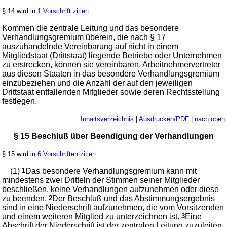
§ 14 wird in
1 Vorschrift zitiert
Kommen die zentrale Leitung und das besondere
Verhandlungsgremium überein, die nach §
17
auszuhandelnde Vereinbarung auf nicht in einem
Mitgliedstaat (Drittstaat) liegende Betriebe oder Unternehmen
zu erstrecken, können sie vereinbaren, Arbeitnehmervertreter
aus diesen Staaten in das besondere Verhandlungsgremium
einzubeziehen und die Anzahl der auf den jeweiligen
Drittstaat entfallenden Mitglieder sowie deren Rechtsstellung
festlegen.
Inhaltsverzeichnis
|
Ausdrucken/PDF
|
nach oben
§ 15 Beschluß über Beendigung der Verhandlungen
§ 15 wird in
6 Vorschriften zitiert
(1)
1
Das besondere Verhandlungsgremium kann mit
mindestens zwei Dritteln der Stimmen seiner Mitglieder
beschließen, keine Verhandlungen aufzunehmen oder diese
zu beenden.
2
Der Beschluß und das Abstimmungsergebnis
sind in eine Niederschrift aufzunehmen, die vom Vorsitzenden
und einem weiteren Mitglied zu unterzeichnen ist.
3
Eine
Abschrift der Niederschrift ist der zentralen Leitung zuzuleiten.