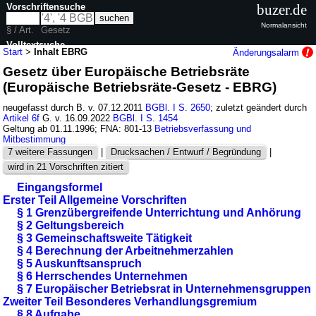
Vorschriftensuche
buzer.de
Normalansicht
§ / Art.
Gesetz
Volltextsuche
Start
>
Inhalt EBRG
Änderungsalarm
Gesetz über Europäische Betriebsräte
nur in EBRG
(Europäische Betriebsräte-Gesetz - EBRG)
neugefasst durch B. v. 07.12.2011
BGBl. I S. 2650
; zuletzt geändert durch
Artikel 6f
G. v. 16.09.2022
BGBl. I S. 1454
Geltung ab 01.11.1996; FNA: 801-13
Betriebsverfassung und
Mitbestimmung
7 weitere Fassungen
|
Drucksachen / Entwurf / Begründung
|
wird in 21 Vorschriften zitiert
Eingangsformel
Erster Teil Allgemeine Vorschriften
§ 1 Grenzübergreifende Unterrichtung und Anhörung
§ 2 Geltungsbereich
§ 3 Gemeinschaftsweite Tätigkeit
§ 4 Berechnung der Arbeitnehmerzahlen
§ 5 Auskunftsanspruch
§ 6 Herrschendes Unternehmen
§ 7 Europäischer Betriebsrat in Unternehmensgruppen
Zweiter Teil Besonderes Verhandlungsgremium
§ 8 Aufgabe