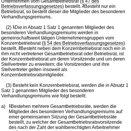
Unternehmen vom Gesamtbetriebsrat (
§ 47 des
Betriebsverfassungsgesetzes
) bestellt.
2
Besteht nur ein
Betriebsrat, so bestellt dieser die Mitglieder des besonderen
Verhandlungsgremiums.
(2)
1
Die in Absatz 1 Satz 1 genannten Mitglieder des
besonderen Verhandlungsgremiums werden in
gemeinschaftsweit tätigen Unternehmensgruppen vom
Konzernbetriebsrat (
§ 54 des Betriebsverfassungsgesetzes
)
bestellt.
2
Besteht neben dem Konzernbetriebsrat noch ein in
ihm nicht vertretener Gesamtbetriebsrat oder Betriebsrat, ist
der Konzernbetriebsrat um deren Vorsitzende und um deren
Stellvertreter zu erweitern; die Vorsitzenden und ihre
Stellvertreter gelten insoweit als
Konzernbetriebsratsmitglieder.
(3) Besteht kein Konzernbetriebsrat, werden die in Absatz 1
Satz 1 genannten Mitglieder des besonderen
Verhandlungsgremiums wie folgt bestellt:
a)
1
Bestehen mehrere Gesamtbetriebsräte, werden die
Mitglieder des besonderen Verhandlungsgremiums auf
einer gemeinsamen Sitzung der Gesamtbetriebsräte
bestellt, zu welcher der Gesamtbetriebsratsvorsitzende
des nach der Zahl der wahlberechtigten Arbeitnehmer