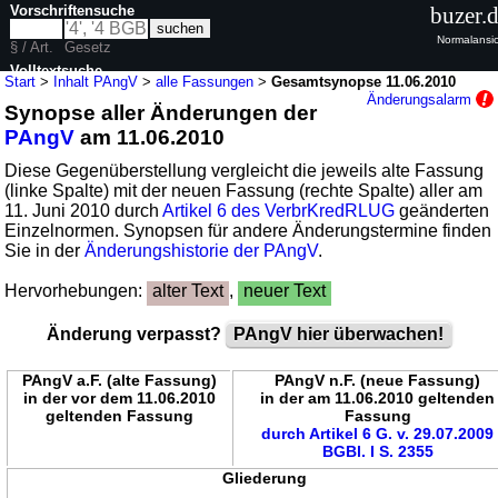
Vorschriftensuche
buzer.
Normalansic
§ / Art.
Gesetz
Volltextsuche
Start
>
Inhalt PAngV
>
alle Fassungen
>
Gesamtsynopse 11.06.2010
Änderungsalarm
Synopse aller Änderungen der
nur in PAngV
PAngV
am 11.06.2010
Diese Gegenüberstellung vergleicht die jeweils alte Fassung
(linke Spalte) mit der neuen Fassung (rechte Spalte) aller am
11. Juni 2010 durch
Artikel 6 des VerbrKredRLUG
geänderten
Einzelnormen. Synopsen für andere Änderungstermine finden
Sie in der
Änderungshistorie der PAngV
.
Hervorhebungen:
alter Text
,
neuer Text
Änderung verpasst?
PAngV hier überwachen!
PAngV a.F. (alte Fassung)
PAngV n.F. (neue Fassung)
in der vor dem 11.06.2010
in der am 11.06.2010 geltenden
geltenden Fassung
Fassung
durch Artikel 6 G. v. 29.07.2009
BGBl. I S. 2355
Gliederung