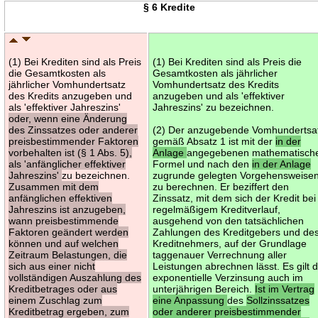
§ 6 Kredite
(1) Bei Krediten sind als Preis
(1) Bei Krediten sind als Preis die
die Gesamtkosten als
Gesamtkosten als jährlicher
jährlicher Vomhundertsatz
Vomhundertsatz des Kredits
des Kredits anzugeben und
anzugeben und als 'effektiver
als 'effektiver Jahreszins'
Jahreszins' zu bezeichnen.
oder, wenn eine Änderung
des Zinssatzes oder anderer
(2) Der anzugebende Vomhundertsa
preisbestimmender Faktoren
gemäß Absatz 1 ist mit der
in der
vorbehalten ist (§ 1 Abs. 5),
Anlage
angegebenen mathematisch
als 'anfänglicher effektiver
Formel und nach den
in der Anlage
Jahreszins'
zu bezeichnen.
zugrunde gelegten Vorgehensweise
Zusammen mit dem
zu berechnen. Er beziffert den
anfänglichen effektiven
Zinssatz, mit dem sich der Kredit bei
Jahreszins ist anzugeben,
regelmäßigem Kreditverlauf,
wann preisbestimmende
ausgehend von den tatsächlichen
Faktoren geändert werden
Zahlungen des Kreditgebers und de
können und auf welchen
Kreditnehmers, auf der Grundlage
Zeitraum Belastungen, die
taggenauer Verrechnung aller
sich aus einer nicht
Leistungen abrechnen lässt. Es gilt d
vollständigen Auszahlung des
exponentielle Verzinsung auch im
Kreditbetrages oder aus
unterjährigen Bereich.
Ist im Vertrag
einem Zuschlag zum
eine Anpassung
des
Sollzinssatzes
Kreditbetrag ergeben, zum
oder anderer preisbestimmender