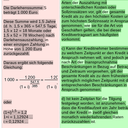
Arten
der
Auszahlung mit
unterschiedlichen Kosten oder
Die Darlehenssumme
S
Sollzinssätzen vor, gilt
der
gesamte
beträgt 1.000 Euro.
Kredit als zu den höchsten Kosten u
zum höchsten Sollzinssatz in Anspru
Diese Summe wird 1,5 Jahre
genommen,
wie
sie für die Art von
(d. h. 1,5 x 365 = 547,5 Tage,
Geschäften gelten, die bei dieser
1,5 x 12 = 18 Monate oder
Kreditvertragsart am häufigsten
1,5 x 52 = 78 Wochen) nach
vorkommt.
Darlehensauszahlung,
in
einer einzigen Zahlung
in
c) Kann der Kreditnehmer bestimme
Höhe
von 1.200 Euro
zu welchem Zeitpunkt er den Kredit 
zurückgezahlt.
Anspruch nehmen will, sind jedoch j
nach
Art
der
Inanspruchnahme
Daraus ergibt sich folgende
Beschränkungen in Bezug
auf
Betra
Gleichung:
und Zeitraum vorgesehen, gilt der
gesamte Kredit als zu dem früheste
vertraglich möglichen Zeitpunkt mit 
entsprechenden Beschränkungen in
Anspruch genommen.
d) Ist kein Zeitplan für
die
Tilgung
oder
festgelegt worden, ist anzunehmen,
dass die Kreditlaufzeit ein Jahr beträ
1,5
(1+i)
= 1,2
und der Kredit
in
zwölf gleichen
1+i = 1,12924 ...
monatlich wiederkehrenden
Raten
i = 0,12924 ...
zurückzuzahlen
ist.