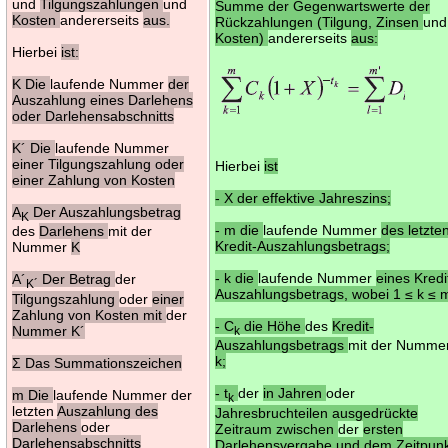
und
Tilgungszahlungen
und
Summe der Gegenwartswerte der
Kosten
andererseits
aus.
Rückzahlungen (Tilgung, Zinsen
und
Kosten)
andererseits
aus:
Hierbei
ist:
K Die
laufende Nummer
der
Auszahlung eines Darlehens
oder Darlehensabschnitts
K´ Die
laufende Nummer
einer Tilgungszahlung oder
Hierbei
ist
einer Zahlung von Kosten
- X der effektive Jahreszins;
A
Der Auszahlungsbetrag
K
- m die
laufende Nummer
des letzte
des
Darlehens
mit der
Kredit-Auszahlungsbetrags;
Nummer
K
- k die
laufende Nummer
eines Kredi
A´
Der Betrag
der
K´
Auszahlungsbetrags, wobei 1 ≤ k ≤ 
Tilgungszahlung
oder
einer
Zahlung von Kosten mit
der
- C
die Höhe
des
Kredit-
Nummer K´
k
Auszahlungsbetrags
mit der Numme
k;
Σ Das Summationszeichen
- t
der
in Jahren
oder
m Die
laufende Nummer der
k
letzten
Auszahlung des
Jahresbruchteilen ausgedrückte
Darlehens
oder
Zeitraum zwischen
der
ersten
Darlehensabschnitts
Darlehensvergabe und dem Zeitpun