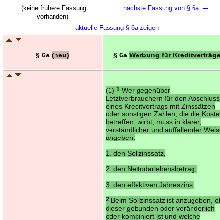
→
(keine frühere Fassung
nächste Fassung von § 6a
vorhanden)
aktuelle Fassung § 6a zeigen
§ 6a
(neu)
§ 6a
Werbung für Kreditverträg
(1)
1
Wer gegenüber
Letztverbrauchern für den Abschluss
eines Kreditvertrags mit Zinssätzen
oder sonstigen Zahlen, die die Kost
betreffen, wirbt, muss in klarer,
verständlicher und auffallender Wei
angeben:
1. den Sollzinssatz,
2. den Nettodarlehensbetrag,
3. den effektiven Jahreszins.
2
Beim Sollzinssatz ist anzugeben, o
dieser gebunden oder veränderlich
oder kombiniert ist und welche