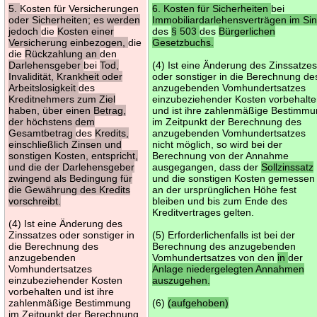
5.
Kosten für Versicherungen
6. Kosten für Sicherheiten
bei
oder Sicherheiten; es werden
Immobiliardarlehensverträgen im Si
jedoch
die
Kosten einer
des
§ 503
des
Bürgerlichen
Versicherung einbezogen,
die
Gesetzbuchs.
die
Rückzahlung an
den
Darlehensgeber
bei
Tod,
(4) Ist eine Änderung des Zinssatze
Invalidität, Krankheit oder
oder sonstiger in die Berechnung de
Arbeitslosigkeit
des
anzugebenden Vomhundertsatzes
Kreditnehmers zum Ziel
einzubeziehender Kosten vorbehalt
haben, über einen Betrag,
und ist ihre zahlenmäßige Bestimm
der höchstens dem
im Zeitpunkt der Berechnung des
Gesamtbetrag
des
Kredits,
anzugebenden Vomhundertsatzes
einschließlich Zinsen und
nicht möglich, so wird bei der
sonstigen Kosten, entspricht,
Berechnung von der Annahme
und die der Darlehensgeber
ausgegangen, dass der
Sollzinssatz
zwingend als Bedingung für
und die sonstigen Kosten gemessen
die Gewährung des Kredits
an der ursprünglichen Höhe fest
vorschreibt.
bleiben und bis zum Ende des
Kreditvertrages gelten.
(4) Ist eine Änderung des
Zinssatzes oder sonstiger in
(5) Erforderlichenfalls ist bei der
die Berechnung des
Berechnung des anzugebenden
anzugebenden
Vomhundertsatzes von den
in
der
Vomhundertsatzes
Anlage niedergelegten Annahmen
einzubeziehender Kosten
auszugehen.
vorbehalten und ist ihre
zahlenmäßige Bestimmung
(6)
(aufgehoben)
im Zeitpunkt der Berechnung