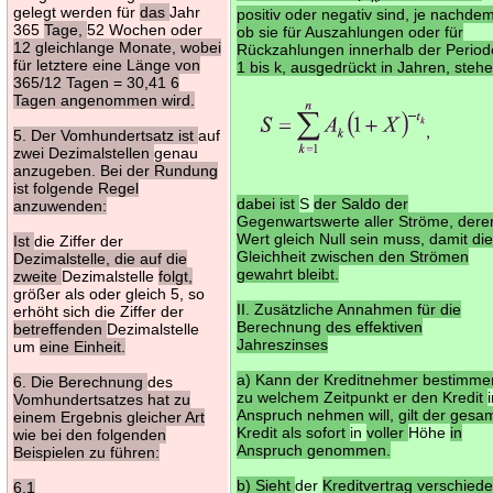
gelegt werden für
das
Jahr
positiv oder negativ sind, je nachde
365
Tage,
52 Wochen oder
ob sie für Auszahlungen oder für
12 gleichlange Monate, wobei
Rückzahlungen innerhalb der Perio
für letztere eine Länge von
1 bis k, ausgedrückt in Jahren, stehe
365/12 Tagen = 30,41 6
Tagen angenommen wird.
5. Der Vomhundertsatz ist
auf
zwei Dezimalstellen
genau
anzugeben. Bei der Rundung
ist folgende Regel
dabei ist
S
der Saldo der
anzuwenden:
Gegenwartswerte aller Ströme, dere
Wert gleich Null sein muss, damit di
Ist
die Ziffer der
Gleichheit zwischen den Strömen
Dezimalstelle, die auf die
gewahrt bleibt.
zweite
Dezimalstelle
folgt,
größer als oder gleich 5, so
II. Zusätzliche Annahmen für die
erhöht sich die Ziffer der
Berechnung des effektiven
betreffenden
Dezimalstelle
Jahreszinses
um
eine Einheit.
a) Kann der Kreditnehmer bestimme
6. Die Berechnung
des
zu welchem Zeitpunkt er den Kredit
Vomhundertsatzes hat zu
Anspruch nehmen will, gilt der gesa
einem Ergebnis gleicher Art
Kredit als sofort
in
voller
Höhe
in
wie bei den folgenden
Anspruch genommen.
Beispielen zu führen:
b) Sieht
der
Kreditvertrag verschied
6.1