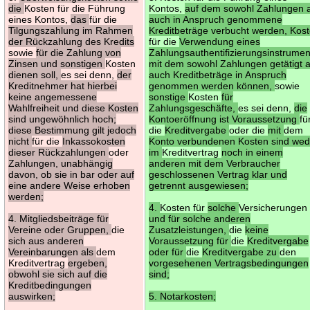
die
Kosten für die Führung
Kontos,
auf dem sowohl Zahlungen a
eines Kontos,
das
für die
auch in Anspruch genommene
Tilgungszahlung im Rahmen
Kreditbeträge verbucht werden, Kos
der Rückzahlung des Kredits
für die
Verwendung eines
sowie
für die Zahlung von
Zahlungsauthentifizierungsinstrumen
Zinsen und sonstigen
Kosten
mit dem sowohl Zahlungen getätigt a
dienen soll,
es sei denn,
der
auch Kreditbeträge in Anspruch
Kreditnehmer hat hierbei
genommen werden können,
sowie
keine angemessene
sonstige
Kosten
für
Wahlfreiheit und diese Kosten
Zahlungsgeschäfte,
es sei denn,
die
sind ungewöhnlich hoch;
Kontoeröffnung ist Voraussetzung
fü
diese Bestimmung gilt jedoch
die
Kreditvergabe
oder die
mit
dem
nicht
für die
Inkassokosten
Konto verbundenen Kosten sind wed
dieser Rückzahlungen
oder
im
Kreditvertrag
noch in einem
Zahlungen, unabhängig
anderen mit dem Verbraucher
davon, ob sie in bar oder auf
geschlossenen Vertrag klar und
eine andere Weise erhoben
getrennt ausgewiesen;
werden;
4.
Kosten für
solche
Versicherungen
4. Mitgliedsbeiträge für
und für solche anderen
Vereine oder Gruppen,
die
Zusatzleistungen,
die
keine
sich aus anderen
Voraussetzung für
die
Kreditvergabe
Vereinbarungen als
dem
oder für
die
Kreditvergabe zu
den
Kreditvertrag
ergeben,
vorgesehenen Vertragsbedingungen
obwohl sie sich auf die
sind;
Kreditbedingungen
auswirken;
5. Notarkosten;