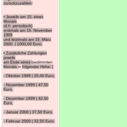
zurückzuzahlen:
• Jeweils am 15. eines
Monats
(d.h. periodisch)
erstmals am 15. November
1999
und letztmals am 15. März
2000. | 1000,00 Euro,
• Zusätzliche Zahlungen
jeweils
am Ende eines
bestimmten
Monats
in
folgender Höhe: |
- Oktober 1999 | 25,00 Euro,
- November 1999 | 47,50
Euro,
- Dezember 1999 | 42,50
Euro,
- Januar 2000 | 37,50 Euro,
- Februar 2000 | 32,50 Euro.