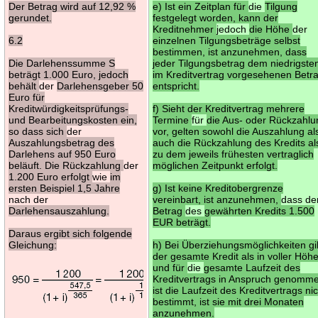
Der Betrag wird auf 12,92 %
e) Ist ein Zeitplan für
die
Tilgung
gerundet.
festgelegt worden, kann der
Kreditnehmer
jedoch
die Höhe
der
6.2
einzelnen Tilgungsbeträge selbst
bestimmen, ist anzunehmen, dass
Die Darlehenssumme S
jeder Tilgungsbetrag dem niedrigste
beträgt 1.000 Euro, jedoch
im Kreditvertrag vorgesehenen Betr
behält
der
Darlehensgeber 50
entspricht.
Euro für
Kreditwürdigkeitsprüfungs-
f) Sieht der Kreditvertrag mehrere
und Bearbeitungskosten ein,
Termine
für
die Aus- oder Rückzahlu
so dass sich
der
vor, gelten sowohl die Auszahlung al
Auszahlungsbetrag des
auch die Rückzahlung des Kredits al
Darlehens auf 950 Euro
zu dem jeweils frühesten vertraglich
beläuft. Die Rückzahlung
der
möglichen Zeitpunkt erfolgt.
1.200 Euro erfolgt
wie
im
ersten Beispiel 1,5 Jahre
g) Ist keine Kreditobergrenze
nach der
vereinbart, ist anzunehmen,
dass de
Darlehensauszahlung.
Betrag
des
gewährten Kredits 1.500
EUR beträgt.
Daraus ergibt sich folgende
Gleichung:
h) Bei Überziehungsmöglichkeiten gil
der gesamte Kredit als in voller Höh
und für
die
gesamte Laufzeit des
Kreditvertrags in Anspruch genomm
ist die Laufzeit des Kreditvertrags ni
bestimmt, ist sie mit drei Monaten
anzunehmen.