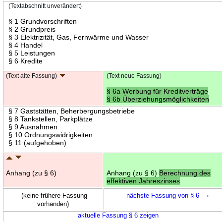
(Textabschnitt unverändert)
§ 1 Grundvorschriften
§ 2 Grundpreis
§ 3 Elektrizität, Gas, Fernwärme und Wasser
§ 4 Handel
§ 5 Leistungen
§ 6 Kredite
(Text alte Fassung)
(Text neue Fassung)
§ 6a Werbung für Kreditverträge
§ 6b Überziehungsmöglichkeiten
§ 7 Gaststätten, Beherbergungsbetriebe
§ 8 Tankstellen, Parkplätze
§ 9 Ausnahmen
§ 10 Ordnungswidrigkeiten
§ 11 (aufgehoben)
Anhang (zu § 6)
Anhang (zu § 6)
Berechnung des
effektiven Jahreszinses
→
(keine frühere Fassung
nächste Fassung von § 6
vorhanden)
aktuelle Fassung § 6 zeigen