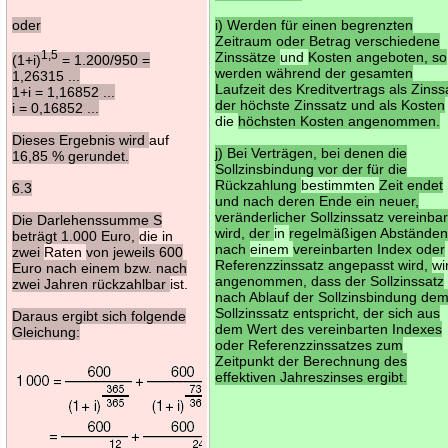
oder
i) Werden für einen begrenzten
Zeitraum oder Betrag verschiedene
1,5
Zinssätze
und
Kosten angeboten, so
(1+i)
= 1.200/950 =
werden während der gesamten
1,26315 ...
Laufzeit des Kreditvertrags als Zinss
1+i = 1,16852 ...
der höchste Zinssatz und als Kosten
i = 0,16852 ...
die
höchsten Kosten angenommen.
Dieses Ergebnis wird
auf
j) Bei Verträgen, bei denen die
16,85 % gerundet.
Sollzinsbindung vor der für die
Rückzahlung
bestimmten
Zeit endet
6.3
und nach deren Ende ein neuer,
veränderlicher Sollzinssatz vereinbar
Die Darlehenssumme S
wird, der
in
regelmäßigen Abstände
beträgt 1.000 Euro,
die in
nach
einem
vereinbarten Index oder
zwei
Raten
von jeweils 600
Referenzzinssatz angepasst wird,
wi
Euro nach einem bzw. nach
angenommen, dass der Sollzinssatz
zwei Jahren rückzahlbar
ist.
nach Ablauf der Sollzinsbindung de
Sollzinssatz entspricht, der sich aus
Daraus ergibt sich folgende
dem Wert des vereinbarten Indexes
Gleichung:
oder Referenzzinssatzes zum
Zeitpunkt der Berechnung des
effektiven Jahreszinses ergibt.