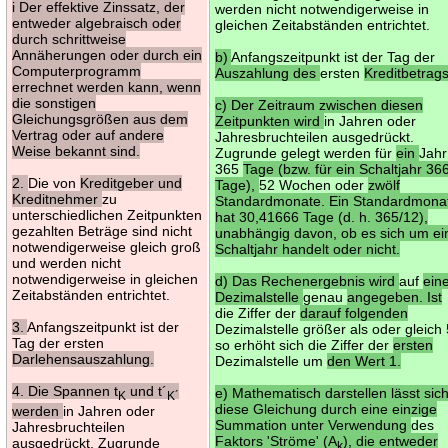
i Der effektive Zinssatz, der
werden nicht notwendigerweise in
entweder algebraisch oder
gleichen Zeitabständen entrichtet.
durch schrittweise
Annäherungen oder durch ein
b)
Anfangszeitpunkt ist der Tag der
Computerprogramm
Auszahlung des
ersten
Kreditbetrags
errechnet werden kann, wenn
die sonstigen
c) Der Zeitraum zwischen diesen
Gleichungsgrößen aus dem
Zeitpunkten wird
in Jahren oder
Vertrag oder auf andere
Jahresbruchteilen ausgedrückt.
Weise bekannt sind.
Zugrunde gelegt werden für
ein
Jahr
365
Tage (bzw. für ein Schaltjahr 36
2.
Die von
Kreditgeber und
Tage),
52 Wochen oder
zwölf
Kreditnehmer
zu
Standardmonate. Ein Standardmona
unterschiedlichen Zeitpunkten
hat 30,41666 Tage (d. h. 365/12),
gezahlten Beträge sind nicht
unabhängig davon, ob es sich um ei
notwendigerweise gleich groß
Schaltjahr handelt oder nicht.
und werden nicht
notwendigerweise in gleichen
d) Das Rechenergebnis wird
auf
ein
Zeitabständen entrichtet.
Dezimalstelle
genau
angegeben. Ist
die Ziffer der
darauf folgenden
3.
Anfangszeitpunkt ist der
Dezimalstelle größer als oder gleich 
Tag der ersten
so erhöht sich die Ziffer der
ersten
Darlehensauszahlung.
Dezimalstelle um
den Wert 1.
4. Die Spannen t
und t´
e) Mathematisch darstellen lässt sic
K
K´
diese Gleichung durch eine einzige
werden
in Jahren oder
Summation unter Verwendung
des
Jahresbruchteilen
Faktors 'Ströme' (A
), die entweder
ausgedrückt. Zugrunde
k