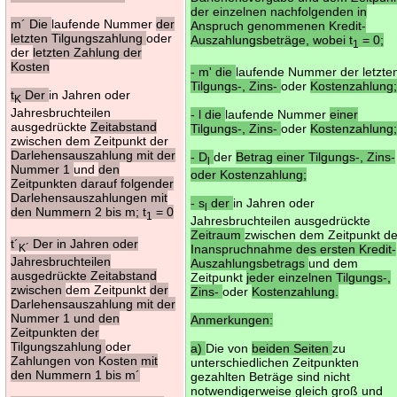
der einzelnen nachfolgenden in
m´ Die
laufende Nummer
der
Anspruch genommenen Kredit-
letzten Tilgungszahlung
oder
Auszahlungsbeträge, wobei t
= 0;
1
der
letzten Zahlung der
Kosten
- m' die
laufende Nummer der letzte
Tilgungs-, Zins-
oder
Kostenzahlung
t
Der
in Jahren oder
K
Jahresbruchteilen
- l die
laufende Nummer
einer
ausgedrückte
Zeitabstand
Tilgungs-, Zins-
oder
Kostenzahlung
zwischen dem Zeitpunkt der
Darlehensauszahlung mit der
- D
der
Betrag einer Tilgungs-, Zins-
l
Nummer 1
und
den
oder Kostenzahlung;
Zeitpunkten darauf folgender
Darlehensauszahlungen mit
- s
der
in Jahren oder
l
den Nummern 2 bis m; t
= 0
1
Jahresbruchteilen ausgedrückte
Zeitraum
zwischen dem Zeitpunkt de
t´
Der in Jahren oder
K´
Inanspruchnahme des ersten Kredit-
Jahresbruchteilen
Auszahlungsbetrags
und dem
ausgedrückte Zeitabstand
Zeitpunkt
jeder einzelnen Tilgungs-,
zwischen
dem Zeitpunkt
der
Zins-
oder
Kostenzahlung.
Darlehensauszahlung mit der
Nummer 1 und den
Anmerkungen:
Zeitpunkten der
Tilgungszahlung
oder
a)
Die von
beiden Seiten
zu
Zahlungen von Kosten mit
unterschiedlichen Zeitpunkten
den Nummern 1 bis m´
gezahlten Beträge sind nicht
notwendigerweise gleich groß und