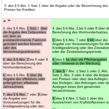
3. des § 6 Abs. 1 Satz 1 über die Angabe oder die Bezeichnung des
Preises bei Krediten,
4. des § 6 Abs.
1 Satz
2
über
4. des § 6 Abs. 2 bis 5 oder 8 über d
die Angabe des Zeitpunktes,
Berechnung des Vomhundertsatzes,
von dem an
preisbestimmende Faktoren
5.
des § 6 Abs. 7 oder
§ 6b
über die
geändert werden können,
Angabe von Voraussetzungen für di
oder des
Kreditgewährung oder des Zinssatz
Verrechnungszeitraums,
oder der Zinsbelastungsperiode,
5. des § 6 Abs. 2
bis 5 oder 8
6.
des §
6a über die Pflichtangaben
über die Berechnung des
oder -hinweise in der Werbung,
Vomhundertsatzes,
7. des §
7 Abs. 1 Satz 1 oder 2, Abs.
6.
des § 6 Abs.
6 über die
Satz 1, Abs. 3 oder 4 über die Anga
Angabe des effektiven oder
von Preisen oder über das Auflegen,
anfänglichen effektiven
das Vorlegen, das Anbringen oder d
Jahreszinses,
Auslegen eines dort genannten
Verzeichnisses,
7. des § 6 Abs.
7 oder
9
über
die Angabe von
8.
des § 8 Abs. 1 Satz 1 über das
Voraussetzungen für die
Auszeichnen von Kraftstoffpreisen o
Kreditgewährung oder des