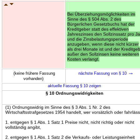
Bei Überziehungsmöglichkeiten im
Sinne des § 504 Abs. 2 des
Bürgerlichen Gesetzbuchs hat der
Kreditgeber statt des effektiven
Jahreszinses den Sollzinssatz pro J
und die Zinsbelastungsperiode
anzugeben, wenn diese nicht kürzer
als drei Monate ist und der Kreditge
außer den Sollzinsen keine weiteren
Kosten verlangt.
→
(keine frühere Fassung
nächste Fassung von § 10
vorhanden)
aktuelle Fassung § 10 zeigen
§ 10 Ordnungswidrigkeiten
(1) Ordnungswidrig im Sinne des § 3 Abs. 1 Nr. 2 des
Wirtschaftsstrafgesetzes 1954 handelt, wer vorsätzlich oder fahrläss
1. entgegen § 1 Abs. 1 Satz 1 Preise nicht, nicht richtig oder nicht
vollständig angibt,
2. entgegen § 1 Abs. 1 Satz 2 die Verkaufs- oder Leistungseinheit