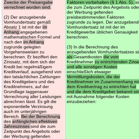
Zwecke der Preisangabe
Faktoren vorbehalten (§ 1 Abs. 5),
s
verrechnet worden sind.
die zum Zeitpunkt des Angebots ode
der Werbung geltenden
(2) Der anzugebende
preisbestimmenden Faktoren
Vomhundertsatz gemäß
zugrunde zu legen. Der anzugeben
Absatz 1 ist mit der
im
Vomhundertsatz ist mit der im
Anhang
angegebenen
Kreditgewerbe üblichen Genauigkeit
mathematischen Formel und
berechnen.
nach den
im Anhang
zugrunde gelegten
(3) In die Berechnung des
Vorgehensweisen zu
anzugebenden Vomhundertsatzes si
berechnen. Er beziffert den
als
Gesamtkosten
die vom
Zinssatz, mit dem sich der
Kreditnehmer
zu entrichtenden Zins
Kredit bei regelmäßigem
und alle sonstigen Kosten
Kreditverlauf, ausgehend von
einschließlich etwaiger
den tatsächlichen Zahlungen
Vermittlungskosten, die der
des Kreditgebers und des
Kreditnehmer im Zusammenhang mi
Kreditnehmers, auf der
dem Kreditvertrag zu entrichten hat
Grundlage taggenauer
und die dem Kreditgeber bekannt si
Verrechnung aller Leistungen
mit Ausnahme folgender Kosten
abrechnen lässt. Es gilt die
einzubeziehen:
exponentielle Verzinsung
auch im unterjährigen
Bereich.
Bei der Berechnung
des
anfänglichen effektiven
Jahreszinses
sind die zum
Zeitpunkt des Angebots oder
der Werbung geltenden