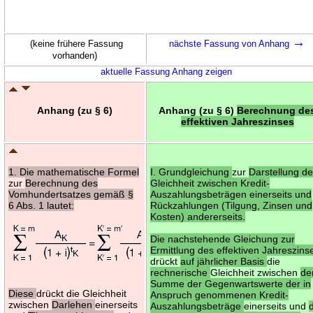
→
(keine frühere Fassung
nächste Fassung von Anhang
vorhanden)
aktuelle Fassung Anhang zeigen
Anhang (zu § 6)
Anhang (zu § 6)
Berechnung de
effektiven Jahreszinses
1. Die mathematische Formel
I. Grundgleichung
zur
Darstellung de
zur
Berechnung des
Gleichheit zwischen Kredit-
Vomhundertsatzes gemäß §
Auszahlungsbeträgen einerseits und
6 Abs. 1 lautet:
Rückzahlungen (Tilgung, Zinsen und
Kosten) andererseits.
Die nachstehende Gleichung zur
Ermittlung des effektiven Jahreszins
drückt
auf jährlicher Basis
die
rechnerische
Gleichheit zwischen
de
Summe der Gegenwartswerte der in
Diese
drückt die Gleichheit
Anspruch genommenen Kredit-
zwischen
Darlehen
einerseits
Auszahlungsbeträge
einerseits und