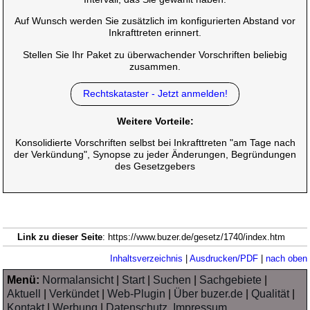
Auf Wunsch werden Sie zusätzlich im konfigurierten Abstand vor
Inkrafttreten erinnert.
Stellen Sie Ihr Paket zu überwachender Vorschriften beliebig
zusammen.
Rechtskataster - Jetzt anmelden!
Weitere Vorteile:
Konsolidierte Vorschriften selbst bei Inkrafttreten "am Tage nach
der Verkündung", Synopse zu jeder Änderungen, Begründungen
des Gesetzgebers
Link zu dieser Seite
: https://www.buzer.de/gesetz/1740/index.htm
Inhaltsverzeichnis
|
Ausdrucken/PDF
|
nach oben
Menü:
Normalansicht
|
Start
|
Suchen
|
Sachgebiete
|
Aktuell
|
Verkündet
|
Web-Plugin
|
Über buzer.de
|
Qualität
|
Kontakt
|
Werbung
|
Datenschutz, Impressum