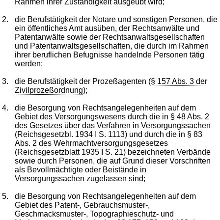
Rahmen ihrer Zuständigkeit ausgeübt wird;
2.
die Berufstätigkeit der Notare und sonstigen Personen, die
ein öffentliches Amt ausüben, der Rechtsanwälte und
Patentanwälte sowie der Rechtsanwaltsgesellschaften
und Patentanwaltsgesellschaften, die durch im Rahmen
ihrer beruflichen Befugnisse handelnde Personen tätig
werden;
3.
die Berufstätigkeit der Prozeßagenten (
§ 157 Abs. 3 der
Zivilprozeßordnung
);
4.
die Besorgung von Rechtsangelegenheiten auf dem
Gebiet des Versorgungswesens durch die in § 48 Abs. 2
des Gesetzes über das Verfahren in Versorgungssachen
(Reichsgesetzbl. 1934 I S. 1113) und durch die in § 83
Abs. 2 des Wehrmachtversorgungsgesetzes
(Reichsgesetzblatt 1935 I S. 21) bezeichneten Verbände
sowie durch Personen, die auf Grund dieser Vorschriften
als Bevollmächtigte oder Beistände in
Versorgungssachen zugelassen sind;
5.
die Besorgung von Rechtsangelegenheiten auf dem
Gebiet des Patent-, Gebrauchsmuster-,
Geschmacksmuster-, Topographieschutz- und