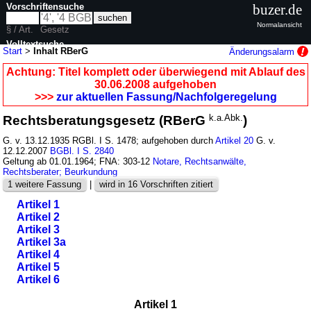
Vorschriftensuche
buzer.de
Normalansicht
§ / Art.
Gesetz
Volltextsuche
Start
>
Inhalt RBerG
Änderungsalarm
nur in RBerG
Achtung: Titel komplett oder überwiegend mit Ablauf des
30.06.2008 aufgehoben
>>>
zur aktuellen Fassung/Nachfolgeregelung
Rechtsberatungsgesetz (RBerG
k.a.Abk.
)
G. v. 13.12.1935 RGBl. I S. 1478; aufgehoben durch
Artikel 20
G. v.
12.12.2007
BGBl. I S. 2840
Geltung ab 01.01.1964; FNA: 303-12
Notare, Rechtsanwälte,
Rechtsberater; Beurkundung
1 weitere Fassung
|
wird in 16 Vorschriften zitiert
Artikel 1
Artikel 2
Artikel 3
Artikel 3a
Artikel 4
Artikel 5
Artikel 6
Artikel 1