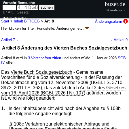
Vorschriftensuche
buzer.de
Normalansicht
§ / Art.
Gesetz
Volltextsuche
Start
>
Inhalt BTTGEG
>
Art. 8
Änderungsalarm
Hier klicken für
Titel, Fundstelle, Änderungen
etc.
nur in BTTGEG
Artikel 8 - Tariftreuegesetz (BTTGEG
k.a.Abk.
)
←
→
Artikel 7
Artikel 9
G. v. 27.04.2026
BGBl. 2026 I Nr. 119
; Geltung ab 01.05.2026, abweichend
Artikel 8 Änderung des Vierten Buches Sozialgesetzbuch
siehe
Artikel 10
10 Änderungen
|
Drucksachen / Entwurf / Begründung
|
Artikel 8 wird in
3 Vorschriften zitiert
und ändert mWv. 1. Januar 2028
SGB
wird in 8 Vorschriften zitiert
IV
offen
Das
Vierte Buch Sozialgesetzbuch
- Gemeinsame
Vorschriften für die Sozialversicherung - in der Fassung der
Bekanntmachung vom
12. November 2009 (BGBl. I S. 3710
,
3973; 2011 I S. 363), das zuletzt durch
Artikel 3 des Gesetzes
vom 16. April 2026 (BGBl. 2026 I Nr. 107
) geändert worden
ist, wird wie folgt geändert:
1.
In der Inhaltsübersicht wird nach der Angabe zu
§ 108b
die folgende Angabe eingefügt:
„§ 108c Verfahren zur elektronischen Abfrage und