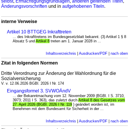
selbst
,
Ermächtigungsgrundlagen
,
anderen geltenden Titeln
,
Änderungsvorschriften
und in
aufgehobenen Titeln
.
interne Verweise
Artikel 10 BTTGEG Inkrafttreten
... des Inkrafttretens im Bundesgesetzblatt bekannt. (3) Artikel 1 § 8
Absatz 5 und
Artikel 8
treten am 1. Januar 2028 in ...
Inhaltsverzeichnis
|
Ausdrucken/PDF
|
nach oben
Zitat in folgenden Normen
Dritte Verordnung zur Änderung der Wahlordnung für die
Sozialversicherung
V. v. 12.06.2026 BGBl. 2026 I Nr. 174
Eingangsformel 3. SVWOÄndV
... der Bekanntmachung vom 12. November 2009 (BGBl. I S. 3710,
3973; 2011 I S. 363), das zuletzt durch
Artikel 8 des Gesetzes vom
27. April 2026 (BGBl. 2026 I Nr. 119
) geändert worden ist, im
Benehmen mit dem Bundesamt für Sicherheit in der ...
Inhaltsverzeichnis
|
Ausdrucken/PDF
|
nach oben