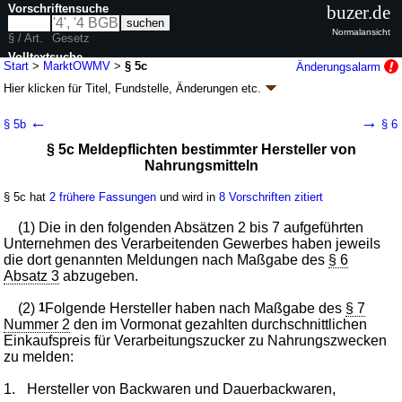
Vorschriftensuche
buzer.de
Normalansicht
§ / Art.
Gesetz
Volltextsuche
Start
>
MarktOWMV
>
§ 5c
Änderungsalarm
Hier klicken für
Titel, Fundstelle, Änderungen
etc.
nur in MarktOWMV
§ 5c - Marktordnungswaren-Meldeverordnung
←
→
§ 5b
§ 6
(MarktOWMV
k.a.Abk.
)
§ 5c Meldepflichten bestimmter Hersteller von
V. v. 24.11.1999
BGBl. I S. 2286
; zuletzt geändert durch
Artikel 4
V. v.
Nahrungsmitteln
24.11.2025
BGBl. 2025 I Nr. 280
Geltung ab 03.12.1999; FNA: 7847-12-2-5
Sonstige
§ 5c hat
2 frühere Fassungen
und wird in
8 Vorschriften zitiert
Marktordnungsvorschriften, EWG-Durchführungsbestimmungen
9 weitere Fassungen
|
Drucksachen / Entwurf / Begründung
|
(1) Die in den folgenden Absätzen 2 bis 7 aufgeführten
wird in 16 Vorschriften zitiert
Unternehmen des Verarbeitenden Gewerbes haben jeweils
die dort genannten Meldungen nach Maßgabe des
§ 6
Absatz 3
abzugeben.
(2)
1
Folgende Hersteller haben nach Maßgabe des
§ 7
Nummer 2
den im Vormonat gezahlten durchschnittlichen
Einkaufspreis für Verarbeitungszucker zu Nahrungszwecken
zu melden:
1.
Hersteller von Backwaren und Dauerbackwaren,