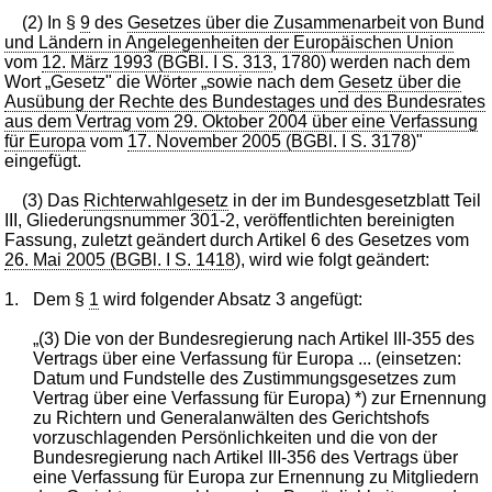
(2) In §
9
des
Gesetzes über die Zusammenarbeit von Bund
und Ländern in Angelegenheiten der Europäischen Union
vom
12. März 1993 (BGBl. I S. 313
, 1780) werden nach dem
Wort „Gesetz" die Wörter „sowie nach dem
Gesetz über die
Ausübung der Rechte des Bundestages und des Bundesrates
aus dem Vertrag vom 29. Oktober 2004 über eine Verfassung
für Europa
vom
17. November 2005 (BGBl. I S. 3178
)"
eingefügt.
(3) Das
Richterwahlgesetz
in der im Bundesgesetzblatt Teil
III, Gliederungsnummer 301-2, veröffentlichten bereinigten
Fassung, zuletzt geändert durch Artikel 6 des Gesetzes vom
26. Mai 2005 (BGBl. I S. 1418
), wird wie folgt geändert:
1.
Dem §
1
wird folgender Absatz 3 angefügt:
„(3) Die von der Bundesregierung nach Artikel III-355 des
Vertrags über eine Verfassung für Europa ... (einsetzen:
Datum und Fundstelle des Zustimmungsgesetzes zum
Vertrag über eine Verfassung für Europa) *) zur Ernennung
zu Richtern und Generalanwälten des Gerichtshofs
vorzuschlagenden Persönlichkeiten und die von der
Bundesregierung nach Artikel III-356 des Vertrags über
eine Verfassung für Europa zur Ernennung zu Mitgliedern