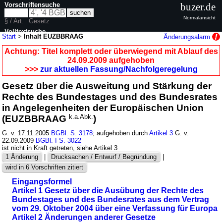
Vorschriftensuche
buzer.de
Normalansicht
§ / Art.
Gesetz
Volltextsuche
Start
>
Inhalt EUZBBRAAG
Änderungsalarm
nur in EUZBBRAAG
Achtung: Titel komplett oder überwiegend mit Ablauf des
24.09.2009 aufgehoben
>>>
zur aktuellen Fassung/Nachfolgeregelung
Gesetz über die Ausweitung und Stärkung der
Rechte des Bundestages und des Bundesrates
in Angelegenheiten der Europäischen Union
(EUZBBRAAG
k.a.Abk.
)
G. v. 17.11.2005
BGBl. S. 3178
; aufgehoben durch
Artikel 3
G. v.
22.09.2009
BGBl. I S. 3022
ist nicht in Kraft getreten, siehe Artikel 3
1 Änderung
|
Drucksachen / Entwurf / Begründung
|
wird in 6 Vorschriften zitiert
Eingangsformel
Artikel 1 Gesetz über die Ausübung der Rechte des
Bundestages und des Bundesrates aus dem Vertrag
vom 29. Oktober 2004 über eine Verfassung für Europa
Artikel 2 Änderungen anderer Gesetze