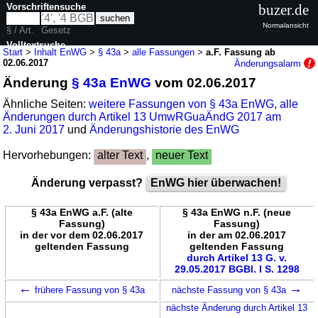
Vorschriftensuche
buzer.de
Normalansicht
§ / Art.
Gesetz
Volltextsuche
Start
>
Inhalt EnWG
>
§ 43a
>
alle Fassungen
>
a.F. Fassung ab
02.06.2017
Änderungsalarm
nur in EnWG
Änderung
§ 43a EnWG
vom 02.06.2017
Ähnliche Seiten:
weitere Fassungen von § 43a EnWG
,
alle
Änderungen durch Artikel 13 UmwRGuaÄndG 2017 am
2. Juni 2017
und
Änderungshistorie des EnWG
Hervorhebungen:
alter Text
,
neuer Text
Änderung verpasst?
EnWG hier überwachen!
§ 43a EnWG a.F. (alte
§ 43a EnWG n.F. (neue
Fassung)
Fassung)
in der vor dem 02.06.2017
in der am 02.06.2017
geltenden Fassung
geltenden Fassung
durch Artikel 13 G. v.
29.05.2017 BGBl. I S. 1298
←
→
frühere Fassung von § 43a
nächste Fassung von § 43a
nächste Änderung durch Artikel 13