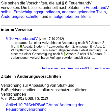
Sie sehen die Vorschriften, die auf § 6 FeuerbrandV
verweisen. Die Liste ist unterteilt nach Zitaten in
FeuerbrandV
selbst
,
Ermächtigungsgrundlagen
,
anderen geltenden Titeln
,
Änderungsvorschriften
und in
aufgehobenen Titeln
.
interne Verweise
§ 10 FeuerbrandV
(vom 17.10.2012)
... erstattet, 1a. einer vollziehbaren Anordnung nach § 2 Absatz 2,
§ 5, §
6
Absatz 1 oder § 7 zuwiderhandelt, 2. entgegen § 4 Abs. 1
Wirtspflanzen oder ... aus einem abgegrenzten Gebiet verbringt, 3a.
einer mit einer Genehmigung nach §
6
Absatz 2 oder § 8 Absatz 2
verbundenen vollziehbaren Auflage zuwiderhandelt oder ...
Inhaltsverzeichnis
|
Ausdrucken/PDF
|
nach oben
Zitate in Änderungsvorschriften
Verordnung zur Anpassung von Straf- und
Bußgeldvorschriften in pflanzenschutzrechtlichen
Verordnungen
V. v. 10.10.2012 BGBl. I S. 2113
Artikel 10 PflSchRBußGAnpV Änderung der
Feuerbrandverordnung