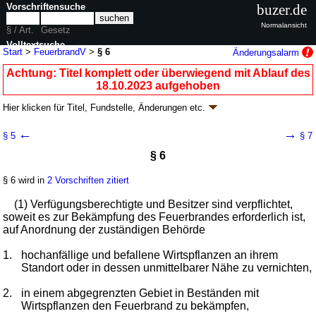
Vorschriftensuche
buzer.de
Normalansicht
§ / Art.
Gesetz
Volltextsuche
Start
>
FeuerbrandV
>
§ 6
Änderungsalarm
nur in FeuerbrandV
Achtung: Titel komplett oder überwiegend mit Ablauf des
18.10.2023 aufgehoben
Hier klicken für
Titel, Fundstelle, Änderungen
etc.
§ 6 - Feuerbrandverordnung
←
→
§ 5
§ 7
(FeuerbrandV
k.a.Abk.
)
§ 6
V. v. 20.12.1985
BGBl. I S. 2551
; aufgehoben durch
Artikel 5
V. v.
13.10.2023
BGBl. 2023 I Nr. 277
§ 6 wird in
2 Vorschriften zitiert
Geltung ab 01.01.1986; FNA: 7823-3-2-13
Schädlingsbekämpfung und
Pflanzenschutz
(1) Verfügungsberechtigte und Besitzer sind verpflichtet,
3 weitere Fassungen
|
Drucksachen / Entwurf / Begründung
|
soweit es zur Bekämpfung des Feuerbrandes erforderlich ist,
wird in 3 Vorschriften zitiert
auf Anordnung der zuständigen Behörde
1.
hochanfällige und befallene Wirtspflanzen an ihrem
Standort oder in dessen unmittelbarer Nähe zu vernichten,
2.
in einem abgegrenzten Gebiet in Beständen mit
Wirtspflanzen den Feuerbrand zu bekämpfen,