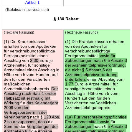
Artikel 1
(Textabschnitt unverändert)
§ 130 Rabatt
(Text alte Fassung)
(Text neue Fassung)
(1) Die Krankenkassen
(1) Die Krankenkassen erhalten
erhalten von den Apotheken
von den Apotheken für
für verschreibungspflichtige
verschreibungspflichtige
Fertigarzneimittel einen
Fertigarzneimittel
sowie für
Abschlag von
2,30
Euro je
Zubereitungen nach § 5 Absatz 3
Arzneimittel, für sonstige
der Arzneimittelpreisverordnung,
Arzneimittel einen Abschlag in
die nicht § 5 Absatz 6 der
Höhe von 5 vom Hundert auf
Arzneimittelpreisverordnung
den für den Versicherten
unterfallen,
einen Abschlag von
maßgeblichen
1,77
Euro je Arzneimittel, für
Arzneimittelabgabepreis.
Der
sonstige Arzneimittel einen
Abschlag nach Satz 1 erster
Abschlag in Höhe von 5 vom
Halbsatz ist erstmalig mit
Hundert auf den für den
Wirkung
für
das Kalenderjahr
Versicherten maßgeblichen
2009 von den
Arzneimittelabgabepreis.
Vertragspartnern in der
Vereinbarung
nach §
129 Abs.
(1a) Für verschreibungspflichtige
2 so anzupassen, dass
die
Fertigarzneimittel sowie
für
Summe
der
Vergütungen der
Zubereitungen
nach §
5 Absatz 3
Apotheken für
die
Abgabe
der Arzneimittelpreisverordnung,