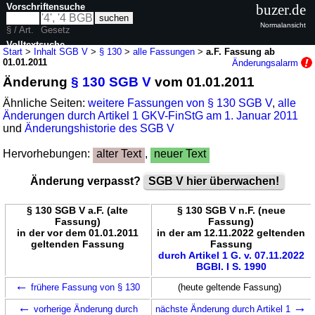
Vorschriftensuche
buzer.de
Normalansicht
§ / Art.
Gesetz
Volltextsuche
Start
>
Inhalt SGB V
>
§ 130
>
alle Fassungen
>
a.F. Fassung ab
01.01.2011
Änderungsalarm
nur in SGB V
Änderung
§ 130 SGB V
vom 01.01.2011
Ähnliche Seiten:
weitere Fassungen von § 130 SGB V
,
alle
Änderungen durch Artikel 1 GKV-FinStG am 1. Januar 2011
und
Änderungshistorie des SGB V
Hervorhebungen:
alter Text
,
neuer Text
Änderung verpasst?
SGB V hier überwachen!
§ 130 SGB V a.F. (alte
§ 130 SGB V n.F. (neue
Fassung)
Fassung)
in der vor dem 01.01.2011
in der am 12.11.2022 geltenden
geltenden Fassung
Fassung
durch Artikel 1 G. v. 07.11.2022
BGBl. I S. 1990
←
frühere Fassung von § 130
(heute geltende Fassung)
←
→
vorherige Änderung durch
nächste Änderung durch Artikel 1