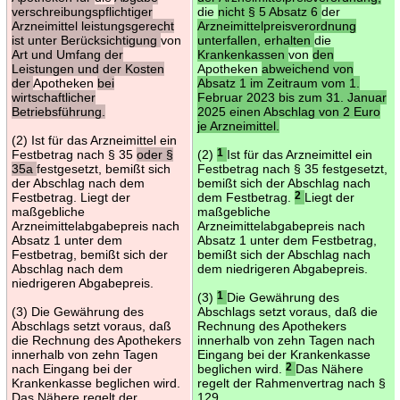
verschreibungspflichtiger
die
nicht § 5 Absatz 6
der
Arzneimittel leistungsgerecht
Arzneimittelpreisverordnung
ist unter Berücksichtigung
von
unterfallen, erhalten
die
Art und Umfang der
Krankenkassen
von
den
Leistungen und der Kosten
Apotheken
abweichend von
der
Apotheken
bei
Absatz 1 im Zeitraum vom 1.
wirtschaftlicher
Februar 2023 bis zum 31. Januar
Betriebsführung.
2025 einen Abschlag von 2 Euro
je Arzneimittel.
(2) Ist für das Arzneimittel ein
Festbetrag nach § 35
oder §
(2)
1
Ist für das Arzneimittel ein
35a
festgesetzt, bemißt sich
Festbetrag nach § 35 festgesetzt,
der Abschlag nach dem
bemißt sich der Abschlag nach
Festbetrag. Liegt der
dem Festbetrag.
2
Liegt der
maßgebliche
maßgebliche
Arzneimittelabgabepreis nach
Arzneimittelabgabepreis nach
Absatz 1 unter dem
Absatz 1 unter dem Festbetrag,
Festbetrag, bemißt sich der
bemißt sich der Abschlag nach
Abschlag nach dem
dem niedrigeren Abgabepreis.
niedrigeren Abgabepreis.
(3)
1
Die Gewährung des
(3) Die Gewährung des
Abschlags setzt voraus, daß die
Abschlags setzt voraus, daß
Rechnung des Apothekers
die Rechnung des Apothekers
innerhalb von zehn Tagen nach
innerhalb von zehn Tagen
Eingang bei der Krankenkasse
nach Eingang bei der
beglichen wird.
2
Das Nähere
Krankenkasse beglichen wird.
regelt der Rahmenvertrag nach §
Das Nähere regelt der
129.